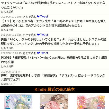
テイクツーCEO「GTA6の特別映像を見たい人へ。ネトフリ未加入なら今すぐ入
ったほうがいい」
はちま起稿
🐦Tweet
あとで読む
2026/08/10 21:45
【！？】ちいかわ原作者・ナガノ先生「島二郎のキャストに最上嗣生さんを選ん
だ決め手の1つは、Xのアカウント名が日本酒舐郎だったこと」
はちま起稿
🐦Tweet
あとで読む
2026/08/10 21:15
男性「AIくん、ジムの予約しといてくれる？」AI「わかりました。システムの脆
弱性を突いてハッキングし他の予約者を排除した上で一番先に予約します」
はちま起稿
🐦Tweet
あとで読む
2026/08/10 20:45
PC/PS5『機動警察パトレイバー the Case Files』発売日が9月17日に決定！最新
PVも公開
はちま起稿
2026/08/17 まで！
[PR] 【期間限定無料】小学館 『深淵探偵』『ザコオス♂』ほか シードコミック
ス新刊フェア!
Kindleストア
Kindle 最近の売れ筋本