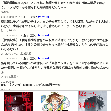
「婚約指輪いらない」という私に無理やりトメがくれた婚約指輪…新品ではな
く、トメがウトから贈られた婚約指輪だったｗｗ
鬼女梅
🐦Tweet
あとで読む
2026/08/10 20:18
義兄嫁は子どもが男の子３人、女の子を熱望していて4人目宣。私だって３人欲し
いけど、生活がキツイから泣く泣く諦めたのに、ポーンと4人目って…
はーとらいふ
🐦Tweet
あとで読む
2026/08/10 20:18
【投稿記事】子供を補助輪付きの自転車に乗せていたがあっという間にコツを掴
んだので外した。すると公園で会ったママ達が「補助輪ないとうちの子が乗れな
いじゃない！
おにひめちゃんの監視部屋
🐦Tweet
あとで読む
2026/08/10 20:19
猫を飼っている同僚への産休祝いに「猫柄グッズ」をチョイスする職場のセンス
www猫飼い＝猫グッズ好きという安易な連想で選ばれる微妙な贈り物がなんかな
ぁ・・・
スカッと王国！
2026/08/11
[PR] 【マンガ】Kindle マンガ本 55円セール
Amazon