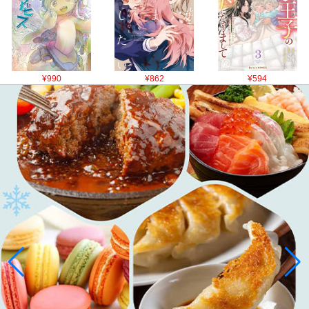
¥990
¥862
¥594