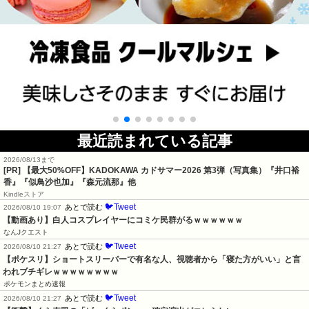
最近読まれている記事
2026/08/13まで
[PR]
【最大50%OFF】KADOKAWA カドサマー2026 第3弾（写真集）『井口裕
香』『似鳥沙也加』『森元流那』他
Kindleストア
🐦Tweet
あとで読む
2026/08/10 19:07
【動画あり】白人コスプレイヤーにコミケ民群がるｗｗｗｗｗｗ
なんJクエスト
🐦Tweet
あとで読む
2026/08/10 21:27
【ポケスリ】ショートスリーパーで有名な人、視聴者から「寝た方がいい」と言
われブチギレｗｗｗｗｗｗｗｗ
ポケモンまとめ速報
🐦Tweet
あとで読む
2026/08/10 21:27