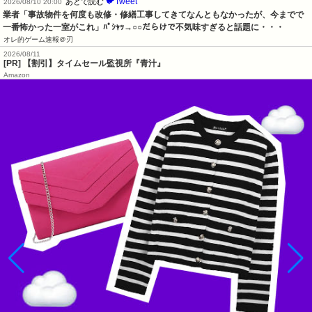
🐦Tweet
あとで読む
2026/08/10 20:00
業者「事故物件を何度も改修・修繕工事してきてなんともなかったが、今までで
一番怖かった一室がこれ」ﾊﾟｼｬｯ→○○だらけで不気味すぎると話題に・・・
オレ的ゲーム速報＠刃
2026/08/11
[PR] 【割引】タイムセール監視所『青汁』
Amazon