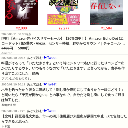
¥2,000
¥2,277
¥1,584
2026/08/11 00:30時点
[PR] 【Amazonデバイスサマーセール】【20%OFF！】 Amazon Echo Dot (エ
コードット) 第5世代 - Alexa、センサー搭載、鮮やかなサウンド｜チャコール …
7480円
→ 5980円
Amazon
🐦Tweet
あとで読む
2026/08/10 20:16
料理がそろって「いただきます」という時にシャワー浴びに行ったりコンビニ出
かけたりするウト。いつもそうなので「いただきます」と言ってから、食事を作
り出すことにした→結果
プリンはのみものです。
🐦Tweet
あとで読む
2026/08/10 20:18
ハモを釣ったから彼女に連絡して「刺し身か寿司にして食うから一緒にどう？」
と聞いたら『予定が開かない』との事なので、自分だけ刺し身にして食って残り
は加工した。
基地沢直樹
🐦Tweet
あとで読む
2026/08/10 21:26
【悲報】琵琶湖花火大会、市への河川使用届け未提出が原因で中止→Xで告知した
らできると思った
ネギ速