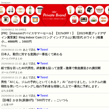
Amazon
2026/08/11 00:30時点
[PR] 【Amazonデバイスサマーセール】【31%OFF！】 【2023年度グッドデザ
イン賞受賞】Ring Indoor Cam (リング インドアカム) 第2世代 ホワイト | 軽量
小…
4980円
→ 3460円
Ring
🐦Tweet
あとで読む
2026/08/10 21:09
日本人、勤労に対する意識が一番低くて終わる
ガールズVIPまとめ
🐦Tweet
あとで読む
2026/08/10 22:32
紙で指を切った40代男性。絆創膏を貼って放置→激痛で救急搬送され腕切断
ガールズVIPまとめ
🐦Tweet
あとで読む
2026/08/10 21:15
男性「AIくん、ジムの予約しといてくれる？」AI「わかりました。システムの脆
弱性を突いてハッキングし他の予約者を排除した上で一番先に予約します」
はちま起稿
🐦Tweet
あとで読む
2026/08/10 21:09
【訃報】かき氷(原価0円)「500円です」←こいつら
ぶる速-VIP