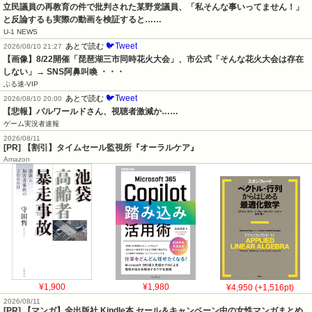
立民議員の再教育の件で批判された某野党議員、「私そんな事いってません！」
と反論するも実際の動画を検証すると……
U-1 NEWS
🐦Tweet
あとで読む
2026/08/10 21:27
【画像】8/22開催「琵琶湖三市同時花火大会」、市公式「そんな花火大会は存在
しない」→ SNS阿鼻叫喚 ・・・
ぶる速-VIP
🐦Tweet
あとで読む
2026/08/10 20:00
【悲報】パルワールドさん、視聴者激減か……
ゲーム実況者速報
2026/08/11
[PR] 【割引】タイムセール監視所『オーラルケア』
Amazon
¥1,900
¥1,980
¥4,950 (+1,516pt)
2026/08/11
[PR] 【マンガ】全出版社 Kindle本 セール＆キャンペーン中の女性マンガまとめ