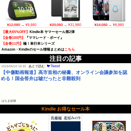
¥12,980
→ ¥9,980
¥39,980
→ ¥31,980
¥14,980
→ ¥8,980
【最大65%OFF】
Kindle本 サマーセール第2弾
【全巻100円】
『ママレード・ボーイ』
【全巻11円】
極！単行本シリーズ
Amazon・Kindleのセール情報まとめは
こちら
注目の記事
🐦Tweet
あとで読む
2026/06/10 19:30
【中傷動画報道】高市首相の秘書、オンライン会議参加を認
める！国会答弁は嘘だったと非難殺到
はちま起稿
Kindle お得なセール本