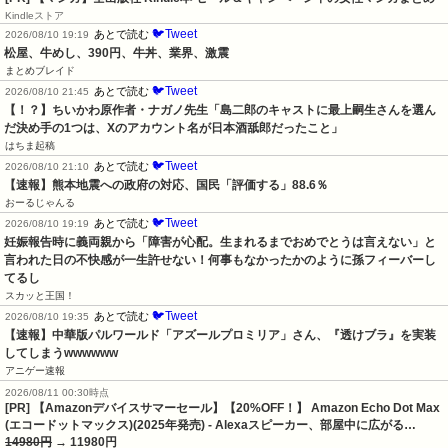
Kindleストア
🐦Tweet
あとで読む
2026/08/10 19:19
松屋、牛めし、390円、牛丼、業界、激震
まとめブレイド
🐦Tweet
あとで読む
2026/08/10 21:45
【！？】ちいかわ原作者・ナガノ先生「島二郎のキャストに最上嗣生さんを選ん
だ決め手の1つは、Xのアカウント名が日本酒舐郎だったこと」
はちま起稿
🐦Tweet
あとで読む
2026/08/10 21:10
【速報】熊本地震への政府の対応、国民「評価する」88.6％
おーるじゃんる
🐦Tweet
あとで読む
2026/08/10 19:19
妊娠報告時に義両親から「障害が心配。生まれるまでおめでとうは言えない」と
言われた日の不快感が一生許せない！何事もなかったかのように孫フィーバーし
てるし
スカッと王国！
🐦Tweet
あとで読む
2026/08/10 19:35
【速報】中華版パルワールド「アズールプロミリア」さん、『透けブラ』を実装
してしまうwwwwww
アニゲー速報
2026/08/11 00:30時点
[PR] 【Amazonデバイスサマーセール】【20%OFF！】 Amazon Echo Dot Max
(エコードットマックス)(2025年発売) - Alexaスピーカー、部屋中に広がる…
14980円
→ 11980円