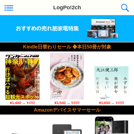
LogPo!2ch
Kindle日替わりセール ◆本日50冊が対象
¥1,480
→ ¥499
¥1,540
→ ¥499
¥1,650
→ ¥499
Amazonデバイスサマーセール