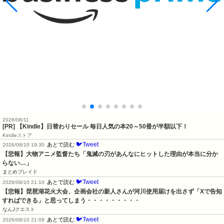
2026/08/11
[PR]
【Kindle】日替わりセール 毎日人気の本20～50冊が半額以下！
Kindleストア
🐦Tweet
あとで読む
2026/08/10 19:30
【悲報】大物アニメ監督たち「鬼滅の刃があんなにヒットした理由が本当に分か
らない…」
まとめブレイド
🐦Tweet
あとで読む
2026/08/10 21:10
【悲報】琵琶湖花火大会、企画会社の新人さんが河川使用届けを出さず「Xで告知
すればできる」と思ってしまう・・・・・・・・・
なんJクエスト
🐦Tweet
あとで読む
2026/08/10 21:09