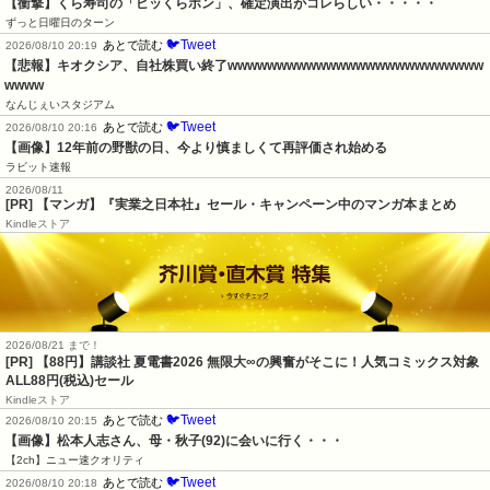
【衝撃】くら寿司の「ビッくらポン」、確定演出がコレらしい・・・・・
ずっと日曜日のターン
🐦Tweet
あとで読む
2026/08/10 20:19
【悲報】キオクシア、自社株買い終了wwwwwwwwwwwwwwwwwwwwwwwwww
wwww
なんじぇいスタジアム
🐦Tweet
あとで読む
2026/08/10 20:16
【画像】12年前の野獣の日、今より慎ましくて再評価され始める
ラビット速報
2026/08/11
[PR] 【マンガ】『実業之日本社』セール・キャンペーン中のマンガ本まとめ
Kindleストア
2026/08/21 まで！
[PR]
【88円】講談社 夏電書2026 無限大∞の興奮がそこに！人気コミックス対象
ALL88円(税込)セール
Kindleストア
🐦Tweet
あとで読む
2026/08/10 20:15
【画像】松本人志さん、母・秋子(92)に会いに行く・・・
【2ch】ニュー速クオリティ
🐦Tweet
あとで読む
2026/08/10 20:18