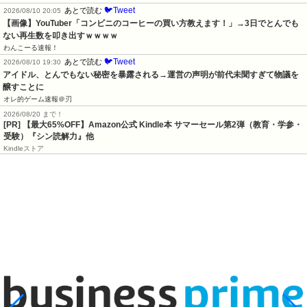
🐦Tweet
あとで読む
2026/08/10 20:05
【画像】YouTuber「コンビニのコーヒーの買い方教えます！」→3日でとんでも
ない再生数を叩き出すｗｗｗｗ
わんこーる速報！
🐦Tweet
あとで読む
2026/08/10 19:30
アイドル、とんでもない秘密を暴露される→運営の声明が前代未聞すぎて物議を
醸すことに
オレ的ゲーム速報＠刃
2026/08/20 まで！
[PR]
【最大65%OFF】Amazon公式 Kindle本 サマーセール第2弾（教育・学参・
受験）『シン読解力』他
Kindleストア