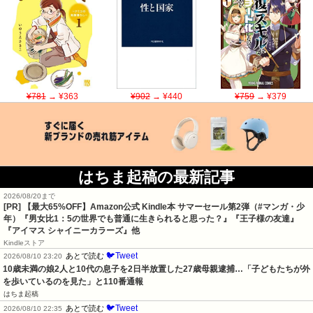
¥781
→ ¥363
¥902
→ ¥440
¥759
→ ¥379
はちま起稿の最新記事
2026/08/20まで
[PR]
【最大65%OFF】Amazon公式 Kindle本 サマーセール第2弾（#マンガ・少
年）『男女比1：5の世界でも普通に生きられると思った？』『王子様の友達』
『アイマス シャイニーカラーズ』他
Kindleストア
🐦Tweet
あとで読む
2026/08/10 23:20
10歳未満の娘2人と10代の息子を2日半放置した27歳母親逮捕…「子どもたちが外
を歩いているのを見た」と110番通報
はちま起稿
🐦Tweet
あとで読む
2026/08/10 22:35