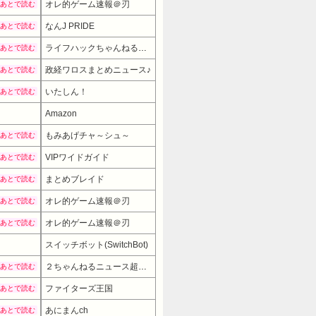
オレ的ゲーム速報＠刃
あとで読む
なんJ PRIDE
あとで読む
ライフハックちゃんねる弐式
あとで読む
政経ワロスまとめニュース♪
あとで読む
いたしん！
あとで読む
Amazon
もみあげチャ～シュ～
あとで読む
VIPワイドガイド
あとで読む
まとめブレイド
あとで読む
オレ的ゲーム速報＠刃
あとで読む
オレ的ゲーム速報＠刃
あとで読む
スイッチボット(SwitchBot)
２ちゃんねるニュース超速まとめ＋
あとで読む
ファイターズ王国
あとで読む
あにまんch
あとで読む