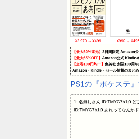
¥2,970
→ ¥499
¥990
→ ¥49
【最大50%還元】
3日間限定 Amaz
【最大65%OFF】
Amazon公式 Kind
【全巻100円均一】
集英社 創業100周
Amazon・Kindle・セール情報のまと
PS1の『ポケステ
1: 名無しさん ID:TMYG7b1j
ID:TMYG7b1j0 あれって