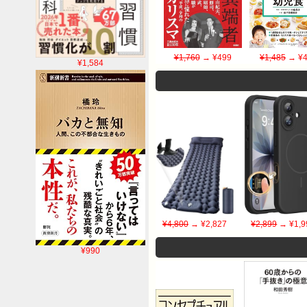
¥1,760
→ ¥499
¥1,485
→ ¥4
¥1,584
¥4,800
→ ¥2,827
¥2,899
→ ¥1,9
¥990