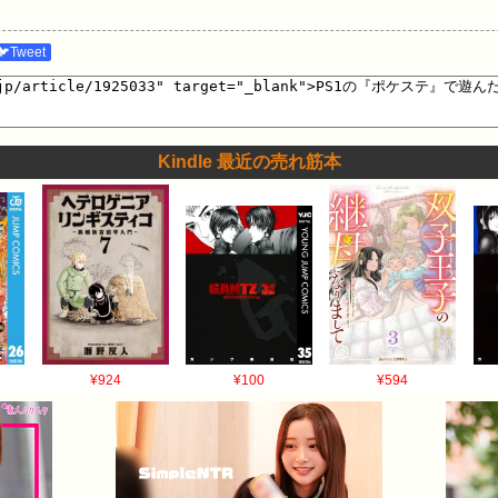
🐦Tweet
Kindle 最近の売れ筋本
¥924
¥100
¥594