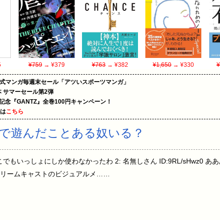
5
¥759
→ ¥379
¥763
→ ¥382
¥1,650
→ ¥330
¥
on公式マンガ毎週末セール「アツいスポーツマンガ」
le本 サマーセール第2弾
年記念『GANTZ』全巻100円キャンペーン！
めは
こちら
』で遊んだことある奴いる？
0 どこでもいっしょにしか使わなかったわ 2: 名無しさん ID:9RL/sHwz0 
なんかドリームキャストのビジュアルメ……