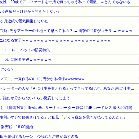
セクシー系アカウントの美人女性「20歳でアルファードを一括で買っちゃう私って素敵」→とんでもないものが映り込んでしまい、終わる
はもう愚痴だらけだから開きたくない」
4ヶ月連続で景気回復していた‥‥
【衝撃】Q：ムスリム移民って移住先をアッラーの土地って思ってるの？ → 衝撃の回答がコチラ → ｗｗｗｗｗｗｗｗｗｗｗｗｗｗ
ニになる女子ｗｗｗｗｗｗｗｗｗｗｗｗｗｗｗｗｗｗｗｗｗｗｗｗ
・トイレ… ペットの防災特集
、ついに限界突破ｗｗｗｗｗｗ
けてる？
ンプ」、一隻作るのに4兆円かかる模様wwwwwww
野田クリスタルさん「イラストレーターの人が『AIに仕事を奪われる』って言ってるけど、あなた達は"仕事を奪う側"じゃない？」
、誰だか分からないくらい激変してしまう・・・
【タイムセール】【43%OFF！】 【節電対策】SwitchBot サーキュレーター 静音22dB コードレス 最大50時間 - スイッチボット ~30畳 Alexa対応 扇風機 DCモーター 3D首振り 無段階風量調整 充電式バッテリー搭載 リモコン付き 梅雨対策 省エネ
権利がマジで侵害されてる」と私見 「いくら税金を我々が払ってるんだと」
楽天戦｜18:00開始
栗田を罵倒するシーン、今読むと湿度が高すぎる