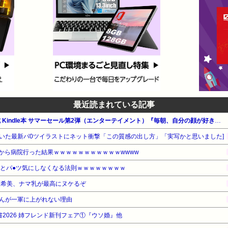
最近読まれている記事
【最大65%OFF】Amazon公式 Kindle本 サマーセール第2弾（エンターテイメント）『毎朝、自分の顔が好きになる』他
いた最新パ0ツイラストにネット衝撃「この質感の出し方」「実写かと思いました]
いから病院行った結果ｗｗｗｗｗｗｗｗｗｗｗwwww
るとパ●ツ気にしなくなる法則ｗｗｗｗｗｗｗｗ
原希美、ナマ乳が最高にヌケるぞ
んが一軍に上がれない理由
電書2026 姉フレンド新刊フェア①『ウソ婚』他