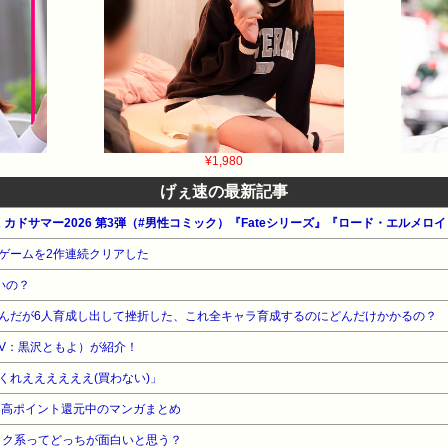
¥1,980
げぇ速の最新記事
ゲームを2作連続クリアした
いの？
んだが6人育成し出して挫折した、これ全キャラ育成するのにどんだけかかるの？
CV：黒沢ともよ）が紹介！
くれええええええ(買わない)」
』高ポイント還元中のマンガまとめ
イク系ってどっちが面白いと思う？