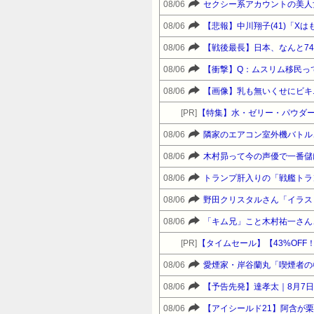
08/06
08/06
【悲報】中川翔子(41)「X
08/06
【戦後最長】日本、なんと7
08/06
08/06
【画像】乳も無いくせにビキ
[PR]
【特集】水・ゼリー・パウダー
08/06
隣家のエアコン室外機バトル
08/06
木村昴って今の声優で一番儲
08/06
トランプ肝入りの「戦艦トラ
08/06
08/06
「キム兄」こと木村祐一さん
[PR]
08/06
愛煙家・岸谷蘭丸「喫煙者の
08/06
【予告先発】達孝太｜8月7日 
08/06
【アイシールド21】阿含が