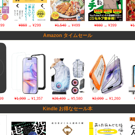
99
¥869
→ ¥299
¥1,540
→ ¥499
¥880
→ ¥399
¥1
Amazon タイムセール
99
¥1,999
→ ¥1,357
¥26,499
→ ¥5,580
¥2,099
→ ¥1,260
Kindle お得なセール本