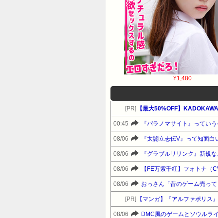
¥1,480
[PR]
00:45
『パラノマサイト』っていう
08/06
『太閤立志伝V』って知面白
08/06
『グラブルリリンク』新規な
08/06
【FE万紫千紅】フォトナ（
08/06
おっさん「昔のゲーム売って
[PR]
【マンガ】『アルファポリス
08/06
DMC風のゲームとソウルラ