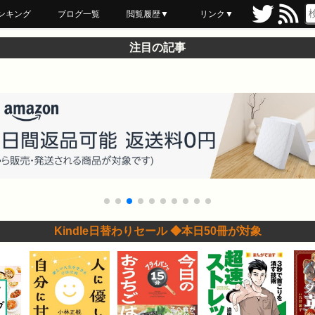
ンキング
ブログ一覧
閲覧履歴▼
リンク▼
ブックマーク
最近読んだ
あとで読む
ネットスーパー
飲食店舗用品
セール情報
注目の記事
Kindle日替わりセール ◆本日50冊が対象