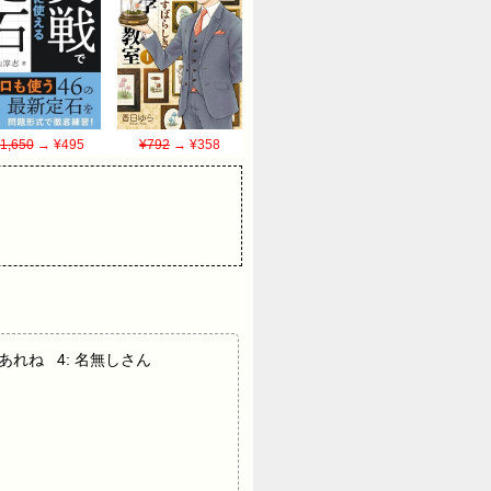
1,650
→ ¥495
¥792
→ ¥358
あああれね 4: 名無しさん