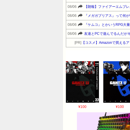
08/06
【朗報】ファイアーエムブレ
08/06
『メガガブリアス』って何が
08/06
『ケムコ』とかいうRPG大
08/06
友達とPCで遊んでるんだが
[PR]
【コスメ】Amazonで買えるアット
¥100
¥100