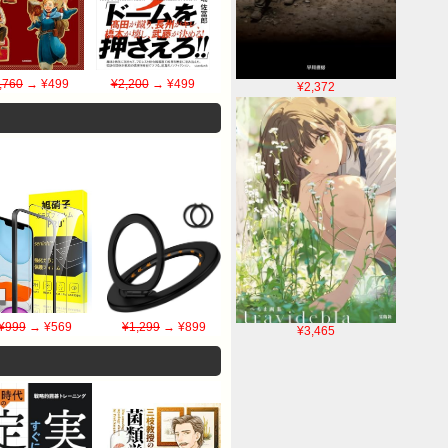
,760
→ ¥499
¥2,200
→ ¥499
¥2,372
¥999
→ ¥569
¥1,299
→ ¥899
¥3,465