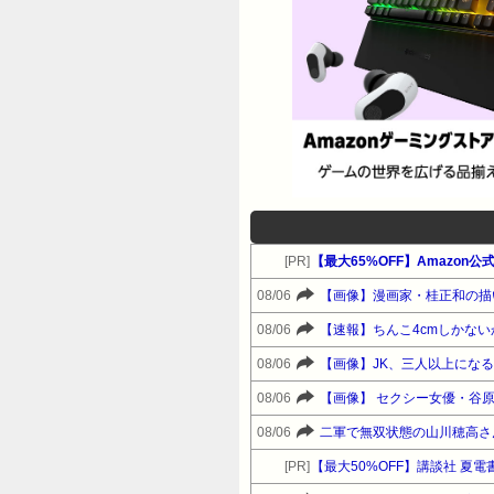
[PR]
08/06
【画像】漫画家・桂正和の描
08/06
【速報】ちんこ4cmしかな
08/06
【画像】JK、三人以上にな
08/06
【画像】 セクシー女優・谷
08/06
二軍で無双状態の山川穂高さ
[PR]
【最大50%OFF】講談社 夏