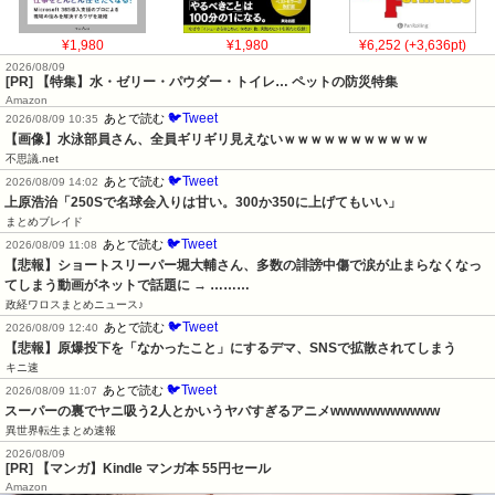
¥1,980
¥1,980
¥6,252 (+3,636pt)
2026/08/09
[PR] 【特集】水・ゼリー・パウダー・トイレ… ペットの防災特集
Amazon
🐦Tweet
あとで読む
2026/08/09 10:35
【画像】水泳部員さん、全員ギリギリ見えないｗｗｗｗｗｗｗｗｗｗｗ
不思議.net
🐦Tweet
あとで読む
2026/08/09 14:02
上原浩治「250Sで名球会入りは甘い。300か350に上げてもいい」
まとめブレイド
🐦Tweet
あとで読む
2026/08/09 11:08
【悲報】ショートスリーパー堀大輔さん、多数の誹謗中傷で涙が止まらなくなっ
てしまう動画がネットで話題に → ………
政経ワロスまとめニュース♪
🐦Tweet
あとで読む
2026/08/09 12:40
【悲報】原爆投下を「なかったこと」にするデマ、SNSで拡散されてしまう
キニ速
🐦Tweet
あとで読む
2026/08/09 11:07
スーパーの裏でヤニ吸う2人とかいうヤバすぎるアニメwwwwwwwwwww
異世界転生まとめ速報
2026/08/09
[PR] 【マンガ】Kindle マンガ本 55円セール
Amazon