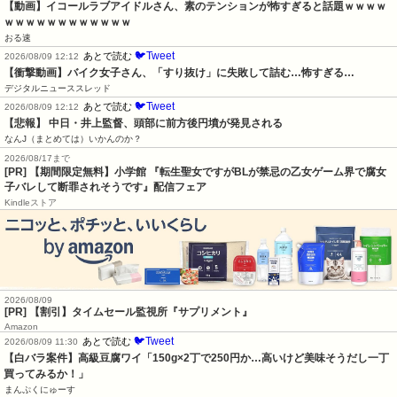
【動画】イコールラブアイドルさん、素のテンションが怖すぎると話題ｗｗｗｗ
ｗｗｗｗｗｗｗｗｗｗｗｗ
おる速
🐦Tweet
あとで読む
2026/08/09 12:12
【衝撃動画】バイク女子さん、「すり抜け」に失敗して詰む…怖すぎる…
デジタルニューススレッド
🐦Tweet
あとで読む
2026/08/09 12:12
【悲報】 中日・井上監督、頭部に前方後円墳が発見される
なんJ（まとめては）いかんのか？
2026/08/17まで
[PR] 【期間限定無料】小学館 『転生聖女ですがBLが禁忌の乙女ゲーム界で腐女
子バレして断罪されそうです』配信フェア
Kindleストア
2026/08/09
[PR] 【割引】タイムセール監視所『サプリメント』
Amazon
🐦Tweet
あとで読む
2026/08/09 11:30
【白バラ案件】高級豆腐ワイ「150g×2丁で250円か…高いけど美味そうだし一丁
買ってみるか！」
まんぷくにゅーす