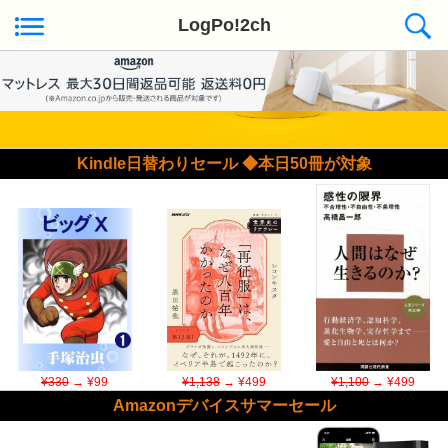
LogPo!2ch
Kindle日替わりセール ◆本日50冊が対象
¥330
→ ¥99
¥1,138
→ ¥499
¥1,100
→ ¥499
Amazonデバイスサマーセール