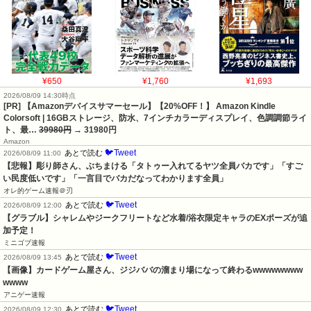
¥650
¥1,760
¥1,693
2026/08/09 14:30時点
[PR] 【Amazonデバイスサマーセール】【20%OFF！】 Amazon Kindle
Colorsoft | 16GBストレージ、防水、7インチカラーディスプレイ、色調調節ライ
ト、最…
39980円
→ 31980円
Amazon
🐦Tweet
あとで読む
2026/08/09 11:00
【悲報】彫り師さん、ぶちまける「タトゥー入れてるヤツ全員バカです」「すご
い民度低いです」「一言目でバカだなってわかります全員」
オレ的ゲーム速報＠刃
🐦Tweet
あとで読む
2026/08/09 12:00
【グラブル】シャレムやジークフリートなど水着/浴衣限定キャラのEXポーズが追
加予定！
ミニゴブ速報
🐦Tweet
あとで読む
2026/08/09 13:45
【画像】カードゲーム屋さん、ジジババの溜まり場になって終わるwwwwwwww
wwww
アニゲー速報
🐦Tweet
あとで読む
2026/08/09 12:30