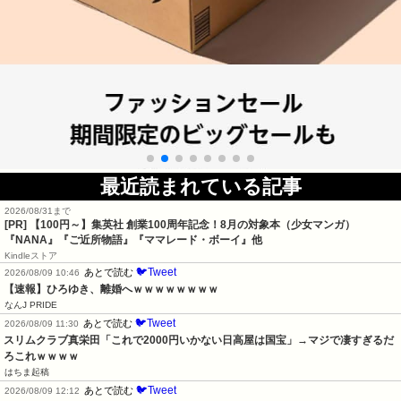
最近読まれている記事
2026/08/31まで
[PR]
【100円～】集英社 創業100周年記念！8月の対象本（少女マンガ）
『NANA』『ご近所物語』『ママレード・ボーイ』他
Kindleストア
🐦Tweet
あとで読む
2026/08/09 10:46
【速報】ひろゆき、離婚へｗｗｗｗｗｗｗｗ
なんJ PRIDE
🐦Tweet
あとで読む
2026/08/09 11:30
スリムクラブ真栄田「これで2000円いかない日高屋は国宝」→マジで凄すぎるだ
ろこれｗｗｗｗ
はちま起稿
🐦Tweet
あとで読む
2026/08/09 12:12