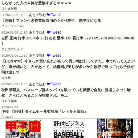
らなかった人の末路が悲惨すぎるｗｗｗｗ
はちま起稿
🐦Tweet
あとで読む
2026/08/09 12:00
【悲報】ファン付き作業服着用の５０代男性、熱中症になる
ニュース30over
🐦Tweet
あとで読む
2026/08/09 12:39
吉田 正尚 打率.260 4本 20打点 出塁率.336 長打率.372 OPS.708 wRC+98 WAR0.
1
まとめブレイド
🐦Tweet
あとで読む
2026/08/09 12:39
【DQNママ】今さっき買い忘れがあって買い物に行ってきた。車で行ったんだけ
ど、道が細いところがあって、結構飛び出しが多いから徐行で通ってたら子供が
飛び出して
鬼女梅
🐦Tweet
あとで読む
2026/08/09 12:40
秋田県職員、バスローブ姿＆タバコを吸っている状態で会見に登場しネット騒
然　さらにとあることが指摘され、炎上
はちま起稿
2026/08/09
[PR] 【割引】タイムセール監視所『レトルト食品』
Amazon