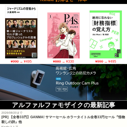
¥990
→ ¥495
¥880
→ ¥330
¥990
→ ¥495
アルファルファモザイクの最新記事
2026/08/20まで
[PR]
【全巻33円】GANMA! サマーセール ホラータイトル全巻33円セール『怪物
殺しの詩』他
Kindleストア