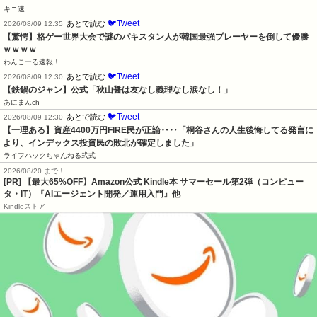
キニ速
🐦Tweet
あとで読む
2026/08/09 12:35
【驚愕】格ゲー世界大会で謎のパキスタン人が韓国最強プレーヤーを倒して優勝
ｗｗｗｗ
わんこーる速報！
🐦Tweet
あとで読む
2026/08/09 12:30
【鉄鍋のジャン】公式「秋山醤は友なし義理なし涙なし！」
あにまんch
🐦Tweet
あとで読む
2026/08/09 12:30
【一理ある】資産4400万円FIRE民が正論‥‥「桐谷さんの人生後悔してる発言に
より、インデックス投資民の敗北が確定しました」
ライフハックちゃんねる弐式
2026/08/20 まで！
[PR]
【最大65%OFF】Amazon公式 Kindle本 サマーセール第2弾（コンピュー
タ・IT）『AIエージェント開発／運用入門』他
Kindleストア