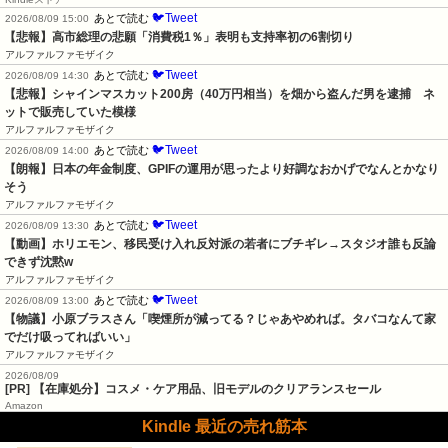
🐦Tweet
あとで読む
2026/08/09 15:00
【悲報】高市総理の悲願「消費税1％」表明も支持率初の6割切り
アルファルファモザイク
🐦Tweet
あとで読む
2026/08/09 14:30
【悲報】シャインマスカット200房（40万円相当）を畑から盗んだ男を逮捕　ネ
ットで販売していた模様
アルファルファモザイク
🐦Tweet
あとで読む
2026/08/09 14:00
【朗報】日本の年金制度、GPIFの運用が思ったより好調なおかげでなんとかなり
そう
アルファルファモザイク
🐦Tweet
あとで読む
2026/08/09 13:30
【動画】ホリエモン、移民受け入れ反対派の若者にブチギレ→スタジオ誰も反論
できず沈黙w
アルファルファモザイク
🐦Tweet
あとで読む
2026/08/09 13:00
【物議】小原ブラスさん「喫煙所が減ってる？じゃあやめれば。タバコなんて家
でだけ吸ってればいい」
アルファルファモザイク
2026/08/09
[PR] 【在庫処分】コスメ・ケア用品、旧モデルのクリアランスセール
Amazon
Kindle 最近の売れ筋本