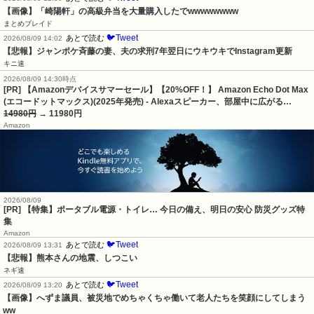
【画像】「崎陽軒」の高級弁当を大量購入したでwwwwwwww
まとめブレイド
🐦Tweet
あとで読む
2026/08/09 14:02
【悲報】ジャンポケ斉藤の妻、夫の求刑7年翌日にウキウキでInstagram更新
キニ速
2026/08/09 14:30時点
[PR] 【Amazonデバイスサマーセール】【20%OFF！】 Amazon Echo Dot Max
(エコードットマックス)(2025年発売) - Alexaスピーカー、部屋中に広がる…
14980円
→ 11980円
Amazon
2026/08/09
[PR] 【特集】ポータブル電源・トイレ… 今日の備え、明日の安心 防災グッズ特
集
Amazon
🐦Tweet
あとで読む
2026/08/09 13:31
【悲報】熊本さんの地震、しつこい
ネギ速
🐦Tweet
あとで読む
2026/08/09 13:20
【画像】へずま議員、被災地でめちゃくちゃ働いて老人たちを笑顔にしてしまう
ww