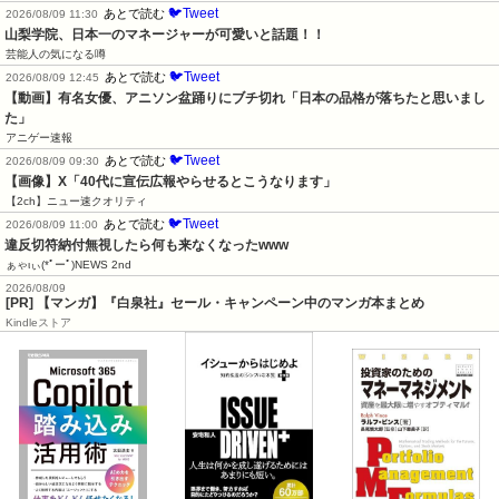
🐦Tweet
あとで読む
2026/08/09 11:30
山梨学院、日本一のマネージャーが可愛いと話題！！
芸能人の気になる噂
🐦Tweet
あとで読む
2026/08/09 12:45
【動画】有名女優、アニソン盆踊りにブチ切れ「日本の品格が落ちたと思いまし
た」
アニゲー速報
🐦Tweet
あとで読む
2026/08/09 09:30
【画像】X「40代に宣伝広報やらせるとこうなります」
【2ch】ニュー速クオリティ
🐦Tweet
あとで読む
2026/08/09 11:00
違反切符納付無視したら何も来なくなったwww
ぁゃιぃ(*ﾟーﾟ)NEWS 2nd
2026/08/09
[PR] 【マンガ】『白泉社』セール・キャンペーン中のマンガ本まとめ
Kindleストア