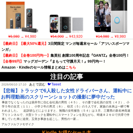
¥6,980
→ ¥4,980
¥54,900
→ ¥43,920
¥14,980
→ ¥8,980
【最終日】【最大50%還元】
3日間限定 マンガ毎週末セール「アツいスポーツマ
ンガ」
【最終日】【全巻100円均一】
集英社 創業100周年記念『GANTZ』全巻100円！
【全巻99円】
マッグガーデン『まもって守護月天！』99円均一！
Amazon・Kindleのセール情報まとめは
こちら
注目の記事
🐦Tweet
あとで読む
2026/06/10 17:10
【悲報】トラックで6人殺した女性ドライバーさん、運転中に
お料理動画のスクリーンショットの撮影に夢中だった
事故でなくなったのは袋井市に住む会社員の男性（４５）、その妻で会社員の女性（４２）、小
学５年の女児（１１）、小学２年の男児（８）、幼児（５）の５人です。家族の未来は一瞬で奪
われました。 起訴状などによりますと、無職の女性被告（５４）は３月、三重県の新名神高速
下りトンネルで、大型トラックを運転中にスマートフォンを見ながら、時速８２キロで渋滞で停
車していた車に追突。玉突き事故を起こし、男性の一家…
アルファルファモザイク
Kindle お得なセール本