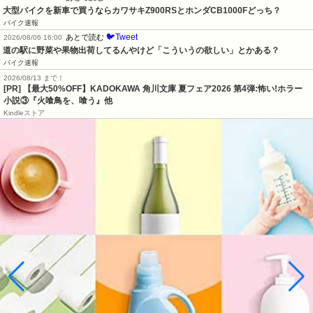
大型バイクを新車で買うならカワサキZ900RSとホンダCB1000Fどっち？
バイク速報
🐦Tweet
あとで読む
2026/08/06 16:00
道の駅に野菜や果物出荷してるんやけど「こういうの欲しい」とかある？
バイク速報
2026/08/13 まで！
[PR] 【最大50%OFF】KADOKAWA 角川文庫 夏フェア2026 第4弾:怖い!ホラー
小説③『火喰鳥を、喰う』他
Kindleストア