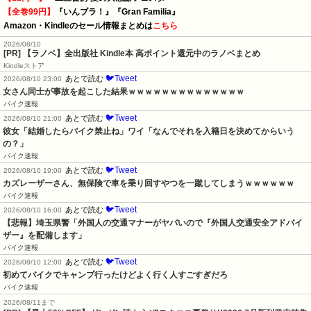
【全巻99円】
『いんブラ！』『Gran Familia』
Amazon・Kindleのセール情報まとめは
こちら
2026/08/10
[PR] 【ラノベ】全出版社 Kindle本 高ポイント還元中のラノベまとめ
Kindleストア
🐦Tweet
あとで読む
2026/08/10 23:00
女さん同士が事故を起こした結果ｗｗｗｗｗｗｗｗｗｗｗｗｗｗ
バイク速報
🐦Tweet
あとで読む
2026/08/10 21:00
彼女「結婚したらバイク禁止ね」ワイ「なんでそれを入籍日を決めてからいう
の？」
バイク速報
🐦Tweet
あとで読む
2026/08/10 19:00
カズレーザーさん、無保険で車を乗り回すやつを一蹴してしまうｗｗｗｗｗｗ
バイク速報
🐦Tweet
あとで読む
2026/08/10 16:00
【悲報】埼玉県警「外国人の交通マナーがヤバいので『外国人交通安全アドバイ
ザー』を配備します」
バイク速報
🐦Tweet
あとで読む
2026/08/10 12:00
初めてバイクでキャンプ行ったけどよく行く人すごすぎだろ
バイク速報
2026/08/11まで