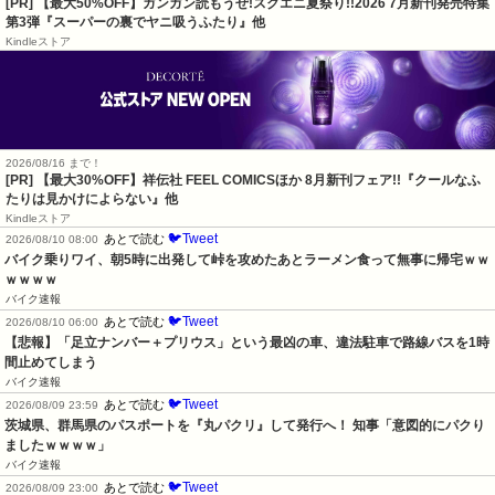
[PR] 【最大50%OFF】ガンガン読もうぜ!スクエニ夏祭り!!2026 7月新刊発売特集
第3弾『スーパーの裏でヤニ吸うふたり』他
Kindleストア
2026/08/16 まで！
[PR] 【最大30%OFF】祥伝社 FEEL COMICSほか 8月新刊フェア!!『クールなふ
たりは見かけによらない』他
Kindleストア
🐦Tweet
あとで読む
2026/08/10 08:00
バイク乗りワイ、朝5時に出発して峠を攻めたあとラーメン食って無事に帰宅ｗｗ
ｗｗｗｗ
バイク速報
🐦Tweet
あとで読む
2026/08/10 06:00
【悲報】「足立ナンバー＋プリウス」という最凶の車、違法駐車で路線バスを1時
間止めてしまう
バイク速報
🐦Tweet
あとで読む
2026/08/09 23:59
茨城県、群馬県のパスポートを『丸パクリ』して発行へ！ 知事「意図的にパクり
ましたｗｗｗｗ」
バイク速報
🐦Tweet
あとで読む
2026/08/09 23:00