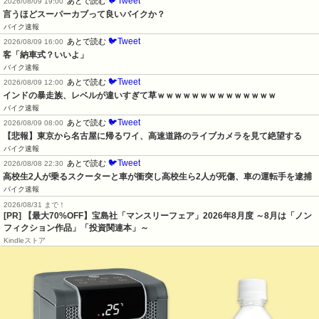
🐦Tweet
あとで読む
2026/08/09 19:00
言うほどスーパーカブって良いバイクか？
バイク速報
🐦Tweet
あとで読む
2026/08/09 16:00
客「納車式？いいよ」
バイク速報
🐦Tweet
あとで読む
2026/08/09 12:00
インドの暴走族、レベルが違いすぎて草ｗｗｗｗｗｗｗｗｗｗｗｗｗｗ
バイク速報
🐦Tweet
あとで読む
2026/08/09 08:00
【悲報】東京から名古屋に帰るワイ、高速道路のライブカメラを見て絶望する
バイク速報
🐦Tweet
あとで読む
2026/08/08 22:30
高校生2人が乗るスクーターと車が衝突し高校生ら2人が死傷、車の運転手を逮捕
バイク速報
2026/08/31 まで！
[PR] 【最大70%OFF】宝島社「マンスリーフェア」2026年8月度 ～8月は「ノン
フィクション作品」「投資関連本」～
Kindleストア