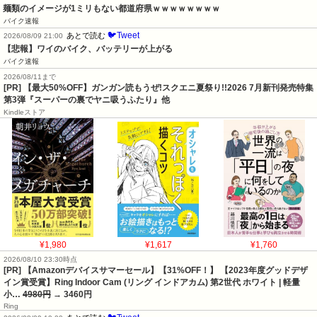
麺類のイメージが1ミリもない都道府県ｗｗｗｗｗｗｗｗ
バイク速報
🐦Tweet
あとで読む
2026/08/09 21:00
【悲報】ワイのバイク、バッテリーが上がる
バイク速報
2026/08/11まで
[PR] 【最大50%OFF】ガンガン読もうぜ!スクエニ夏祭り!!2026 7月新刊発売特集
第3弾『スーパーの裏でヤニ吸うふたり』他
Kindleストア
¥1,980
¥1,617
¥1,760
2026/08/10 23:30時点
[PR] 【Amazonデバイスサマーセール】【31%OFF！】 【2023年度グッドデザ
イン賞受賞】Ring Indoor Cam (リング インドアカム) 第2世代 ホワイト | 軽量
小…
4980円
→ 3460円
Ring