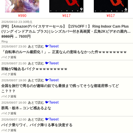
¥990
¥617
¥617
2026/08/10 23:30時点
[PR] 【Amazonデバイスサマーセール】【15%OFF！】 Ring Indoor Cam Plus
(リング インドアカム プラス) | レンズカバー付き高画質・広角2Kビデオの屋内…
8980円
→ 7600円
Ring
🐦Tweet
あとで読む
2026/08/07 23:00
「自転車のルール厳罰化！」← 正直なんの意味もなかった件ｗｗｗｗｗｗｗｗ
バイク速報
🐦Tweet
あとで読む
2026/08/07 21:00
前輪が2輪あるバイクｗｗｗｗｗｗｗｗｗ
バイク速報
🐦Tweet
あとで読む
2026/08/07 19:00
全国を旅行で周るのが趣味の奴でも最後まで残ってそうな都道府県ってど
こ？？？
バイク速報
🐦Tweet
あとで読む
2026/08/07 16:00
群馬・栃木←コンビ感あるよな
バイク速報
🐦Tweet
あとで読む
2026/08/07 12:00
バイク乗りワイ、バイク降りる事を決意する
バイク速報