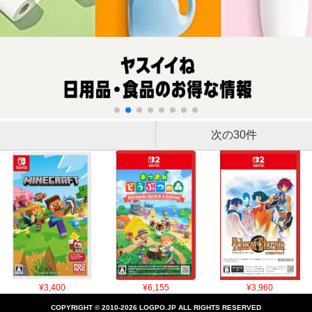
次の30件
¥3,400
¥6,155
¥3,960
COPYRIGHT © 2010-2026 LOGPO.JP ALL RIGHTS RESERVED