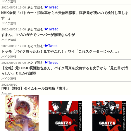
バイク速報
🐦Tweet
あとで読む
2026/08/08 19:00
NHK会長「パトカー・消防車からの受信料徴収、猛反発が凄いので検討し直しま
す…」
バイク速報
🐦Tweet
あとで読む
2026/08/08 16:00
すまん、マジのガチでウーバーが無理なんやが
バイク速報
🐦Tweet
あとで読む
2026/08/08 12:00
トッモ「バイク買ったわ！見てやこれ！」ワイ「これスクーターじゃん…」
バイク速報
🐦Tweet
あとで読む
2026/08/08 08:00
【悲報】元TOKIO長瀬智也さん、バイク写真を投稿するも女子から「見た目が汚
らしい」と叩かれ謝罪
バイク速報
2026/08/10
[PR] 【割引】タイムセール監視所『青汁』
Amazon