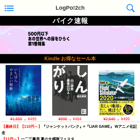
LogPo!2ch
バイク速報
Kindle お得なセール本
¥1,650
→ ¥495
¥990
→ ¥484
¥2,640
→ ¥499
【最終日】【110円～】
『ジャンケットバンク』×『LIAR GAME』 Wアニメ化記
念
【11円～】
一二三書房 夏の大感謝フェスタ