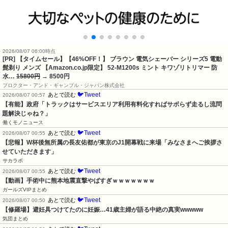
2026/08/07 06:00時点
[PR] 【タイムセール】【46%OFF！】 ブラウン 電気シェーバー シリーズ5 電動
髭剃り メンズ 【Amazon.co.jp限定】 52-M1200s ミント キワゾリトリマー 防
水…
15800円
→ 8500円
プロクター・アンド・ギャンブル・ジャパン株式会社
🐦Tweet
あとで読む
2026/08/07 00:57
【有能】政府「トラックはサービスエリア利用有料化すればサボらず走るし流問
題解決じゃね？」
働くモノニュース
🐦Tweet
あとで読む
2026/08/07 00:55
【悲報】W杯後無所属の長友佑都が東京のJ1開幕戦に来場「みなさまへご挨拶さ
せていただきます」
サカラボ
🐦Tweet
あとで読む
2026/08/07 00:55
【動画】手術中に熊本地震直撃やばすぎｗｗｗｗｗｗｗ
ガールズVIPまとめ
🐦Tweet
あとで読む
2026/08/07 00:50
【修羅場】避妊具つけてたのに妊娠…41歳主婦が語る中絶の真実wwwww
気団まとめ