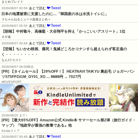
まとめブレイド
🐦Tweet
あとで読む
2026/08/07 00:59
日本の地震被害に支援したのに…「韓国産の水は水洗トイレに」
２ちゃんねるニュース超速まとめ＋
🐦Tweet
あとで読む
2026/08/07 00:56
【朗報】中村敬斗、高橋藍・大谷翔平を抑え「かっこいいアスリート」1位
ネギ速
🐦Tweet
あとで読む
2026/08/07 00:49
【悲報】ちいかわ映画、爆死！鬼滅どころかコナンすら超えられず客足遠の
く・・・・・・・・・
なんJクエスト
2026/08/07 06:00時点
[PR] 【タイムセール】【29%OFF！】 HEATNAVI TAIKYU 裏起毛 ジョガーパン
ツST5FPZ41M_GY01_XO …
9889円
→ 7027円
MOVESPORT
2026/08/20 まで！
[PR]
【最大65%OFF】Amazon公式 Kindle本 サマーセール第2弾（旅行ガイド・
マップ）『地政学が最強の教養である』他
Kindleストア
🐦Tweet
あとで読む
2026/08/07 00:49