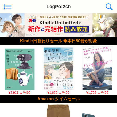
LogPo!2ch
Kindle日替わりセール ◆本日50冊が対象
¥2,911
→ ¥499
¥1,650
→ ¥499
¥1,705
→ ¥499
Amazon タイムセール