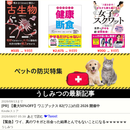
¥935
→ ¥468
¥2,475
→ ¥499
¥990
→ ¥495
うしみつの最新記事
2026/08/13まで
[PR]
【最大50%OFF】ワニブックス 82(ワニ)の日 2026 開催中
Kindleストア
🐦Tweet
あとで読む
2026/08/07 05:39
【緊急】ワイ、真のワキガと出会った結果とんでもないことになるｗｗｗｗｗｗ
うしみつ