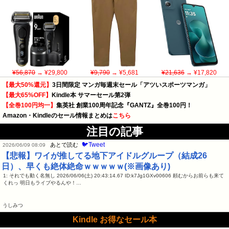
¥56,870
→ ¥29,800
¥9,790
→ ¥5,681
¥21,636
→ ¥17,820
【最大50%還元】
3日間限定 マンガ毎週末セール「アツいスポーツマンガ」
【最大65%OFF】
Kindle本 サマーセール第2弾
【全巻100円均一】
集英社 創業100周年記念『GANTZ』全巻100円！
Amazon・Kindleのセール情報まとめは
こちら
注目の記事
🐦Tweet
あとで読む
2026/06/09 08:09
【悲報】ワイが推してる地下アイドルグループ（結成26
日）、早くも絶体絶命ｗｗｗｗｗ(※画像あり)
1: それでも動く名無し 2026/06/06(土) 20:43:14.67 ID:k7Jg1GXv00606 頼むからお前らも来て
くれっ 明日もライブやるんや！…
うしみつ
Kindle お得なセール本