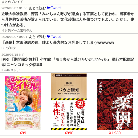
まとめブレイド
🐦Tweet
あとで読む
2026/08/07 01:00
近畿大学准教授、苦言「みいちゃん呼びが揶揄する言葉として使われ、当事者か
ら具体的な苦痛が訴えられている。文化芸術は人を傷つけてもよい。ただし、傷
つけ方がある」
オレ的ゲーム速報＠刃
🐦Tweet
あとで読む
2026/08/07 05:01
【画像】本田望結の妹、姉より暴力的なお乳をしてしまうwwwwww
BIPブログ
2026/08/15まで
[PR] 【期間限定無料】小学館 『モラ夫から逃げたいだけだった』 単行本配信記
念!ニャンコミック特集!!
Kindleストア
¥99
¥990
¥1,980