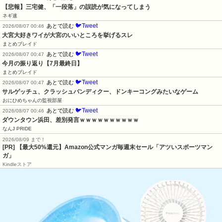
【悲報】三宅健、「一段落」の誤読が気になってしまう
ネギ速
🐦Tweet
あとで読む
2026/08/07 00:46
大宮大好きワイが大宮のいいところを挙げるスレ
まとめブレイド
🐦Tweet
あとで読む
2026/08/07 00:47
今月の振り返り【7月最終日】
まとめブレイド
🐦Tweet
あとで読む
2026/08/07 00:47
サルゲッチュ、クラッシュバンディクー、ドンキーコングみたいなゲーム
おにひめちゃんの監視部屋
🐦Tweet
あとで読む
2026/08/07 00:46
ダウンタウン浜田、差別発言ｗｗｗｗｗｗｗｗｗｗ
なんJ PRIDE
2026/08/09 まで！
[PR]
【最大50%還元】Amazon公式マンガ毎週末セール「アツいスポーツマン
ガ」
Kindleストア