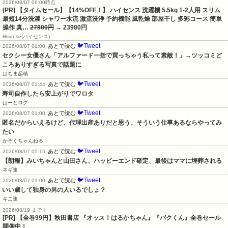
2026/08/07 06:00時点
[PR] 【タイムセール】【14%OFF！】 ハイセンス 洗濯機 5.5kg 1-2人用 スリム
最短14分洗濯 シャワー水流 激流洗浄 予約機能 風乾燥 部屋干し 多彩コース 簡単
操作 真…
27800円
→ 23980円
Hisense(ハイセンス)
🐦Tweet
あとで読む
2026/08/07 01:00
セクシー女優さん「アルファード一括で買っちゃう私って素敵！」→ツッコミど
ころありすぎる写真で話題に
はちま起稿
🐦Tweet
あとで読む
2026/08/07 01:44
寿司自作したら安上がりでワロタ
はーとログ
🐦Tweet
あとで読む
2026/08/07 01:00
匿名だからいえるけど、代理出産ありだと思う。そういう仕事あるならやってみ
たい
かぞくちゃんねる
🐦Tweet
あとで読む
2026/08/07 05:15
【朗報】みいちゃんと山田さん、ハッピーエンド確定、最後はママに埋葬される
ネギ速
🐦Tweet
あとで読む
2026/08/07 01:00
いい歳して独身の男の人いるでしょ？
キニ速
2026/08/19 まで！
[PR]
【全巻99円】秋田書店 『オッス！はるかちゃん』『バクくん』全巻セール
開催中！