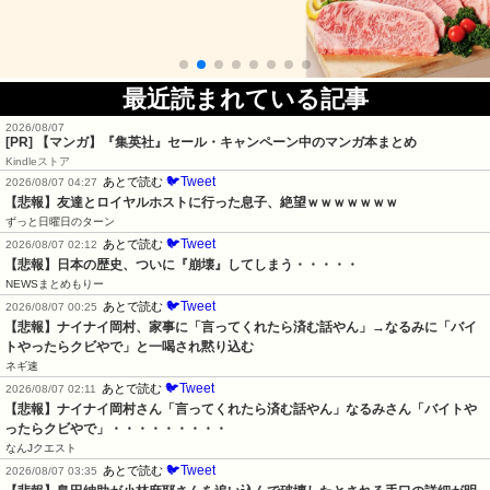
最近読まれている記事
2026/08/07
[PR] 【マンガ】『集英社』セール・キャンペーン中のマンガ本まとめ
Kindleストア
🐦Tweet
あとで読む
2026/08/07 04:27
【悲報】友達とロイヤルホストに行った息子、絶望ｗｗｗｗｗｗｗ
ずっと日曜日のターン
🐦Tweet
あとで読む
2026/08/07 02:12
【悲報】日本の歴史、ついに『崩壊』してしまう・・・・・
NEWSまとめもりー
🐦Tweet
あとで読む
2026/08/07 00:25
【悲報】ナイナイ岡村、家事に「言ってくれたら済む話やん」→なるみに「バイ
トやったらクビやで」と一喝され黙り込む
ネギ速
🐦Tweet
あとで読む
2026/08/07 02:11
【悲報】ナイナイ岡村さん「言ってくれたら済む話やん」なるみさん「バイトや
ったらクビやで」・・・・・・・・・
なんJクエスト
🐦Tweet
あとで読む
2026/08/07 03:35