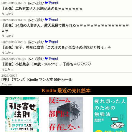
🐦Tweet
あとで読む
2026/08/07 04:39
【画像】二瓶有加さんお胸が過ぎるｗｗｗｗｗｗｗ
うしみつ
🐦Tweet
あとで読む
2026/08/07 03:39
【画像】24歳の人妻さん、露天風呂で撮られるｗｗｗｗｗｗｗｗｗｗｗｗｗｗｗ
ｗｗ
うしみつ
🐦Tweet
あとで読む
2026/08/07 02:39
【画像】女子、整形に成功「この形の鼻が全女子の理想だと思う」⇒
うしみつ
🐦Tweet
あとで読む
2026/08/07 01:39
【画像】小松菜奈（30歳・168cm）、子持ち⇒♡♡♡♡
うしみつ
2026/08/07
[PR] 【マンガ】Kindle マンガ本 55円セール
Amazon
Kindle 最近の売れ筋本