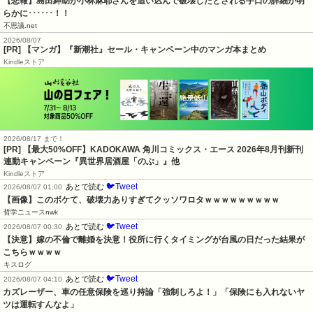
【悲報】島田紳助が小林麻耶さんを追い込んで破壊したとされる手口の詳細が明
らかに･･････！！
不思議.net
2026/08/07
[PR] 【マンガ】『新潮社』セール・キャンペーン中のマンガ本まとめ
Kindleストア
2026/08/17 まで！
[PR] 【最大50%OFF】KADOKAWA 角川コミックス・エース 2026年8月刊新刊
連動キャンペーン『異世界居酒屋「のぶ」』他
Kindleストア
🐦Tweet
あとで読む
2026/08/07 01:00
【画像】このボケて、破壊力ありすぎてクッソワロタｗｗｗｗｗｗｗｗｗ
哲学ニュースnwk
🐦Tweet
あとで読む
2026/08/07 00:30
【決意】嫁の不倫で離婚を決意！役所に行くタイミングが台風の日だった結果が
こちらｗｗｗｗ
キスログ
🐦Tweet
あとで読む
2026/08/07 04:10
カズレーザー、車の任意保険を巡り持論「強制しろよ！」「保険にも入れないヤ
ツは運転すんなよ」