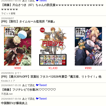
🐦Tweet
あとで読む
2026/08/07 00:50
【画像】片山さつき（67）ちゃんの防災服ｗｗｗｗｗｗｗｗｗｗｗｗｗｗｗｗｗ
ｗｗｗｗｗｗ
ラビット速報
2026/08/07
[PR] 【割引】タイムセール監視所『米飯』
Amazon
¥990
¥1,430
¥990
2026/08/31 まで！
[PR] 【最大30%OFF】双葉社 フタスペ!2026年夏②『魔王様、リトライ！』他
Kindleストア
🐦Tweet
あとで読む
2026/08/07 05:35
【画像】フジテレビで水着JK♡♡♡♡♡♡
不思議.net
🐦Tweet
あとで読む
2026/08/07 00:58
中国製EVが爆発炎上