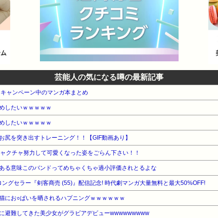
芸能人の気になる噂の最新記事
・キャンペーン中のマンガ本まとめ
めしたいｗｗｗｗｗ
めしたいｗｗｗｗｗ
お尻を突き出すトレーニング！！【GIF動画あり】
チャクチャ努力して可愛くなった姿をごらん下さい！！
ある意味このバンドってめちゃくちゃ過小評価されとるよな
ロングセラー『剣客商売 (55)』配信記念! 時代劇マンガ大量無料と最大50%OFF!
猫にお○ぱいを晒されるハプニングｗｗｗｗｗｗ
に避難してきた美少女がグラビアデビューwwwwwwwww