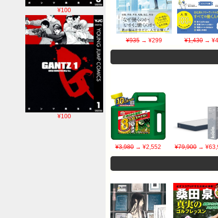
¥100
¥935
→ ¥299
¥1,430
→ ¥4
¥100
¥3,980
→ ¥2,552
¥79,900
→ ¥63,