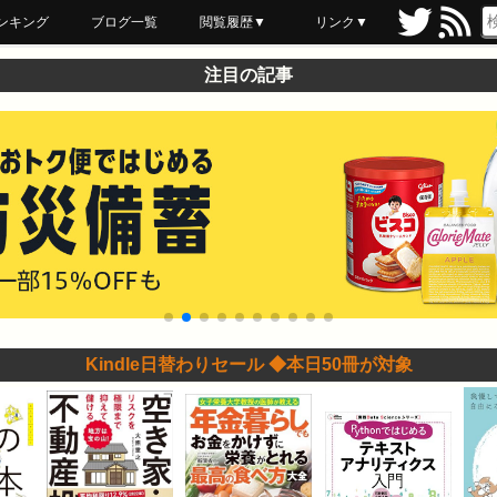
ンキング
ブログ一覧
閲覧履歴▼
リンク▼
ブックマーク
最近読んだ
あとで読む
ネットスーパー
飲食店舗用品
セール情報
注目の記事
Kindle日替わりセール ◆本日50冊が対象