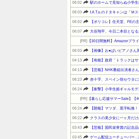
06:02
駅のホームで見知らぬ小学生
06:03
t.A.T.u.のドタキャンは
06:02
【ポリコレ】任天堂、FEの主
06:07
大谷翔平、今日二本目となる
[PR]
【30日間無料】Amazonプ
06:03
【画像】お●ぱいピアノさん尻
04:13
【有能】政府「トラックはサ
04:13
【悲報】NHK番組出演者さ
06:23
赤十字、スペイン領セウタに
06:24
[PR]
06:24
【朗報】マツダ、黒字転換！！
06:22
クラスの美少女に一ヶ月だけ
03:43
【悲報】国民栄誉賞の記念品
03:45
ゲーム配信ユーチューバー…