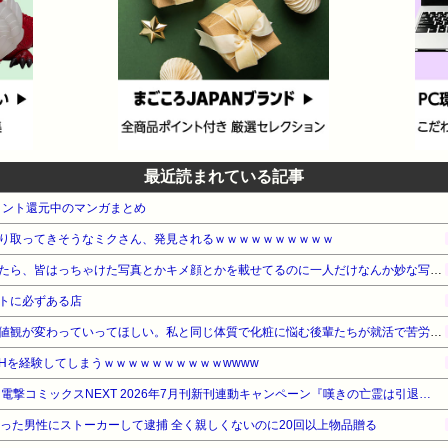
最近読まれている記事
イント還元中のマンガまとめ
り取ってきそうなミクさん、発見されるｗｗｗｗｗｗｗｗｗｗ
出会い系アプリをいじっていたら、皆はっちゃけた写真とかキメ顔とかを載せてるのに一人だけなんか妙な写真の男性を発見。よくよくその写真を見てみると…!!
トに必ずある店
ノーメイクが非常識という価値観が変わっていってほしい。私と同じ体質で化粧に悩む後輩たちが就活で苦労しないような社会になればいいのに
Hを経験してしまうｗｗｗｗｗｗｗｗｗｗwwww
【最大88%OFF】KADOKAWA 電撃コミックスNEXT 2026年7月刊新刊連動キャンペーン『嘆きの亡霊は引退したい』他
だった男性にストーカーして逮捕 全く親しくないのに20回以上物品贈る