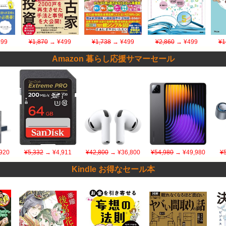
99
¥1,870
→ ¥499
¥1,738
→ ¥499
¥2,860
→ ¥499
¥1
Amazon 暮らし応援サマーセール
920
¥5,332
→ ¥4,911
¥42,800
→ ¥36,800
¥54,980
→ ¥49,980
¥
Kindle お得なセール本