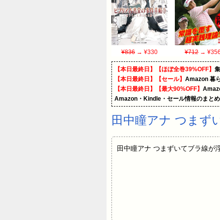
¥836
→ ¥330
¥712
→ ¥35
【本日最終日】【ほぼ全巻39%OFF】
【本日最終日】【セール】
Amazon 
【本日最終日】【最大90%OFF】
Ama
Amazon・Kindle・セール情報のまと
田中瞳アナ つまず
田中瞳アナ つまずいてブラ線が浮