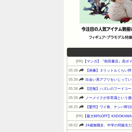
[PR]
【マンガ】『秋田書店』高ポ
05:39
【画像】３リットルくらい搾
05:39
05:39
【悲報】ハズレのフードコー
05:39
06:25
【驚愕】ワイ将、ナンパ即日
[PR]
06:02
24歳無職女、中学の同級生