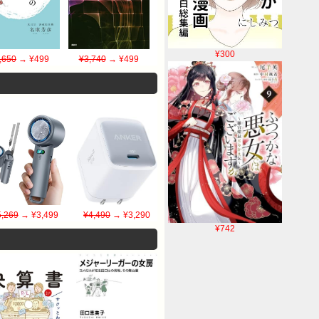
¥300
,650
→ ¥499
¥3,740
→ ¥499
5,269
→ ¥3,499
¥4,490
→ ¥3,290
¥742