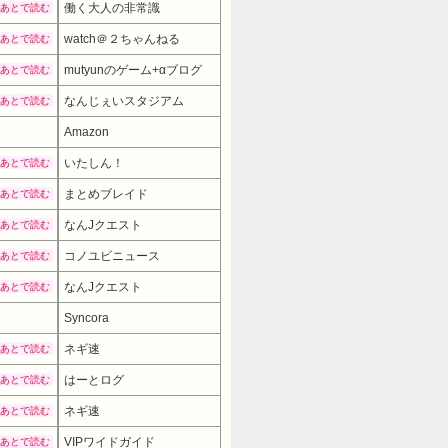
働く大人の非常識
あとで読む
watch＠２ちゃんねる
あとで読む
mutyunのゲーム+αブログ
あとで読む
なんじぇいスタジアム
あとで読む
Amazon
いたしん！
あとで読む
まとめブレイド
あとで読む
なんJクエスト
あとで読む
コノユビニュース
あとで読む
なんJクエスト
あとで読む
Syncora
ネギ速
あとで読む
はーとログ
あとで読む
ネギ速
あとで読む
VIPワイドガイド
あとで読む