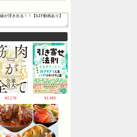
¥2,178
¥1,485