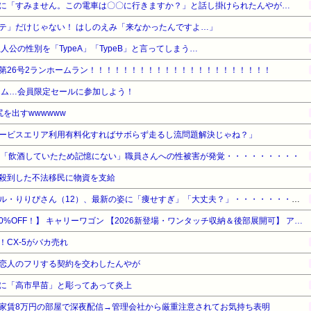
に「すみません。この電車は〇〇に行きますか？」と話し掛けられたんやが…
「Ｍステ」だけじゃない！ はしのえみ「来なかったんですよ…」
人公の性別を「TypeA」「TypeB」と言ってしまう…
第26号2ランホームラン！！！！！！！！！！！！！！！！！！！！！！
ライム…会員限定セールに参加しよう！
を出すwwwwww
ービスエリア利用有料化すればサボらず走るし流問題解決じゃね？」
ん「飲酒していたため記憶にない」職員さんへの性被害が発覚・・・・・・・・・
殺到した不法移民に物資を支給
【衝撃】小学生姫ギャルモデル・りりぴさん（12）、最新の姿に「痩せすぎ」「大丈夫？」・・・・・・・・・
【暮らし応援サマーSale】【40%OFF！】 キャリーワゴン 【2026新登場・ワンタッチ収納＆後部展開可】 アウトドアワゴン 大容量 300L 耐荷重250kg 自立収納 子供乗せれる キャリーカート 折り畳み 軽量 長物対応 ブレーキ付き 大きいタイヤ スチール制 丈夫 キャンプ カート 台車 荷物カート キャリー 持ち運び便利 コンパクト 荷物運び 買い物 釣り イベント 引っ越し ゴミ出し
CX-5がバカ売れ
恋人のフリする契約を交わしたんやが
に「高市早苗」と彫ってあって炎上
家賃8万円の部屋で深夜配信→管理会社から厳重注意されてお気持ち表明