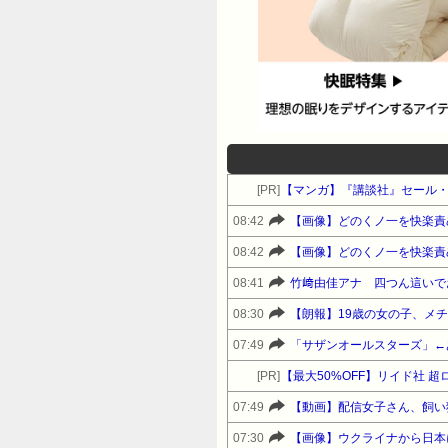
[PR]
【マンガ】『講談社』セール
08:42
【画像】どのくノ一を快楽責
08:42
【画像】どのくノ一を快楽責
08:41
竹﨑由佳アナ 四つん這いで
08:30
【朗報】19歳の女の子、メ
07:49
「サザンオールスターズ」←
[PR]
【最大50%OFF】リイド社 超
07:49
【動画】配信女子さん、飼い
07:30
【画像】ウクライナから日本