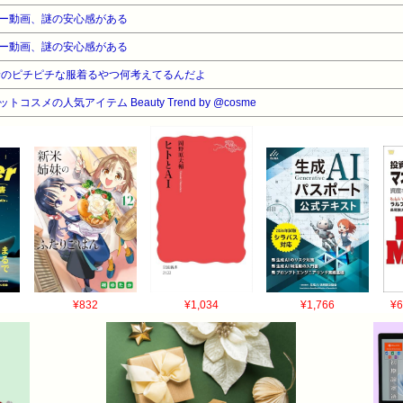
ー動画、謎の安心感がある
ー動画、謎の安心感がある
着のピチピチな服着るやつ何考えてるんだよ
コスメの人気アイテム Beauty Trend by @cosme
¥832
¥1,034
¥1,766
¥6