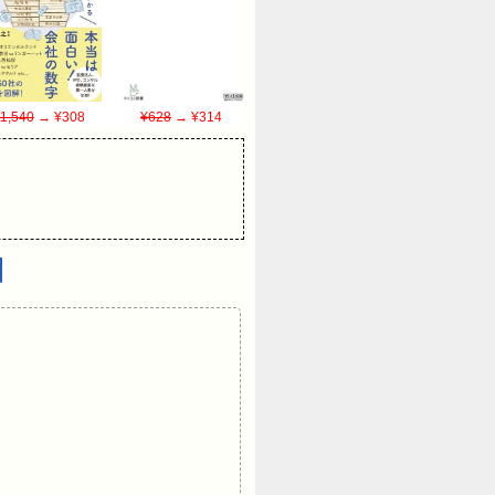
1,540
→ ¥308
¥628
→ ¥314
】