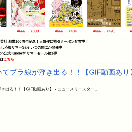
6
¥660
→ ¥330
¥968
→ ¥484
¥990
→ ¥491
¥
集英社 創業100周年記念！人気作に割引クーポン配布中！
暮らし応援サマーSale いつの間にか開催中！
zon公式 Kindle本 サマーセール第1弾
めは
こちら
いてブラ線が浮き出る！！【GIF動画あり
き出る！！【GIF動画あり】 - ニュースリースター…