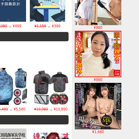
,080
→ ¥499
¥1,158
→ ¥399
¥980
¥980
,499
→ ¥5,580
¥19,980
→ ¥10,890
¥1,480