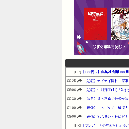
[PR]
00:25
08/06
【悲報】中川翔子(41)「X
00:30
【決意】嫁の不倫で離婚を決
01:00
【画像】このボケて、破壊力
08/06
【画像】乳も無いくせにビキ
[PR]
【マンガ】『少年画報社』高