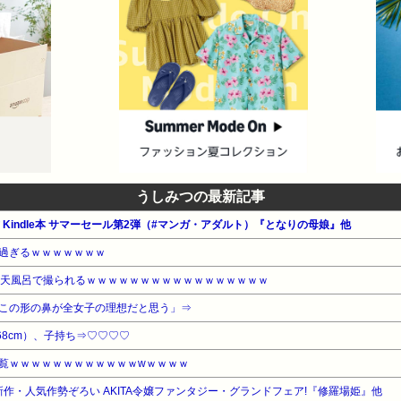
うしみつの最新記事
公式 Kindle本 サマーセール第2弾（#マンガ・アダルト）『となりの母娘』他
過ぎるｗｗｗｗｗｗｗ
露天風呂で撮られるｗｗｗｗｗｗｗｗｗｗｗｗｗｗｗｗｗ
この形の鼻が全女子の理想だと思う」⇒
68cm）、子持ち⇒♡♡♡♡
覧ｗｗｗｗｗｗｗｗｗｗｗｗwｗｗｗｗ
最新作・人気作勢ぞろい AKITA令嬢ファンタジー・グランドフェア!『修羅場姫』他