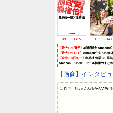
¥990
→ ¥495
¥627
→ ¥43
【最大50%還元】
3日間限定 Amaz
【最大65%OFF】
Amazon公式 Kind
【全巻100円均一】
集英社 創業100周
Amazon・Kindle・セール情報のまと
【画像】インタビュ
1: 以下、5ちゃんねるからVIPがお送り