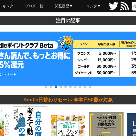
ンキング
ブログ一覧
閲覧履歴▼
リンク▼
ブックマーク
最近読んだ
あとで読む
ネットスーパー
飲食店舗用品
セール情報
注目の記事
Kindle日替わりセール ◆本日50冊が対象