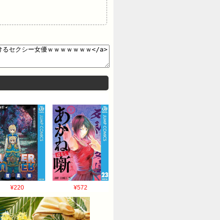
¥220
¥572