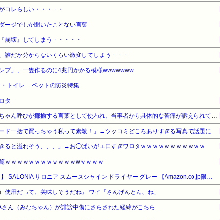
がコレらしい・・・・・
ダージでしか聞いたことない言葉
『崩壊』してしまう・・・・・
、誰だか分からないくらい激変してしまう・・・
ンプ」、一隻作るのに4兆円かかる模様wwwwwww
・トイレ… ペットの防災特集
ロタ
近畿大学准教授、苦言「みいちゃん呼びが揶揄する言葉として使われ、当事者から具体的な苦痛が訴えられている。文化芸術は人を傷つけてもよい。ただし、傷つけ方がある」
ード一括で買っちゃう私って素敵！」→ツッコミどころありすぎる写真で話題に
着きると溢れそう、、、」→お◯ぱいがエ口すぎワロタｗｗｗｗｗｗｗｗｗｗｗ
覧ｗｗｗｗｗｗｗｗｗｗｗｗwｗｗｗｗ
【タイムセール】【20%OFF！】 SALONIA サロニア スムースシャイン ドライヤー グレー 【Amazon.co.jp限定】
）使用だって、美味しそうだね」 ワイ「さんげんとん、ね」
NAさん（みなちゃん）が誹謗中傷にさらされた経緯がこちら…