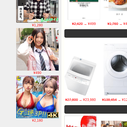
¥2,420
→ ¥499
¥1,760
→ ¥4
¥1,280
¥490
¥27,800
→ ¥23,980
¥138,454
→ ¥12
¥2,180