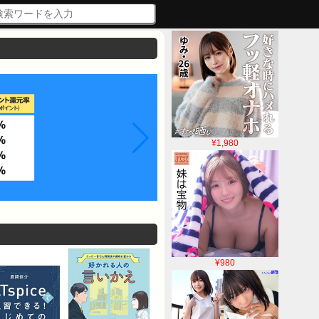
¥1,980
¥980