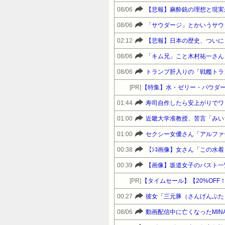
08/06
【悲報】麻酔銃の理想と現実
08/06
「サウダージ」とかいうサウ
02:12
【悲報】日本の歴史、ついに
08/06
「キム兄」こと木村祐一さん
08/06
トランプ肝入りの「戦艦トラ
[PR]
【特集】水・ゼリー・パウダー
01:44
寿司自作したら安上がりでワ
01:00
01:00
セクシー女優さん「アルファ
00:38
【ｼｺ画像】女さん「この水
00:39
【画像】坂道女子のバスト一
[PR]
00:27
彼女「三元豚（さんげんぶた
08/06
動画配信中に亡くなったMI