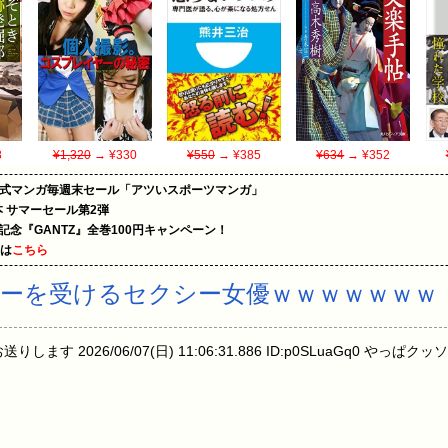
8
¥1,320
→ ¥330
¥550
→ ¥385
¥634
→ ¥352
on公式マンガ毎週末セール「アツいスポーツマンガ」
le本 サマーセール第2弾
年記念『GANTZ』全巻100円キャンペーン！
めは
こちら
ーを受けるセクシー女優ｗｗｗｗｗｗｗ
します 2026/06/07(日) 11:06:31.886 ID:p0SLuaGq0 やっぱ