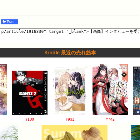
🐦Tweet
Kindle 最近の売れ筋本
¥100
¥931
¥742