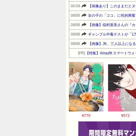
00:09
【画像あり】このままだとヌ
08/06
女の子の「ココ」に性的興奮
08/06
【画像】稲村亜美さんの『カ
08/06
ギャンブル中毒テストが「1
08/06
【画像】JK、三人以上にな
[PR]
【特集】Amazfit スマート
¥770
¥572