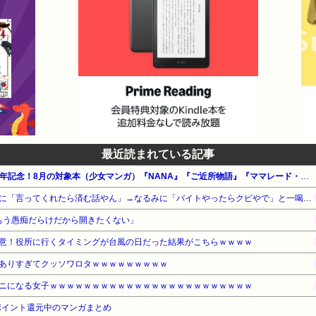
最近読まれている記事
【100円～】集英社 創業100周年記念！8月の対象本（少女マンガ）『NANA』『ご近所物語』『ママレード・ボーイ』他
【悲報】ナイナイ岡村、家事に「言ってくれたら済む話やん」→なるみに「バイトやったらクビやで」と一喝され黙り込む
はもう愚痴だらけだから開きたくない」
意！役所に行くタイミングが台風の日だった結果がこちらｗｗｗｗ
ありすぎてクッソワロタｗｗｗｗｗｗｗｗｗ
ニになる女子ｗｗｗｗｗｗｗｗｗｗｗｗｗｗｗｗｗｗｗｗｗｗｗｗ
ポイント還元中のマンガまとめ