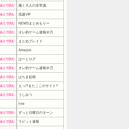
働く大人の非常識
あとで読む
流速VIP
あとで読む
NEWSまとめもりー
あとで読む
オレ的ゲーム速報＠刃
あとで読む
まとめブレイド
あとで読む
Amazon
はーとログ
あとで読む
オレ的ゲーム速報＠刃
あとで読む
はちま起稿
あとで読む
えっ!?またここのサイト?
あとで読む
うしみつ
あとで読む
13200円
→ 10500円 （04:30時点）
I-ne
ずっと日曜日のターン
あとで読む
ラビット速報
あとで読む