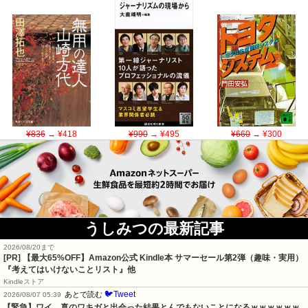
¥836
→ ¥418
¥990
→ ¥495
¥660
→ ¥300
うしみつの最新記事
2026/08/20まで
[PR]
【最大65%OFF】Amazon公式 Kindle本 サマーセール第2弾（趣味・実用）
『考えてはいけないことリスト』他
Kindleストア
🐦Tweet
あとで読む
2026/08/07 05:39
【緊急】ワイ、真のワキガと出会った結果とんでもないことになるｗｗｗｗｗｗ