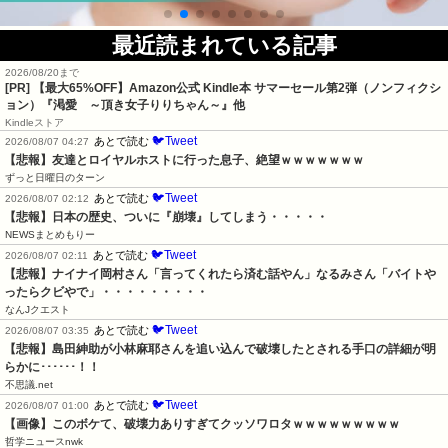
最近読まれている記事
2026/08/20まで
[PR]
【最大65%OFF】Amazon公式 Kindle本 サマーセール第2弾（ノンフィクシ
ョン）『渇愛 ～頂き女子りりちゃん～』他
Kindleストア
🐦Tweet
あとで読む
2026/08/07 04:27
【悲報】友達とロイヤルホストに行った息子、絶望ｗｗｗｗｗｗｗ
ずっと日曜日のターン
🐦Tweet
あとで読む
2026/08/07 02:12
【悲報】日本の歴史、ついに『崩壊』してしまう・・・・・
NEWSまとめもりー
🐦Tweet
あとで読む
2026/08/07 02:11
【悲報】ナイナイ岡村さん「言ってくれたら済む話やん」なるみさん「バイトや
ったらクビやで」・・・・・・・・・
なんJクエスト
🐦Tweet
あとで読む
2026/08/07 03:35
【悲報】島田紳助が小林麻耶さんを追い込んで破壊したとされる手口の詳細が明
らかに･･････！！
不思議.net
🐦Tweet
あとで読む
2026/08/07 01:00
【画像】このボケて、破壊力ありすぎてクッソワロタｗｗｗｗｗｗｗｗｗ
哲学ニュースnwk