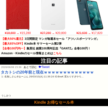
¥18,800
→ ¥15,280
¥27,280
→ ¥20,800
¥21,636
→ ¥17,820
【最大50%還元】
3日間限定 マンガ毎週末セール「アツいスポーツマンガ」
【最大65%OFF】
Kindle本 サマーセール第2弾
【全巻100円均一】
集英社 創業100周年記念『GANTZ』全巻100円！
Amazon・Kindleのセール情報まとめは
こちら
注目の記事
🐦Tweet
あとで読む
2026/06/08 15:39
タカトシの20年前と現在ｗｗｗｗｗｗｗｗｗｗｗｗｗ
1: 名無しさん＠おーぷん 26/03/10(火) 11:36:24 ID:BrwK 変わりすぎやろ…
うしみつ
Kindle お得なセール本