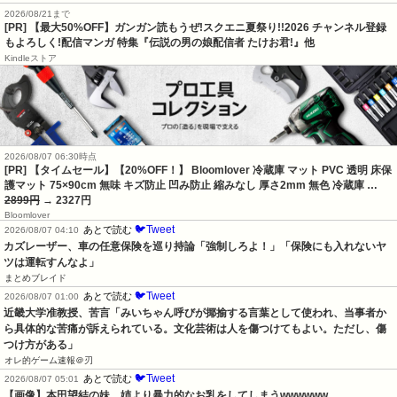
2026/08/21まで
[PR] 【最大50%OFF】ガンガン読もうぜ!スクエニ夏祭り!!2026 チャンネル登録
もよろしく!配信マンガ 特集『伝説の男の娘配信者 たけお君!』他
Kindleストア
2026/08/07 06:30時点
[PR] 【タイムセール】【20%OFF！】 Bloomlover 冷蔵庫 マット PVC 透明 床保
護マット 75×90cm 無味 キズ防止 凹み防止 縮みなし 厚さ2mm 無色 冷蔵庫 …
2899円
→ 2327円
Bloomlover
🐦Tweet
あとで読む
2026/08/07 04:10
カズレーザー、車の任意保険を巡り持論「強制しろよ！」「保険にも入れないヤ
ツは運転すんなよ」
まとめブレイド
🐦Tweet
あとで読む
2026/08/07 01:00
近畿大学准教授、苦言「みいちゃん呼びが揶揄する言葉として使われ、当事者か
ら具体的な苦痛が訴えられている。文化芸術は人を傷つけてもよい。ただし、傷
つけ方がある」
オレ的ゲーム速報＠刃
🐦Tweet
あとで読む
2026/08/07 05:01
【画像】本田望結の妹、姉より暴力的なお乳をしてしまうwwwwww