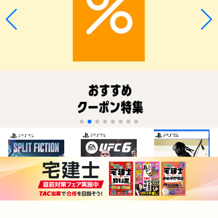
¥4,281
¥8,428
¥4,800