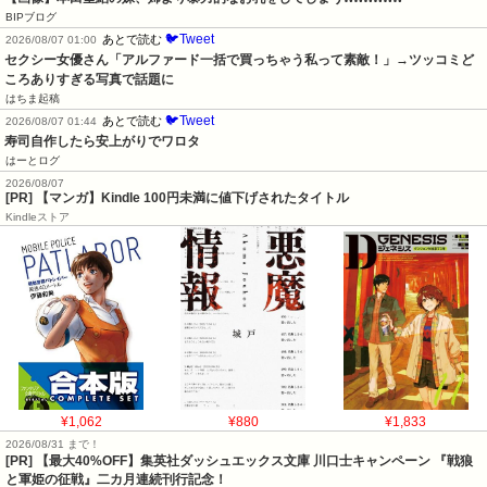
BIPブログ
🐦Tweet
あとで読む
2026/08/07 01:00
セクシー女優さん「アルファード一括で買っちゃう私って素敵！」→ツッコミど
ころありすぎる写真で話題に
はちま起稿
🐦Tweet
あとで読む
2026/08/07 01:44
寿司自作したら安上がりでワロタ
はーとログ
2026/08/07
[PR] 【マンガ】Kindle 100円未満に値下げされたタイトル
Kindleストア
¥1,062
¥880
¥1,833
2026/08/31 まで！
[PR]
【最大40%OFF】集英社ダッシュエックス文庫 川口士キャンペーン 『戦狼
と軍姫の征戦』二カ月連続刊行記念！