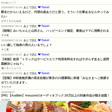
Kindleストア
🐦Tweet
あとで読む
2026/08/07 01:00
匿名だからいえるけど、代理出産ありだと思う。そういう仕事あるならやってみ
たい
かぞくちゃんねる
🐦Tweet
あとで読む
2026/08/07 05:15
【朗報】みいちゃんと山田さん、ハッピーエンド確定、最後はママに埋葬される
ネギ速
🐦Tweet
あとで読む
2026/08/07 01:00
いい歳して独身の男の人いるでしょ？
キニ速
🐦Tweet
あとで読む
2026/08/07 00:57
【有能】政府「トラックはサービスエリア利用有料化すればサボらず走るし流問
題解決じゃね？」
働くモノニュース
🐦Tweet
あとで読む
2026/08/07 00:55
【悲報】W杯後無所属の長友佑都が東京のJ1開幕戦に来場「みなさまへご挨拶さ
せていただきます」
サカラボ
2026/08/07
[PR] 【Audible】Amazonのオーディオブック 20万以上の対象作品が聴き放題！
Audible