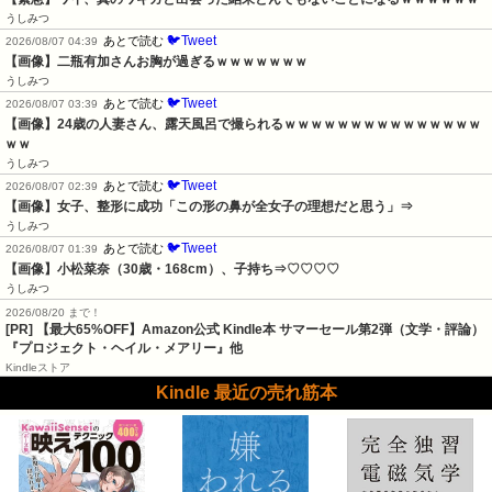
うしみつ
🐦Tweet
あとで読む
2026/08/07 04:39
【画像】二瓶有加さんお胸が過ぎるｗｗｗｗｗｗｗ
うしみつ
🐦Tweet
あとで読む
2026/08/07 03:39
【画像】24歳の人妻さん、露天風呂で撮られるｗｗｗｗｗｗｗｗｗｗｗｗｗｗｗ
ｗｗ
うしみつ
🐦Tweet
あとで読む
2026/08/07 02:39
【画像】女子、整形に成功「この形の鼻が全女子の理想だと思う」⇒
うしみつ
🐦Tweet
あとで読む
2026/08/07 01:39
【画像】小松菜奈（30歳・168cm）、子持ち⇒♡♡♡♡
うしみつ
2026/08/20 まで！
[PR]
【最大65%OFF】Amazon公式 Kindle本 サマーセール第2弾（文学・評論）
『プロジェクト・ヘイル・メアリー』他
Kindleストア
Kindle 最近の売れ筋本