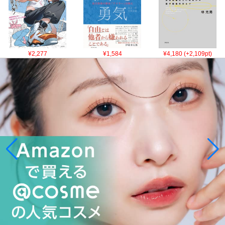
¥2,277
¥1,584
¥4,180 (+2,109pt)