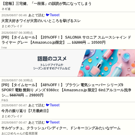
【悲報】三宅健、「一段落」の誤読が気になってしまう
ネギ速
🐦Tweet
あとで読む
2026/08/07 00:46
大宮大好きワイが大宮のいいところを挙げるスレ
まとめブレイド
2026/08/07 06:30時点
[PR] 【タイムセール】【20%OFF！】 SALONIA サロニア スムースシャイン ド
ライヤー グレー 【Amazon.co.jp限定】 …
13200円
→ 10500円
I-ne
2026/08/07 06:30時点
[PR] 【タイムセール】【48%OFF！】 ブラウン 電気シェーバー シリーズ9
SPORT 電動 髭剃り メンズ 9360cc 【Amazon.co.jp 限定】6in1アルコール洗浄
シ…
56870円
→ 29800円
P&G
🐦Tweet
あとで読む
2026/08/07 00:47
今月の振り返り【7月最終日】
まとめブレイド
🐦Tweet
あとで読む
2026/08/07 00:47
サルゲッチュ、クラッシュバンディクー、ドンキーコングみたいなゲーム
おにひめちゃんの監視部屋