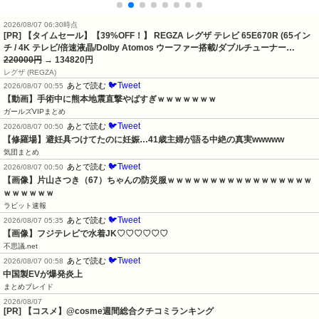
2026/08/07 06:30時点
[PR] 【タイムセール】【39%OFF！】 REGZA レグザ テレビ 65E670R (65イン
チ / 4K テレビ/倍速液晶/Dolby Atomos ウーファー搭載/ダブルチューナー…
220000円
→ 134820円
レグザ (REGZA)
🐦Tweet
あとで読む
2026/08/07 00:55
【動画】手術中に熊本地震直撃やばすぎｗｗｗｗｗｗｗ
ガールズVIPまとめ
🐦Tweet
あとで読む
2026/08/07 00:50
【修羅場】避妊具つけてたのに妊娠…41歳主婦が語る中絶の真実wwwww
気団まとめ
🐦Tweet
あとで読む
2026/08/07 00:50
【画像】片山さつき（67）ちゃんの防災服ｗｗｗｗｗｗｗｗｗｗｗｗｗｗｗｗｗ
ｗｗｗｗｗｗ
ラビット速報
🐦Tweet
あとで読む
2026/08/07 05:35
【画像】フジテレビで水着JK♡♡♡♡♡♡
不思議.net
🐦Tweet
あとで読む
2026/08/07 00:58
中国製EVが爆発炎上
まとめブレイド
2026/08/07
[PR] 【コスメ】@cosme週間総合クチコミランキング