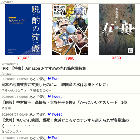
Amazon
¥1,463
¥990
¥639
2026/08/07
[PR] 【特集】Amazon おすすめの売れ筋家電特集
Amazon
🐦Tweet
あとで読む
2026/08/07 00:59
日本の地震被害に支援したのに…「韓国産の水は水洗トイレに」
２ちゃんねるニュース超速まとめ＋
🐦Tweet
あとで読む
2026/08/07 00:56
【朗報】中村敬斗、高橋藍・大谷翔平を抑え「かっこいいアスリート」1位
ネギ速
🐦Tweet
あとで読む
2026/08/07 00:49
【悲報】ちいかわ映画、爆死！鬼滅どころかコナンすら超えられず客足遠の
く・・・・・・・・・
なんJクエスト
🐦Tweet
あとで読む
2026/08/07 00:49