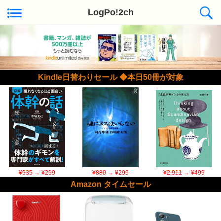
LogPo!2ch
Kindle日替わりセール ◆本日50冊が対象
¥935
→ ¥299
¥880
→ ¥299
¥2,911
→ ¥499
Amazon タイムセール