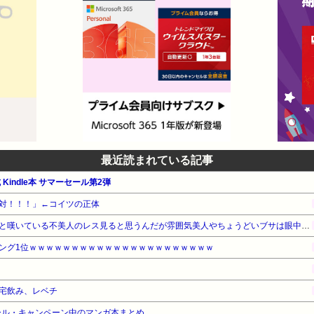
最近読まれている記事
 Kindle本 サマーセール第2弾
対！！！」←コイツの正体
美人が相手の時と扱いが違うと嘆いている不美人のレス見ると思うんだが雰囲気美人やちょうどいブサは眼中にないの？
ング1位ｗｗｗｗｗｗｗｗｗｗｗｗｗｗｗｗｗｗｗｗｗｗ
宅飲み、レベチ
ール・キャンペーン中のマンガ本まとめ