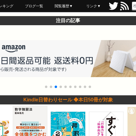
ンキング
ブログ一覧
閲覧履歴▼
リンク▼
ブックマーク
最近読んだ
あとで読む
ネットスーパー
飲食店舗用品
セール情報
注目の記事
Kindle日替わりセール ◆本日50冊が対象