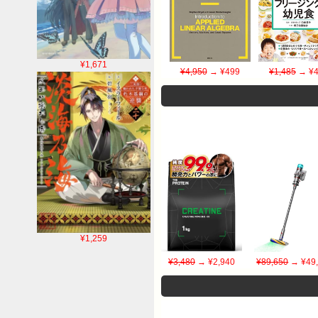
¥1,671
¥4,950
→ ¥499
¥1,485
→ ¥4
¥1,259
¥3,480
→ ¥2,940
¥89,650
→ ¥49