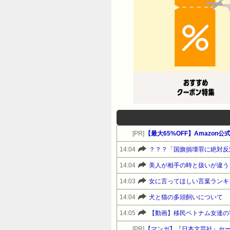
[PR]
【最大65%OFF】Amazon公式
14:04
？？？「国旗損壊罪に絶対反
14:04
14:03
女に言ってほしい言葉ランキ
14:04
犬と猫の多頭飼いについて
14:05
【動画】移民ベトナム女達の
[PR]
【マンガ】『日本文芸社』セ