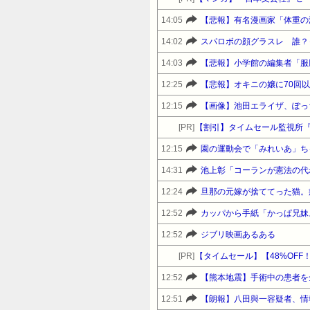
14:05
【悲報】有名漫画家「体重の
14:02
スパロボの顔グラスレ 誰？
14:03
【悲報】小学館の編集者「服
12:25
【悲報】オキニの嬢に70回
12:15
【画像】池田エライザ、ぽっ
[PR]
【割引】タイムセール監視所
12:15
14:31
池上彰「コーランが憲法の代
12:24
12:52
カッパから手紙「かっぱ兄妹
12:52
ジブリ映画あるある
[PR]
12:52
【熊本地震】手術中の患者を
12:51
【朗報】八田與一容疑者、情