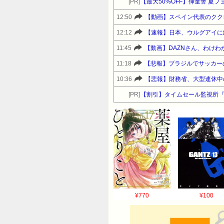
[PR]
【最大50%OFF】伸童舎 夏
12:50
【動画】スペイン代表のクク
12:12
【速報】日本、ウルグアイに
11:45
【動画】DAZNさん、わけ
11:18
【悲報】ブラジルでサッカー
10:36
【悲報】財務省、大型連休中
[PR]
【割引】タイムセール監視所
¥770
¥100