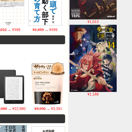
¥1,013
,012
→ ¥399
¥1,459
→ ¥499
¥1,188
,980
→ ¥22,980
¥3,990
→ ¥3,391