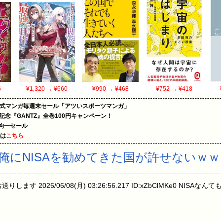
6
¥1,320
→ ¥660
¥990
→ ¥468
¥752
→ ¥418
on公式マンガ毎週末セール「アツいスポーツマンガ」
年記念『GANTZ』全巻100円キャンペーン！
円均一セール
めは
こちら
俺にNISAを勧めてきた国が許せないｗ
します 2026/06/08(月) 03:26:56.217 ID:xZbClMKe0 N