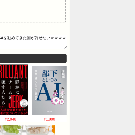
¥2,048
¥1,800