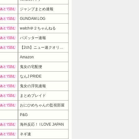
ジャンプまとめ速報
あとで読む
GUNDAM.LOG
あとで読む
watch＠２ちゃんねる
あとで読む
バズッター速報
あとで読む
【2ch】ニュー速クオリティ
あとで読む
Amazon
鬼女の宅配便
あとで読む
なんJ PRIDE
あとで読む
鬼女の浮気速報
あとで読む
まとめブレイド
あとで読む
おにひめちゃんの監視部屋
あとで読む
P&G
5687
海外反応！ I LOVE JAPAN
あとで読む
ネギ速
あとで読む