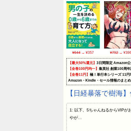
¥644
→ ¥357
¥792
→ ¥39
【最大50%還元】
3日間限定 Amaz
【全巻100円均一】
集英社 創業100周
【全巻11円】
極！単行本シリーズ 11
Amazon・Kindle・セール情報のまと
【日経暴落で樹海】
1: 以下、5ちゃんねるからVIPがお送り
やが…