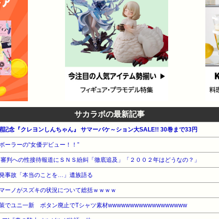
サカラボの最新記事
記念『クレヨンしんちゃん』 サマーバケ～ション大SALE!! 30巻まで33円
ボーラーの“女優デビュー！！”
 審判への性接待報道にＳＮＳ紛糾「徹底追及」「２００２年はどうなの？」
発事故「本当のことを…」遺族語る
マーノがスズキの状況について総括ｗｗｗｗ
でユニ一新 ボタン廃止でTシャツ素材wwwwwwwwwwwwwwwwww