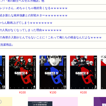
フェア!『青の騎士ベルゼルガ物語』他
レジャさん…めちゃくちゃ格好良くなるｗｗｗｗｗｗ
続き新たな南米強豪との対戦キターｗｗｗｗｗｗｗｗ
わからん動画上げてしまうｗｗｗｗｗｗｗｗ
の人気がなくなってしまった理由ｗｗｗｗｗｗｗ
の為替介入額がとんでもないことに！これって俺たちの税金なんだよなｗｗｗｗ
『洗濯用品』
¥100
¥100
¥100