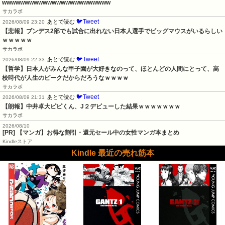
wwwwwwwwwwwwwwwwwwwwwwww
サカラボ
🐦Tweet
あとで読む
2026/08/09 23:20
【悲報】ブンデス2部でも試合に出れない日本人選手でビッグマウスがいるらしい
ｗｗｗｗｗ
サカラボ
🐦Tweet
あとで読む
2026/08/09 22:33
【哲学】日本人がみんな甲子園が大好きなのって、ほとんどの人間にとって、高
校時代が人生のピークだからだろうなｗｗｗｗ
サカラボ
🐦Tweet
あとで読む
2026/08/09 21:31
【朗報】中井卓大ピピくん、J２デビューした結果ｗｗｗｗｗｗｗ
サカラボ
2026/08/10
[PR] 【マンガ】お得な割引・還元セール中の女性マンガ本まとめ
Kindleストア
Kindle 最近の売れ筋本