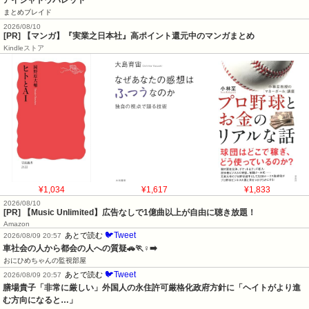
まとめブレイド
2026/08/10
[PR] 【マンガ】『実業之日本社』高ポイント還元中のマンガまとめ
Kindleストア
¥1,034
¥1,617
¥1,833
2026/08/10
[PR] 【Music Unlimited】広告なしで1億曲以上が自由に聴き放題！
Amazon
🐦Tweet
あとで読む
2026/08/09 20:57
車社会の人から都会の人への質疑🚗🏃♀️➡️
おにひめちゃんの監視部屋
🐦Tweet
あとで読む
2026/08/09 20:57
膳場貴子「非常に厳しい」外国人の永住許可厳格化政府方針に「ヘイトがより進
む方向になると…」