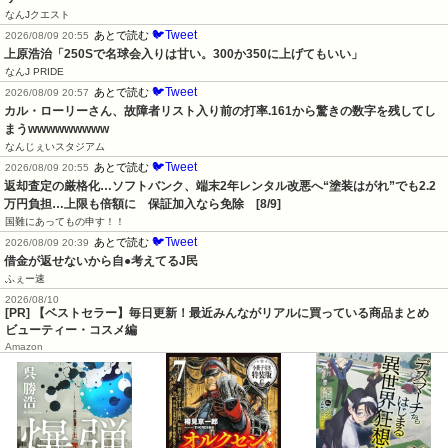
なんJクエスト
🐦Tweet
あとで読む
2026/08/09 20:55
上原浩治「250Sで名球会入りは甘い。300か350に上げてもいい」
なんJ PRIDE
🐦Tweet
あとで読む
2026/08/09 20:57
カル・ローリーさん、故障者リスト入り前の打率.161から驚きの数字を残してし
まうwwwwwwwww
なんじぇいスタジアム
🐦Tweet
あとで読む
2026/08/09 20:55
返却査定の厳格化…ソフトバンク、端末2年レンタル改悪へ“塗装はがれ”でも2.2
万円負担…上限も倍額に　保証加入なら免除　[8/9]
国難にあってもの申す！！
🐦Tweet
あとで読む
2026/08/09 20:39
借金が返せないから自●考えてるJ民
ふぇー速
2026/08/10
[PR] 【ベストセラー】毎日更新！最近みんながリアルに買っている商品まとめ
ビューティー・コスメ編
Amazon