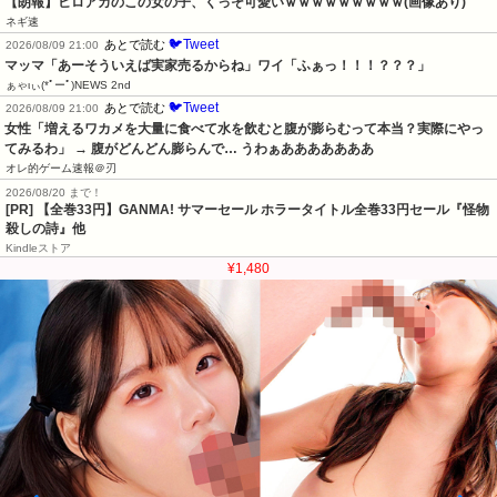
【朗報】ヒロアカのこの女の子、くっそ可愛いｗｗｗｗｗｗｗｗｗ(画像あり)
ネギ速
🐦Tweet
あとで読む
2026/08/09 21:00
マッマ「あーそういえば実家売るからね」ワイ「ふぁっ！！！？？？」
ぁゃιぃ(*ﾟーﾟ)NEWS 2nd
🐦Tweet
あとで読む
2026/08/09 21:00
女性「増えるワカメを大量に食べて水を飲むと腹が膨らむって本当？実際にやっ
てみるわ」 → 腹がどんどん膨らんで… うわぁあああああああ
オレ的ゲーム速報＠刃
2026/08/20 まで！
[PR]
【全巻33円】GANMA! サマーセール ホラータイトル全巻33円セール『怪物
殺しの詩』他
Kindleストア
¥1,480