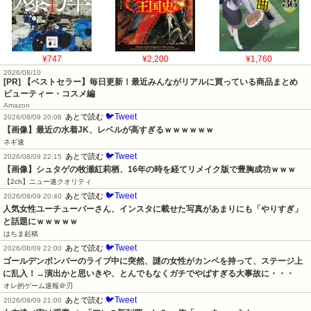
¥747
¥2,200
¥1,760
2026/08/10
[PR] 【ベストセラー】毎日更新！最近みんながリアルに買っている商品まとめ
ビューティー・コスメ編
Amazon
🐦Tweet
あとで読む
2026/08/09 20:06
【画像】最近の水着JK、レベルが高すぎるｗｗｗｗｗｗ
ネギ速
🐦Tweet
あとで読む
2026/08/09 22:15
【画像】シュタゲの牧瀬紅莉栖、16年の時を経てリメイク版で豊胸成功ｗｗｗ
【2ch】ニュー速クオリティ
🐦Tweet
あとで読む
2026/08/09 20:40
人気女性ユーチューバーさん、インスタに載せた写真があまりにも「やりすぎ」
と話題にｗｗｗｗｗ
はちま起稿
🐦Tweet
あとで読む
2026/08/09 22:00
ゴールデンボンバーのライブ中に突然、謎の女性がカンペを持って、ステージ上
に乱入！→演出かと思いきや、とんでもなくガチでやばすぎる大事故に・・・
オレ的ゲーム速報＠刃
🐦Tweet
あとで読む
2026/08/09 21:00