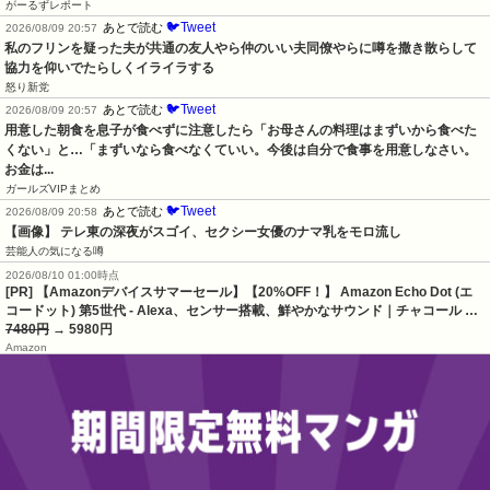
がーるずレポート
🐦Tweet
あとで読む
2026/08/09 20:57
私のフリンを疑った夫が共通の友人やら仲のいい夫同僚やらに噂を撒き散らして
協力を仰いでたらしくイライラする
怒り新党
🐦Tweet
あとで読む
2026/08/09 20:57
用意した朝食を息子が食べずに注意したら「お母さんの料理はまずいから食べた
くない」と…「まずいなら食べなくていい。今後は自分で食事を用意しなさい。
お金は...
ガールズVIPまとめ
🐦Tweet
あとで読む
2026/08/09 20:58
【画像】 テレ東の深夜がスゴイ、セクシー女優のナマ乳をモロ流し
芸能人の気になる噂
2026/08/10 01:00時点
[PR] 【Amazonデバイスサマーセール】【20%OFF！】 Amazon Echo Dot (エ
コードット) 第5世代 - Alexa、センサー搭載、鮮やかなサウンド｜チャコール …
7480円
→ 5980円
Amazon