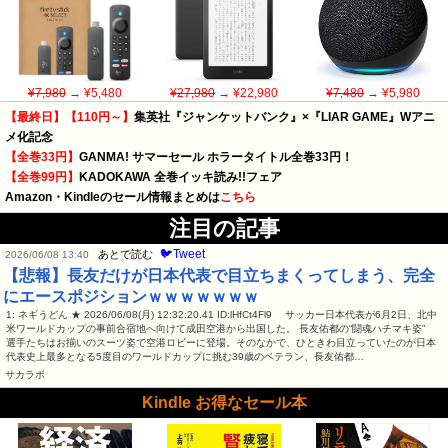
¥7,980
→ ¥5,480
¥27,980
→ ¥22,980
¥7,480
→ ¥5,980
【最終日】【110円～】
集英社『ジャンケットバンク』×『LIAR GAME』Wアニ
メ化記念
【全巻33円】
GANMA! サマーセール ホラータイトル全巻33円！
【全巻99円】
KADOKAWA 全巻イッキ読み!!フェア
Amazon・Kindleのセール情報まとめは
こちら
注目の記事
🐦Tweet
あとで読む
2026/06/08 13:40
【悲報】長友だけが日本代表で目立ちまくってしまう、完全
にエースポジションｗｗｗｗｗｗｗ
1: ネギうどん ★ 2026/06/08(月) 12:32:20.41 ID:lHfCt4Fl9 サッカー日本代表が6月2日、北中
米ワールドカップの事前合宿地へ向けて成田空港から出国した。 長友佑都の“闘魂ハチマキ姿”
選手たちはお揃いのスーツ姿で空港ロビーに登場。そのなかで、ひときわ目立っていたのが日本
代表史上最多となる5度目のワールドカップに挑む39歳のベテラン、長友佑都…
サカラボ
Kindle お得なセール本