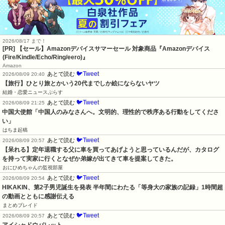
2026/08/17 まで！
[PR]
【セール】Amazonデバイスサマーセール 対象商品『Amazonデバイス
(Fire/Kindle/Echo/Ring/eero)』
Amazon
🐦Tweet
あとで読む
2026/08/09 20:40
【旅行】ひとり旅とかいう20代までしか絵にならないヤツ
結婚・恋愛ニュースぷらす
🐦Tweet
あとで読む
2026/08/09 21:25
中国大使館「中国人のみなさんへ。文明的、理性的で秩序ある行動をしてくださ
い」
はちま起稿
🐦Tweet
あとで読む
2026/08/09 20:57
【呆れる】定年退職する父に車を買ってあげようと思っているんだが、カタログ
を持って実家に行くとなぜか弟嫁が出てきて車を提案してきた。
おにひめちゃんの監視部屋
🐦Tweet
あとで読む
2026/08/09 20:54
HIKAKIN、第2子男児誕生を発表 半年間にわたる「等身大の家族の記録」1時間超
の動画とともに感謝伝える
まとめブレイド
🐦Tweet
あとで読む
2026/08/09 20:57
アイシャドウパレット