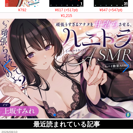
¥792
¥617 (+517pt)
¥647 (+547pt)
¥1,215
最近読まれている記事
2026/08/10