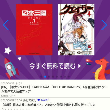
2026/08/17 まで！
[PR] 【最大50%OFF】KADOKAWA 「HOLE UP GAMERS」1巻 配信記念! ゲー
ム世界で大活躍フェア
Kindleストア
🐦Tweet
あとで読む
2026/08/09 20:58
【悲報】日本人艦これ絵師さん、AI絵だと誹謗中傷され筆を折ってしま
う・・・・・・・・・