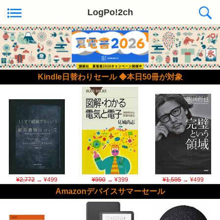
LogPo!2ch
Kindle日替わりセール ◆本日50冊が対象
¥2,772
→ ¥499
¥990
→ ¥399
¥1,595
→ ¥499
Amazonデバイスサマーセール