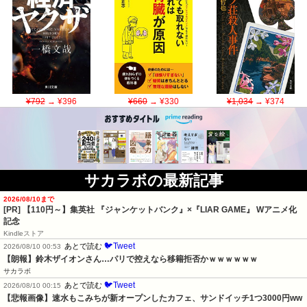
¥792
→ ¥396
¥660
→ ¥330
¥1,034
→ ¥374
サカラボの最新記事
2026/08/10まで
[PR]
【110円～】集英社 『ジャンケットバンク』×『LIAR GAME』 Wアニメ化
記念
Kindleストア
🐦Tweet
あとで読む
2026/08/10 00:53
【朗報】鈴木ザイオンさん…パリで控えなら移籍拒否かｗｗｗｗｗｗ
サカラボ
🐦Tweet
あとで読む
2026/08/10 00:15
【悲報画像】速水もこみちが新オープンしたカフェ、サンドイッチ1つ3000円ww