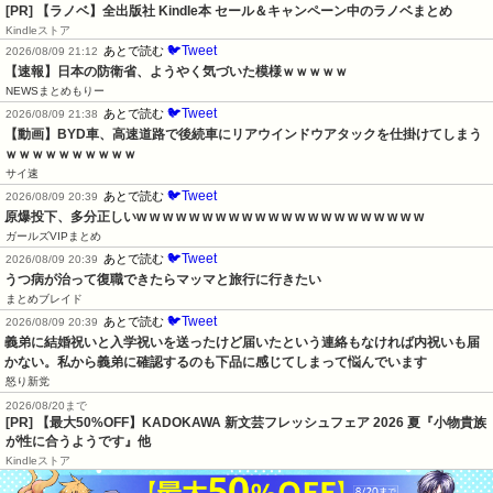
[PR] 【ラノベ】全出版社 Kindle本 セール＆キャンペーン中のラノベまとめ
Kindleストア
🐦Tweet
あとで読む
2026/08/09 21:12
【速報】日本の防衛省、ようやく気づいた模様ｗｗｗｗｗ
NEWSまとめもりー
🐦Tweet
あとで読む
2026/08/09 21:38
【動画】BYD車、高速道路で後続車にリアウインドウアタックを仕掛けてしまう
ｗｗｗｗｗｗｗｗｗｗ
サイ速
🐦Tweet
あとで読む
2026/08/09 20:39
原爆投下、多分正しいw w w w w w w w w w w w w w w w w w w w w w
ガールズVIPまとめ
🐦Tweet
あとで読む
2026/08/09 20:39
うつ病が治って復職できたらマッマと旅行に行きたい
まとめブレイド
🐦Tweet
あとで読む
2026/08/09 20:39
義弟に結婚祝いと入学祝いを送ったけど届いたという連絡もなければ内祝いも届
かない。私から義弟に確認するのも下品に感じてしまって悩んでいます
怒り新党
2026/08/20まで
[PR] 【最大50%OFF】KADOKAWA 新文芸フレッシュフェア 2026 夏『小物貴族
が性に合うようです』他
Kindleストア