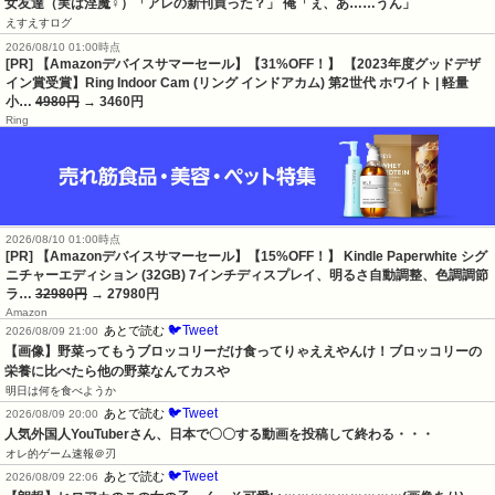
女友達（実は淫魔♀）「アレの新刊買った？」 俺「ぇ、あ……うん」
えすえすログ
2026/08/10 01:00時点
[PR] 【Amazonデバイスサマーセール】【31%OFF！】 【2023年度グッドデザ
イン賞受賞】Ring Indoor Cam (リング インドアカム) 第2世代 ホワイト | 軽量
小…
4980円
→ 3460円
Ring
2026/08/10 01:00時点
[PR] 【Amazonデバイスサマーセール】【15%OFF！】 Kindle Paperwhite シグ
ニチャーエディション (32GB) 7インチディスプレイ、明るさ自動調整、色調調節
ラ…
32980円
→ 27980円
Amazon
🐦Tweet
あとで読む
2026/08/09 21:00
【画像】野菜ってもうブロッコリーだけ食ってりゃええやんけ！ブロッコリーの
栄養に比べたら他の野菜なんてカスや
明日は何を食べようか
🐦Tweet
あとで読む
2026/08/09 20:00
人気外国人YouTuberさん、日本で〇〇する動画を投稿して終わる・・・
オレ的ゲーム速報＠刃
🐦Tweet
あとで読む
2026/08/09 22:06