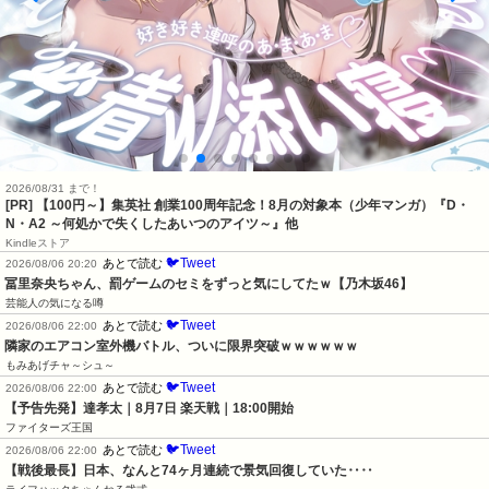
2026/08/31 まで！
[PR]
【100円～】集英社 創業100周年記念！8月の対象本（少年マンガ）『D・
N・A2 ～何処かで失くしたあいつのアイツ～』他
Kindleストア
🐦Tweet
あとで読む
2026/08/06 20:20
冨里奈央ちゃん、罰ゲームのセミをずっと気にしてたｗ【乃木坂46】
芸能人の気になる噂
🐦Tweet
あとで読む
2026/08/06 22:00
隣家のエアコン室外機バトル、ついに限界突破ｗｗｗｗｗｗ
もみあげチャ～シュ～
🐦Tweet
あとで読む
2026/08/06 22:00
【予告先発】達孝太｜8月7日 楽天戦｜18:00開始
ファイターズ王国
🐦Tweet
あとで読む
2026/08/06 22:00
【戦後最長】日本、なんと74ヶ月連続で景気回復していた‥‥