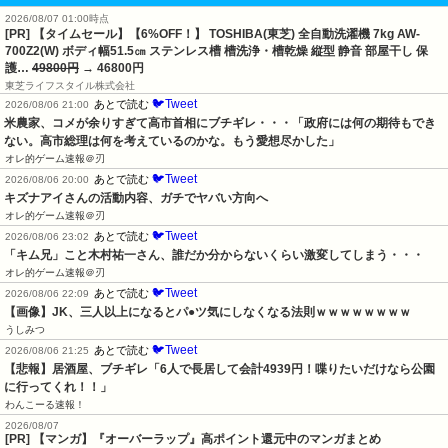
2026/08/07 01:00時点
[PR] 【タイムセール】【6%OFF！】 TOSHIBA(東芝) 全自動洗濯機 7kg AW-
700Z2(W) ボディ幅51.5㎝ ステンレス槽 槽洗浄・槽乾燥 縦型 静音 部屋干し 保
護…
49800円
→ 46800円
東芝ライフスタイル株式会社
🐦Tweet
あとで読む
2026/08/06 21:00
米農家、コメが余りすぎて高市首相にブチギレ・・・「政府には何の期待もでき
ない。高市総理は何を考えているのかな。もう愛想尽かした」
オレ的ゲーム速報＠刃
🐦Tweet
あとで読む
2026/08/06 20:00
キズナアイさんの活動内容、ガチでヤバい方向へ
オレ的ゲーム速報＠刃
🐦Tweet
あとで読む
2026/08/06 23:02
「キム兄」こと木村祐一さん、誰だか分からないくらい激変してしまう・・・
オレ的ゲーム速報＠刃
🐦Tweet
あとで読む
2026/08/06 22:09
【画像】JK、三人以上になるとパ●ツ気にしなくなる法則ｗｗｗｗｗｗｗｗ
うしみつ
🐦Tweet
あとで読む
2026/08/06 21:25
【悲報】居酒屋、ブチギレ「6人で長居して会計4939円！喋りたいだけなら公園
に行ってくれ！！」
わんこーる速報！
2026/08/07
[PR] 【マンガ】『オーバーラップ』高ポイント還元中のマンガまとめ