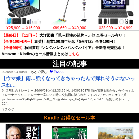
¥25,900
→ ¥15,900
¥89,650
→ ¥49,900
¥23,999
→ ¥14,999
【最終日】【11円～】
大洋図書『兎～野性の闘牌～』他 全巻セール有り！
【全巻100円均一】
集英社 創業100周年記念『GANTZ』全巻100円！
【全巻99円】
秋田書店『ババンババンバンバンパイア』最新巻発売記念！
Amazon・Kindleのセール情報まとめは
こちら
注目の記事
🐦Tweet
あとで読む
2026/06/04 00:01
【ウマ娘】雨…強くなってきちゃったんで帰れそうにないっ
スね…
0: 名無しのトレーナー 26/06/03(水)12:33:29 No.1436236378 当分電車も動かないそうっすよ
トレーナーさん… トレーナー室にいる時に突然雨に降られたウインバリアシオン #ウマ娘
pic.twitter.com/XjsPqh06yr— シキ三ヤ (@shikimiya_life) April 17, 2024 1: 名無しのトレーナー
26/…
うまろぐ
Kindle お得なセール本