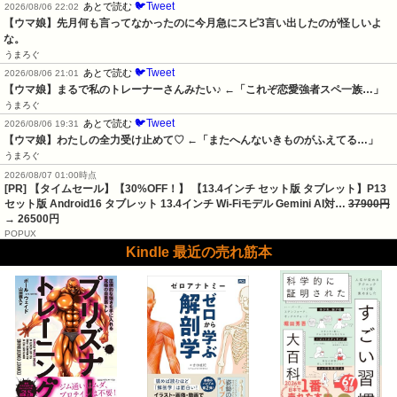
🐦Tweet
あとで読む
2026/08/06 22:02
【ウマ娘】先月何も言ってなかったのに今月急にスピ3言い出したのが怪しいよ
な。
うまろぐ
🐦Tweet
あとで読む
2026/08/06 21:01
【ウマ娘】まるで私のトレーナーさんみたい♪ ←「これぞ恋愛強者スペ一族…」
うまろぐ
🐦Tweet
あとで読む
2026/08/06 19:31
【ウマ娘】わたしの全力受け止めて♡ ←「またへんないきものがふえてる…」
うまろぐ
2026/08/07 01:00時点
[PR] 【タイムセール】【30%OFF！】 【13.4インチ セット版 タブレット】P13
セット版 Android16 タブレット 13.4インチ Wi-Fiモデル Gemini AI対…
37900円
→ 26500円
POPUX
Kindle 最近の売れ筋本