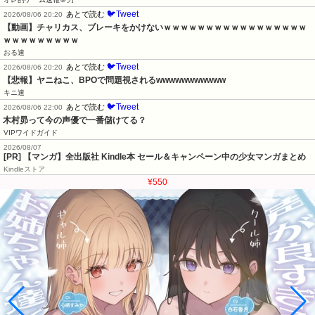
🐦Tweet
あとで読む
2026/08/06 20:20
【動画】チャリカス、ブレーキをかけないｗｗｗｗｗｗｗｗｗｗｗｗｗｗｗｗｗ
ｗｗｗｗｗｗｗｗｗ
おる速
🐦Tweet
あとで読む
2026/08/06 20:20
【悲報】ヤニねこ、BPOで問題視されるwwwwwwwwwww
キニ速
🐦Tweet
あとで読む
2026/08/06 22:00
木村昴って今の声優で一番儲けてる？
VIPワイドガイド
2026/08/07
[PR] 【マンガ】全出版社 Kindle本 セール＆キャンペーン中の少女マンガまとめ
Kindleストア
¥550