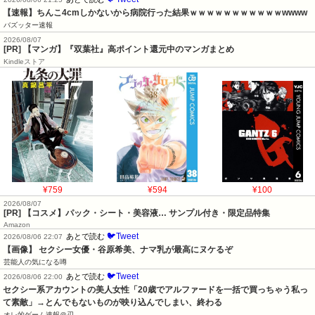
【速報】ちんこ4cmしかないから病院行った結果ｗｗｗｗｗｗｗｗｗｗｗwwww
バズッター速報
2026/08/07
[PR] 【マンガ】『双葉社』高ポイント還元中のマンガまとめ
Kindleストア
¥759
¥594
¥100
2026/08/07
[PR] 【コスメ】パック・シート・美容液… サンプル付き・限定品特集
Amazon
🐦Tweet
あとで読む
2026/08/06 22:07
【画像】 セクシー女優・谷原希美、ナマ乳が最高にヌケるぞ
芸能人の気になる噂
🐦Tweet
あとで読む
2026/08/06 22:00
セクシー系アカウントの美人女性「20歳でアルファードを一括で買っちゃう私っ
て素敵」→とんでもないものが映り込んでしまい、終わる
オレ的ゲーム速報＠刃