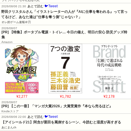
ライフハックちゃんねる弐式
🐦Tweet
あとで読む
2026/08/06 21:30
野田クリスタルさん「イラストレーターの人が『AIに仕事を奪われる』って言っ
てるけど、あなた達は"仕事を奪う側"じゃない？」
オレ的ゲーム速報＠刃
2026/08/07
[PR] 【特集】ポータブル電源・トイレ… 今日の備え、明日の安心 防災グッズ特
集
Amazon
¥2,277
¥1,782
¥2,178
2026/08/07
[PR] 【この一冊】「マンガ大賞2026」大賞受賞作『本なら売るほど』
Kindleストア
🐦Tweet
あとで読む
2026/08/06 22:00
【アイシールド21】阿含が栗田を罵倒するシーン、今読むと湿度が高すぎる
あにまんch