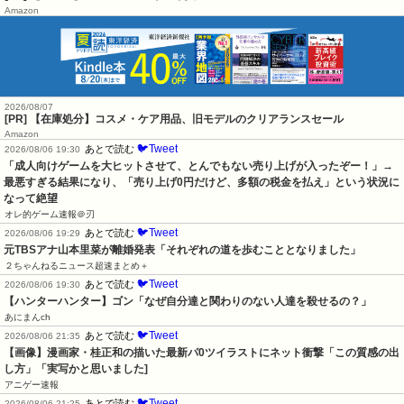
Amazon
2026/08/07
[PR] 【在庫処分】コスメ・ケア用品、旧モデルのクリアランスセール
Amazon
🐦Tweet
あとで読む
2026/08/06 19:30
「成人向けゲームを大ヒットさせて、とんでもない売り上げが入ったぞー！」→
最悪すぎる結果になり、「売り上げ0円だけど、多額の税金を払え」という状況に
なって絶望
オレ的ゲーム速報＠刃
🐦Tweet
あとで読む
2026/08/06 19:29
元TBSアナ山本里菜が離婚発表「それぞれの道を歩むこととなりました」
２ちゃんねるニュース超速まとめ＋
🐦Tweet
あとで読む
2026/08/06 19:30
【ハンターハンター】ゴン「なぜ自分達と関わりのない人達を殺せるの？」
あにまんch
🐦Tweet
あとで読む
2026/08/06 21:35
【画像】漫画家・桂正和の描いた最新パ0ツイラストにネット衝撃「この質感の出
し方」「実写かと思いました]
アニゲー速報
🐦Tweet
あとで読む
2026/08/06 21:25