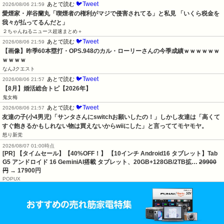
🐦Tweet
あとで読む
2026/08/06 21:59
愛煙家・岸谷蘭丸「喫煙者の権利がマジで侵害されてる」と私見 「いくら税金を
我々が払ってるんだと」
２ちゃんねるニュース超速まとめ＋
🐦Tweet
あとで読む
2026/08/06 21:59
【画像】昨季60本塁打・OPS.948のカル・ローリーさんの今季成績ｗｗｗｗｗｗ
ｗｗｗｗ
なんJクエスト
🐦Tweet
あとで読む
2026/08/06 21:57
【8月】婚活総合トピ【2026年】
鬼女梅
🐦Tweet
あとで読む
2026/08/06 21:57
友達の子(小4男児)「サンタさんにswitchお願いしたの！」しかし友達は「高くて
すぐ飽きるかもしれない物は買えないからwiiにした」と言っててモヤモヤ。
怒り新党
2026/08/07 01:00時点
[PR] 【タイムセール】【40%OFF！】 【10インチ Android16 タブレット】Tab
G5 アンドロイド 16 GeminiAI搭載 タブレット、20GB+128GB/2TB拡…
29900
円
→ 17900円
POPUX