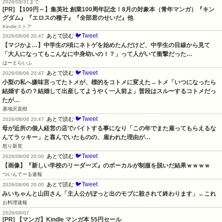
2026/08/31まで
[PR]
【100円～】集英社 創業100周年記念！8月の対象本（青年マンガ）『キン
グダム』『エロスの種子』『全部君のせいだ』他
Kindleストア
🐦Tweet
あとで読む
2026/08/06 20:47
【マジかよ…】中学生の頃にネトゲを始めたんだけど、中学生の目線から見て
「大人になってもこんなに中身幼いの！？」って人がいて衝撃だった…
はーとらいふ
🐦Tweet
あとで読む
2026/08/06 20:47
小梨の私へ嫌味言ってたトメが、標的をコトメに変えた→トメ「いつになったら
結婚するの？結婚して出産してようやく一人前よ」普段はスルーするコトメだっ
たが…
基地沢直樹
🐦Tweet
あとで読む
2026/08/06 20:47
母が近所の個人経営の店でバイトする事になり「この年でまた雇ってもらえるな
んてラッキー」と喜んでいたものの、雇われた理由が…
怒り新党
🐦Tweet
あとで読む
2026/08/06 20:00
【画像】『新しい学校のリーダーズ』のボーカルが制服を脱いだ結果ｗｗｗｗ
ついんてーる速報
🐦Tweet
あとで読む
2026/08/06 20:00
みいちゃんと山田さん「主人公がぽっと出のモブに殺されて終わります」←これ
お料理速報
2026/08/07
[PR] 【マンガ】Kindle マンガ本 55円セール