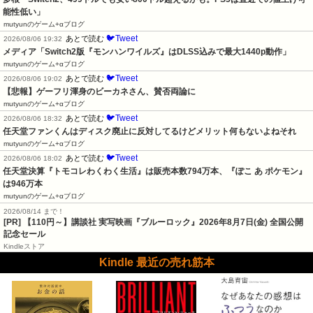
能性低い」
mutyunのゲーム+αブログ
🐦Tweet
あとで読む
2026/08/06 19:32
メディア「Switch2版『モンハンワイルズ』はDLSS込みで最大1440p動作」
mutyunのゲーム+αブログ
🐦Tweet
あとで読む
2026/08/06 19:02
【悲報】ゲーフリ渾身のビーカネさん、賛否両論に
mutyunのゲーム+αブログ
🐦Tweet
あとで読む
2026/08/06 18:32
任天堂ファンくんはディスク廃止に反対してるけどメリット何もないよねそれ
mutyunのゲーム+αブログ
🐦Tweet
あとで読む
2026/08/06 18:02
任天堂決算『トモコレわくわく生活』は販売本数794万本、『ぽこ あ ポケモン』
は946万本
mutyunのゲーム+αブログ
2026/08/14 まで！
[PR]
【110円～】講談社 実写映画『ブルーロック』2026年8月7日(金) 全国公開
記念セール
Kindleストア
Kindle 最近の売れ筋本