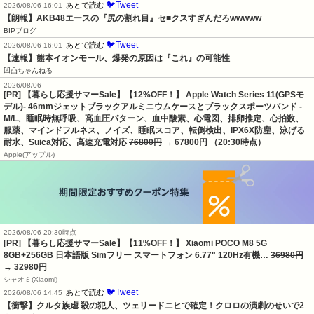
🐦Tweet
あとで読む
2026/08/06 16:01
【朗報】AKB48エースの『尻の割れ目』セ■クスすぎんだろwwwww
BIPブログ
🐦Tweet
あとで読む
2026/08/06 16:01
【速報】熊本イオンモール、爆発の原因は『これ』の可能性
凹凸ちゃんねる
2026/08/06
[PR] 【暮らし応援サマーSale】【12%OFF！】 Apple Watch Series 11(GPSモ
デル)- 46mmジェットブラックアルミニウムケースとブラックスポーツバンド -
M/L、睡眠時無呼吸、高血圧パターン、血中酸素、心電図、排卵推定、心拍数、
服薬、マインドフルネス、ノイズ、睡眠スコア、転倒検出、IPX6X防塵、泳げる
耐水、Suica対応、高速充電対応
76800円
→ 67800円 （20:30時点）
Apple(アップル)
2026/08/06 20:30時点
[PR] 【暮らし応援サマーSale】【11%OFF！】 Xiaomi POCO M8 5G
8GB+256GB 日本語版 Simフリー スマートフォン 6.77" 120Hz有機…
36980円
→ 32980円
シャオミ(Xiaomi)
🐦Tweet
あとで読む
2026/08/06 14:45
【衝撃】クルタ族虐 殺の犯人、ツェリードニヒで確定！クロロの演劇のせいで2