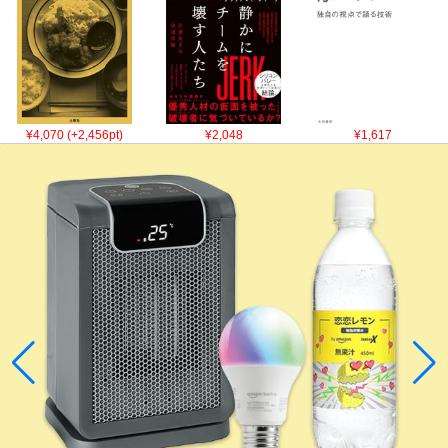
¥4,070 (+2,456pt)
¥2,048
¥1,617