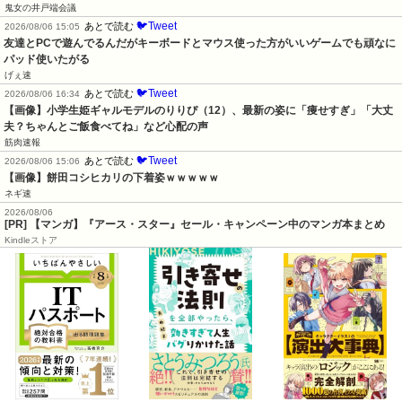
鬼女の井戸端会議
🐦Tweet
あとで読む
2026/08/06 15:05
友達とPCで遊んでるんだがキーボードとマウス使った方がいいゲームでも頑なに
パッド使いたがる
げぇ速
🐦Tweet
あとで読む
2026/08/06 16:34
【画像】小学生姫ギャルモデルのりりぴ（12）、最新の姿に「痩せすぎ」「大丈
夫？ちゃんとご飯食べてね」など心配の声
筋肉速報
🐦Tweet
あとで読む
2026/08/06 15:06
【画像】餅田コシヒカリの下着姿ｗｗｗｗｗ
ネギ速
2026/08/06
[PR] 【マンガ】『アース・スター』セール・キャンペーン中のマンガ本まとめ
Kindleストア