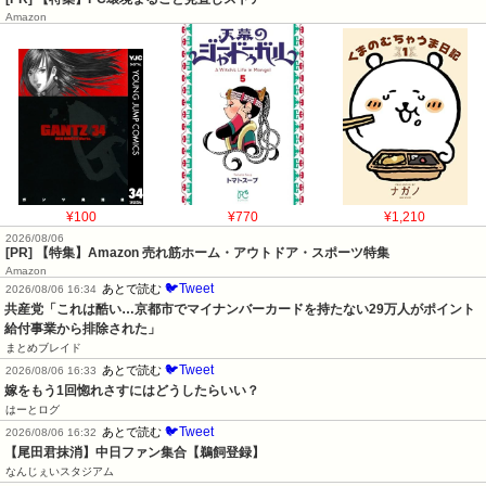
Amazon
¥100
¥770
¥1,210
2026/08/06
[PR] 【特集】Amazon 売れ筋ホーム・アウトドア・スポーツ特集
Amazon
🐦Tweet
あとで読む
2026/08/06 16:34
共産党「これは酷い…京都市でマイナンバーカードを持たない29万人がポイント
給付事業から排除された」
まとめブレイド
🐦Tweet
あとで読む
2026/08/06 16:33
嫁をもう1回惚れさすにはどうしたらいい？
はーとログ
🐦Tweet
あとで読む
2026/08/06 16:32
【尾田君抹消】中日ファン集合【鵜飼登録】
なんじぇいスタジアム