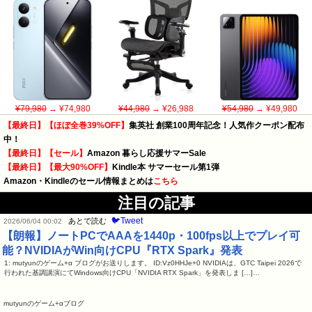
¥79,980
→ ¥74,980
¥44,980
→ ¥26,988
¥54,980
→ ¥49,980
【最終日】【ほぼ全巻39%OFF】
集英社 創業100周年記念！人気作クーポン配布
中！
【最終日】【セール】
Amazon 暮らし応援サマーSale
【最終日】【最大90%OFF】
Kindle本 サマーセール第1弾
Amazon・Kindleのセール情報まとめは
こちら
注目の記事
🐦Tweet
あとで読む
2026/06/04 00:02
【朗報】ノートPCでAAAを1440p・100fps以上でプレイ可
能？NVIDIAがWin向けCPU『RTX Spark』発表
1: mutyunのゲーム+α ブログがお送りします。 ID:Vz0HHJe+0 NVIDIAは、GTC Taipei 2026で
行われた基調講演にてWindows向けCPU「NVIDIA RTX Spark」を発表しま […]…
mutyunのゲーム+αブログ