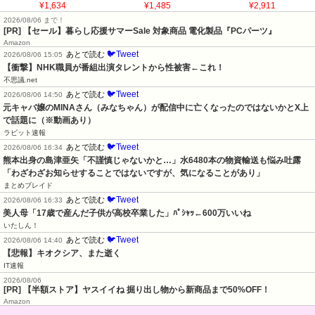
¥1,634
¥1,485
¥2,911
2026/08/06 まで！
[PR]
【セール】暮らし応援サマーSale 対象商品 電化製品『PCパーツ』
Amazon
🐦Tweet
あとで読む
2026/08/06 15:05
【衝撃】NHK職員が番組出演タレントから性被害←これ！
不思議.net
🐦Tweet
あとで読む
2026/08/06 14:50
元キャバ嬢のMINAさん（みなちゃん）が配信中に亡くなったのではないかとX上
で話題に（※動画あり）
ラビット速報
🐦Tweet
あとで読む
2026/08/06 16:34
熊本出身の島津亜矢「不謹慎じゃないかと…」水6480本の物資輸送も悩み吐露
「わざわざお知らせすることではないですが、気になることがあり」
まとめブレイド
🐦Tweet
あとで読む
2026/08/06 16:33
美人母「17歳で産んだ子供が高校卒業した」ﾊﾟｼｬｯ←600万いいね
いたしん！
🐦Tweet
あとで読む
2026/08/06 14:40
【悲報】キオクシア、また逝く
IT速報
2026/08/06
[PR] 【半額ストア】ヤスイイね 掘り出し物から新商品まで50%OFF！
Amazon