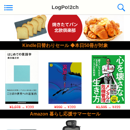
LogPo!2ch
Kindle日替わりセール ◆本日50冊が対象
¥1,078
→ ¥399
¥990
→ ¥399
¥1,595
→ ¥499
Amazon 暮らし応援サマーセール