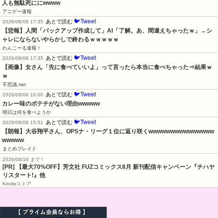
人も無駄死ににwwww
アニゲー速報
🐦Tweet
あとで読む
2026/08/06 17:35
【悲報】人間「バックアップ作成して」AI「了解。あ、間違えちゃったｗ」→シ
ャレにならないやらかしで終わるｗｗｗｗｗ
わんこーる速報！
🐦Tweet
あとで読む
2026/08/06 17:35
【画像】女さん「先に食べていいよ」って言ったら本当に食べちゃった⇒結果ｗ
ｗ
不思議.net
🐦Tweet
あとで読む
2026/08/06 16:00
カレー味のポテチがない理由wwwww
明日は何を食べようか
🐦Tweet
あとで読む
2026/08/06 15:51
【朗報】大谷翔平さん、OPSナ・リーグ１位に返り咲くwwwwwwwwwwwwwww
wwwww
まとめブレイド
2026/08/16 まで！
[PR] 【最大70%OFF】芳文社 FUZコミックス8月 新刊配信キャンペーン『チハヤ
リスタート!』他
Kindleストア