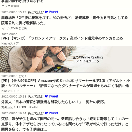
事堂内撮影が掘り返される
エックス速報
🐦Tweet
あとで読む
2026/08/06 15:12
高市総理「2年後に税率を戻す。私の覚悟だ」 消費減税「責任ある与党として衆
院選公約に掲げ理解賜った」
ガールズVIPまとめ
2026/08/06
[PR] 【マンガ】『フロンティアワークス』高ポイント還元中のマンガまとめ
Kindleストア
2026/08/06 まで！
[PR]
【最大90%OFF】Amazon公式 Kindle本 サマーセール第1弾（アダルト・小
説・サブカルチャー）『許嫁になったダウナーギャルが毎週ヤられにくる話』他
Kindleストア
🐦Tweet
あとで読む
2026/08/06 15:13
外国人「日本の警官が容疑者を射殺したらしい！」　海外の反応。
海外反応！ I LOVE JAPAN
🐦Tweet
あとで読む
2026/08/06 16:34
突然、嫁が子供を連れて間男の元へ。数度話し合うも「絶対に離婚して！」の一
点張り。体中アザだらけになっているにも関わらず「私が転んで打っただけ」と
間男を庇う。でも子供達は…