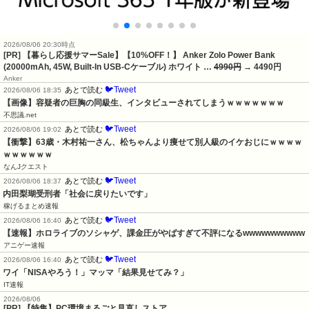
2026/08/06 20:30時点
[PR] 【暮らし応援サマーSale】【10%OFF！】 Anker Zolo Power Bank
(20000mAh, 45W, Built-In USB-Cケーブル) ホワイト …
4990円
→ 4490円
Anker
🐦Tweet
あとで読む
2026/08/06 18:35
【画像】容疑者の巨胸の同級生、インタビューされてしまうｗｗｗｗｗｗｗ
不思議.net
🐦Tweet
あとで読む
2026/08/06 19:02
【衝撃】63歳・木村祐一さん、松ちゃんより痩せて別人級のイケおじにｗｗｗｗ
ｗｗｗｗｗｗ
なんJクエスト
🐦Tweet
あとで読む
2026/08/06 18:37
内田梨瑚受刑者「社会に戻りたいです」
稼げるまとめ速報
🐦Tweet
あとで読む
2026/08/06 16:40
【速報】ホロライブのソシャゲ、課金圧がやばすぎて不評になるwwwwwwwwww
アニゲー速報
🐦Tweet
あとで読む
2026/08/06 16:40
ワイ「NISAやろう！」マッマ「結果見せてみ？」
IT速報
2026/08/06
[PR] 【特集】PC環境まるごと見直しストア