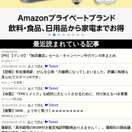
最近読まれている記事
2026/08/06
[PR] 【マンガ】『秋田書店』セール・キャンペーン中のマンガ本まとめ
Kindleストア
🐦Tweet
あとで読む
2026/08/06 16:35
【悲報】有名漫画家、がんを公表「大腸癌になってしまいました。肝臓に転移も
見られてステージ4です」
わんこーる速報！
🐦Tweet
あとで読む
2026/08/06 16:35
【命題】『FF6リメイク』を絶対に大ヒットさせるために、付け加えるべき要素
ゲーハー黙示録
🐦Tweet
あとで読む
2026/08/06 15:12
【衝撃】NHK、ようやく気づくｗｗｗｗｗｗｗｗｗ
NEWSまとめもりー
🐦Tweet
あとで読む
2026/08/06 15:11
蓮舫氏「高市総理のBGM付き被災地訪問動画ありえません！」← 蓮舫氏の国会議