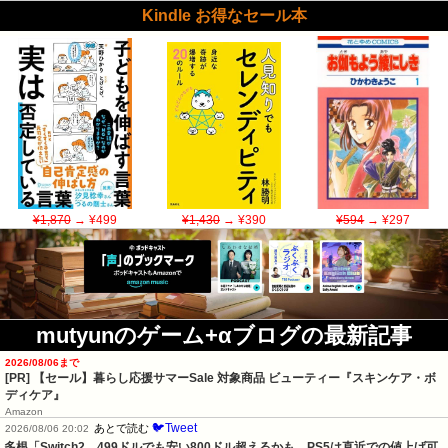
Kindle お得なセール本
¥1,870
→ ¥499
¥1,430
→ ¥390
¥594
→ ¥297
mutyunのゲーム+αブログの最新記事
2026/08/06まで
[PR]
【セール】暮らし応援サマーSale 対象商品 ビューティー『スキンケア・ボ
ディケア』
Amazon
🐦Tweet
あとで読む
2026/08/06 20:02
多根「Switch2、499ドルでも安い800ドル超えるかも。PS5は直近での値上げ可