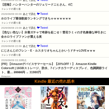
🐦Tweet
あとで読む
2026/08/09 02:09
【悲報】ハンターハンターのツェリードニヒさん、4亡
トレンドの通り道
🐦Tweet
あとで読む
2026/08/09 00:09
ホロライブ最強歌姫ランキングできちゃｗｗｗｗｗｗ
トレンドの通り道
🐦Tweet
あとで読む
2026/08/08 23:09
【危ない危ない】水着ガチャで奇跡を起こせ！雪花ラミィの才色兼備な神引きに
全ホロライブファンが震える夜
トレンドの通り道
🐦Tweet
あとで読む
2026/08/08 22:09
にじさんじのフレン・E・ルスタリオちゃんとかいうドチャLOVEｗｗｗ
トレンドの通り道
2026/08/09 03:30時点
[PR] 【Amazonデバイスサマーセール】【20%OFF！】 Amazon Kindle
Colorsoft | 16GBストレージ、防水、7インチカラーディスプレイ、色調調節ライ
ト、最…
39980円
→ 31980円
Amazon
Kindle 最近の売れ筋本