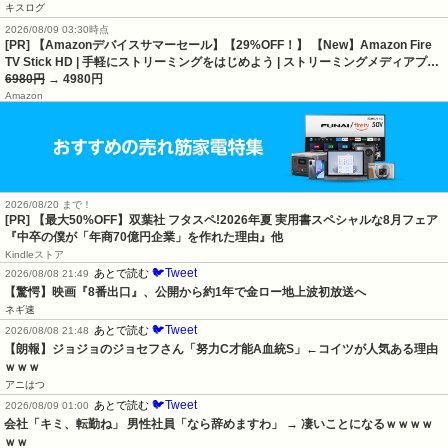
キスログ
2026/08/09 03:30時点
[PR] 【Amazonデバイスサマーセール】【29%OFF！】 【New】Amazon Fire
TV Stick HD | 手軽にストリーミングをはじめよう | ストリーミングメディアプ…
6980円
→ 4980円
Amazon
2026/08/20 まで！
[PR]
【最大50%OFF】双葉社 フタスペ!2026年夏 実用書スペシャルな8月フェア
『中卒の僕が「年商70億円企業」を作れた理由』他
Kindleストア
🐦Tweet
あとで読む
2026/08/08 21:49
【驚愕】映画『8番出口』、公開から約1年で金ロー地上波初放送へ
ネギ速
🐦Tweet
あとで読む
2026/08/08 21:48
【朗報】ジョジョのジョセフさん「努力C才能A血統S」←コイツが人気ある理由
ｗｗｗ
アニはつ
🐦Tweet
あとで読む
2026/08/09 01:00
会社「キミ、転勤ね」 男性社員「なら辞めますわ」 → 凄いことになるｗｗｗｗ
ｗｗ