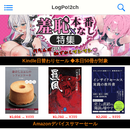
LogPo!2ch
Kindle日替わりセール ◆本日50冊が対象
¥1,694
→ ¥499
¥1,760
→ ¥399
¥2,200
→ ¥499
Amazonデバイスサマーセール