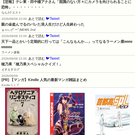
【悲報】テレ東・田中瞳アナさん「面識のない方々にカメラを向けられることに
恐怖」・・・・・・・・・
なんJクエスト
🐦Tweet
あとで読む
2026/08/08 22:00
親の金盗んでるのバレた浪人生だけど人生終わった
ぁゃιぃ(*ﾟーﾟ)NEWS 2nd
🐦Tweet
あとで読む
2026/08/08 22:00
天下一品とかいう定期的に行っては「こんなもんか…」ってなるラーメン屋www
wwww
ラーメン速報
🐦Tweet
あとで読む
2026/08/08 22:00
穂乃果「穂乃果スペシャルクイズ！」
えすえすログ
2026/08/09
[PR] 【マンガ】Kindle 人気の最新マンガ雑誌まとめ
Kindleストア