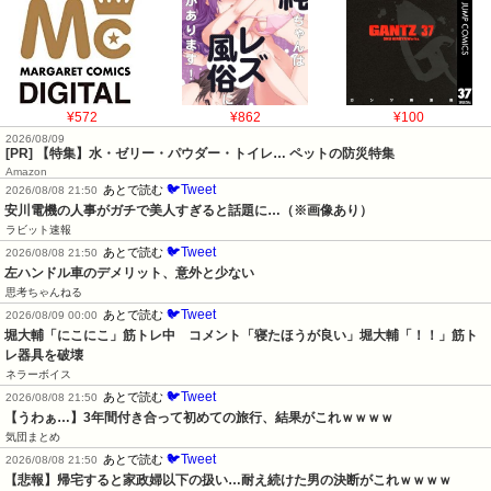
¥572
¥862
¥100
2026/08/09
[PR] 【特集】水・ゼリー・パウダー・トイレ… ペットの防災特集
Amazon
🐦Tweet
あとで読む
2026/08/08 21:50
安川電機の人事がガチで美人すぎると話題に…（※画像あり）
ラビット速報
🐦Tweet
あとで読む
2026/08/08 21:50
左ハンドル車のデメリット、意外と少ない
思考ちゃんねる
🐦Tweet
あとで読む
2026/08/09 00:00
堀大輔「にこにこ」筋トレ中　コメント「寝たほうが良い」堀大輔「！！」筋ト
レ器具を破壊
ネラーボイス
🐦Tweet
あとで読む
2026/08/08 21:50
【うわぁ…】3年間付き合って初めての旅行、結果がこれｗｗｗｗ
気団まとめ
🐦Tweet
あとで読む
2026/08/08 21:50
【悲報】帰宅すると家政婦以下の扱い…耐え続けた男の決断がこれｗｗｗｗ