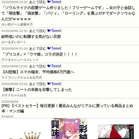
🐦Tweet
あとで読む
2026/08/08 22:00
「ソウルライクの恋愛ゲーム作りました！フリーゲームです」→女の子と会話し
て「弱攻撃」「強攻撃」「パリィ」「ローリング」を選ぶガチでダークソウルな
んだがｗｗｗｗｗ
オレ的ゲーム速報＠刃
🐦Tweet
あとで読む
2026/08/08 21:50
給料低いのに転職する気がない旦那
がーるずレポート
🐦Tweet
あとで読む
2026/08/09 01:00
「プリコネ」×「ウマ娘」コラボ決定！！！！
デジタルニューススレッド
🐦Tweet
あとで読む
2026/08/08 22:00
【AI悲報】スマホ端末、平均価格8万円超へ
ライフハックちゃんねる弐式
🐦Tweet
あとで読む
2026/08/08 22:00
【衝撃】ニートの末路を目撃してしまった
カオスちゃんねる
2026/08/09
[PR] 【ベストセラー】毎日更新！最近みんながリアルに買っている商品まとめ
本・マンガ編
Amazon