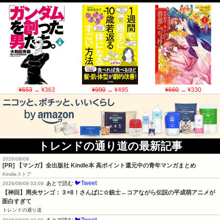
¥653
→ ¥363
¥990
→ ¥495
¥660
→ ¥330
トレンドの通り道の最新記事
2026/08/09
[PR] 【マンガ】全出版社 Kindle本 高ポイント還元中の青年マンガまとめ
Kindleストア
🐦Tweet
あとで読む
2026/08/09 03:09
【神回】周央サンゴ：３×8！さんぱに☆銃士←コアながら伝説の平成萌アニメが
面白すぎて
トレンドの通り道