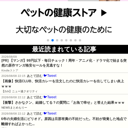
最近読まれている記事
2026/08/09
[PR] 【マンガ】99円以下・毎日チェック！周年・アニメ化・ドラマ化で始まる突
然の原作マンガ格安セールを見逃すな！
Kindleストア
🐦Tweet
あとで読む
2026/08/08 22:15
【画像】快活CLUB、快活カレーを注文したのに快活カレーを出してしまい炎上
ｗｗｗ
【2ch】ニュー速クオリティ
🐦Tweet
あとで読む
2026/08/08 22:12
【衝撃】さかなクン、結婚してる？の質問に「お魚で幸せ」と答えた結果ｗｗｗ
NEWSまとめもりー
🐦Tweet
あとで読む
2026/08/08 22:12
6年の夫婦生活にピリオド。原因は旦那有責の不妊だった。不妊が発覚した地点で
離婚すればよかった...