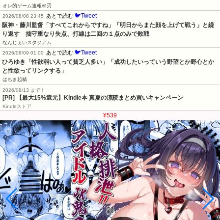
オレ的ゲーム速報＠刃
🐦Tweet
あとで読む
2026/08/08 23:45
阪神・藤川監督「すべてこれからですね」「明日からまた顔を上げて戦う」と繰
り返す　拙守重なり失点、打線は二回の１点のみで敗戦
なんじぇいスタジアム
🐦Tweet
あとで読む
2026/08/09 01:00
ひろゆき「性欲弱い人って貧乏人多い」「成功したいっていう野望とか野心とか
と性欲ってリンクする」
はちま起稿
2026/08/13 まで！
[PR]
【最大15%還元】Kindle本 真夏の涼読まとめ買いキャンペーン
Kindleストア
¥539