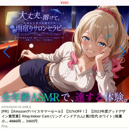
¥990
2026/08/09 03:30時点
[PR] 【Amazonデバイスサマーセール】【31%OFF！】 【2023年度グッドデザ
イン賞受賞】Ring Indoor Cam (リング インドアカム) 第2世代 ホワイト | 軽量
小…
4980円
→ 3460円
Ring