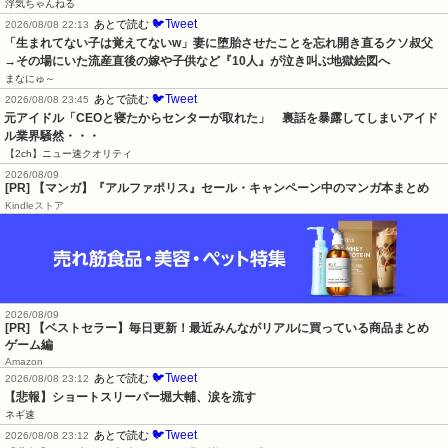
浮気ちゃんねる
🐦Tweet
あとで読む
2026/08/08 22:13
「生まれてない子は覚えてないw」妻に堕胎させたことを忘れ開き直るクソ叔父
→その場にいた流産直後の嫁や子供など『10人』が泣き叫ぶ地獄絵図へ
まなにゅ～
🐦Tweet
あとで読む
2026/08/08 23:45
元アイドル「CEOと寝たからセンターが取れた」　裏話を暴露してしまいアイド
ル業界騒然・・・
【2ch】ニュー速クオリティ
2026/08/09
[PR] 【マンガ】『アルファポリス』セール・キャンペーン中のマンガ本まとめ
Kindleストア
2026/08/09
[PR] 【ベストセラー】毎日更新！最近みんながリアルに買っている商品まとめ
ゲーム編
Amazon
🐦Tweet
あとで読む
2026/08/08 23:12
【悲報】ショートスリーパー堀大輔、涙を流す
ネギ速
🐦Tweet
あとで読む
2026/08/08 23:12