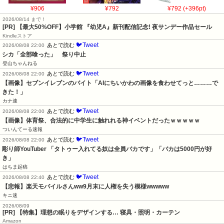
¥906
¥792
¥792 (+396pt)
2026/08/14 まで！
[PR] 【最大50%OFF】小学館 『幼児A』新刊配信記念! 夜サンデー作品セール
Kindleストア
🐦Tweet
あとで読む
2026/08/08 22:00
シカ「全部喰った」　祭り中止
登山ちゃんねる
🐦Tweet
あとで読む
2026/08/08 22:00
【画像】セブンイレブンのバイト「AIにちいかわの画像を食わせてっと………で
きた！」
カナ速
🐦Tweet
あとで読む
2026/08/08 22:00
【画像】体育祭、合法的に中学生に触れれる神イベントだったｗｗｗｗｗ
ついんてーる速報
🐦Tweet
あとで読む
2026/08/08 22:00
彫り師YouTuber 「タトゥー入れてる奴は全員バカです」「バカは5000円が好
き」
はちま起稿
🐦Tweet
あとで読む
2026/08/08 22:40
【悲報】楽天モバイルさんww9月末に人権を失う模様wwwww
キニ速
2026/08/09
[PR] 【特集】理想の眠りをデザインする… 寝具・照明・カーテン
Amazon