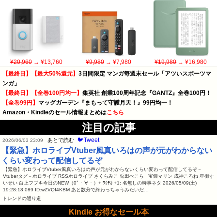
¥20,960
→ ¥13,760
¥9,980
→ ¥7,980
¥19,980
→ ¥16,980
【最終日】【最大50%還元】
3日間限定 マンガ毎週末セール「アツいスポーツマ
ンガ」
【最終日】【全巻100円均一】
集英社 創業100周年記念『GANTZ』全巻100円！
【全巻99円】
マッグガーデン『まもって守護月天！』99円均一！
Amazon・Kindleのセール情報まとめは
こちら
注目の記事
🐦Tweet
あとで読む
2026/06/03 23:09
【緊急】ホロライブVtuber風真いろはの声が元がわからない
くらい変わって配信してるぞ
【緊急】ホロライブVtuber風真いろはの声が元がわからないくらい変わって配信してるぞ－
Vtuberタグ－ホロライブ RSSホロライブ さくらみこ 兎田ぺこら 宝鐘マリン 戌神ころね 星街す
いせい 白上フブキ今日のNEW（0ﾟ・∀・）+ ﾜｸﾃｶ +1: 名無しの時事ネタ 2026/05/09(土)
19:28:18.089 ID:wZVQI4KBM あと数分で終わっちゃうみたいだ…
トレンドの通り道
Kindle お得なセール本