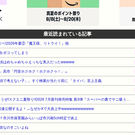
最近読まれている記事
スペ!2026年夏②『魔王様、リトライ！』他
をボコってしまう
頃はめちゃめちゃえっちな美人だったwwwww
」高市「円安ホクホク！ホクホクゥ！」←
頭で考えない子」。すぐ検索が当たり前に 「タイパ」至上主義
【最大50%OFF】ガンガン読もうぜ!スクエニ夏祭り!!2026 7月新刊発売特集 第3弾『スーパーの裏でヤニ吸うふたり』他
最速公開するよ！→なぜかXで大炎上中wwwwwwwwwwww
？市川市保育園みらいっぽ市川南5ch特定で炎上
技なのすごいよね