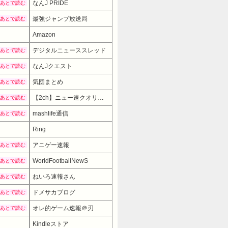
なんJ PRIDE
あとで読む
最強ジャンプ放送局
あとで読む
Amazon
デジタルニューススレッド
あとで読む
なんJクエスト
あとで読む
気団まとめ
あとで読む
【2ch】ニュー速クオリティ
あとで読む
mashlife通信
あとで読む
Ring
アニゲー速報
あとで読む
WorldFootballNewS
あとで読む
ねいろ速報さん
あとで読む
ドメサカブログ
あとで読む
オレ的ゲーム速報＠刃
あとで読む
Kindleストア