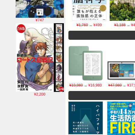
¥747
¥1,760
→ ¥499
¥1,188
→ ¥4
¥19,980
→ ¥16,980
¥47,980
→ ¥37,
¥2,200