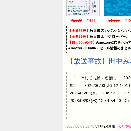
¥1,980
→ ¥499
¥1,500
→ ¥45
【全巻99円】
秋田書店 ババンババンバ
【全巻99円】
秋田書店 『クローバー』
【最大65%OFF】
Amazon公式 Kind
Amazon・Kindle・セール情報のまと
【放送事故】田中
1：それでも動く名無し ： 2026/06
無し ： 2026/06/03(水) 12
2026/06/03(水) 13:08:4
2026/06/03(水) 12:44:54
2026/06/03 22:40
VIPPER速報
あとで