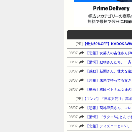
[PR]
【最大50%OFF】KADOKAWA
08/07
【悲報】女芸人の吉住さん(
08/07
【驚愕】動物さんたち、一斉
08/07
【感動】新聞さん、壮大な縦
08/07
【悲報】未来で待ってる女さ
08/07
【動画】移民ベトナム女達の
[PR]
【マンガ】『日本文芸社』高
08/07
【悲報】菊地亜美さん、マレ
08/07
【驚愕】ドラクエ6をとんで
08/07
【悲報】ディズニーとUSJ