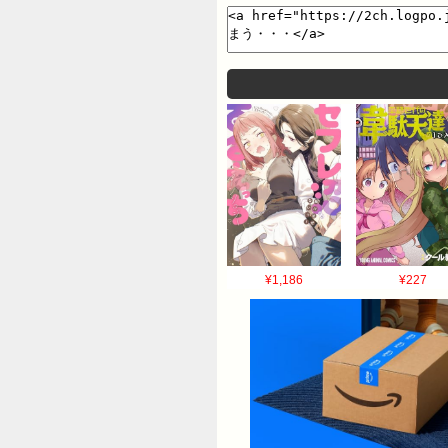
¥1,186
¥227