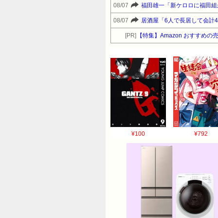
08/07
福田雄一「新ケロロに福田組
08/07
居酒屋「6人で長居して会計
[PR]
【特集】Amazon おすすめの
¥100
¥792