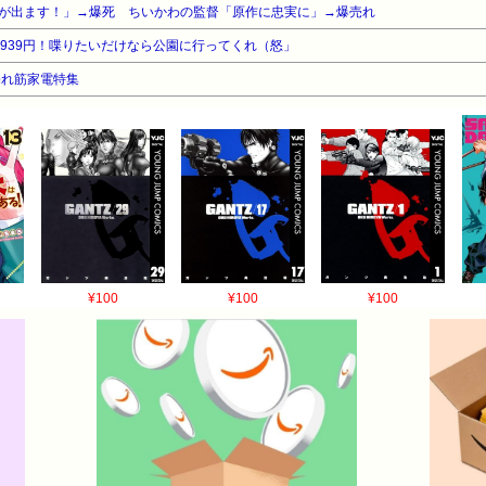
が出ます！」→爆死 ちいかわの監督「原作に忠実に」→爆売れ
4939円！喋りたいだけなら公園に行ってくれ（怒」
売れ筋家電特集
¥100
¥100
¥100