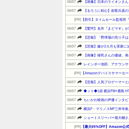
08/07
【画像】日本のライオンさん
08/07
【るろうに剣心】劍客兵器の
[PR]
【割引】タイムセール監視所
08/07
08/07
【悲報】「野球場の売り子は
08/07
【悲報】嫁が2カ月も実家に
08/07
【画像】移民さんの価値、発
08/07
レインボー池田、アナウンサ
[PR]
08/07
【悲報】人気プロゲーマーと
08/07
◆Ｊ１◆1節 横浜FM×鹿島 H
08/07
ちいかわ映画の声優インタビ
08/07
08/07
[PR]