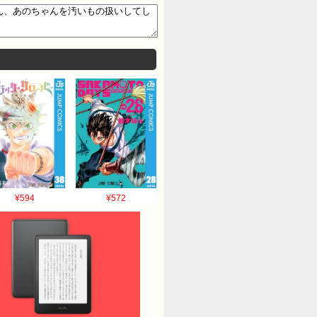
¥594
¥572