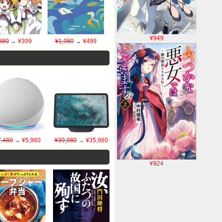
¥949
880
→ ¥399
¥1,980
→ ¥499
7,480
→ ¥5,980
¥39,980
→ ¥35,980
¥924