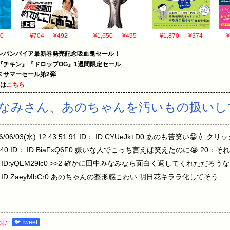
0
¥704
→ ¥492
¥1,650
→ ¥495
¥1,870
→ ¥374
¥
ンバンパイア最新巻発売記念吸血鬼セール！
『チキン』『ドロップOG』1週間限定セール
le本 サマーセール第2弾
めは
こちら
みなみさん、あのちゃんを汚いもの扱いし
/03(水) 12:43:51.91 ID： ID:CYUeJk+D0 あのも苦笑い😁
:44:48.40 ID： ID:BiaFxQ6F0 嫌いな人でこっち言えば笑えたのに😭 2
2.37 ID： ID:yQEM29lc0 >>2 確かに田中みなみなら面白く返してくれた
.40 ID： ID:ZaeyMbCr0 あのちゃんの整形感こわい 明日花キララ化してそう…
読む
🐦Tweet