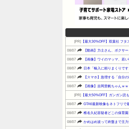
[PR]
【最大30%OFF】双葉社 フタ
08/07
【動画】力士さん、ボクサー
08/07
【画像】ワイのマッマ、若い
08/07
日本「輸入に頼りまくりです
08/07
【スマホ】急増する「自分の
08/07
【画像】吉岡里帆ちゃんｗｗ
[PR]
08/07
GTA6最新映像をネトフリで
08/07
椎名久紀容疑者どこの保育園
08/07
かめはめ波って終盤まで主力