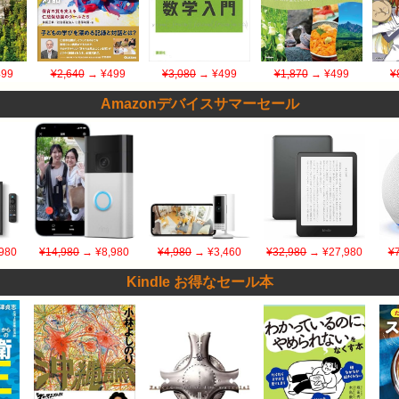
99
¥2,640
→ ¥499
¥3,080
→ ¥499
¥1,870
→ ¥499
¥
Amazonデバイスサマーセール
980
¥14,980
→ ¥8,980
¥4,980
→ ¥3,460
¥32,980
→ ¥27,980
¥
Kindle お得なセール本