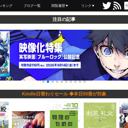
ンキング
ブログ一覧
閲覧履歴▼
リンク▼
ブックマーク
最近読んだ
あとで読む
ネットスーパー
飲食店舗用品
セール情報
注目の記事
Kindle日替わりセール ◆本日50冊が対象