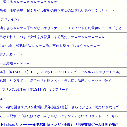
、溶けるｗｗｗｗｗｗｗｗｗｗｗｗｗ
飛號・龍勢勇星、超ミサイル技術の持ち主なのに惜しい男を亡くした・・・
『プロテイン』
【驚愕】名作『まどマギ』が凄すぎるｗｗｗｗ原作がないオリジナルアニメでヒットした最後のアニメ『まどマギ』（2011）を最後にヒットなし…もしかして…
男がやれ！いつまで女性を奴隷扱いする気だ」ｗｗｗｗｗｗｗｗｗｗ
泊まり続ける理由がコレｗｗｗ俺、不倫を疑ってしまうｗｗｗｗｗ
表される・・・
ーと結婚ｗｗｗｗｗ
【Amazonデバイスサマーセール】【40%OFF！】 Ring Battery Doorbell (リング ドアベル バッテリーモデル) | ワンタッチ取り付け | ドア前防犯カメラ用途にも | スマホ対応ドアホン | 本体充電も簡単 | Ring Home プラン30日間無料体験付き - サテンニッケル
結婚したグラドル、息子の「自閉スペクトラム症」診断にショックで泣く
T マリノス16才三井寺1G1起点！2-1でリード
ュー
横浜F・マリノスMF三井寺眞が16歳で開幕スタメン出場し最年少記録更新 さらにデビュー戦でいきなりゴール
ショートスリーパー堀大輔さん、生配信で「寝たほうがいんじゃないですか？」というコメントにブチギレ！ガチで怖すぎると話題に・・・
【最大65%OFF】Amazon公式 Kindle本 サマーセール第2弾（#マンガ・全般）『男子禁制ゲーム世界で俺がやるべき唯一のこと』他