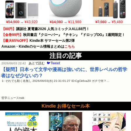
¥54,900
→ ¥43,920
¥14,980
→ ¥11,980
¥7,980
→ ¥5,480
【88円】
講談社 夏電書2026 人気コミックスALL88円！
【全巻99円】
秋田書店『クローバー』『チキン』『ドロップOG』1週間限定！
【最大65%OFF】
Kindle本 サマーセール第2弾
Amazon・Kindleのセール情報まとめは
こちら
注目の記事
🐦Tweet
あとで読む
2026/06/03 22:42
【疑問】日本って文学や漫画は強いのに、世界レベルの哲学
者はなぜ少ないの？
1: それでも動く名無し 2026/06/03(水) 21:31:01.27 ID:CgCk6vaZ0 ガチで何？…
哲学ニュースnwk
Kindle お得なセール本