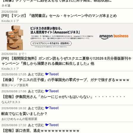
【画像】チアリーダーに顔を太ももで挟まれた男子高生、瞑想状態に
ネギ速
2026/08/08
[PR] 【マンガ】『徳間書店』セール・キャンペーン中のマンガ本まとめ
Kindleストア
2026/08/31 まで！
[PR] 【期間限定無料】ガンガン読もうぜ!スクエニ夏祭り!!2026 8月分冊版新刊キ
ャンペーン『推しから溺愛される義妹に転生しました』他
Kindleストア
🐦Tweet
あとで読む
2026/08/08 17:05
【画像】「テニスの王子様」の手塚国光の零式サーブ、ガチで強すぎるｗｗｗｗ
最強ジャンプ放送局
🐦Tweet
あとで読む
2026/08/08 17:06
【悲報】伊集院光さん「カレーにじゃがいもはいらない」・・・・・・・・・
なんJクエスト
🐦Tweet
あとで読む
2026/08/08 18:32
献血でなにを貰いましたか？
おにひめちゃんの監視部屋
🐦Tweet
あとで読む
2026/08/08 17:32
【悲報】坂口杏里、逃走ｗｗｗｗｗｗｗｗｗｗｗ