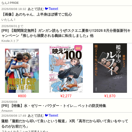
なんJ PRIDE
🐦Tweet
あとで読む
2026/08/08 18:32
【画像】あのちゃん、上半身ほぼ裸でご乱心
いたしん！
2026/08/31まで
[PR] 【期間限定無料】ガンガン読もうぜ!スクエニ夏祭り!!2026 8月分冊版新刊キ
ャンペーン『推しから溺愛される義妹に転生しました』他
Kindleストア
¥800
¥2,277
¥1,870
2026/08/08
[PR] 【特集】水・ゼリー・パウダー・トイレ… ペットの防災特集
Amazon
🐦Tweet
あとで読む
2026/08/08 17:49
蓮舫「蓮舫だから叩いて良いという報道」 X民「高市だから叩いて良いをやって
るのがお前だろ」
２ちゃんねるニュース超速まとめ＋