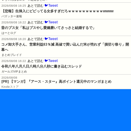
🐦Tweet
あとで読む
2026/08/08 16:25
【悲報】生挿入にビビってる女多すぎだろｗｗｗｗｗｗｗｗｗｗwwww
バズッター速報
🐦Tweet
あとで読む
2026/08/08 16:22
昔のブス女「私はブスやし愛嬌磨いてさっさと結婚するで」
はーとログ
🐦Tweet
あとで読む
2026/08/08 16:20
コメ卸大手さん、営業利益83％減 高値で買い込んだ米が売れず「損切り祭り」開
幕へ
まとめブレイド
🐦Tweet
あとで読む
2026/08/08 16:22
令和八年八月八日八時八分八秒に書き込むスレッド
ガールズVIPまとめ
2026/08/08
[PR] 【マンガ】『アース・スター』高ポイント還元中のマンガまとめ
Kindleストア