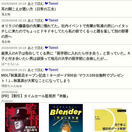
🐦Tweet
あとで読む
2026/08/08 16:18
耳の聞こえが悪い方（日常の工夫）
鬼女梅
🐦Tweet
あとで読む
2026/08/08 16:18
オリラジの藤森似の先輩に憧れてた。社内イベントで先輩が私達の所にハイタッ
チしに来たのでちょっとドキドキしてたら私の前でくるっと踵を返して別の部署
の所へ
鬼女梅
🐦Tweet
あとで読む
2026/08/08 16:18
超美人のA子は告白してくる男に「医学部に入れたら付き合う」と言っていた。A
子と付き合いたい男は頑張って地元の大学の医学部に合格したが…
はーとらいふ
🐦Tweet
あとで読む
2026/08/08 16:21
MDL｢秋葉原店オープン記念！キーボード900台･マウス100台無料でプレゼン
ト！｣→秋葉原が大変なことになってしまう
理想ちゃんねる
2026/08/08
[PR] 【割引】タイムセール監視所『米飯』
Amazon