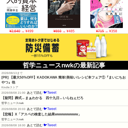
¥2,640
→ ¥499
¥693
→ ¥485
¥715
→ ¥358
哲学ニュースnwkの最新記事
2026/08/13まで
[PR] 【最大50%OFF】KADOKAWA 簡単!美味い!レシピ本フェア①『まいにちお
やつ』他
Kindleストア
🐦Tweet
あとで読む
2026/08/08 21:00
【疑問】葬式←まぁわかる　四十九日←いらねぇだろ
哲学ニュースnwk
🐦Tweet
あとで読む
2026/08/08 20:03
【悲報】X「アスペの検査した結果wwwwwwwww」
哲学ニュースnwk
🐦Tweet
あとで読む
2026/08/08 18:00