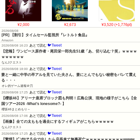
¥2,000
¥2,673
¥3,520 (+1,776pt)
2026/08/08
[PR] 【割引】タイムセール監視所『レトルト食品』
Amazon
🐦Tweet
あとで読む
2026/08/08 16:23
【悲報】ワンピース原作者・尾田栄一郎先生51歳「あ、切り込む？笑」ｗｗｗｗ
ｗｗｗｗｗｗ
なんJクエスト
🐦Tweet
あとで読む
2026/08/08 18:00
妻と一緒に中学の卒アルを見ていた夫さん、妻にとんでもない秘密をバレて震え
る・・・
オレ的ゲーム速報＠刃
🐦Tweet
あとで読む
2026/08/08 17:25
【櫻坂46】アリーナ座席ブロック図も判明！広島公演、現地の様子がこちら【全
国ツアー2026 -What’s lonesome?- 】
櫻坂46まとめもり～
🐦Tweet
あとで読む
2026/08/08 17:06
【画像】全ての太ももを過去にするフィギュアがこちらｗｗｗｗｗ
なんJクエスト
🐦Tweet
あとで読む
2026/08/08 17:25
【驚愕】ﾋﾟﾝｻﾛで５分で出したら店長来て無事死亡ｗｗｗｗｗｗｗｗｗｗwwww