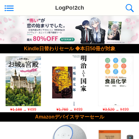
LogPo!2ch
Kindle日替わりセール ◆本日50冊が対象
¥1,188
→ ¥499
¥1,760
→ ¥499
¥3,520
→ ¥499
Amazonデバイスサマーセール