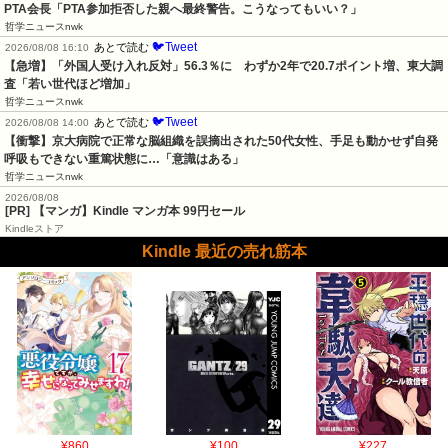
PTA会長「PTA参加拒否した親へ最終警告。こうなってもいい？」
哲学ニュースnwk
🐦Tweet
あとで読む
2026/08/08 16:10
【急増】「外国人受け入れ反対」56.3％に　わずか2年で20.7ポイント増、東大調
査「若い世代ほど増加」
哲学ニュースnwk
🐦Tweet
あとで読む
2026/08/08 14:00
【衝撃】京大病院で正常な脳組織を誤摘出された50代女性、手足も動かせず自発
呼吸もできない重篤状態に…「意識はある」
哲学ニュースnwk
2026/08/08
[PR] 【マンガ】Kindle マンガ本 99円セール
Kindleストア
Kindle 最近の売れ筋本
¥860
¥100
¥227