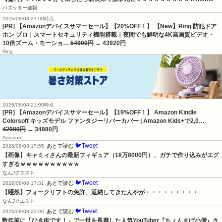
バズッター速報
2026/08/08 21:00時点
[PR] 【Amazonデバイスサマーセール】【20%OFF！】 【New】Ring 防犯ドア
ホン プロ｜スマートセキュリティ機能搭載｜夜間でも鮮明な4K高画質ビデオ・
10倍ズーム・モーショ…
54900円
→ 43920円
Ring
2026/08/08 21:00時点
[PR] 【Amazonデバイスサマーセール】【19%OFF！】 Amazon Kindle
Colorsoft キッズモデル ファンタジーリバーカバー | Amazon Kids+で2,0…
42980円
→ 34980円
Amazon
🐦Tweet
あとで読む
2026/08/08 17:55
【画像】キャミィさんの最新フィギュア（18万8000円）、ガチで作り込みがエグ
すぎるｗｗｗｗｗｗｗｗｗｗ
なんJクエスト
🐦Tweet
あとで読む
2026/08/08 17:31
【唖然】フォークリフトの免許、返納してきたんやが・・・・・・・・・
なんJクエスト
🐦Tweet
あとで読む
2026/08/08 20:00
数年前に「ひき肉です！」で一世を風靡した人気YouTuber『ちょんまげ小僧』さ