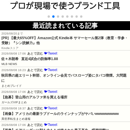
最近読まれている記事
2026/08/20まで
[PR]
【最大65%OFF】Amazon公式 Kindle本 サマーセール第2弾（教育・学参・
受験）『シン読解力』他
Kindleストア
🐦Tweet
あとで読む
2026/08/08 17:06
佐々木朗希   直近4試合の防御率1.88
MLB NEWS
🐦Tweet
あとで読む
2026/08/08 16:23
秋田県の超エリート幹部、オンライン会見でバスローブ姿にタバコ喫煙。大問題
に
まとめブレイド
🐦Tweet
あとで読む
2026/08/08 17:06
【急募】登山用のアルファ米を買える場所
ガールズVIPまとめ
🐦Tweet
あとで読む
2026/08/08 18:37
【画像】アメリカの最新ラブドールのラインナップがヤバいwwwwwwwww
異世界転生まとめ速報
🐦Tweet
あとで読む
2026/08/08 17:06