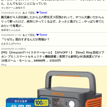
ん、とんでもないことになっていた
オレ的ゲーム速報＠刃
🐦Tweet
あとで読む
2026/08/08 18:31
義兄嫁が４人目妊娠したから上の野生児３匹預かれって。やつら大嫌いだからム
リって断ったけど、絶対にやってくるはず。さっさと逃げとこ→やっぱり来てた
みたいで鬼電が…
修羅場ちゃんねる
🐦Tweet
あとで読む
2026/08/08 17:30
『リゼロ』面白すぎるんだが異端か？
ああ言えばForYou
2026/08/08 21:00時点
[PR] 【Amazonデバイスサマーセール】【20%OFF！】 【New】Ring 防犯ドア
ホン プロ｜スマートセキュリティ機能搭載｜夜間でも鮮明な4K高画質ビデオ・
10倍ズーム・モーショ…
54900円
→ 43920円
Ring