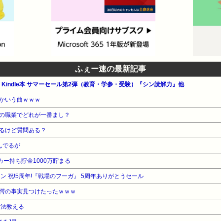
.582 ID:XrrauBdqd 何で先に退職届出さないの？ 36:風吹けば名無し 2016/05/08
 ゴールデンウイーク明けに急にやる気なくなって突発的にばっくれたから退職届出
18.790 ID:S8yLVUJ3a 辞めるならさっさと退職届郵送すればいいだろ 38:風吹け
7invQa >>32 郵送で事務的なやり取りして辞めるのが理想だからそろそろ出すよ！
23.905 ID:ilWDXhVnd 無断欠勤することによって会社に迷惑はかからないんで
ふぇー速の最新記事
 ID:Kh57invQa >>33 かかるだろうねw 41:風吹けば名無し 2016/05/08(日) 20:0
ば名無し 2016/05/08(日) 20:04:54.454 ID:Kh57invQa >>
公式 Kindle本 サマーセール第2弾（教育・学参・受験）『シン読解力』他
0:07:22.445 ID:ilWDXhVnd >>44責任感の無いのあなたはなぜこの
かいう曲ｗｗｗ
20:09:25.148 ID:Kh57invQa >>48 なんでだろうね 35:風吹けば名無し 201
の職業でどれが一番まし？
因？ 40:風吹けば名無し 2016/05/08(日) 20:03:55.670 ID:Kh57i
るけど質問ある？
のと、コミュ障だから人と顔合わせたくなくなった（笑） 37:風吹けば名無し
んでるが
0 辞めるにしても普通に辞めろよ 43:風吹けば名無し 2016/05/08(日) 20:04:22.4
し 2016/05/08(日) 20:04:22.094 ID:zxYmkpvq0 なんの会
カー持ち貯金1000万貯まる
 ID:Kh57invQa >>42 ただの工場だよー 46:風吹けば名無し 2016/05/08(日) 20
ン 祝!5周年!『戦場のフーガ』 5周年ありがとうセール
さ 51:風吹けば名無し 2016/05/08(日) 20:08:38.953 ID:Kh5
愕の事実見つけたったｗｗｗ
(日) 20:06:30.603 ID:uKRXr3i80 俺も一週間無断欠勤したけど社長
方法教える
 ID:Kh57invQa >>47 優しい社長だね！ 49:風吹けば名無し 2016/05/08(日) 20: