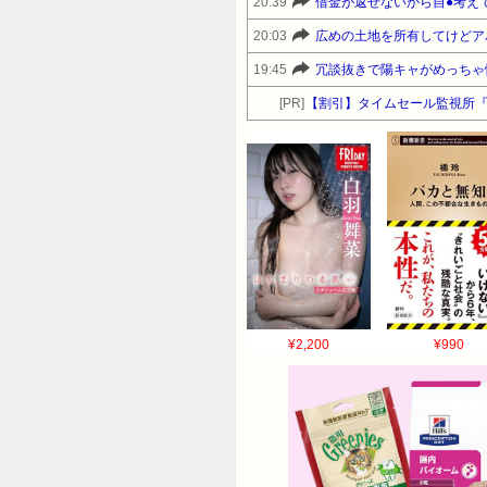
20:39
借金が返せないから自●考え
歳？ 何年勤めた？ 離職票は頑張って手に入
はまだ2カ月半 ありがとう頑張るよ！ 58
20:03
広めの土地を所有してけどア
今の会社に復帰することが一番正しい選択 5
19:45
冗談抜きで陽キャがめっちゃ
アリか 50:風吹けば名無し 2016/05/08
[PR]
【割引】タイムセール監視所
ID:Kh57invQa >>50 22！ 6
なよ 63:風吹けば名無し 2016/05/08(
ID:ilWDXhVnd 自分はまだ若い、先
んだろうけど今のこの性格を直さないと変わ
BE:396731329-2BP(2016) 
カマwww 65:風吹けば名無し 2016/0
なっても治らん。不治の病や。 67:風吹け
うとクセになるね 68:風吹けば名無し 2
2016/05/08(日) 20:26:5
¥2,200
¥990
2016/05/08(日) 20:26
ですね。 71:風吹けば名無し 2016/
元:…