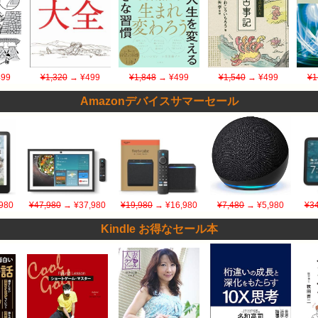
99
¥1,320
→ ¥499
¥1,848
→ ¥499
¥1,540
→ ¥499
¥1
Amazonデバイスサマーセール
980
¥47,980
→ ¥37,980
¥19,980
→ ¥16,980
¥7,480
→ ¥5,980
¥34
Kindle お得なセール本