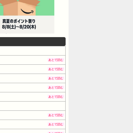
(日) 20:01:55.740
す時間なかった 32:風吹けば名無
ば名無し 2016/05/08(日)
 33:風吹けば名無し
すか？ 39:風吹けば名無し
4:11.169 ID:ilWDXhVnd >>39
41 責任感がないからかな！ 48:風吹け
様なスレッドをたてようと思ったのですか？
あとで読む
6/05/08(日) 20:01:19.275
あとで読む
nvQa >>35 今の会社に入る前半年ニー
あとで読む
 2016/05/08(日)
65 ID:Kh57invQa >>37 そうし
あとで読む
社？ 営業？ 45:風吹けば名無し
あとで読む
:06:13.668 ID:mrp1WDje0 底
7invQa >>46 確かにまずいよー
あとで読む
が許してくれた。 52:風吹けば名無し
あとで読む
07:27.460 ID:tztPS6rFd 何