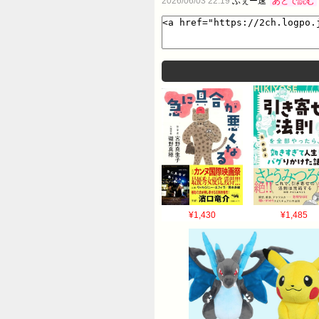
2026/06/03 22:19
ふぇー速
あとで読む
動悸が止まらんよwww 17:風吹けば名無し
2016/05/08(日) 19:57:43.
19:51:14.991 ID:rW5lXx/l
う！ 7:風吹けば名無し 2016/05/0
19:55:15.913 ID:Kh57invQ
償問題になるだろ 20:風吹けば名無し 2
かったよー 9:風吹けば名無し 2016/
2016/05/08(日) 19:56:10.
19:54:36.211 ID:fCR8bzFs
もばっくれで辞めたけど、自己都合退職って
う辞めるしか選択肢ないだろ？ まだ行ける？
よw 18:風吹けば名無し 2016/05/0
¥1,430
¥1,485
19:58:16.379 ID:Kh57inv
ID:B0TD7Lfm0 じゃあそろそろ次に
な！ でも少し休みたい 27:風吹けば名無し 
19:59:34.998 ID:Kh57invQ
た会社？ 34:風吹けば名無し 2016/