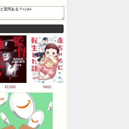
んで行かねえの？ 24:風吹けば名無し
無し 2016/05/08(日)
h57invQa >>6 まだ大丈夫だとおも
けば名無し 2016/05/08(日)
9 ID:WcYAIKZqd まともな企業でも賠
会社もばっくれで辞めたけど賠償にはならな
見に来る 21:風吹けば名無し
 2016/05/08(日)
7 ID:Kh57invQa >>13 前の会社
1.580 ID:PJ36pQpIM も
invQa >>15 いやーもう行けない
風吹けば名無し 2016/05/08(日)
¥2,000
¥682
(日) 19:58:16.599
0 ID:Kh57invQa >>26 そうだ
吹けば名無し 2016/05/08(日)
58 ID:cKfGbVsh0 何年くらい働いて
るとこは2カ月半かな！ 31:風吹けば名無