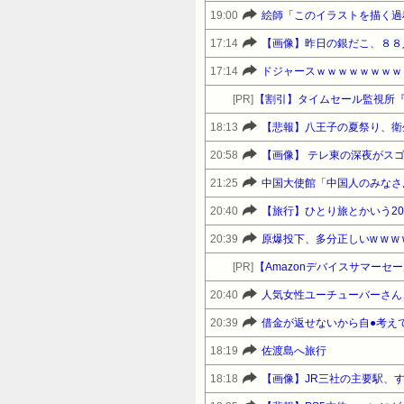
19:00
17:14
【画像】昨日の銀だこ、８８
17:14
ドジャースｗｗｗｗｗｗｗｗ
[PR]
【割引】タイムセール監視所
18:13
【悲報】八王子の夏祭り、衛
20:58
【画像】 テレ東の深夜がス
21:25
中国大使館「中国人のみなさ
20:40
【旅行】ひとり旅とかいう2
20:39
原爆投下、多分正しいw w w w w w
[PR]
20:40
人気女性ユーチューバーさん
20:39
借金が返せないから自●考え
18:19
佐渡島へ旅行
18:18
【画像】JR三社の主要駅、