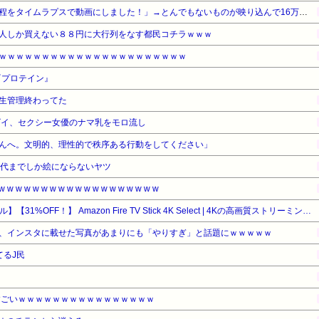
絵師「このイラストを描く過程をタイムラプスで動画にしました！」→とんでもないものが映り込んで16万いいね
人しか買えない８８円に大行列をなす都民コチラｗｗｗ
ｗｗｗｗｗｗｗｗｗｗｗｗｗｗｗｗｗｗｗｗｗｗ
『プロテイン』
生管理終わってた
ゴイ、セクシー女優のナマ乳をモロ流し
んへ。文明的、理性的で秩序ある行動をしてください」
0代までしか絵にならないヤツ
 w w w w w w w w w w w w w w w w
【Amazonデバイスサマーセール】【31%OFF！】 Amazon Fire TV Stick 4K Select | 4Kの高画質ストリーミング | ストリーミングメディアプレイヤー
、インスタに載せた写真があまりにも「やりすぎ」と話題にｗｗｗｗｗ
てるJ民
すごいｗｗｗｗｗｗｗｗｗｗｗｗｗｗｗｗ