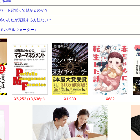
てるJ民
れろよ 54:風吹けば名無し 2016/05/08(日) 20:10:07.180 ID:Kh
:風吹けば名無し 2016/05/08(日) 20:11:36.270 ID:uKRXr3i
パート経営って儲かるのか？
9:風吹けば名無し 2016/05/08(日) 20:13:34.906 ID:Kh57in
怖いんだが克服する方法ない？
(日) 20:08:29.893 ID:XREctbaxp 何歳？ 56:風吹けば名無し 2016/05/
『ミネラルウォーター』
0:風吹けば名無し 2016/05/08(日) 20:14:41.245 ID:Erz0iTD+0 
日) 20:15:34.157 ID:Kh57invQa >>60 ありがとう！ 61:風吹けば名無し 2
があると思いますか？ 64:風吹けば名無し 2016/05/08(日) 20:16:28.187 
れないとは思ってる！ 62:風吹けば名無し 2016/05/08(日) 20:15:31
俺もバックレでしか辞めたことねぇわ 66:風吹けば名無し 2016/05/08(日) 20:17:03
5/08(日) 20:17:01.378 ID:JGhWSqxX0 BE:396731329-2BP
ば名無し 2016/05/08(日) 20:17:35.719 ID:Kh57invQa 
016/05/08(日) 20:25:29.467 ID:QAUbpPgIp 試用期間は正
8.435 ID:Kh57invQa >>68 試用期間なかったよ！ すぐ社会保険加入させられ
¥6,252 (+3,636pt)
¥1,980
¥682
:20.717 ID:ilWDXhVnd 会社が、社会があなたを必要とする期間は思いの
05/08(日) 20:27:39.387 ID:Kh57invQa >>69 ありがとうご