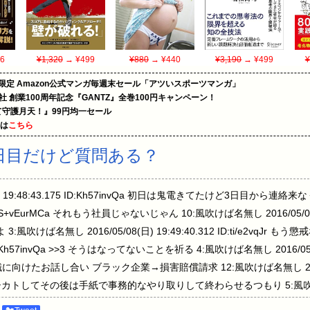
6
¥1,320
→ ¥499
¥880
→ ¥440
¥3,190
→ ¥499
¥
限定 Amazon公式マンガ毎週末セール「アツいスポーツマンガ」
社 創業100周年記念『GANTZ』全巻100円キャンペーン！
守護月天！』99円均一セール
めは
こちら
日目だけど質問ある？
日) 19:48:43.175 ID:Kh57invQa 初日は鬼電きてたけど3日目から連
35 ID:S+vEurMCa それもう社員じゃないじゃん 10:風吹けば名無し 2016/05/08(
よ 3:風吹けば名無し 2016/05/08(日) 19:49:40.312 ID:ti/e2vqJ
04 ID:Kh57invQa >>3 そうはなってないことを祈る 4:風吹けば名無し 2016/05/08
退職に向けたお話し合い ブラック企業→損害賠償請求 12:風吹けば名無し 2016/05/
間は連絡シカトしてその後は手紙で事務的なやり取りして終わらせるつもり 5:風吹けば
a 心臓バクバクでしょそんなことしちゃ 14:風吹けば名無し 2016/05/08(日) 19:54: