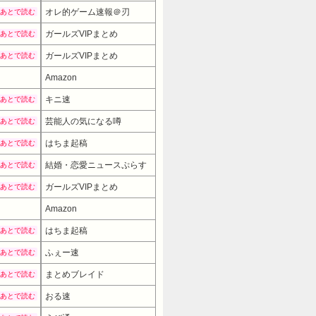
オレ的ゲーム速報＠刃
あとで読む
ガールズVIPまとめ
あとで読む
ガールズVIPまとめ
あとで読む
Amazon
キニ速
あとで読む
芸能人の気になる噂
あとで読む
はちま起稿
あとで読む
結婚・恋愛ニュースぷらす
あとで読む
ガールズVIPまとめ
あとで読む
Amazon
7980円
→ 5480円 （22:30時点）
はちま起稿
あとで読む
ふぇー速
あとで読む
まとめブレイド
あとで読む
おる速
あとで読む