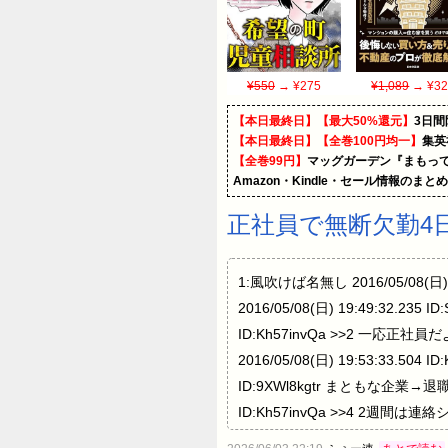
¥550
→ ¥275
¥1,089
→ ¥32
【本日最終日】【最大50%還元】
3日間
【本日最終日】【全巻100円均一】
集英
【全巻99円】
マッグガーデン『まもって
Amazon・Kindle・セール情報のまと
正社員で無断欠勤4
1:風吹けば名無し 2016/05/08(
2016/05/08(日) 19:49:32.2
ID:Kh57invQa >>2 一応正社員だ
2016/05/08(日) 19:53:33.5
ID:9XWl8kgtr まともな企業→
ID:Kh57invQa >>4 2週
19:50:24.432 ID:wuLIZQqG