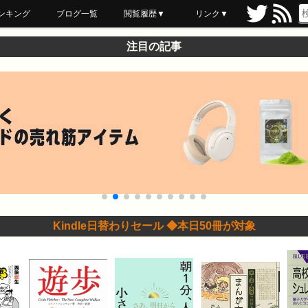
ンキング
ブログ一覧
閲覧履歴▼
リンク▼
ブックマーク
最近読んだ
あとで読む
ネットスーパー
飲食店舗用品
セール情報
注目の記事
Kindle日替わりセール ◆本日50冊が対象