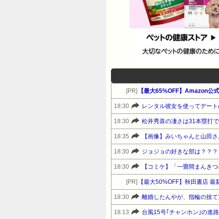
[PR]
18:30
レンタル彼女を使ってデート
18:30
松井秀喜の凄さは31本塁打
18:35
【画像】みいちゃんと山田さ
18:30
ジョジョの好きな部は？？？
18:30
【コミケ】「一畳間まんきつ
[PR]
【最大50%OFF】秋田書店 
18:30
離婚したんやが、指輪の捨て
18:13
台風15号｢チャンホン｣の進