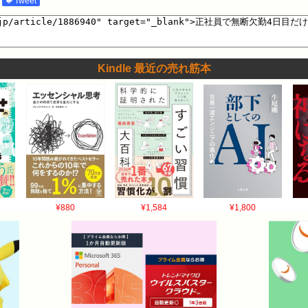
🐦Tweet
 2016/05/08(日) 19:55:03.208 ID:b8JU6h0na >>14 な
122 ID:Kh57invQa >>17 気まずいし、もう顔合わせたくないから！ 6:風吹けば名
0 もう解雇されてる 16:風吹けば名無し 2016/05/08(日) 19:55:00.684 ID:K
8(日) 19:51:17.893 ID:1FMi2MMg0 休んでも精神的に疲れそう 19:風吹
Kindle 最近の売れ筋本
a >>7確かに 気疲れはする 8:風吹けば名無し 2016/05/08(日) 19:51:34.00
016/05/08(日) 19:55:50.249 ID:Kh57invQa >>8 前の
05/08(日) 19:52:04.187 ID:GcyxxiF20 うちなら心配して家まで
827 ID:Kh57invQa >>9 家に来られるのはかなり困るんだよなー 13:風吹けば名無し
0 正社員バックれは後々辛いぞ 22:風吹けば名無し 2016/05/08(日) 19:56:49.36
ことで処理してもらった 15:風吹けば名無し 2016/05/08(日) 19:54:5
 23:風吹けば名無し 2016/05/08(日) 19:57:10.245 ID:Kh57
8(日) 19:55:12.598 ID:bRnqyQgg0 1週間までギリギリ復帰できる 25:
¥880
¥1,584
¥1,800
Qa >>18 仕事もうやる気ないから復帰はしたくないw 26:風吹けば名無し 2016/05/08
バックレる会社探そうぜ 28:風吹けば名無し 2016/05/08(日) 19:59:07.80
2016/05/08(日) 19:58:33.233 ID:4HweFI7S0 釣り釣り 29:風
a >>27 残念ながらガチです 30:風吹けば名無し 2016/05/08(日) 19:59:44.6
05/08(日) 20:01:03.300 ID:Kh57invQa >>30 いまばっくれて