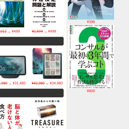
¥396
,012
→ ¥499
¥1,694
→ ¥499
,980
→ ¥31,480
¥42,980
→ ¥34,980
¥800