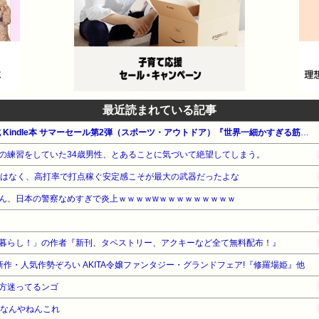
最近読まれている記事
【最大65%OFF】Amazon公式 Kindle本 サマーセール第2弾（スポーツ・アウトドア）『世界一細かすぎる筋トレ図鑑』他
の練習をしていた34歳男性、とあることに気づいて絶望してしまう。
ではなく、高打率で打点稼ぐ安定感こそが最大の武器だったよな
ん、日本の警察なめすぎで炎上ｗｗｗｗwｗｗｗｗｗｗｗｗｗ
暮らし！」の作者『新刊、タペストリー、アクキーなど全て無料配布！』
最新作・人気作勢ぞろい AKITA令嬢ファンタジー・グランドフェア!『修羅場姫』他
方迷ってるンゴ
路なんやねんこれ