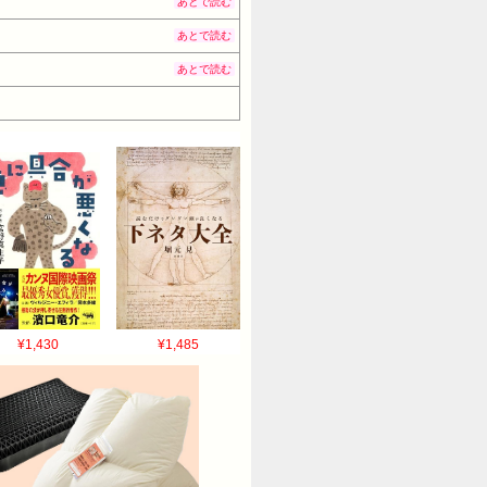
あとで読む
57invQa >>49 22歳！ 今の会社
80 >>54 謝れば許してくれると思うよ
あとで読む
vQa >>58 そうかー 考え直すのも
あとで読む
08(日) 20:10:25.515
なんだまだ若いやん 余裕余裕 やりたいことやん
016/05/08(日) 20:14:44.477
ID:Kh57invQa >>61 先はある
.659 ID:JGhWSqxX0
.612 ID:Kh57invQa >>62 ナ
(2016) 言っとくが、バックレ癖は何歳に
>>65 確かに一度でもばっくれをしてしま
社員では無いけど 70:風吹けば名無し
たから 69:風吹けば名無し
¥1,430
¥1,485
外短いものです。悪癖が改善されると良い
ざいます 少しずつ直したいと思います 参照