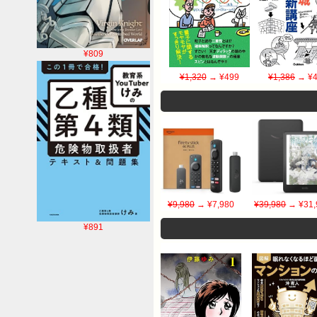
¥809
¥1,320
→ ¥499
¥1,386
→ ¥4
¥9,980
→ ¥7,980
¥39,980
→ ¥31,
¥891