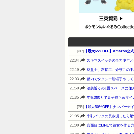
し 2016/05/08(日) 19:59:53
ID:Kh57invQa >>31
し 2016/05/08(日) 20:00:
20:02:37.158 ID:Kh5
2016/05/08(日) 20:00:
2016/05/08(日) 20:02:59.656
なぜ笑っていられるのですか？ 44:風吹け
[PR]
【最大65%OFF】Amazon
ば名無し 2016/05/08(日) 2
22:34
スキマスイッチの全力少年と
53:風吹けば名無し 2016/05/08(日) 
22:19
旋盤士、溶接工、介護この中
ID:b8JU6h0na 職場の人間関係が原
22:03
都内でタクシー運転手やって
トやってたからニートあがりっていう
21:50
池袋近くの1畳スペースに住
20:02:28.324 ID:zxYmkpvq
たかったけど無理だった 42:風吹けば名無
21:35
年収380万で妻子持ち家マイ
2016/05/08(日) 20:05:10.904
[PR]
【最大50%OFF】ナンバーナイ
辺工場でもまともに働けないのか どうすんの
21:05
牛乳パックの長さ測ったら驚
47:風吹けば名無し 2016/05/08
21:00
真面目にLINEで彼女を作る
2016/05/08(日) 20:08:55.769