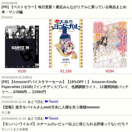
2026/08/09
[PR] 【ベストセラー】毎日更新！最近みんながリアルに買っている商品まとめ
本・マンガ編
Amazon
¥100
¥1,188
¥594
2026/08/09 02:00時点
[PR] 【Amazonデバイスサマーセール】【18%OFF！】 Amazon Kindle
Paperwhite (16GB) 7インチディスプレイ、色調調節ライト、12週間持続バッテ
リー…
27980円
→ 22980円
Amazon
🐦Tweet
あとで読む
2026/08/08 22:40
【悲報】楽天モバイルさんww9月末に人権を失う模様wwwww
キニ速
🐦Tweet
あとで読む
2026/08/08 21:30
【モンハンワイルズ】スチームのレビュー以上に信じられる評価ってないだろ？
モンハンまとめ速報