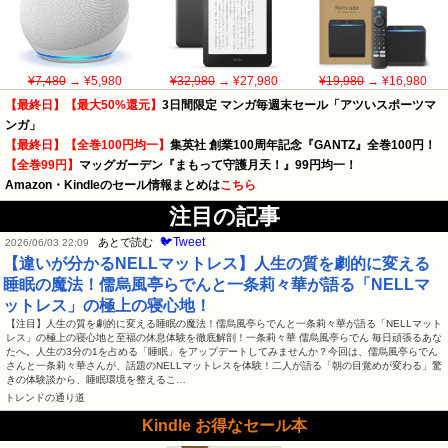
¥7,480
→ ¥5,980
¥32,980
→ ¥27,980
¥19,980
→ ¥16,980
【最終日】【最大50%還元】
3日間限定 マンガ毎週末セール「アツいスポーツマ
ンガ」
【最終日】【全巻100円均一】
集英社 創業100周年記念『GANTZ』全巻100円！
【全巻99円】
マッグガーデン『まもって守護月天！』99円均一！
Amazon・Kindleのセール情報まとめは
こちら
注目の記事
🐦Tweet
あとで読む
2026/06/03 22:09
【違いが分かるNELLマットレス】人生の質を劇的に変える
睡眠の魔法！儒烏風亭らでんと一条莉々華が語る「NELLマ
ットレス」の極上の寝心地！
【注目】人生の質を劇的に変える睡眠の魔法！儒烏風亭らでんと一条莉々華が語る「NELLマット
レス」の極上の寝心地と至福の休息体験を徹底解剖！一条莉々華 儒烏風亭らでん 毎日頑張るあな
たへ。人生の3分の1を占める「睡眠」をアップデートしてみませんか？今回は、儒烏風亭らでん
さんと一条莉々華さんが、話題のNELLマットレスを体験！二人が語る「朝の目覚めが変わる」驚
きの体験談から、睡眠環境を整えるこ…
トレンドの通り道
Kindle お得なセール本