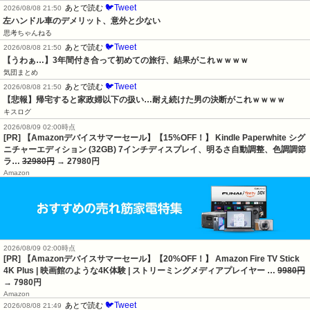
🐦Tweet
あとで読む
2026/08/08 21:50
左ハンドル車のデメリット、意外と少ない
思考ちゃんねる
🐦Tweet
あとで読む
2026/08/08 21:50
【うわぁ…】3年間付き合って初めての旅行、結果がこれｗｗｗｗ
気団まとめ
🐦Tweet
あとで読む
2026/08/08 21:50
【悲報】帰宅すると家政婦以下の扱い…耐え続けた男の決断がこれｗｗｗｗ
キスログ
2026/08/09 02:00時点
[PR] 【Amazonデバイスサマーセール】【15%OFF！】 Kindle Paperwhite シグ
ニチャーエディション (32GB) 7インチディスプレイ、明るさ自動調整、色調調節
ラ…
32980円
→ 27980円
Amazon
2026/08/09 02:00時点
[PR] 【Amazonデバイスサマーセール】【20%OFF！】 Amazon Fire TV Stick
4K Plus | 映画館のような4K体験 | ストリーミングメディアプレイヤー …
9980円
→ 7980円
Amazon
🐦Tweet
あとで読む
2026/08/08 21:49