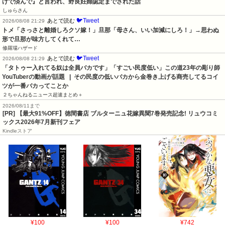
けで済んで』と言われ、野良妊婦認定までされた話
しゅらさん
🐦Tweet
あとで読む
2026/08/08 21:29
トメ「さっさと離婚しろクソ嫁！」旦那「母さん、いい加減にしろ！」→思わぬ
形で旦那が味方してくれて…
修羅場ハザード
🐦Tweet
あとで読む
2026/08/08 21:29
「タトゥー入れてる奴は全員バカです」「すごい民度低い」この道23年の彫り師
YouTuberの動画が話題   |  その民度の低いバカから金巻き上げる商売してるコイ
ツが一番バカってことか
２ちゃんねるニュース超速まとめ＋
2026/08/11まで
[PR] 【最大91%OFF】徳間書店 ブルターニュ花嫁異聞7巻発売記念! リュウコミ
ックス2026年7月新刊フェア
Kindleストア
¥100
¥100
¥742