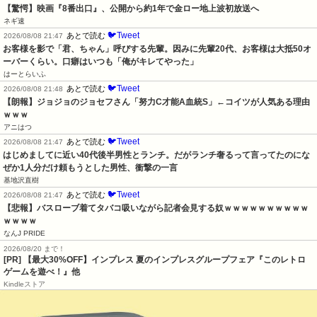
【驚愕】映画『8番出口』、公開から約1年で金ロー地上波初放送へ
ネギ速
🐦Tweet
あとで読む
2026/08/08 21:47
お客様を影で「君、ちゃん」呼びする先輩。因みに先輩20代、お客様は大抵50オ
ーバーくらい。口癖はいつも「俺がキレてやった」
はーとらいふ
🐦Tweet
あとで読む
2026/08/08 21:48
【朗報】ジョジョのジョセフさん「努力C才能A血統S」←コイツが人気ある理由
ｗｗｗ
アニはつ
🐦Tweet
あとで読む
2026/08/08 21:47
はじめましてに近い40代後半男性とランチ。だがランチ奢るって言ってたのにな
ぜか1人分だけ頼もうとした男性、衝撃の一言
基地沢直樹
🐦Tweet
あとで読む
2026/08/08 21:47
【悲報】バスローブ着てタバコ吸いながら記者会見する奴ｗｗｗｗｗｗｗｗｗｗ
ｗｗｗｗ
なんJ PRIDE
2026/08/20 まで！
[PR]
【最大30%OFF】インプレス 夏のインプレスグループフェア『このレトロ
ゲームを遊べ！』他
Kindleストア