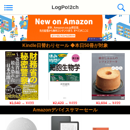
LogPo!2ch
Kindle日替わりセール ◆本日50冊が対象
¥1,540
→ ¥499
¥2,420
→ ¥499
¥1,694
→ ¥499
Amazonデバイスサマーセール