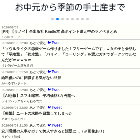
2026/08/09
[PR] 【ラノベ】全出版社 Kindle本 高ポイント還元中のラノベまとめ
Kindleストア
🐦Tweet
あとで読む
2026/08/08 22:00
「ソウルライクの恋愛ゲーム作りました！フリーゲームです」→女の子と会話し
て「弱攻撃」「強攻撃」「パリィ」「ローリング」を選ぶガチでダークソウルな
んだがｗｗｗｗｗ
オレ的ゲーム速報＠刃
🐦Tweet
あとで読む
2026/08/08 21:50
給料低いのに転職する気がない旦那
がーるずレポート
🐦Tweet
あとで読む
2026/08/08 22:00
【AI悲報】スマホ端末、平均価格8万円超へ
ライフハックちゃんねる弐式
🐦Tweet
あとで読む
2026/08/08 22:00
【衝撃】ニートの末路を目撃してしまった
カオスちゃんねる
🐦Tweet
あとで読む
2026/08/08 21:50
安川電機の人事がガチで美人すぎると話題に…（※画像あり）
ラビット速報