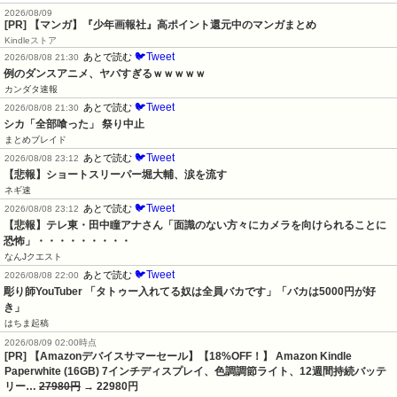
2026/08/09
[PR] 【マンガ】『少年画報社』高ポイント還元中のマンガまとめ
Kindleストア
🐦Tweet
あとで読む
2026/08/08 21:30
例のダンスアニメ、ヤバすぎるｗｗｗｗｗ
カンダタ速報
🐦Tweet
あとで読む
2026/08/08 21:30
シカ「全部喰った」 祭り中止
まとめブレイド
🐦Tweet
あとで読む
2026/08/08 23:12
【悲報】ショートスリーパー堀大輔、涙を流す
ネギ速
🐦Tweet
あとで読む
2026/08/08 23:12
【悲報】テレ東・田中瞳アナさん「面識のない方々にカメラを向けられることに
恐怖」・・・・・・・・・
なんJクエスト
🐦Tweet
あとで読む
2026/08/08 22:00
彫り師YouTuber 「タトゥー入れてる奴は全員バカです」「バカは5000円が好
き」
はちま起稿
2026/08/09 02:00時点
[PR] 【Amazonデバイスサマーセール】【18%OFF！】 Amazon Kindle
Paperwhite (16GB) 7インチディスプレイ、色調調節ライト、12週間持続バッテ
リー…
27980円
→ 22980円