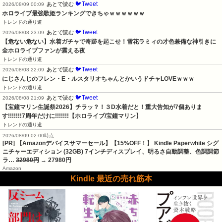
🐦Tweet
あとで読む
2026/08/09 00:09
ホロライブ最強歌姫ランキングできちゃｗｗｗｗｗｗ
トレンドの通り道
🐦Tweet
あとで読む
2026/08/08 23:09
【危ない危ない】水着ガチャで奇跡を起こせ！雪花ラミィの才色兼備な神引きに
全ホロライブファンが震える夜
トレンドの通り道
🐦Tweet
あとで読む
2026/08/08 22:09
にじさんじのフレン・E・ルスタリオちゃんとかいうドチャLOVEｗｗｗ
トレンドの通り道
🐦Tweet
あとで読む
2026/08/08 21:09
【宝鐘マリン生誕祭2026】チラッ？！３D水着だと！重大告知が7個ありま
す!!!!!!!7周年だけに!!!!!!!【ホロライブ/宝鐘マリン】
トレンドの通り道
2026/08/09 02:00時点
[PR] 【Amazonデバイスサマーセール】【15%OFF！】 Kindle Paperwhite シグ
ニチャーエディション (32GB) 7インチディスプレイ、明るさ自動調整、色調調節
ラ…
32980円
→ 27980円
Amazon
Kindle 最近の売れ筋本