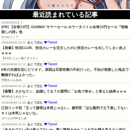
最近読まれている記事
2026/08/20まで
[PR]
【全巻33円】GANMA! サマーセール ホラータイトル全巻33円セール『怪物
殺しの詩』他
Kindleストア
🐦Tweet
あとで読む
2026/08/08 22:15
【画像】快活CLUB、快活カレーを注文したのに快活カレーを出してしまい炎上
ｗｗｗ
【2ch】ニュー速クオリティ
🐦Tweet
あとで読む
2026/08/08 22:12
6年の夫婦生活にピリオド。原因は旦那有責の不妊だった。不妊が発覚した地点で
離婚すればよかった...
浮気ちゃんねる
🐦Tweet
あとで読む
2026/08/08 22:12
【衝撃】さかなクン、結婚してる？の質問に「お魚で幸せ」と答えた結果ｗｗｗ
NEWSまとめもりー
🐦Tweet
あとで読む
2026/08/08 21:28
江別リンチ犯「立って謝罪は本気じゃない」 裁判官「ほな裁判で土下座してない
キミは本気じゃないな」
ガールズVIPまとめ
🐦Tweet
あとで読む
2026/08/08 22:13
「生まれてない子は覚えてないw」妻に堕胎させたことを忘れ開き直るクソ叔父