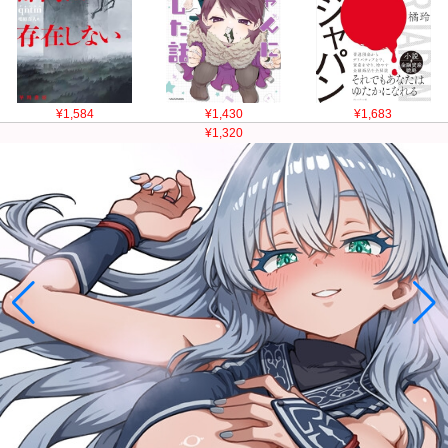
¥1,584
¥1,430
¥1,683
¥1,320