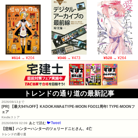
¥614
→ ¥204
¥946
→ ¥473
¥528
→ ¥264
トレンドの通り道の最新記事
2026/08/13まで
[PR]
【最大94%OFF】KADOKAWA&TYPE-MOON FGO11周年! TYPE-MOONフ
ェア
Kindleストア
🐦Tweet
あとで読む
2026/08/09 02:09
【悲報】ハンターハンターのツェリードニヒさん、4亡
トレンドの通り道