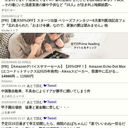
→その場にいた流産直後の嫁や子供など『10人』が泣き叫ぶ地獄絵図へ
まなにゅ～
2026/08/11まで
[PR] 【最大50%OFF】スターツ出版 ベリーズファンタジー8月新刊配信記念フェ
ア『忘れ去られた「おまけ令嬢」なので、家族の愛は望みません』他
Kindleストア
2026/08/09 02:00時点
[PR] 【Amazonデバイスサマーセール】【20%OFF！】 Amazon Echo Dot Max
(エコードットマックス)(2025年発売) - Alexaスピーカー、部屋中に広がる…
14980円
→ 11980円
Amazon
🐦Tweet
あとで読む
2026/08/08 21:26
中国製自動車、不具合によりドアが勝手に開いてしまう件
まとめたニュース
🐦Tweet
あとで読む
2026/08/08 21:27
甲子園出場校　猛暑と資金難に苦しむ・・・
ぶる速-VIP
🐦Tweet
あとで読む
2026/08/08 21:27
予定日10日過ぎて帝王切開したら、病院のおばちゃんに『楽でいいわねー切るだ