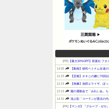
[PR]
【最大30%OFF】双葉社 フタ
14:05
【動画】移民ベトナム女達の
12:25
【悲報】オキニの嬢に70回
12:15
【画像】池田エライザ、ぽっ
12:15
14:31
池上彰「コーランが憲法の代
[PR]
【マンガ】『グループ・ゼロ