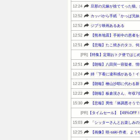
12:24
12:52
カッパから手紙「かっぱ兄妹
12:52
ジブリ映画あるある
12:52
【熊本地震】手術中の患者を
12:51
【悲報】たこ焼きのタコ、何
[PR]
【特集】定期おトク便ではじめ
12:51
【朗報】八田與一容疑者、情
12:24
12:23
【朗報】檜山沙耶に代わる新
12:22
【朗報】板倉滉さん、年収7
15:30
[PR]
15:03
「シッターさんとお楽しみの姿
12:25
【画像】咲-saki-作者、