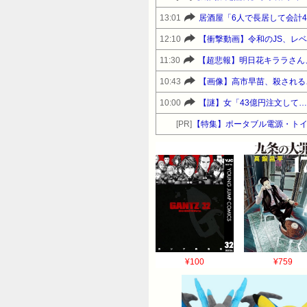
13:01
居酒屋「6人で長居して会計
12:10
【衝撃動画】令和のJS、レ
11:30
【超悲報】明日花キララさん
10:43
【画像】高市早苗、殺される
10:00
【謎】女「43億円注文して
[PR]
【特集】ポータブル電源・トイ
¥100
¥759