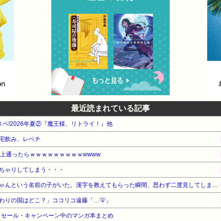
最近読まれている記事
スペ!2026年夏②『魔王様、リトライ！』他
宅飲み、レベチ
以上通ったらｗｗｗｗｗｗｗｗｗwwww
ちゃりしてしまう・・・
園の運動会で「みれいあ」ちゃんという名前の子がいた。漢字を教えてもらった瞬間、思わず二度見してしまい…
わりの国はどこ？」ココリコ遠藤「…💡」
』セール・キャンペーン中のマンガ本まとめ