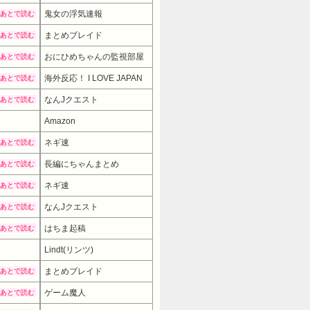
鬼女の浮気速報
あとで読む
まとめブレイド
あとで読む
おにひめちゃんの監視部屋
あとで読む
海外反応！ I LOVE JAPAN
あとで読む
なんJクエスト
あとで読む
Amazon
ネギ速
あとで読む
長編にちゃんまとめ
あとで読む
ネギ速
あとで読む
なんJクエスト
あとで読む
はちま起稿
あとで読む
Lindt(リンツ)
2980円
→ 1518円 （17:30時点）
まとめブレイド
あとで読む
ゲーム魔人
あとで読む