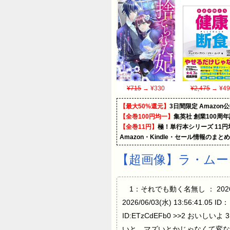
¥715
→ ¥330
¥2,475
→ ¥49
【最大50%還元】
3日間限定 Amaz
【全巻100円均一】
集英社 創業100周
【全巻11円】
極！単行本シリーズ 11
Amazon・Kindle・セール情報のまと
【超画像】ラ・ムー
1：それでも動く名無し ： 2026/06
2026/06/03(水) 13:56:41.05
ID:ETzCdEFb0 >>2 おいしいよ
いと、マズいとかじゃなくて変な味しそうなん