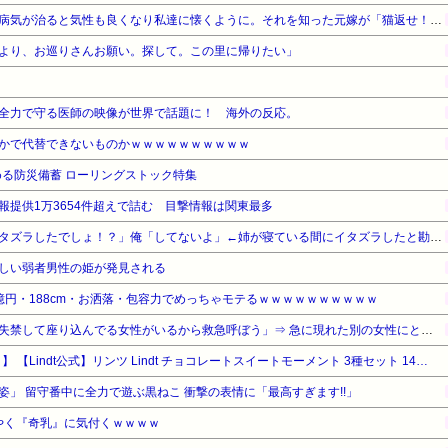
旦那の元嫁が捨ててった猫。病気が治ると気性も良くなり私達に懐くように。それを知った元嫁が「猫返せ！！」「あんたみたいな小娘に猫と旦那君の面倒見れるわけがない」→修羅場に…
より、お巡りさんお願い。探して。この里に帰りたい」
全力で守る医師の映像が世界で話題に！ 海外の反応。
かで代替できないものかｗｗｗｗｗｗｗｗｗｗ
る防災備蓄 ローリングストック特集
報提供1万3654件超えで詰む 目撃情報は関東最多
姉「下着に違和感がある！イタズラしたでしょ！？」俺「してないよ」←姉が寝ている間にイタズラしたと勘違いされているのだが・・・
しい弱者男性の姫が発見される
億円・188cm・お洒落・包容力でめっちゃモテるｗｗｗｗｗｗｗｗｗｗ
【悲報】男性「体調悪そうで失禁して座り込んでる女性がいるから救急呼ぼう」⇒ 急に現れた別の女性にとんでもない事をされてしまう・・・
【タイムセール】【49%OFF！】 【Lindt公式】リンツ Lindt チョコレートスイートモーメント 3種セット 14個入 ショッピングバッグS付
」 留守番中に全力で遊ぶ黒ねこ 衝撃の表情に「最高すぎます!!」
ようやく『奇乳』に気付くｗｗｗｗ