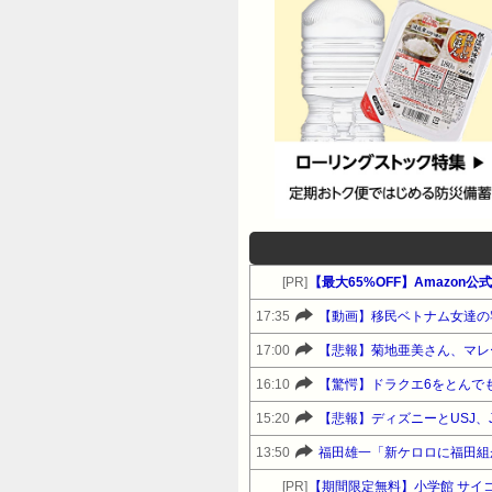
[PR]
【最大65%OFF】Amazon
17:35
【動画】移民ベトナム女達の
17:00
【悲報】菊地亜美さん、マレ
16:10
【驚愕】ドラクエ6をとんで
15:20
【悲報】ディズニーとUSJ
13:50
福田雄一「新ケロロに福田組
[PR]
【期間限定無料】小学館 サイ