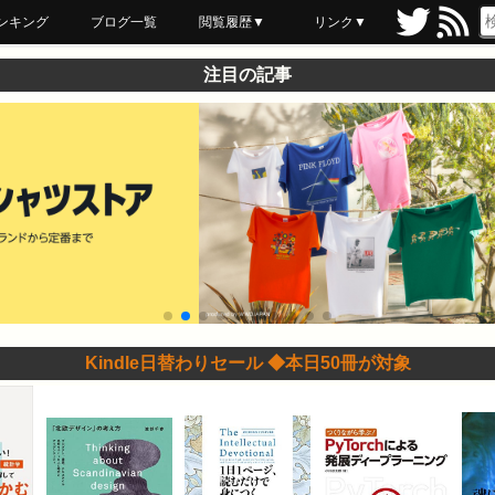
ンキング
ブログ一覧
閲覧履歴▼
リンク▼
ブックマーク
最近読んだ
あとで読む
ネットスーパー
飲食店舗用品
セール情報
注目の記事
Kindle日替わりセール ◆本日50冊が対象