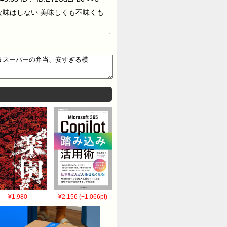
>>3 変な味はしない 美味しくも不味くも
¥1,980
¥2,156 (+1,066pt)