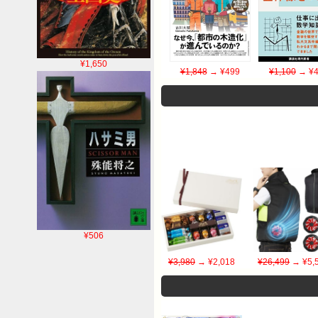
¥1,650
¥1,848
→ ¥499
¥1,100
→ ¥4
¥506
¥3,980
→ ¥2,018
¥26,499
→ ¥5,