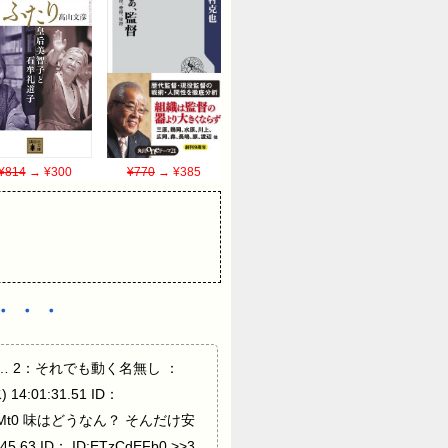
¥814
→ ¥300
¥770
→ ¥385
・・・
値段は… 2：それでも動く名無し ：
14:01:31.51 ID：
5XQn8Mt0 味はどうなん？ そんだけ安
ID： ID:ETzCdEFb0 >>3