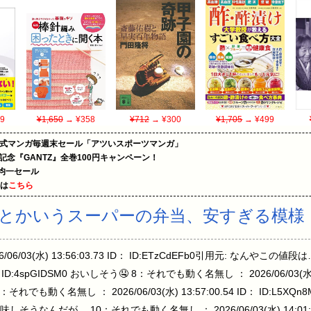
9
¥1,650
→ ¥358
¥712
→ ¥300
¥1,705
→ ¥499
on公式マンガ毎週末セール「アツいスポーツマンガ」
年記念『GANTZ』全巻100円キャンペーン！
円均一セール
めは
こちら
とかいうスーパーの弁当、安すぎる模様
/03(水) 13:56:03.73 ID： ID:ETzCdEFb0引用元: なんやこの
 ID： ID:4spGIDSM0 おいしそう🤤 8：それでも動く名無し ： 2026/06/03(水) 
 3：それでも動く名無し ： 2026/06/03(水) 13:57:00.54 ID： ID:L
だが… 10：それでも動く名無し ： 2026/06/03(水) 14:01:45.63 