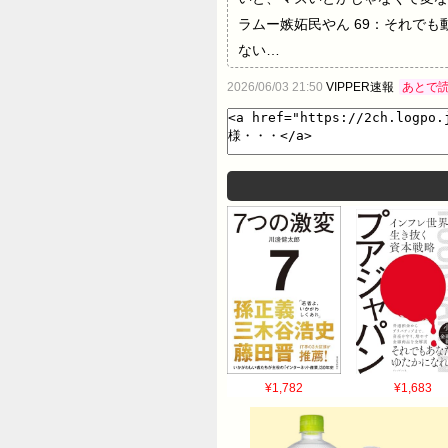
ラムー嫉妬民やん 69：それでも動く名無し
ない…
2026/06/03 21:50
VIPPER速報
あとで
¥1,782
¥1,683