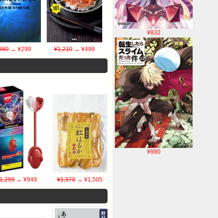
¥832
880
→ ¥299
¥1,210
→ ¥499
¥990
1,299
→ ¥949
¥1,970
→ ¥1,505