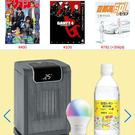
¥400
¥100
¥792 (+396pt)