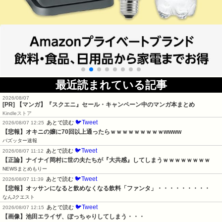
最近読まれている記事
2026/08/07
[PR] 【マンガ】『スクエニ』セール・キャンペーン中のマンガ本まとめ
Kindleストア
🐦Tweet
あとで読む
2026/08/07 12:25
【悲報】オキニの嬢に70回以上通ったらｗｗｗｗｗｗｗｗｗwwww
バズッター速報
🐦Tweet
あとで読む
2026/08/07 11:12
【正論】ナイナイ岡村に世の夫たちが『大共感』してしまうｗｗｗｗｗｗｗｗ
NEWSまとめもりー
🐦Tweet
あとで読む
2026/08/07 11:39
【悲報】オッサンになると飲めなくなる飲料「ファンタ」・・・・・・・・・
なんJクエスト
🐦Tweet
あとで読む
2026/08/07 12:15
【画像】池田エライザ、ぽっちゃりしてしまう・・・