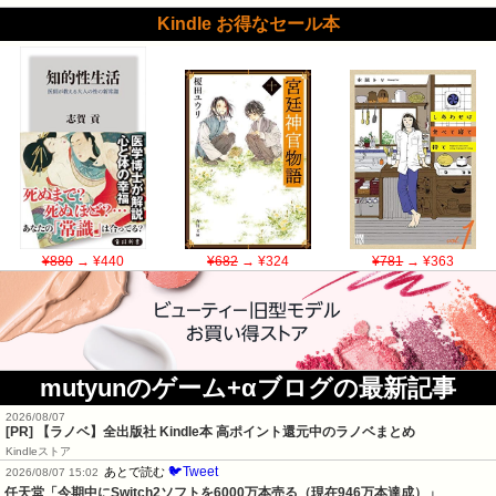
Kindle お得なセール本
¥880
→ ¥440
¥682
→ ¥324
¥781
→ ¥363
mutyunのゲーム+αブログの最新記事
2026/08/07
[PR] 【ラノベ】全出版社 Kindle本 高ポイント還元中のラノベまとめ
Kindleストア
🐦Tweet
あとで読む
2026/08/07 15:02
任天堂「今期中にSwitch2ソフトを6000万本売る（現在946万本達成）」