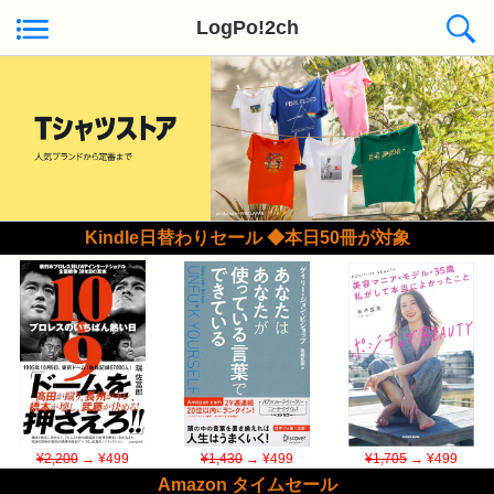
LogPo!2ch
Kindle日替わりセール ◆本日50冊が対象
¥2,200
→ ¥499
¥1,430
→ ¥499
¥1,705
→ ¥499
Amazon タイムセール