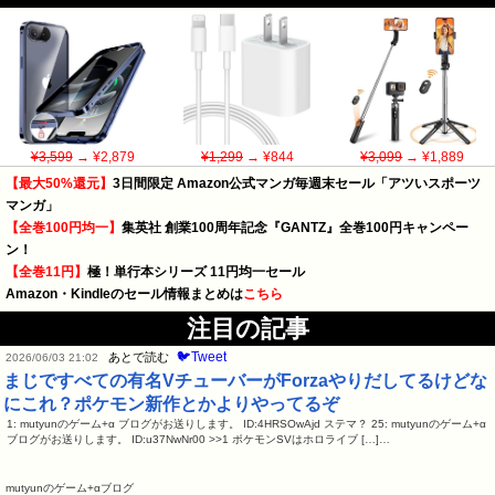
¥3,599
→ ¥2,879
¥1,299
→ ¥844
¥3,099
→ ¥1,889
【最大50%還元】
3日間限定 Amazon公式マンガ毎週末セール「アツいスポーツ
マンガ」
【全巻100円均一】
集英社 創業100周年記念『GANTZ』全巻100円キャンペー
ン！
【全巻11円】
極！単行本シリーズ 11円均一セール
Amazon・Kindleのセール情報まとめは
こちら
注目の記事
🐦Tweet
あとで読む
2026/06/03 21:02
まじですべての有名VチューバーがForzaやりだしてるけどな
にこれ？ポケモン新作とかよりやってるぞ
1: mutyunのゲーム+α ブログがお送りします。 ID:4HRSOwAjd ステマ？ 25: mutyunのゲーム+α
ブログがお送りします。 ID:u37NwNr00 >>1 ポケモンSVはホロライブ […]…
mutyunのゲーム+αブログ