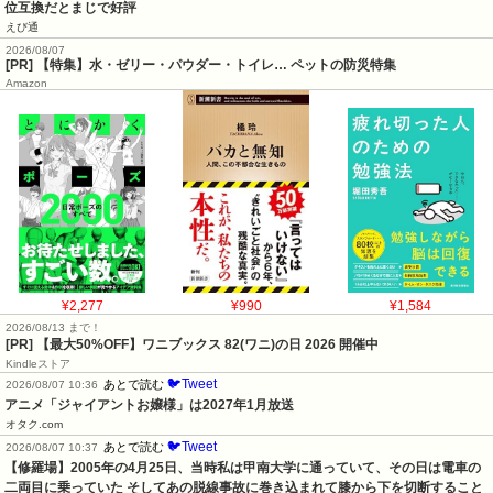
位互換だとまじで好評
えび通
2026/08/07
[PR] 【特集】水・ゼリー・パウダー・トイレ… ペットの防災特集
Amazon
¥2,277
¥990
¥1,584
2026/08/13 まで！
[PR]
【最大50%OFF】ワニブックス 82(ワニ)の日 2026 開催中
Kindleストア
🐦Tweet
あとで読む
2026/08/07 10:36
アニメ「ジャイアントお嬢様」は2027年1月放送
オタク.com
🐦Tweet
あとで読む
2026/08/07 10:37
【修羅場】2005年の4月25日、当時私は甲南大学に通っていて、その日は電車の
二両目に乗っていた そしてあの脱線事故に巻き込まれて膝から下を切断すること