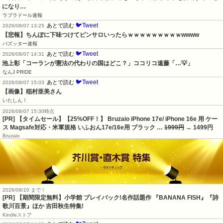
になり…
ラブラドール速報
🐦Tweet
あとで読む
2026/08/07 13:25
【悲報】ちんぽに下味つけてピンサロいったらｗｗｗｗｗｗｗｗｗwwww
バズッター速報
🐦Tweet
あとで読む
2026/08/07 14:31
池上彰「コーランが憲法の代わりの国はどこ？」ココリコ遠藤「…💡」
なんJ PRIDE
🐦Tweet
あとで読む
2026/08/07 15:03
【画像】稲村亜美さん
いたしん！
2026/08/07 15:30時点
[PR] 【タイムセール】【25%OFF！】 Bruzaio iPhone 17e/ iPhone 16e 用 ケー
ス Magsafe対応・米軍規格 いふおん17e/16e用 ブラック …
1999円
→ 1499円
Bruzaio
2026/08/10 まで！
[PR] 【期間限定無料】小学館 プレイバック!名作話題作 『BANANA FISH』『詩
歌川百景』ほか 吉田秋生特集!
Kindleストア