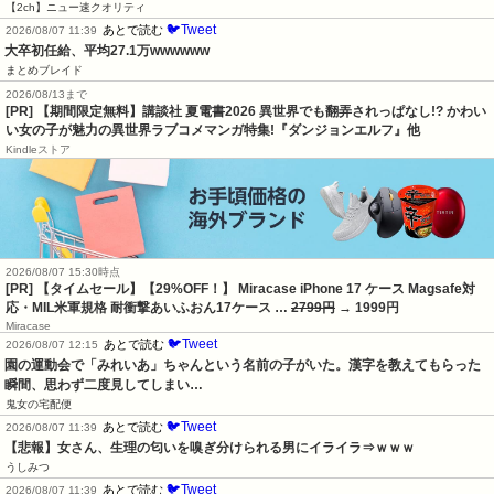
【2ch】ニュー速クオリティ
🐦Tweet
あとで読む
2026/08/07 11:39
大卒初任給、平均27.1万wwwwww
まとめブレイド
2026/08/13まで
[PR] 【期間限定無料】講談社 夏電書2026 異世界でも翻弄されっぱなし!? かわい
い女の子が魅力の異世界ラブコメマンガ特集!『ダンジョンエルフ』他
Kindleストア
2026/08/07 15:30時点
[PR] 【タイムセール】【29%OFF！】 Miracase iPhone 17 ケース Magsafe対
応・MIL米軍規格 耐衝撃あいふおん17ケース …
2799円
→ 1999円
Miracase
🐦Tweet
あとで読む
2026/08/07 12:15
園の運動会で「みれいあ」ちゃんという名前の子がいた。漢字を教えてもらった
瞬間、思わず二度見してしまい…
鬼女の宅配便
🐦Tweet
あとで読む
2026/08/07 11:39
【悲報】女さん、生理の匂いを嗅ぎ分けられる男にイライラ⇒ｗｗｗ
うしみつ
🐦Tweet
あとで読む
2026/08/07 11:39