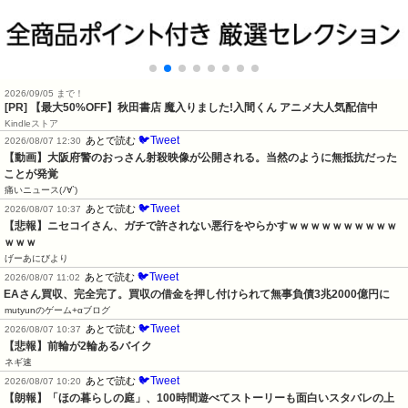
2026/09/05 まで！
[PR] 【最大50%OFF】秋田書店 魔入りました!入間くん アニメ大人気配信中
Kindleストア
🐦Tweet
あとで読む
2026/08/07 12:30
【動画】大阪府警のおっさん射殺映像が公開される。当然のように無抵抗だった
ことが発覚
痛いニュース(ﾉ∀`)
🐦Tweet
あとで読む
2026/08/07 10:37
【悲報】ニセコイさん、ガチで許されない悪行をやらかすｗｗｗｗｗｗｗｗｗｗ
ｗｗｗ
げーあにびより
🐦Tweet
あとで読む
2026/08/07 11:02
EAさん買収、完全完了。買収の借金を押し付けられて無事負債3兆2000億円に
mutyunのゲーム+αブログ
🐦Tweet
あとで読む
2026/08/07 10:37
【悲報】前輪が2輪あるバイク
ネギ速
🐦Tweet
あとで読む
2026/08/07 10:20
【朗報】「ほの暮らしの庭」、100時間遊べてストーリーも面白いスタバレの上