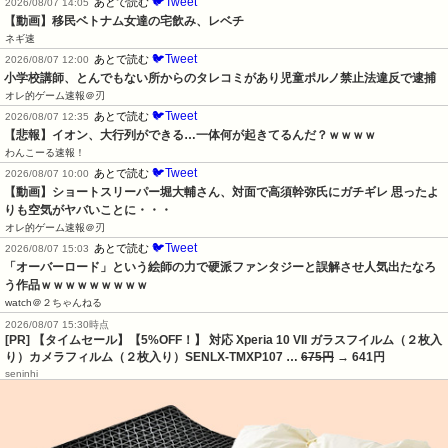
🐦Tweet
あとで読む
2026/08/07 14:05
【動画】移民ベトナム女達の宅飲み、レベチ
ネギ速
🐦Tweet
あとで読む
2026/08/07 12:00
小学校講師、とんでもない所からのタレコミがあり児童ポルノ禁止法違反で逮捕
オレ的ゲーム速報＠刃
🐦Tweet
あとで読む
2026/08/07 12:35
【悲報】イオン、大行列ができる…一体何が起きてるんだ？ｗｗｗｗ
わんこーる速報！
🐦Tweet
あとで読む
2026/08/07 10:00
【動画】ショートスリーパー堀大輔さん、対面で高須幹弥氏にガチギレ 思ったよ
りも空気がヤバいことに・・・
オレ的ゲーム速報＠刃
🐦Tweet
あとで読む
2026/08/07 15:03
「オーバーロード」という絵師の力で硬派ファンタジーと誤解させ人気出たなろ
う作品ｗｗｗｗｗｗｗｗｗ
watch＠２ちゃんねる
2026/08/07 15:30時点
[PR] 【タイムセール】【5%OFF！】 対応 Xperia 10 VII ガラスフイルム（２枚入
り）カメラフィルム（２枚入り）SENLX-TMXP107 …
675円
→ 641円
seninhi