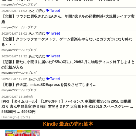
mutyunのゲーム+αブログ
🐦Tweet
あとで読む
2026/08/07 14:02
【悲報】サウジに買収されたEAさん、年間7億ドルの経費削減+大規模レイオフ実
施
mutyunのゲーム+αブログ
🐦Tweet
あとで読む
2026/08/07 13:02
【悲報】クラシックオーケストラ、ゲーム音楽をやらないとガラガラになり終わ
る・・・
mutyunのゲーム+αブログ
🐦Tweet
あとで読む
2026/08/07 12:32
【悲報】新たに小売りに届いたPS5の箱にに28年1月に物理ディスク終了しますと
の記載が入る
mutyunのゲーム+αブログ
🐦Tweet
あとで読む
2026/08/07 12:02
【朗報】任天堂、microSDExpressを普及させてしまう…
mutyunのゲーム+αブログ
2026/08/07 15:30時点
[PR] 【タイムセール】【10%OFF！】 ハイセンス 冷蔵庫 幅55cm 295L 自動霜
取り 真ん中野菜室 静音設計 右開き 3ドア 大容量 HR-K280LS スペースグレー …
55800円
→ 49980円
Hisense(ハイセンス)
Kindle 最近の売れ筋本