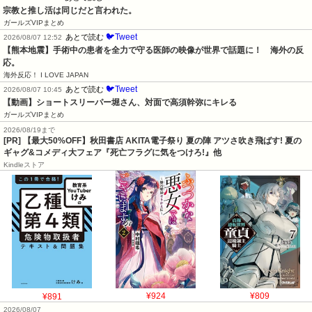
宗教と推し活は同じだと言われた。
ガールズVIPまとめ
🐦Tweet
あとで読む
2026/08/07 12:52
【熊本地震】手術中の患者を全力で守る医師の映像が世界で話題に！　海外の反
応。
海外反応！ I LOVE JAPAN
🐦Tweet
あとで読む
2026/08/07 10:45
【動画】ショートスリーパー堀さん、対面で高須幹弥にキレる
ガールズVIPまとめ
2026/08/19まで
[PR] 【最大50%OFF】秋田書店 AKITA電子祭り 夏の陣 アツさ吹き飛ばす! 夏の
ギャグ&コメディ大フェア『死亡フラグに気をつけろ!』他
Kindleストア
¥891
¥924
¥809
2026/08/07