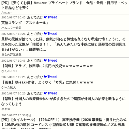
[PR] 【安くてお得】Amazon プライベートブランド 食品・飲料・日用品・ペッ
ト用品などを安く
Amazon
🐦Tweet
あとで読む
2026/08/07 10:45
英語スラング「アスクホール」
ハムスター速報
🐦Tweet
あとで読む
2026/08/07 12:24
旦那の元嫁が捨ててった猫。病気が治ると気性も良くなり私達に懐くように。そ
れを知った元嫁が「猫返せ！！」「あんたみたいな小娘に猫と旦那君の面倒見れ
るわけがない」→修羅場に…
鬼女の浮気速報
🐦Tweet
あとで読む
2026/08/07 10:46
【朗報】アラブ、秋田県に2兆円の投資ｗｗｗｗｗｗｗｗｗ
なんJ PRIDE
🐦Tweet
あとで読む
2026/08/07 12:25
【画像】咲-saki-作者、ようやく『奇乳』に気付くｗｗｗｗ
ゲーム魔人
🐦Tweet
あとで読む
2026/08/07 10:20
【悲報】外国人の医療費未払いが多すぎたので病院が外国人の治療を断るように
なってしまう
ネギ速
2026/08/07 15:30時点
[PR] 【タイムセール】【79%OFF！】 高圧洗浄機【2026 革新型・折りたたみ式
】10MPa強力噴射 コードレス 小型自吸式 USB-C充電式 多機能5in1ノズル 残量