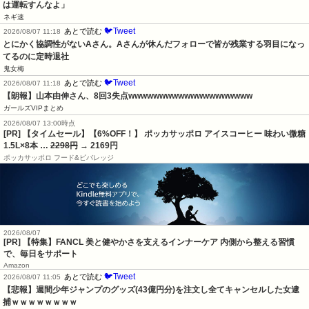
は運転すんなよ」
ネギ速
🐦Tweet
あとで読む
2026/08/07 11:18
とにかく協調性がないAさん。Aさんが休んだフォローで皆が残業する羽目になっ
てるのに定時退社
鬼女梅
🐦Tweet
あとで読む
2026/08/07 11:18
【朗報】山本由伸さん、8回3失点wwwwwwwwwwwwwwwwwwww
ガールズVIPまとめ
2026/08/07 13:00時点
[PR] 【タイムセール】【6%OFF！】 ポッカサッポロ アイスコーヒー 味わい微糖
1.5L×8本 …
2298円
→ 2169円
ポッカサッポロ フード&ビバレッジ
2026/08/07
[PR] 【特集】FANCL 美と健やかさを支えるインナーケア 内側から整える習慣
で、毎日をサポート
Amazon
🐦Tweet
あとで読む
2026/08/07 11:05
【悲報】週間少年ジャンプのグッズ(43億円分)を注文し全てキャンセルした女逮
捕ｗｗｗｗｗｗｗｗ