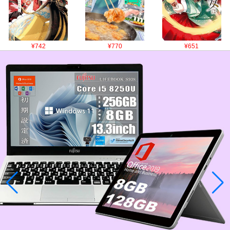
¥742
¥770
¥651