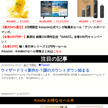
¥4,800
→ ¥3,980
¥135,000
→ ¥123,000
¥9,980
→ ¥7,980
【最大50%還元】
3日間限定 Amazon公式マンガ毎週末セール「アツいスポーツ
マンガ」
【全巻100円均一】
集英社 創業100周年記念『GANTZ』全巻100円キャンペー
ン！
【全巻11円】
極！単行本シリーズ 11円均一セール
Amazon・Kindleのセール情報まとめは
こちら
注目の記事
🐦Tweet
あとで読む
2026/06/03 20:32
ウィザードリィ新作か？謎のカウントダウン始まる
1: mutyunのゲーム+α ブログがお送りします。 ID:AmUKh8fO0 3日後 3: mutyunのゲーム+α ブ
ログがお送りします。 ID:Qfhfuro […]…
mutyunのゲーム+αブログ
Kindle お得なセール本