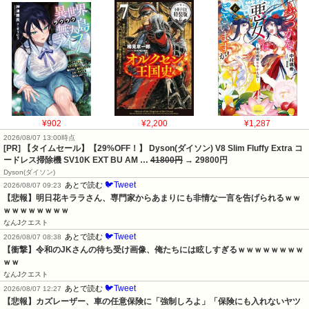
¥902
¥2,200
¥1,287
2026/08/07 13:00時点
[PR] 【タイムセール】【29%OFF！】 Dyson(ダイソン) V8 Slim Fluffy Extra コ
ードレス掃除機 SV10K EXT BU AM …
41800円
→ 29800円
Dyson(ダイソン)
🐦Tweet
あとで読む
2026/08/07 09:23
【悲報】明日花キララさん、専門家からあまりにも非情な一言を告げられるｗｗ
ｗｗｗｗｗｗｗｗ
なんJクエスト
🐦Tweet
あとで読む
2026/08/07 08:38
【衝撃】令和のJKさんの待ち受け画像、俺たちには眩しすぎるｗｗｗｗｗｗｗｗ
ｗｗ
なんJクエスト
🐦Tweet
あとで読む
2026/08/07 12:27
【悲報】カズレーザー、車の任意保険に「強制しろよ」「保険にも入れないヤツ