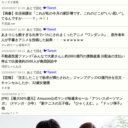
カンダタ速報
🐦Tweet
あとで読む
2026/08/07 11:05
【画像】生活保護女「これが私の今月の家計簿です。これのどこが“いい思い”し
てるんですか･･････？」⇒！！
不思議.net
🐦Tweet
あとで読む
2026/08/07 11:00
あまりにも酷すぎる出来でバカにされまくったアニメ『ワンダンス』、原作者本
人が手書きアニメを投稿した結果・・・ｗｗｗｗｗｗ
オレ的ゲーム速報＠刃
🐦Tweet
あとで読む
2026/08/07 09:21
不動産投資ファンド｢みんなで大家さん｣､約2881億円の債務超過 分配金の支払い
停止で出資者約2500人が集団訴訟中
理想ちゃんねる
🐦Tweet
あとで読む
2026/08/07 09:21
【悲報】「注文したことで欲求が満たされた」ジャンプグッズ43億円分を注文・
キャンセルしたか、32歳女逮捕
ネギ速
2026/08/09 まで！
[PR]
【最大50%還元】Amazon公式マンガ毎週末セール「アツいスポーツマン
ガ」（#マンガ・少年）『新テニスの王子様』『ひゃくえむ。』『ドッジ弾子』
他
Kindleストア