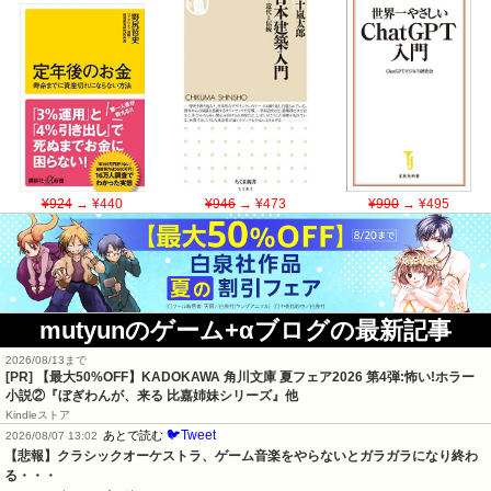
¥924
→ ¥440
¥946
→ ¥473
¥990
→ ¥495
mutyunのゲーム+αブログの最新記事
2026/08/13まで
[PR] 【最大50%OFF】KADOKAWA 角川文庫 夏フェア2026 第4弾:怖い!ホラー
小説②『ぼぎわんが、来る 比嘉姉妹シリーズ』他
Kindleストア
🐦Tweet
あとで読む
2026/08/07 13:02
【悲報】クラシックオーケストラ、ゲーム音楽をやらないとガラガラになり終わ
る・・・