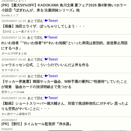
2026/08/13 まで！
[PR] 【最大50%OFF】KADOKAWA 角川文庫 夏フェア2026 第4弾:怖い!ホラー
小説②『ぼぎわんが、来る 比嘉姉妹シリーズ』他
Kindleストア
🐦Tweet
あとで読む
2026/08/07 12:15
【画像】池田エライザ、ぽっちゃりしてしまう・・・
【2ch】ニュー速クオリティ
🐦Tweet
あとで読む
2026/08/07 11:56
れいわ信者「“れいわ信者”や“れいわ知能”といった表現は差別的。放送禁止用語
にするべき」
ガールズVIPまとめ
🐦Tweet
あとで読む
2026/08/07 10:00
シャウエッセン公式、こういうのでいいんだよ丼を作る
ネラーボイス
🐦Tweet
あとで読む
2026/08/07 10:00
【サッカー界激震】韓国サッカー協会、W杯予選の審判に“性接待”していたこと
が発覚　協会カードの決済明細まで見つかる
哲学ニュースnwk
🐦Tweet
あとで読む
2026/08/07 10:00
【動画】ショートスリーパー堀大輔さん、対面で高須幹弥氏にガチギレ 思ったよ
りも空気がヤバいことに・・・
オレ的ゲーム速報＠刃
2026/08/07
[PR] 【割引】タイムセール監視所『浄水器』
Amazon