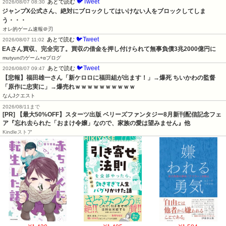
🐦Tweet
あとで読む
2026/08/07 08:30
ジャンプX公式さん、絶対にブロックしてはいけない人をブロックしてしま
う・・・
オレ的ゲーム速報＠刃
🐦Tweet
あとで読む
2026/08/07 11:02
EAさん買収、完全完了。買収の借金を押し付けられて無事負債3兆2000億円に
mutyunのゲーム+αブログ
🐦Tweet
あとで読む
2026/08/07 09:47
【悲報】福田雄一さん「新ケロロに福田組が出ます！」→爆死 ちいかわの監督
「原作に忠実に」→爆売れｗｗｗｗｗｗｗｗｗｗ
なんJクエスト
2026/08/11まで
[PR] 【最大50%OFF】スターツ出版 ベリーズファンタジー8月新刊配信記念フェ
ア『忘れ去られた「おまけ令嬢」なので、家族の愛は望みません』他
Kindleストア