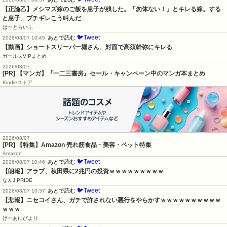
【正論乙】メシマズ嫁のご飯を息子が残した。「勿体ない！」とキレる嫁。する
と息子、ブチギレこう叫んだ
はーとらいふ
🐦Tweet
あとで読む
2026/08/07 10:45
【動画】ショートスリーパー堀さん、対面で高須幹弥にキレる
ガールズVIPまとめ
2026/08/07
[PR] 【マンガ】『一二三書房』セール・キャンペーン中のマンガ本まとめ
Kindleストア
2026/08/07
[PR] 【特集】Amazon 売れ筋食品・美容・ペット特集
Amazon
🐦Tweet
あとで読む
2026/08/07 10:46
【朗報】アラブ、秋田県に2兆円の投資ｗｗｗｗｗｗｗｗｗ
なんJ PRIDE
🐦Tweet
あとで読む
2026/08/07 10:37
【悲報】ニセコイさん、ガチで許されない悪行をやらかすｗｗｗｗｗｗｗｗｗｗ
ｗｗｗ
げーあにびより