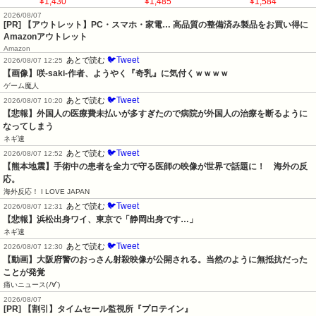
¥1,430
¥1,485
¥1,584
2026/08/07
[PR] 【アウトレット】PC・スマホ・家電… 高品質の整備済み製品をお買い得に
Amazonアウトレット
Amazon
🐦Tweet
あとで読む
2026/08/07 12:25
【画像】咲-saki-作者、ようやく『奇乳』に気付くｗｗｗｗ
ゲーム魔人
🐦Tweet
あとで読む
2026/08/07 10:20
【悲報】外国人の医療費未払いが多すぎたので病院が外国人の治療を断るように
なってしまう
ネギ速
🐦Tweet
あとで読む
2026/08/07 12:52
【熊本地震】手術中の患者を全力で守る医師の映像が世界で話題に！　海外の反
応。
海外反応！ I LOVE JAPAN
🐦Tweet
あとで読む
2026/08/07 12:31
【悲報】浜松出身ワイ、東京で「静岡出身です…」
ネギ速
🐦Tweet
あとで読む
2026/08/07 12:30
【動画】大阪府警のおっさん射殺映像が公開される。当然のように無抵抗だった
ことが発覚
痛いニュース(ﾉ∀`)
2026/08/07
[PR] 【割引】タイムセール監視所『プロテイン』