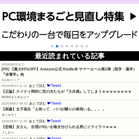
最近読まれている記事
2026/08/20まで
[PR]
【最大65%OFF】Amazon公式 Kindle本 サマーセール第2弾（医学・薬学）
『休養学』他
Kindleストア
🐦Tweet
あとで読む
2026/08/07 11:12
【正論】ナイナイ岡村に世の夫たちが『大共感』してしまうｗｗｗｗｗｗｗｗ
NEWSまとめもりー
🐦Tweet
あとで読む
2026/08/07 08:03
【画像】女子高生「え待って、パパが隣りの車両いる。。。」
まにゅそく
🐦Tweet
あとで読む
2026/08/07 11:39
【悲報】女さん、生理の匂いを嗅ぎ分けられる男にイライラ⇒ｗｗｗ
うしみつ
🐦Tweet
あとで読む
2026/08/07 08:57