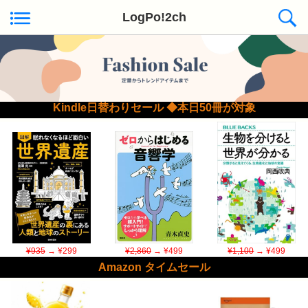
LogPo!2ch
Kindle日替わりセール ◆本日50冊が対象
¥935
→ ¥299
¥2,860
→ ¥499
¥1,100
→ ¥499
Amazon タイムセール