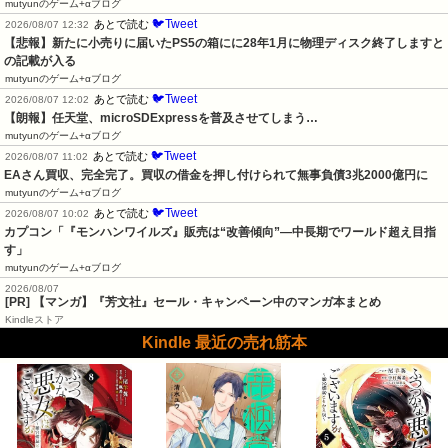
mutyunのゲーム+αブログ
🐦Tweet
あとで読む
2026/08/07 12:32
【悲報】新たに小売りに届いたPS5の箱にに28年1月に物理ディスク終了しますと
の記載が入る
mutyunのゲーム+αブログ
🐦Tweet
あとで読む
2026/08/07 12:02
【朗報】任天堂、microSDExpressを普及させてしまう…
mutyunのゲーム+αブログ
🐦Tweet
あとで読む
2026/08/07 11:02
EAさん買収、完全完了。買収の借金を押し付けられて無事負債3兆2000億円に
mutyunのゲーム+αブログ
🐦Tweet
あとで読む
2026/08/07 10:02
カプコン「『モンハンワイルズ』販売は“改善傾向”―中長期でワールド超え目指
す」
mutyunのゲーム+αブログ
2026/08/07
[PR] 【マンガ】『芳文社』セール・キャンペーン中のマンガ本まとめ
Kindleストア
Kindle 最近の売れ筋本