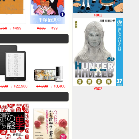
¥862
,750
→ ¥499
¥330
→ ¥99
,980
→ ¥22,980
¥4,980
→ ¥3,460
¥502