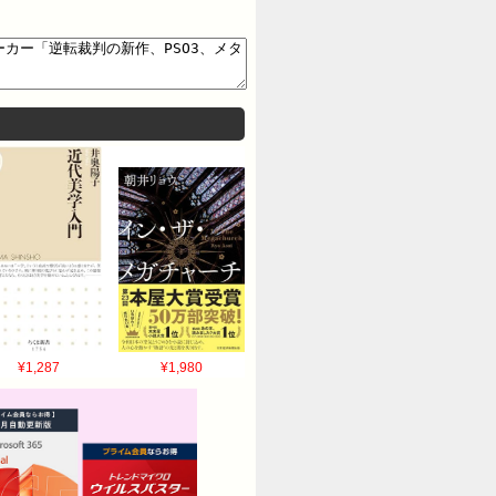
¥1,287
¥1,980