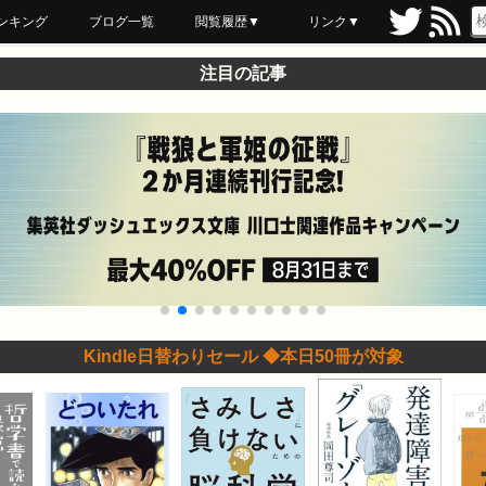
ンキング
ブログ一覧
閲覧履歴▼
リンク▼
ブックマーク
最近読んだ
あとで読む
ネットスーパー
飲食店舗用品
セール情報
注目の記事
Kindle日替わりセール ◆本日50冊が対象