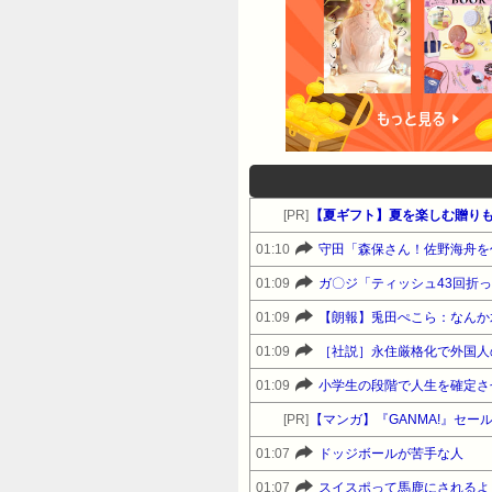
[PR]
【夏ギフト】夏を楽しむ贈りも
01:10
守田「森保さん！佐野海舟を
01:09
ガ〇ジ「ティッシュ43回折
01:09
【朗報】兎田ぺこら：なんか水
01:09
01:09
小学生の段階で人生を確定さ
[PR]
【マンガ】『GANMA!』セ
01:07
ドッジボールが苦手な人
01:07
スイスポって馬鹿にされるよ