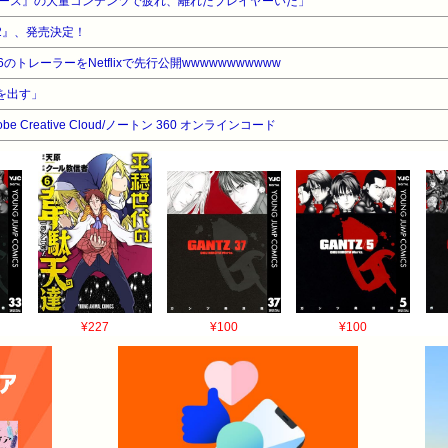
リバース』の大量コンテンツで疲れ、離れたプレイヤーいた」
ウス2』、発売決定！
トレーラーをNetflixで先行公開wwwwwwwwwww
を出す」
dobe Creative Cloud/ノートン 360 オンラインコード
¥227
¥100
¥100