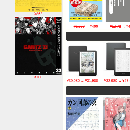
¥862
¥1,650
→ ¥499
¥1,572
→ ¥4
¥100
¥39,980
→ ¥31,980
¥32,980
→ ¥27,