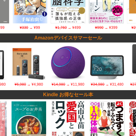
99
¥330
→ ¥99
¥1,760
→ ¥499
¥990
→ ¥399
¥2
Amazonデバイスサマーセール
980
¥6,980
→ ¥4,980
¥14,980
→ ¥11,980
¥34,980
→ ¥31,480
¥27
Kindle お得なセール本