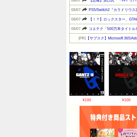
08/07
【悲報】浜口氏「『FF7 
08/07
PS5/Switch2『カラドリ
08/07
【！？】ロックスター、GTA6の
08/07
コエテク「500万本タイトル
[PR]
【サブスク】Microsoft 365/A
¥100
¥100