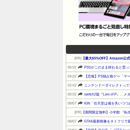
[PR]
06:02
PS5がこのまま終わると思っ
04:02
【悲報】PS独占格ゲー「マ
02:02
ニンテンドーダイレクトって
00:02
switch2版『Lies of 
08/07
IGN「任天堂は魂を失いつ
[PR]
【期間限定無料】小学館 『転
08/07
GTA6最新映像をネトフリで