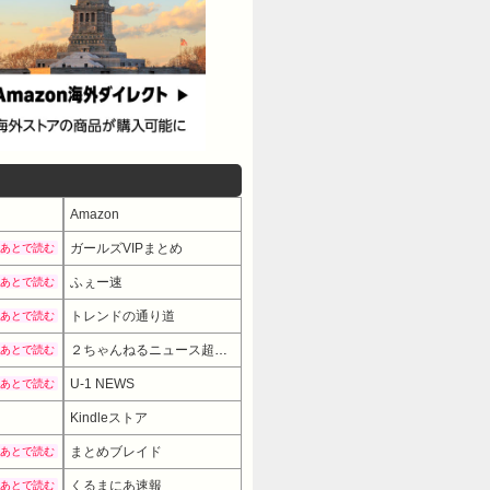
Amazon
ガールズVIPまとめ
あとで読む
ふぇー速
あとで読む
トレンドの通り道
あとで読む
２ちゃんねるニュース超速まとめ＋
あとで読む
U-1 NEWS
あとで読む
Kindleストア
まとめブレイド
あとで読む
くるまにあ速報
あとで読む