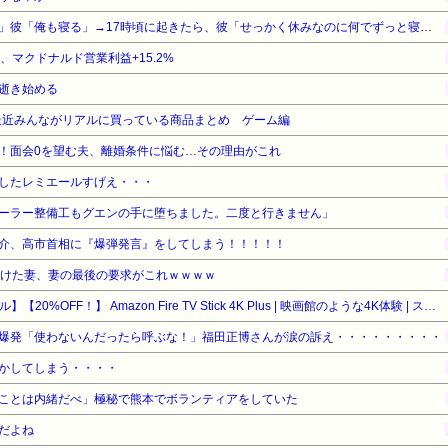
私「夜勤だからお昼寝するよ」彼「俺も寝る」→17時頃に起きたら、彼「せっかく休みなのに何でずっと寝てるの？俺といる意味ある？彼女が家にいるのに1人で居るって
%、マクドナルド営業利益+15.2%
逝き始める
最近みんながリアルに買っている商品まとめ ゲーム編
！面会0を望む夫、離婚条件に悩む…その理由がこれ
したレミエールすげえ・・・
ーラー整備工もグエンの手に堕ちました。二度と行きません」
介、高市首相に『爆弾発言』をしてしまう！！！！！
続けた妻、妻の最後の要求がこれｗｗｗｗ
【Amazonデバイスサマーセール】【20%OFF！】 Amazon Fire TV Stick 4K Plus | 映画館のような4K体験 | ストリーミングメディアプレイヤー
爆発「使わないんだったら呼ぶな！」福田正博さんが涙の訴え・・・・・・・・・
かしてしまう・・・・
ことは内緒だべ」極秘で熊本でボランティアをしていた
だよね