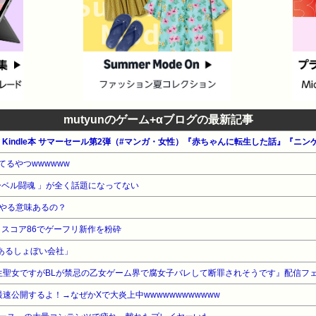
mutyunのゲーム+αブログの最新記事
てるやつwwwwww
ーベル闘魂 」が全く話題になってない
やる意味あるの？
P』、メタスコア86でゲーフリ新作を粉砕
つあるしょぼい会社」
生聖女ですがBLが禁忌の乙女ゲーム界で腐女子バレして断罪されそうです』配信フ
最速公開するよ！→なぜかXで大炎上中wwwwwwwwwwww