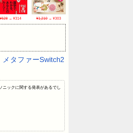
¥628
→ ¥314
¥1,210
→ ¥303
タファーSwitch2
今年はソニックに関する発表があるでし