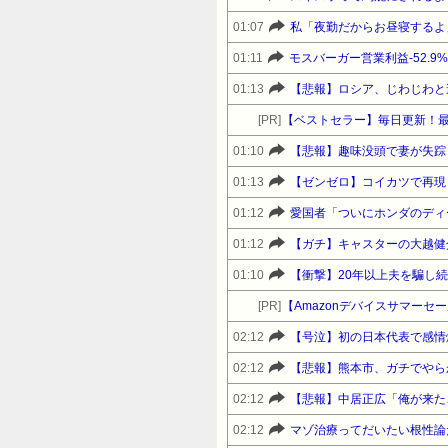
01:07
01:11
モスバーガー営業利益-52.9
01:13
【悲報】ロシア、じわじわと
[PR]
【ベストセラー】毎日更新！
01:10
【悲報】趣味没頭で妻が失踪
01:13
【ゼンゼロ】コイカツで再現
01:12
愛国者「ついにホンダのディ
01:12
【ガチ】キャスターの大越健
01:10
【衝撃】20年以上夫を騙し
[PR]
02:12
【号泣】初の日本代表で感情
02:12
【悲報】熊本市、ガチでやら
02:12
【悲報】中居正広「俺が来た
02:12
マゾ治療ってだいたい根性論