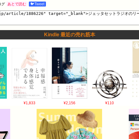
ログ
あとで読む
🐦Tweet
Kindle 最近の売れ筋本
¥1,833
¥2,156
¥110