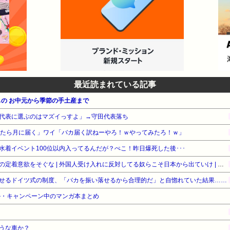
最近読まれている記事
の お中元から季節の手土産まで
代表に選ぶのはマズイっすよ」→守田代表落ち
ったら月に届く」ワイ「バカ届く訳ねーやろ！ｗやってみたろ！ｗ」
着イベント100位以内入ってるんだが？ぺこ！昨日爆死した後･･･
［社説］永住厳格化で外国人の定着意欲をそぐな | 外国人受け入れに反対してる奴らこそ日本から出ていけ | 重税で国民の労働意欲を削ぐな
せるドイツ式の制度、「バカを振い落せるから合理的だ」と自惚れていた結果……
ール・キャンペーン中のマンガ本まとめ
うな車か？