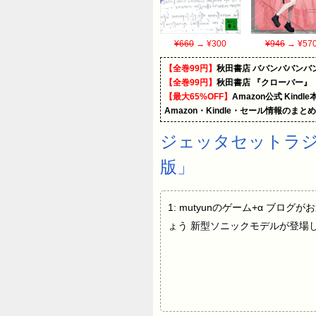
¥660
→ ¥300
¥946
→ ¥57
【全巻99円】
秋田書店 ババンババンバ
【全巻99円】
秋田書店 『クローバー』
【最大65%OFF】
Amazon公式 Kind
Amazon・Kindle・セール情報のまと
ジェッタセットラジオ
版」
1: mutyunのゲーム+α ブロ
ょう 新型ソニックモデルが登場し