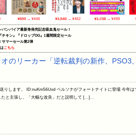
0
¥899
→ ¥446
¥1,540
→ ¥462
¥1,738
→ ¥499
ンバンパイア最新巻発売記念吸血鬼セール！
『チキン』『ドロップOG』1週間限定セール
le本 サマーセール第2弾
めは
こちら
のリーカー「逆転裁判の新作、PSO3、メ
グがお送りします。 ID:nuKm56Uxd ペルソナがフォートナイトに登場 
たと主張し、「大幅な改良」だと説明して […]…