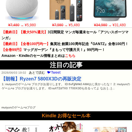
¥7,480
→ ¥5,980
¥7,980
→ ¥5,480
¥34,980
→ ¥31,480
【最終日】【最大50%還元】
3日間限定 マンガ毎週末セール「アツいスポーツマ
ンガ」
【最終日】【全巻100円均一】
集英社 創業100周年記念『GANTZ』全巻100円！
【全巻99円】
マッグガーデン『まもって守護月天！』99円均一！
Amazon・Kindleのセール情報まとめは
こちら
注目の記事
🐦Tweet
あとで読む
2026/06/03 19:02
【朗報】Ryzen7 5800X3Dの再販決定
1: mutyunのゲーム+α ブログがお送りします。 ID:6vFjjNHk0 AM4おじ良かったな！ 2: mutyunの
ゲーム+α ブログがお送りします。 ID:raXTZdTX0 7700X3Dも出るってよ なお […]…
mutyunのゲーム+αブログ
Kindle お得なセール本