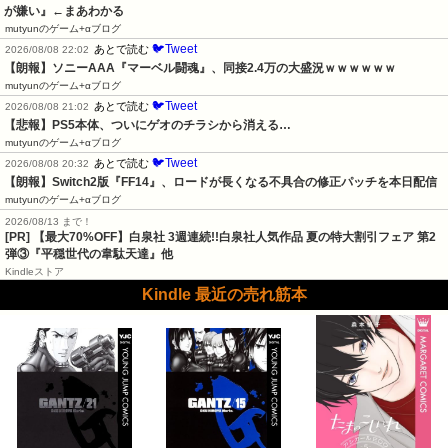
が嫌い』←まあわかる
mutyunのゲーム+αブログ
🐦Tweet
あとで読む
2026/08/08 22:02
【朗報】ソニーAAA『マーベル闘魂』、同接2.4万の大盛況ｗｗｗｗｗｗ
mutyunのゲーム+αブログ
🐦Tweet
あとで読む
2026/08/08 21:02
【悲報】PS5本体、ついにゲオのチラシから消える…
mutyunのゲーム+αブログ
🐦Tweet
あとで読む
2026/08/08 20:32
【朗報】Switch2版『FF14』、ロードが長くなる不具合の修正パッチを本日配信
mutyunのゲーム+αブログ
2026/08/13 まで！
[PR]
【最大70%OFF】白泉社 3週連続!!白泉社人気作品 夏の特大割引フェア 第2
弾③『平穏世代の韋駄天達』他
Kindleストア
Kindle 最近の売れ筋本