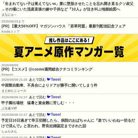
「生まれてない子は覚えてないw」妻に堕胎させたことを忘れ開き直るクソ叔父
→その場にいた流産直後の嫁や子供など『10人』が泣き叫ぶ地獄絵図へ
まなにゅ～
2026/08/16まで
[PR] 【最大56%OFF】マガジンハウス 「若草同盟」最新刊配信記念フェア
Kindleストア
2026/08/09
[PR] 【コスメ】@cosme週間総合クチコミランキング
Amazon
🐦Tweet
あとで読む
2026/08/08 21:26
中国製自動車、不具合によりドアが勝手に開いてしまう件
まとめたニュース
🐦Tweet
あとで読む
2026/08/08 21:27
甲子園出場校　猛暑と資金難に苦しむ・・・
ぶる速-VIP
🐦Tweet
あとで読む
2026/08/08 21:27
予定日10日過ぎて帝王切開したら、病院のおばちゃんに『楽でいいわねー切るだ
けで済んで』と言われ、野良妊婦認定までされた話
しゅらさん
🐦Tweet
あとで読む
2026/08/08 21:29