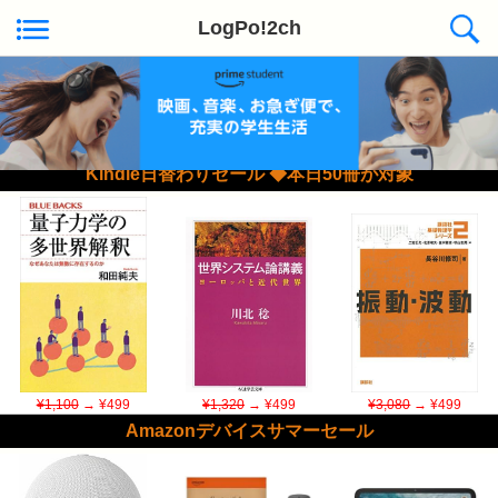
LogPo!2ch
Kindle日替わりセール ◆本日50冊が対象
¥1,100
→ ¥499
¥1,320
→ ¥499
¥3,080
→ ¥499
Amazonデバイスサマーセール