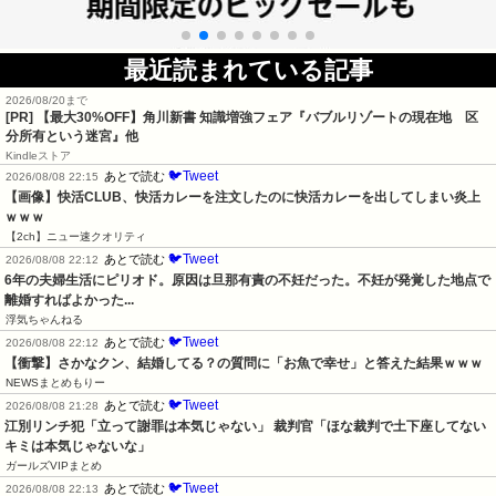
最近読まれている記事
2026/08/20まで
[PR]
【最大30%OFF】角川新書 知識増強フェア『バブルリゾートの現在地 区
分所有という迷宮』他
Kindleストア
🐦Tweet
あとで読む
2026/08/08 22:15
【画像】快活CLUB、快活カレーを注文したのに快活カレーを出してしまい炎上
ｗｗｗ
【2ch】ニュー速クオリティ
🐦Tweet
あとで読む
2026/08/08 22:12
6年の夫婦生活にピリオド。原因は旦那有責の不妊だった。不妊が発覚した地点で
離婚すればよかった...
浮気ちゃんねる
🐦Tweet
あとで読む
2026/08/08 22:12
【衝撃】さかなクン、結婚してる？の質問に「お魚で幸せ」と答えた結果ｗｗｗ
NEWSまとめもりー
🐦Tweet
あとで読む
2026/08/08 21:28
江別リンチ犯「立って謝罪は本気じゃない」 裁判官「ほな裁判で土下座してない
キミは本気じゃないな」
ガールズVIPまとめ
🐦Tweet
あとで読む
2026/08/08 22:13