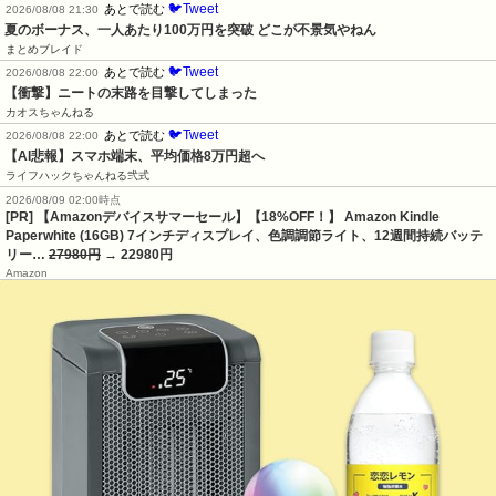
🐦Tweet
あとで読む
2026/08/08 21:30
夏のボーナス、一人あたり100万円を突破 どこが不景気やねん
まとめブレイド
🐦Tweet
あとで読む
2026/08/08 22:00
【衝撃】ニートの末路を目撃してしまった
カオスちゃんねる
🐦Tweet
あとで読む
2026/08/08 22:00
【AI悲報】スマホ端末、平均価格8万円超へ
ライフハックちゃんねる弐式
2026/08/09 02:00時点
[PR] 【Amazonデバイスサマーセール】【18%OFF！】 Amazon Kindle
Paperwhite (16GB) 7インチディスプレイ、色調調節ライト、12週間持続バッテ
リー…
27980円
→ 22980円
Amazon