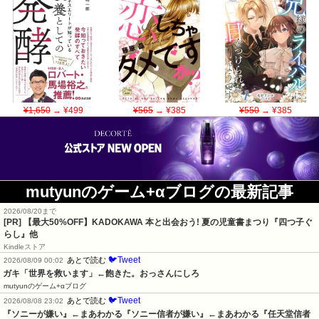
¥1,650
→ ¥499
¥565
→ ¥385
¥550
→ ¥385
mutyunのゲーム+αブログの最新記事
2026/08/20まで
[PR]
【最大50%OFF】KADOKAWA 本と出会おう! 夏の児童書まつり『四つ子ぐ
らし』他
Kindleストア
🐦Tweet
あとで読む
2026/08/09 00:02
ガキ「世界を救います」←飽きた。おっさんにしろ
mutyunのゲーム+αブログ
🐦Tweet
あとで読む
2026/08/08 23:02
『ソニーが嫌い』←まあわかる『ソニー信者が嫌い』←まあわかる『任天堂信者