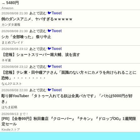
→ 5480円
Amazon
🐦Tweet
あとで読む
2026/08/08 21:30
例のダンスアニメ、ヤバすぎるｗｗｗｗｗ
カンダタ速報
🐦Tweet
あとで読む
2026/08/08 21:30
シカ「全部喰った」 祭り中止
まとめブレイド
🐦Tweet
あとで読む
2026/08/08 23:12
【悲報】ショートスリーパー堀大輔、涙を流す
ネギ速
🐦Tweet
あとで読む
2026/08/08 23:12
【悲報】テレ東・田中瞳アナさん「面識のない方々にカメラを向けられることに
恐怖」・・・・・・・・・
なんJクエスト
🐦Tweet
あとで読む
2026/08/08 22:00
彫り師YouTuber 「タトゥー入れてる奴は全員バカです」「バカは5000円が好
き」
はちま起稿
2026/08/13 まで！
[PR]
【全巻99円】秋田書店 『クローバー』『チキン』『ドロップOG』1週間限
定セール
Kindleストア