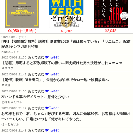
¥4,950 (+1,516pt)
¥1,782
¥2,048
2026/08/19 まで！
[PR] 【期間限定無料】講談社 夏電書2026『妹は知っている』『ヤニねこ』 配信
記念!ヤンマガ新刊特集
Kindleストア
🐦Tweet
あとで読む
2026/08/08 21:50
【悲報】帰宅すると家政婦以下の扱い…耐え続けた男の決断がこれｗｗｗｗ
キスログ
🐦Tweet
あとで読む
2026/08/08 21:49
【驚愕】映画『8番出口』、公開から約1年で金ロー地上波初放送へ
ネギ速
🐦Tweet
あとで読む
2026/08/08 21:50
左ハンドル車のデメリット、意外と少ない
思考ちゃんねる
🐦Tweet
あとで読む
2026/08/08 21:47
お客様を影で「君、ちゃん」呼びする先輩。因みに先輩20代、お客様は大抵50オ
ーバーくらい。口癖はいつも「俺がキレてやった」
はーとらいふ
🐦Tweet
あとで読む
2026/08/08 21:48