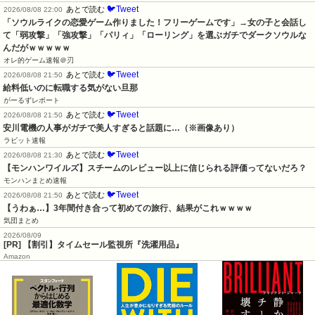
🐦Tweet
あとで読む
2026/08/08 22:00
「ソウルライクの恋愛ゲーム作りました！フリーゲームです」→女の子と会話し
て「弱攻撃」「強攻撃」「パリィ」「ローリング」を選ぶガチでダークソウルな
んだがｗｗｗｗｗ
オレ的ゲーム速報＠刃
🐦Tweet
あとで読む
2026/08/08 21:50
給料低いのに転職する気がない旦那
がーるずレポート
🐦Tweet
あとで読む
2026/08/08 21:50
安川電機の人事がガチで美人すぎると話題に…（※画像あり）
ラビット速報
🐦Tweet
あとで読む
2026/08/08 21:30
【モンハンワイルズ】スチームのレビュー以上に信じられる評価ってないだろ？
モンハンまとめ速報
🐦Tweet
あとで読む
2026/08/08 21:50
【うわぁ…】3年間付き合って初めての旅行、結果がこれｗｗｗｗ
気団まとめ
2026/08/09
[PR] 【割引】タイムセール監視所『洗濯用品』
Amazon