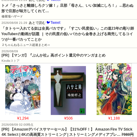
トメ「さっさと離婚しろクソ嫁！」旦那「母さん、いい加減にしろ！」→思わぬ
形で旦那が味方してくれて…
修羅場ハザード
🐦Tweet
あとで読む
2026/08/08 21:29
「タトゥー入れてる奴は全員バカです」「すごい民度低い」この道23年の彫り師
YouTuberの動画が話題   |  その民度の低いバカから金巻き上げる商売してるコイ
ツが一番バカってことか
２ちゃんねるニュース超速まとめ＋
2026/08/09
[PR] 【マンガ】『ぶんか社』高ポイント還元中のマンガまとめ
Kindleストア
¥1,294
¥506
¥1,188
2026/08/09 02:00時点
[PR] 【Amazonデバイスサマーセール】【31%OFF！】 Amazon Fire TV Stick
4K Select | 4Kの高画質ストリーミング | ストリーミングメディアプレ…
7980円