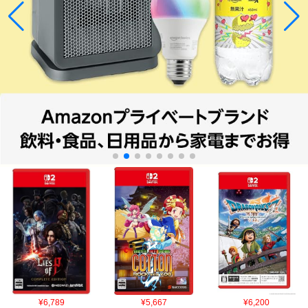
¥6,789
¥5,667
¥6,200