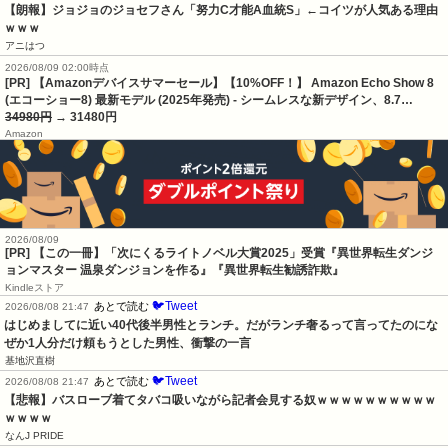
【朗報】ジョジョのジョセフさん「努力C才能A血統S」←コイツが人気ある理由
ｗｗｗ
アニはつ
2026/08/09 02:00時点
[PR] 【Amazonデバイスサマーセール】【10%OFF！】 Amazon Echo Show 8
(エコーショー8) 最新モデル (2025年発売) - シームレスな新デザイン、8.7…
34980円
→ 31480円
Amazon
2026/08/09
[PR] 【この一冊】「次にくるライトノベル大賞2025」受賞『異世界転生ダンジ
ョンマスター 温泉ダンジョンを作る』『異世界転生勧誘詐欺』
Kindleストア
🐦Tweet
あとで読む
2026/08/08 21:47
はじめましてに近い40代後半男性とランチ。だがランチ奢るって言ってたのにな
ぜか1人分だけ頼もうとした男性、衝撃の一言
基地沢直樹
🐦Tweet
あとで読む
2026/08/08 21:47
【悲報】バスローブ着てタバコ吸いながら記者会見する奴ｗｗｗｗｗｗｗｗｗｗ
ｗｗｗｗ
なんJ PRIDE