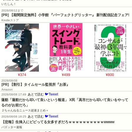
いたしん！
2026/08/12まで
[PR] 【期間限定無料】小学館 『パーフェクトグリッター』 新刊配信記念フェア!
Kindleストア
¥374
¥499
¥800
2026/08/08
[PR] 【割引】タイムセール監視所『お茶』
Amazon
🐦Tweet
あとで読む
2026/08/08 17:49
蓮舫「蓮舫だから叩いて良いという報道」 X民「高市だから叩いて良いをやって
るのがお前だろ」
２ちゃんねるニュース超速まとめ＋
🐦Tweet
あとで読む
2026/08/08 16:25
【悲報】生挿入にビビってる女多すぎだろｗｗｗｗｗｗｗｗｗｗwwww
バズッター速報