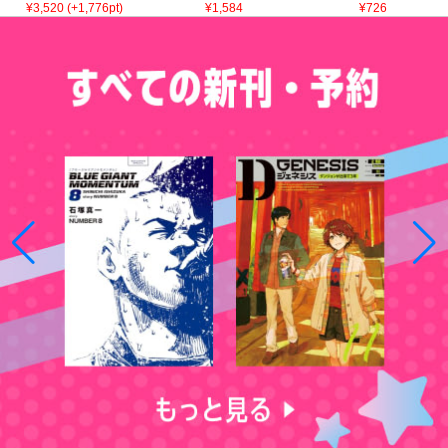
¥3,520 (+1,776pt)
¥1,584
¥726