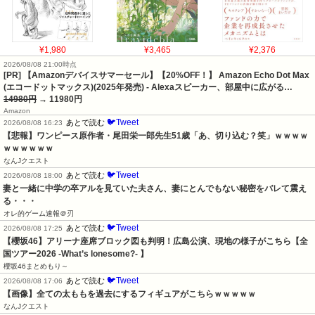
¥1,980
¥3,465
¥2,376
2026/08/08 21:00時点
[PR] 【Amazonデバイスサマーセール】【20%OFF！】 Amazon Echo Dot Max
(エコードットマックス)(2025年発売) - Alexaスピーカー、部屋中に広がる…
14980円
→ 11980円
Amazon
🐦Tweet
あとで読む
2026/08/08 16:23
【悲報】ワンピース原作者・尾田栄一郎先生51歳「あ、切り込む？笑」ｗｗｗｗ
ｗｗｗｗｗｗ
なんJクエスト
🐦Tweet
あとで読む
2026/08/08 18:00
妻と一緒に中学の卒アルを見ていた夫さん、妻にとんでもない秘密をバレて震え
る・・・
オレ的ゲーム速報＠刃
🐦Tweet
あとで読む
2026/08/08 17:25
【櫻坂46】アリーナ座席ブロック図も判明！広島公演、現地の様子がこちら【全
国ツアー2026 -What’s lonesome?- 】
櫻坂46まとめもり～
🐦Tweet
あとで読む
2026/08/08 17:06
【画像】全ての太ももを過去にするフィギュアがこちらｗｗｗｗｗ
なんJクエスト