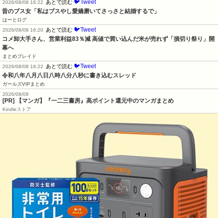
🐦Tweet
あとで読む
2026/08/08 16:22
昔のブス女「私はブスやし愛嬌磨いてさっさと結婚するで」
はーとログ
🐦Tweet
あとで読む
2026/08/08 16:20
コメ卸大手さん、営業利益83％減 高値で買い込んだ米が売れず「損切り祭り」開
幕へ
まとめブレイド
🐦Tweet
あとで読む
2026/08/08 16:22
令和八年八月八日八時八分八秒に書き込むスレッド
ガールズVIPまとめ
2026/08/08
[PR] 【マンガ】『一二三書房』高ポイント還元中のマンガまとめ
Kindleストア