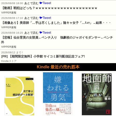
🐦Tweet
あとで読む
2026/08/08 18:00
【動画】戦犯はどっち？ｗｗｗｗｗｗｗｗｗｗｗｗｗｗｗｗｗｗｗｗ
VIPPER速報
🐦Tweet
あとで読む
2026/08/08 17:10
【画像あり】美容師「…手は尽くしました」陰キャ女子「…ﾋｭｯ」→結果・・・
VIPPER速報
🐦Tweet
あとで読む
2026/08/08 16:20
【悲報】仙台育英の女部員←ベンチ入り　強豪校のジャガイモダンサー←ベンチ
外
VIPPER速報
2026/08/12 まで！
[PR] 【期間限定無料】小学館 サイコミ新刊配信記念フェア!
Kindleストア
Kindle 最近の売れ筋本