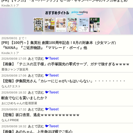
[PR] 【マンガ】『オーバーラップ』セール・キャンペーン中のマンガ本まとめ
Kindleストア
2026/08/31 まで！
[PR]
【100円～】集英社 創業100周年記念！8月の対象本（少女マンガ）
『NANA』『ご近所物語』『ママレード・ボーイ』他
Kindleストア
🐦Tweet
あとで読む
2026/08/08 17:05
【画像】「テニスの王子様」の手塚国光の零式サーブ、ガチで強すぎるｗｗｗｗ
最強ジャンプ放送局
🐦Tweet
あとで読む
2026/08/08 17:06
【悲報】伊集院光さん「カレーにじゃがいもはいらない」・・・・・・・・・
なんJクエスト
🐦Tweet
あとで読む
2026/08/08 18:32
献血でなにを貰いましたか？
おにひめちゃんの監視部屋
🐦Tweet
あとで読む
2026/08/08 17:32
【悲報】坂口杏里、逃走ｗｗｗｗｗｗｗｗｗｗｗ
なんJ PRIDE
🐦Tweet
あとで読む
2026/08/08 18:32
【画像】あのちゃん、上半身ほぼ裸でご乱心