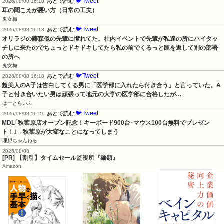
🐦Tweet
あとで読む
2026/08/08 16:18
耳の聞こえが悪い方（日常の工夫）
鬼女梅
🐦Tweet
あとで読む
2026/08/08 16:18
オリラジの藤森似の先輩に憧れてた。社内イベントで先輩が私達の所にハイタッ
チしに来たのでちょっとドキドキしてたら私の前でくるっと踵を返して別の部署
の所へ
鬼女梅
🐦Tweet
あとで読む
2026/08/08 16:18
超美人のA子は告白してくる男に「医学部に入れたら付き合う」と言っていた。A
子と付き合いたい男は頑張って地元の大学の医学部に合格したが…
はーとらいふ
🐦Tweet
あとで読む
2026/08/08 16:21
MDL｢秋葉原店オープン記念！キーボード900台･マウス100台無料でプレゼン
ト！｣→秋葉原が大変なことになってしまう
理想ちゃんねる
2026/08/08
[PR] 【割引】タイムセール監視所『麺類』
Amazon