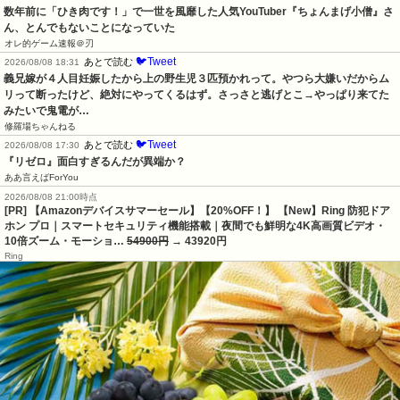
数年前に「ひき肉です！」で一世を風靡した人気YouTuber『ちょんまげ小僧』さ
ん、とんでもないことになっていた
オレ的ゲーム速報＠刃
🐦Tweet
あとで読む
2026/08/08 18:31
義兄嫁が４人目妊娠したから上の野生児３匹預かれって。やつら大嫌いだからム
リって断ったけど、絶対にやってくるはず。さっさと逃げとこ→やっぱり来てた
みたいで鬼電が…
修羅場ちゃんねる
🐦Tweet
あとで読む
2026/08/08 17:30
『リゼロ』面白すぎるんだが異端か？
ああ言えばForYou
2026/08/08 21:00時点
[PR] 【Amazonデバイスサマーセール】【20%OFF！】 【New】Ring 防犯ドア
ホン プロ｜スマートセキュリティ機能搭載｜夜間でも鮮明な4K高画質ビデオ・
10倍ズーム・モーショ…
54900円
→ 43920円
Ring