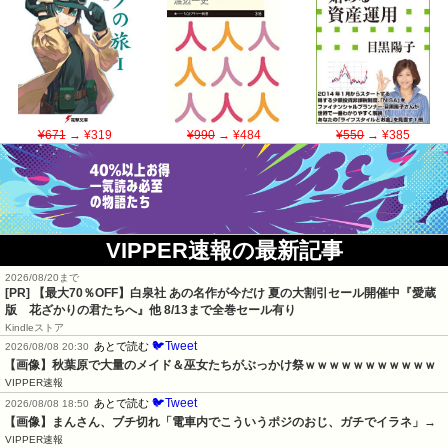
¥671
→ ¥319
¥990
→ ¥484
¥550
→ ¥385
VIPPER速報の最新記事
2026/08/20まで
[PR]
【最大70％OFF】白泉社 あの名作が今だけ 夏の大割引セール開催中『愛蔵
版 花ざかりの君たちへ』他 8/13まで全巻セール有り
Kindleストア
🐦Tweet
あとで読む
2026/08/08 20:30
【画像】秋葉原で大量のメイド＆巫女たちがぶっかけ祭ｗｗｗｗｗｗｗｗｗｗｗ
VIPPER速報
🐦Tweet
あとで読む
2026/08/08 18:50
【画像】まんさん、ブチ切れ「電車内でこういうポジのおじ、ガチでイラネ」→
VIPPER速報