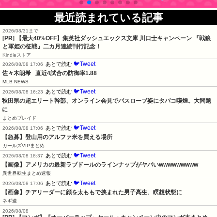
最近読まれている記事
2026/08/31まで
[PR]
【最大40%OFF】集英社ダッシュエックス文庫 川口士キャンペーン 『戦狼
と軍姫の征戦』二カ月連続刊行記念！
Kindleストア
🐦Tweet
あとで読む
2026/08/08 17:06
佐々木朗希   直近4試合の防御率1.88
MLB NEWS
🐦Tweet
あとで読む
2026/08/08 16:23
秋田県の超エリート幹部、オンライン会見でバスローブ姿にタバコ喫煙。大問題
に
まとめブレイド
🐦Tweet
あとで読む
2026/08/08 17:06
【急募】登山用のアルファ米を買える場所
ガールズVIPまとめ
🐦Tweet
あとで読む
2026/08/08 18:37
【画像】アメリカの最新ラブドールのラインナップがヤバいwwwwwwwww
異世界転生まとめ速報
🐦Tweet
あとで読む
2026/08/08 17:06
【画像】チアリーダーに顔を太ももで挟まれた男子高生、瞑想状態に
ネギ速
2026/08/08