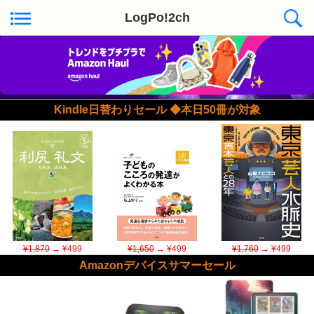
LogPo!2ch
Kindle日替わりセール ◆本日50冊が対象
¥1,870
→ ¥499
¥1,650
→ ¥499
¥1,760
→ ¥499
Amazonデバイスサマーセール