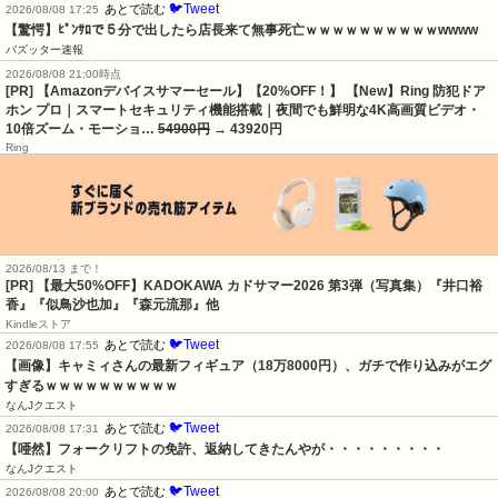
🐦Tweet
あとで読む
2026/08/08 17:25
【驚愕】ﾋﾟﾝｻﾛで５分で出したら店長来て無事死亡ｗｗｗｗｗｗｗｗｗｗwwww
バズッター速報
2026/08/08 21:00時点
[PR] 【Amazonデバイスサマーセール】【20%OFF！】 【New】Ring 防犯ドア
ホン プロ｜スマートセキュリティ機能搭載｜夜間でも鮮明な4K高画質ビデオ・
10倍ズーム・モーショ…
54900円
→ 43920円
Ring
2026/08/13 まで！
[PR]
【最大50%OFF】KADOKAWA カドサマー2026 第3弾（写真集）『井口裕
香』『似鳥沙也加』『森元流那』他
Kindleストア
🐦Tweet
あとで読む
2026/08/08 17:55
【画像】キャミィさんの最新フィギュア（18万8000円）、ガチで作り込みがエグ
すぎるｗｗｗｗｗｗｗｗｗｗ
なんJクエスト
🐦Tweet
あとで読む
2026/08/08 17:31
【唖然】フォークリフトの免許、返納してきたんやが・・・・・・・・・
なんJクエスト
🐦Tweet
あとで読む
2026/08/08 20:00