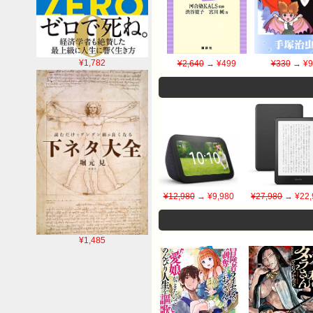
¥1,782
¥2,640
→ ¥499
¥330
→ ¥9
¥12,980
→ ¥9,980
¥27,980
→ ¥22,
¥1,485