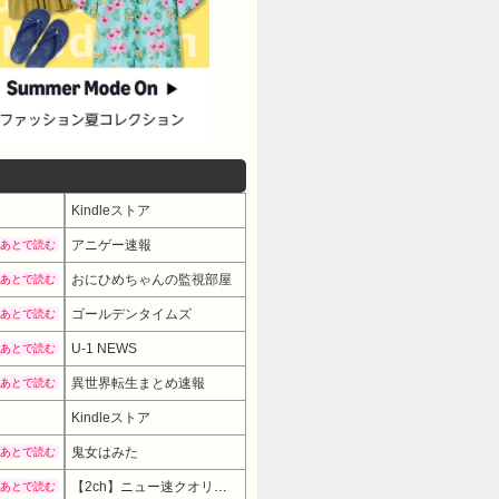
Kindleストア
アニゲー速報
あとで読む
おにひめちゃんの監視部屋
あとで読む
ゴールデンタイムズ
あとで読む
U-1 NEWS
あとで読む
異世界転生まとめ速報
あとで読む
Kindleストア
鬼女はみた
あとで読む
【2ch】ニュー速クオリティ
あとで読む