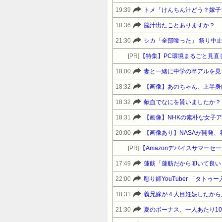
19:39
18:36
脳汁出たことありますか？
21:30
シカ「全部喰った」 祭り中
[PR]
【特集】PC環境まるごと見直
18:00
妻と一緒に中学の卒アルを見
18:32
【画像】あのちゃん、上半身
18:32
献血でなにを貰いましたか？
18:31
【画像】NHKの素朴な女子
20:00
【画像あり】NASAが開発、
[PR]
17:49
蓮舫「蓮舫だから叩いて良い
22:00
彫り師YouTuber 「タト
18:31
21:30
夏のボーナス、一人あたり10