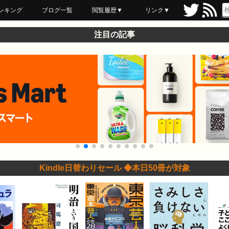
ンキング
ブログ一覧
閲覧履歴▼
リンク▼
ブックマーク
最近読んだ
あとで読む
ネットスーパー
飲食店舗用品
セール情報
注目の記事
Kindle日替わりセール ◆本日50冊が対象