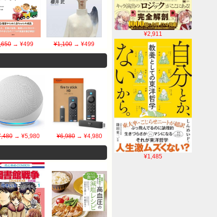
¥2,911
,650
→ ¥499
¥1,100
→ ¥499
7,480
→ ¥5,980
¥6,980
→ ¥4,980
¥1,485