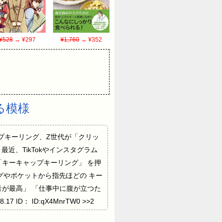
¥528
→ ¥297
¥1,760
→ ¥352
る模様
キーキャップキーリング、Z世代が「クリッ
lE0 最近、TikTokやインスタグラム
「キーキャップキーリング」 を押
ッグやポケットから指先ほどの キー
が最高」 「仕事中に腹が立つた
ID： ID:qX4MnrTW0 >>2
fWrmoJ520 ハンドスピナーよりマシ