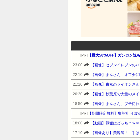
[PR]
【最大50%OFF】ガンガン読
23:00
【画像】セブンイレブンのバ
22:10
【画像】まんさん「オフ会に
21:20
【画像】東京のライオンさん
20:30
【画像】秋葉原で大量のメイ
18:50
【画像】まんさん、ブチ切れ
[PR]
【期間限定無料】集英社 りぼ
18:00
【動画】戦犯はどっち？ｗｗ
17:10
【画像あり】美容師「…手は