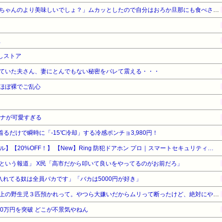
トメ「けんちん汁どう？嫁子ちゃんのより美味しいでしょ？」ムカッとしたので自分はおろか旦那にも食べさせなかったｗｗ
止
しストア
ていた夫さん、妻にとんでもない秘密をバレて震える・・・
ほぼ裸でご乱心
アナが可愛すぎる
着るだけで瞬時に「-15℃冷却」する冷感ポンチョ3,980円！
【Amazonデバイスサマーセール】【20%OFF！】 【New】Ring 防犯ドアホン プロ｜スマートセキュリティ機能搭載｜夜間でも鮮明な4K高画質ビデオ・10倍ズーム・モーション検知・サイレン｜出張設置サービスが同時購入で110円
という報道」 X民「高市だから叩いて良いをやってるのがお前だろ」
ゥー入れてる奴は全員バカです」「バカは5000円が好き」
義兄嫁が４人目妊娠したから上の野生児３匹預かれって。やつら大嫌いだからムリって断ったけど、絶対にやってくるはず。さっさと逃げとこ→やっぱり来てたみたいで鬼電が…
0万円を突破 どこが不景気やねん