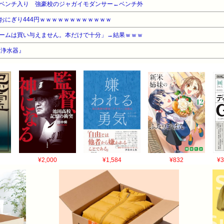
ベンチ入り 強豪校のジャガイモダンサー←ベンチ外
おにぎり444円ｗｗｗｗｗｗｗｗｗｗｗｗ
ームは買い与えません。本だけで十分」→結果ｗｗｗ
『浄水器』
¥2,000
¥1,584
¥832
¥3