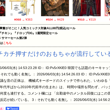
4
¥968
→ ¥363
¥924
→ ¥429
¥913
→ ¥319
の興奮がそこに！人気コミックス対象ALL88円(税込)セール
『チキン』『ドロップOG』1週間限定セール
le本 サマーセール第2弾
めは
こちら
チカチ押すだけのおもちゃが流行してい
6/03(水) 14:53:23.28 ID： ID:Pv5rXKlE0 韓国でも話題の
動く名無し ： 2026/06/03(水) 14:54:26.03 ID： ID:Pv5rXK
思議な音の正体は、 機械式キーボードのスイッチで作られた、いわゆる
0年代半ばから2010年代前半の生まれ）は、 時間や場所を問わず、バ
何度も連打する。コメント欄には 「出勤途中のメンタル回復にはこの音
いる。 3：それでも動く名無し ： 2026/06/03(水) 14:56:28.17 
4：それでも動く名無し ： 2026/06/03(水) 14:56:50.81 ID： ID:
読む
🐦Tweet