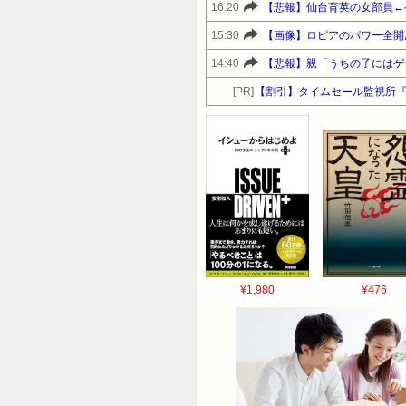
16:20
【悲報】仙台育英の女部員←
15:30
【画像】ロピアのパワー全開
14:40
【悲報】親「うちの子にはゲ
[PR]
【割引】タイムセール監視所
¥1,980
¥476