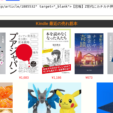
/03(水) 14:57:52.23 ID： ID:SjpTGpNI0 電車の中でやってたら
Kindle 最近の売れ筋本
¥1,683
¥1,186
¥673