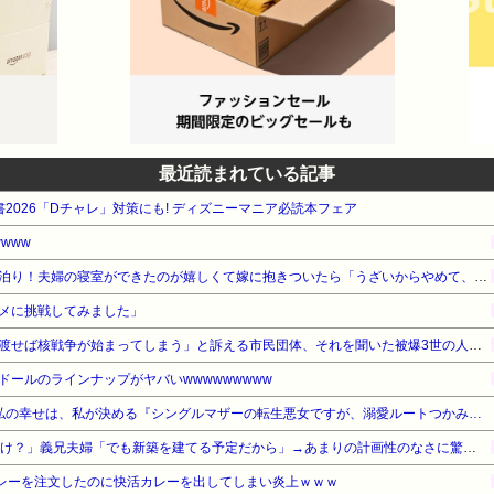
最近読まれている記事
電書2026「Dチャレ」対策にも! ディズニーマニア必読本フェア
www
マイホームが完成して初のお泊り！夫婦の寝室ができたのが嬉しくて嫁に抱きついたら「うざいからやめて、まったくふざけんなよ、お前」俺（何をしてるんだろう、俺…）
メに挑戦してみました」
「私達が原爆ドーム前をあけ渡せば核戦争が始まってしまう」と訴える市民団体、それを聞いた被爆3世の人が……
ールのラインナップがヤバいwwwwwwwww
【最大50%OFF】SORAJIMA 私の幸せは、私が決める『シングルマザーの転生悪女ですが、溺愛ルートつかみました!』3巻配信記念
私「15年共働きで貯金それだけ？」義兄夫婦「でも新築を建てる予定だから」→あまりの計画性のなさに驚いて…
カレーを注文したのに快活カレーを出してしまい炎上ｗｗｗ