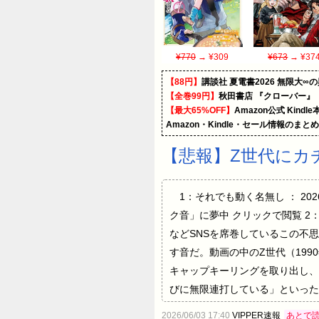
¥770
→ ¥309
¥673
→ ¥37
【88円】
講談社 夏電書2026 無限大∞
【全巻99円】
秋田書店 『クローバー』
【最大65%OFF】
Amazon公式 Kind
Amazon・Kindle・セール情報のまと
【悲報】Z世代にカ
1：それでも動く名無し ： 2026/0
ク音」に夢中 クリックで閲覧 2：それでも
などSNSを席巻しているこの不
す音だ。動画の中のZ世代（199
キャップキーリングを取り出し、
びに無限連打している」といった反応が続いて
仕事中に苛立ったらEnterKeyやろが 
2026/06/03 17:40
VIPPER速報
あとで