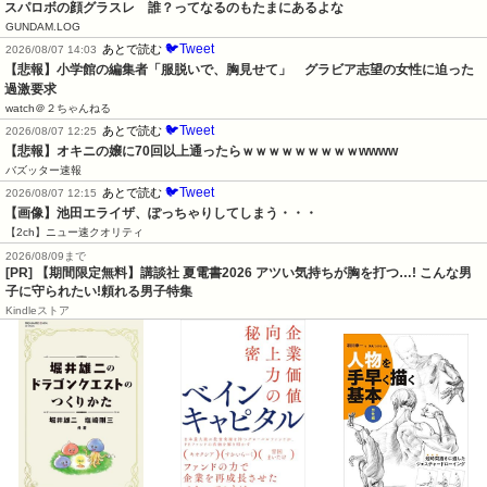
スパロボの顔グラスレ　誰？ってなるのもたまにあるよな
GUNDAM.LOG
🐦Tweet
あとで読む
2026/08/07 14:03
【悲報】小学館の編集者「服脱いで、胸見せて」　グラビア志望の女性に迫った
過激要求
watch＠２ちゃんねる
🐦Tweet
あとで読む
2026/08/07 12:25
【悲報】オキニの嬢に70回以上通ったらｗｗｗｗｗｗｗｗｗwwww
バズッター速報
🐦Tweet
あとで読む
2026/08/07 12:15
【画像】池田エライザ、ぽっちゃりしてしまう・・・
【2ch】ニュー速クオリティ
2026/08/09まで
[PR] 【期間限定無料】講談社 夏電書2026 アツい気持ちが胸を打つ…! こんな男
子に守られたい!頼れる男子特集
Kindleストア