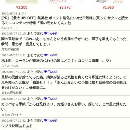
¥2,200
¥2,376
¥1,980
2026/08/08 まで！
[PR] 【最大10%OFF】集英社 ポイント消化にいかが?気軽に買って サクッと読め
るミニコンテンツ特集『隣の元カレくん』他
Kindleストア
🐦Tweet
あとで読む
2026/08/07 12:15
園の運動会で「みれいあ」ちゃんという名前の子がいた。漢字を教えてもらった
瞬間、思わず二度見してしまい…
鬼女の宅配便
🐦Tweet
あとで読む
2026/08/07 14:31
池上彰「コーランが憲法の代わりの国はどこ？」ココリコ遠藤「…💡」
なんJ PRIDE
🐦Tweet
あとで読む
2026/08/07 12:24
旦那の元嫁が捨ててった猫。病気が治ると気性も良くなり私達に懐くように。そ
れを知った元嫁が「猫返せ！！」「あんたみたいな小娘に猫と旦那君の面倒見れ
るわけがない」→修羅場に…
鬼女の浮気速報
🐦Tweet
あとで読む
2026/08/07 12:52
カッパから手紙「かっぱ兄妹より、お巡りさんお願い。探して。この里に帰りた
い」
まとめブレイド
🐦Tweet
あとで読む
2026/08/07 12:52
ジブリ映画あるある