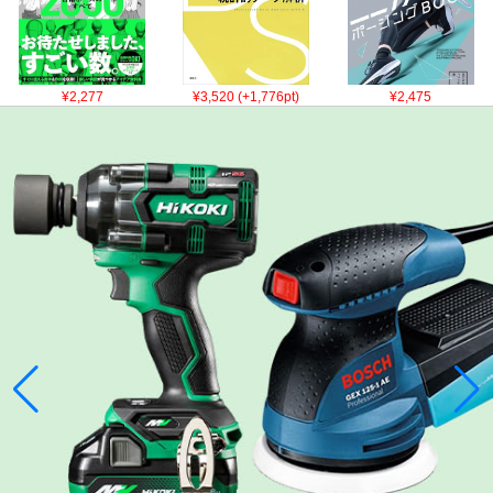
¥2,277
¥3,520 (+1,776pt)
¥2,475