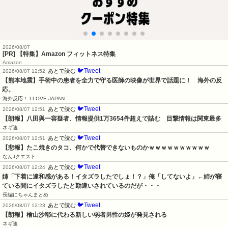
2026/08/07
[PR] 【特集】Amazon フィットネス特集
Amazon
🐦Tweet
あとで読む
2026/08/07 12:52
【熊本地震】手術中の患者を全力で守る医師の映像が世界で話題に！　海外の反
応。
海外反応！ I LOVE JAPAN
🐦Tweet
あとで読む
2026/08/07 12:51
【朗報】八田與一容疑者、情報提供1万3654件超えで詰む　目撃情報は関東最多
ネギ速
🐦Tweet
あとで読む
2026/08/07 12:51
【悲報】たこ焼きのタコ、何かで代替できないものかｗｗｗｗｗｗｗｗｗｗ
なんJクエスト
🐦Tweet
あとで読む
2026/08/07 12:24
姉「下着に違和感がある！イタズラしたでしょ！？」俺「してないよ」←姉が寝
ている間にイタズラしたと勘違いされているのだが・・・
長編にちゃんまとめ
🐦Tweet
あとで読む
2026/08/07 12:23
【朗報】檜山沙耶に代わる新しい弱者男性の姫が発見される
ネギ速