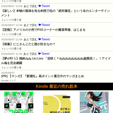
トレンドの通り道
🐦Tweet
あとで読む
2026/08/07 15:09
【寂しい】本物の孤独を知る剣持刀也の「絶対服従」という名のエンターテイン
メント
トレンドの通り道
🐦Tweet
あとで読む
2026/08/07 14:09
【悲報】アメリカの小売でPS5コーナーの撤退準備、はじまる
トレンドの通り道
🐦Tweet
あとで読む
2026/08/07 12:09
【画像】にじさんじだと誰が好きなの？
トレンドの通り道
🐦Tweet
あとで読む
2026/08/07 11:09
【夢が叶う】桃鈴ねね 1st Live 「花咲く＊ねねねねねねねね超開花！」！アイド
ル魂を完全網羅
トレンドの通り道
2026/08/07
[PR] 【マンガ】『新潮社』高ポイント還元中のマンガまとめ
Kindleストア
Kindle 最近の売れ筋本