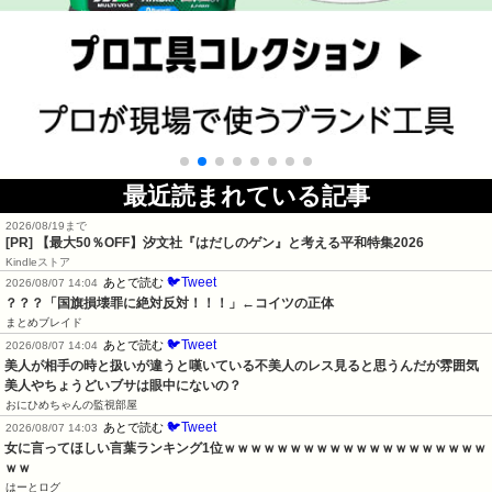
最近読まれている記事
2026/08/19まで
[PR]
【最大50％OFF】汐文社『はだしのゲン』と考える平和特集2026
Kindleストア
🐦Tweet
あとで読む
2026/08/07 14:04
？？？「国旗損壊罪に絶対反対！！！」←コイツの正体
まとめブレイド
🐦Tweet
あとで読む
2026/08/07 14:04
美人が相手の時と扱いが違うと嘆いている不美人のレス見ると思うんだが雰囲気
美人やちょうどいブサは眼中にないの？
おにひめちゃんの監視部屋
🐦Tweet
あとで読む
2026/08/07 14:03
女に言ってほしい言葉ランキング1位ｗｗｗｗｗｗｗｗｗｗｗｗｗｗｗｗｗｗｗｗ
ｗｗ
はーとログ