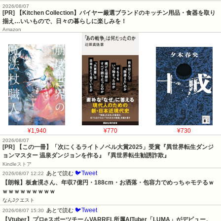
2026/08/07
[PR] 【Kitchen Collection】バイヤー厳選ブランドのキッチン用品・食器を取り
揃え…いいもので、日々の暮らしに楽しみを！
Amazon
¥1,940
¥770
¥730
2026/08/07
[PR] 【この一冊】「次にくるライトノベル大賞2025」受賞『異世界転生ダンジ
ョンマスター 温泉ダンジョンを作る』『異世界転生勧誘詐欺』
Kindleストア
🐦Tweet
あとで読む
2026/08/07 12:22
【朗報】板倉滉さん、年収7億円・188cm・お洒落・包容力でめっちゃモテるｗ
ｗｗｗｗｗｗｗｗｗ
なんJクエスト
🐦Tweet
あとで読む
2026/08/07 15:30
【Vtuber】プロeスポーツチームVARREL所属AITuber「LUMA」がデビュー。