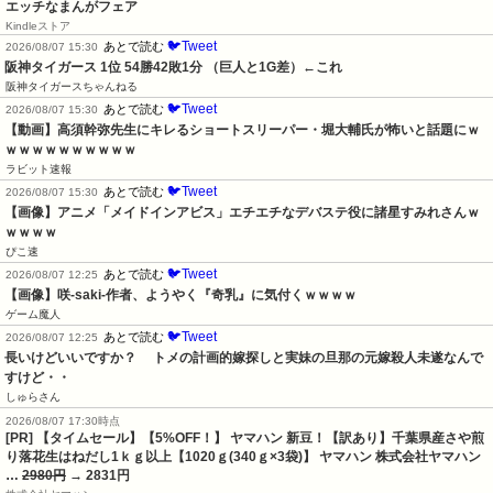
エッチなまんがフェア
Kindleストア
🐦Tweet
あとで読む
2026/08/07 15:30
阪神タイガース 1位 54勝42敗1分 （巨人と1G差）←これ
阪神タイガースちゃんねる
🐦Tweet
あとで読む
2026/08/07 15:30
【動画】高須幹弥先生にキレるショートスリーパー・堀大輔氏が怖いと話題にｗ
ｗｗｗｗｗｗｗｗｗｗ
ラビット速報
🐦Tweet
あとで読む
2026/08/07 15:30
【画像】アニメ「メイドインアビス」エチエチなデバステ役に諸星すみれさんｗ
ｗｗｗｗ
ぴこ速
🐦Tweet
あとで読む
2026/08/07 12:25
【画像】咲-saki-作者、ようやく『奇乳』に気付くｗｗｗｗ
ゲーム魔人
🐦Tweet
あとで読む
2026/08/07 12:25
長いけどいいですか？     トメの計画的嫁探しと実妹の旦那の元嫁殺人未遂なんで
すけど・・
しゅらさん
2026/08/07 17:30時点
[PR] 【タイムセール】【5%OFF！】 ヤマハン 新豆！【訳あり】千葉県産さや煎
り落花生はねだし1ｋｇ以上【1020ｇ(340ｇ×3袋)】 ヤマハン 株式会社ヤマハン
…
2980円
→ 2831円