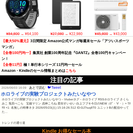
¥84,800
→ ¥64,100
¥27,980
→ ¥22,980
¥45,800
→ ¥43,000
【最大50%還元】
3日間限定 Amazon公式マンガ毎週末セール「アツいスポーツ
マンガ」
【全巻100円均一】
集英社 創業100周年記念『GANTZ』全巻100円キャンペー
ン！
【全巻11円】
極！単行本シリーズ 11円均一セール
Amazon・Kindleのセール情報まとめは
こちら
注目の記事
🐦Tweet
あとで読む
2026/06/03 16:09
ホロライブの実験プロジェクトみたいなやつ
ホロライブの実験プロジェクトみたいなやつ－Vtuberタグ－ホロライブ RSSホロライブ さくら
みこ 兎田ぺこら 宝鐘マリン 戌神ころね 星街すいせい 白上フブキ今日のNEW（0ﾟ・∀・）+ ﾜｸ
ﾃｶ +1: 名無しの時事ネタ 2026/05/23(土) 15:16:26.512 ID:GJ7tuq8T0 ユニットBの配信やって
た…
トレンドの通り道
Kindle お得なセール本