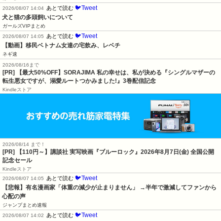
🐦Tweet
あとで読む
2026/08/07 14:04
犬と猫の多頭飼いについて
ガールズVIPまとめ
🐦Tweet
あとで読む
2026/08/07 14:05
【動画】移民ベトナム女達の宅飲み、レベチ
ネギ速
2026/08/16まで
[PR] 【最大50%OFF】SORAJIMA 私の幸せは、私が決める『シングルマザーの
転生悪女ですが、溺愛ルートつかみました!』3巻配信記念
Kindleストア
2026/08/14 まで！
[PR]
【110円～】講談社 実写映画『ブルーロック』2026年8月7日(金) 全国公開
記念セール
Kindleストア
🐦Tweet
あとで読む
2026/08/07 14:05
【悲報】有名漫画家「体重の減少が止まりません」 →半年で激減してファンから
心配の声
ジャンプまとめ速報
🐦Tweet
あとで読む
2026/08/07 14:02