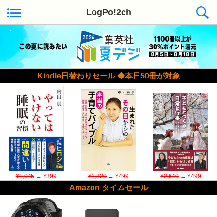
LogPo!2ch
Kindle日替わりセール ◆本日50冊が対象
¥1,045
→ ¥399
¥1,320
→ ¥499
¥2,640
→ ¥499
Amazon タイムセール