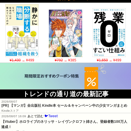
¥1,430
→ ¥499
¥792
→ ¥385
¥1,650
→ ¥499
トレンドの通り道の最新記事
2026/08/07
[PR] 【マンガ】全出版社 Kindle本 セール＆キャンペーン中の少女マンガまとめ
Kindleストア
🐦Tweet
あとで読む
2026/08/07 16:09
【Vtuber】ホロライブのネリッサ・レイヴンクロフト姉さん、登録者数100万人
達成！