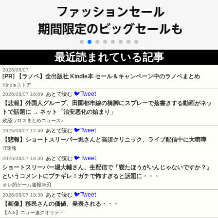
最近読まれている記事
2026/08/07
[PR] 【ラノベ】全出版社 Kindle本 セール＆キャンペーン中のラノベまとめ
Kindleストア
🐦Tweet
あとで読む
2026/08/07 16:09
【悲報】外国人グループ、田園都市線の橋脚にスプレーで落書きする動画がネッ
トで話題に → ネット「治安悪化の始まり」
政経ワロスまとめニュース♪
🐦Tweet
あとで読む
2026/08/07 17:40
【悲報】ショートスリーパー堀さんと高須クリニック、ライブ配信中に大喧嘩
IT速報
🐦Tweet
あとで読む
2026/08/07 18:30
ショートスリーパー堀大輔さん、生配信で「寝たほうがいんじゃないですか？」
というコメントにブチギレ！ガチで怖すぎると話題に・・・
オレ的ゲーム速報＠刃
🐦Tweet
あとで読む
2026/08/07 18:30
【画像】移民さんの価値、発表される・・・
【2ch】ニュー速クオリティ