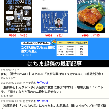
¥990
→ ¥495
¥628
→ ¥314
¥891
→ ¥495
はちま起稿の最新記事
2026/08/13まで
[PR]
【最大80%OFF】スクエニ 「灰宮先輩は怖くてかわいい」3巻発売記念！
Kindleストア
🐦Tweet
あとで読む
2026/08/07 21:30
【性的暴行】元ジャンポケ斉藤慎二被告に懲役7年求刑 → 被害女性「『ハニト
ラ』『売名』などと言われ…絶対に許せない」
はちま起稿
🐦Tweet
あとで読む
2026/08/07 20:30
【在庫処分】『いのちの党』になったれいわ新選組、旧れいわグッズを半額で販