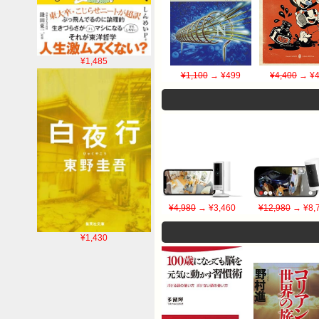
¥1,485
¥1,100
→ ¥499
¥4,400
→ ¥4
¥4,980
→ ¥3,460
¥12,980
→ ¥8,
¥1,430