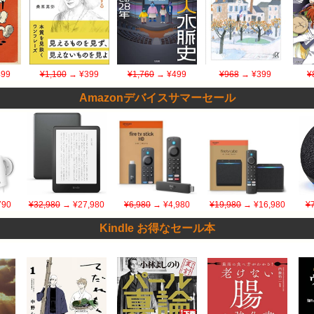
99
¥1,100
→ ¥399
¥1,760
→ ¥499
¥968
→ ¥399
¥
Amazonデバイスサマーセール
790
¥32,980
→ ¥27,980
¥6,980
→ ¥4,980
¥19,980
→ ¥16,980
¥
Kindle お得なセール本