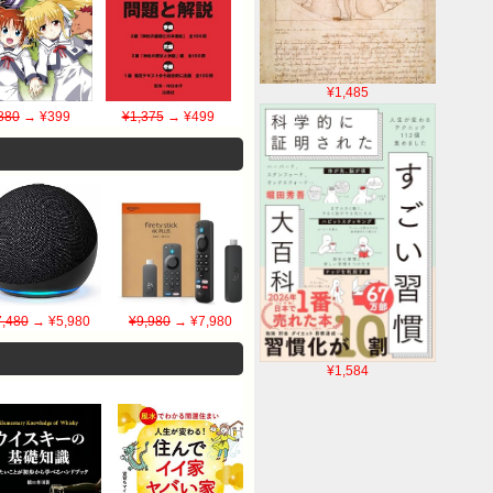
¥1,485
880
→ ¥399
¥1,375
→ ¥499
7,480
→ ¥5,980
¥9,980
→ ¥7,980
¥1,584