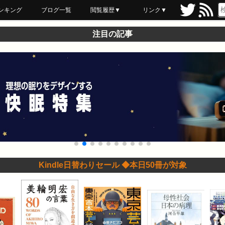
ンキング
ブログ一覧
閲覧履歴▼
リンク▼
ブックマーク
最近読んだ
あとで読む
ネットスーパー
飲食店舗用品
セール情報
注目の記事
Kindle日替わりセール ◆本日50冊が対象