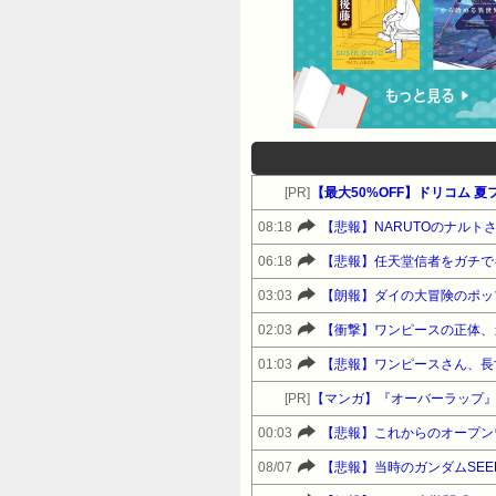
[PR]
【最大50%OFF】ドリコム 
08:18
【悲報】NARUTOのナル
06:18
【悲報】任天堂信者をガチで
03:03
【朗報】ダイの大冒険のポッ
02:03
【衝撃】ワンピースの正体、
01:03
【悲報】ワンピースさん、長
[PR]
【マンガ】『オーバーラップ
00:03
【悲報】これからのオープン
08/07
【悲報】当時のガンダムSE