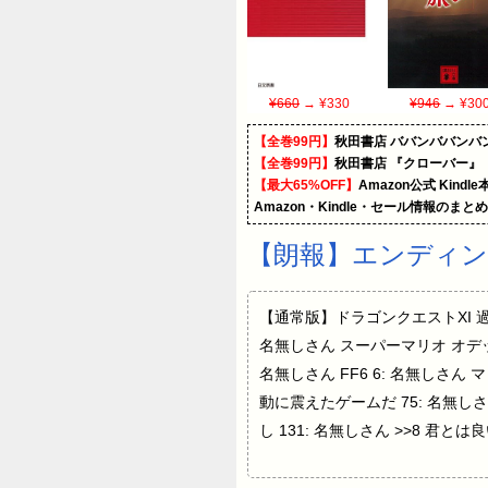
¥660
→ ¥330
¥946
→ ¥30
【全巻99円】
秋田書店 ババンババンバ
【全巻99円】
秋田書店 『クローバー』
【最大65%OFF】
Amazon公式 Kind
Amazon・Kindle・セール情報のまと
【朗報】エンディ
【通常版】ドラゴンクエストXI 過ぎ
名無しさん スーパーマリオ オデッ
名無しさん FF6 6: 名無しさん
動に震えたゲームだ 75: 名無
し 131: 名無しさん >>8 君と