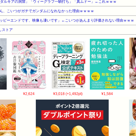
ンダルキアの洞窟」「ウィーグラフ一騎打ち」「真ムドー」←これｗｗｗ
ん、こいつがガチでガンダムになれなかった理由ｗｗｗｗ
ッピーエンドです、映像も凄いです」←こいつがあんまり評価されない理由ｗｗｗ
しストア
¥2,624
¥3,018 (+1,492pt)
¥1,584