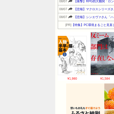
08/07
【衝撃】RPG四大難関「ロ
08/07
【悲報】マクロスシリーズさ
08/07
【悲報】シンエヴァさん「ハ
[PR]
【特集】PC環境まるごと見直
¥1,980
¥1,584