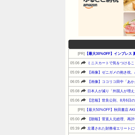
[PR]
【最大30%OFF】インプレ
05:06
ミニスカートで気をつけるこ
05:09
【画像】ゼニガメの抱き枕、
06:05
【画像】ココリコ田中「あかん
05:08
日本人が減り「外国人が増え
05:06
【悲報】世良公則、8月6日
[PR]
【最大50%OFF】秋田書店 A
05:00
【朗報】菅直人元総理、再評
05:39
左遷された財務省エリートに