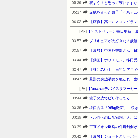
05:39
寝よう！と思って寝れますか
05:37
赤紙を貰った息子「うあぁ…
06:02
【画像】高一ミスコングラン
[PR]
【ベストセラー】毎日更新！
03:57
03:57
【激怒】中国外交部さん「日
03:44
【動画】ホリエモン、移民受
03:47
【謎】みい山、当初はアニメ
03:47
[PR]
03:44
餃子の皮でピザ作ってる
03:38
03:39
ドル円への日米協調介入、は
03:39
正直イオン爆発の件店舗側が
03:42
【激怒】ショートスリーパー