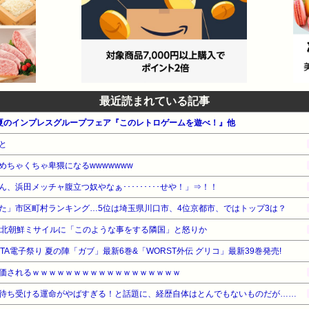
最近読まれている記事
ス 夏のインプレスグループフェア『このレトロゲームを遊べ！』他
と
めちゃくちゃ卑猥になるwwwwwww
、浜田メッチャ腹立つ奴やなぁ･････････せや！」⇒！！
た」市区町村ランキング…5位は埼玉県川口市、4位京都市、ではトップ3は？
の北朝鮮ミサイルに「このような事をする隣国」と怒りか
KITA電子祭り 夏の陣「ガブ」最新6巻&「WORST外伝 グリコ」最新39巻発売!
価されるｗｗｗｗｗｗｗｗｗｗｗｗｗｗｗｗｗｗ
待ち受ける運命がやばすぎる！と話題に、経歴自体はとんでもないものだが……