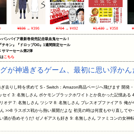
0
¥836
→ ¥396
¥704
→ ¥492
¥1,430
→ ¥358
¥
ンバンパイア最新巻発売記念吸血鬼セール！
『チキン』『ドロップOG』1週間限定セール
le本 サマーセール第2弾
めは
こちら
ングが神過ぎるゲーム、最初に思い浮かん
去りし時を求めて S - Switch：Amazon商品ページへ飛びます 開
セイ 3: 名無しさん ポケモンブラックホワイトとか良かった記憶ある 4:
 マリオデ 7: 名無しさん ツシマ 8: 名無しさん ブレスオブファイア５
しさん >>8 ラスボス戦から熱い展開だよな 初見の時は何度もやり直し
は良い酒が呑めそうだ! ゼノギアスも好き 9: 名無しさん ファミコンの女神転生