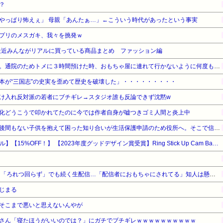
？
やっぱり怖えぇ」 母親「あんたぁ…」←こういう時代があったという事実
プリのメスガキ、我々を挑発ｗ
最近みんながリアルに買っている商品まとめ ファッション編
プリキュアが大好きな３歳娘。通院のためトメに３時間預けた時、おもちゃ屋に連れて行かないように何度もお願いしたが、あっさり買い与えていた。娘がそのおもちゃで…
本が“三国志”の史実を歪めて歴史を破壊した」・・・・・・・・・
け入れ反対派の若者にブチギレ→スタジオ誰も反論できず沈黙w
化どうこうで叩かれてたのに今では作者自身が嘘つきゴミ人間と炎上中
旦那に突然消息を絶たれ、生後間もない子供を抱えて困った知り合いが生活保護申請のため役所へ。そこで信じられない言動が→
【Amazonデバイスサマーセール】【15%OFF！】 【2023年度グッドデザイン賞受賞】Ring Stick Up Cam Battery (リング スティックアップカム バッテリーモデル) | 外出先からも見守り可能、屋内・屋外で使える充電式セキュリティカメラ、デバイス盗難補償付き - ホワイト | Ring Homeプラン30日間無料体験
坂口杏里「98kg激変」に続き「ろれつ回らず」でも続く生配信…「配信者におもちゃにされてる」知人は懸念表明
じまる
そこまで悪いと思えないんやが
さん「寝たほうがいいのでは？」にガチでブチギレｗｗｗｗｗｗｗｗｗｗ