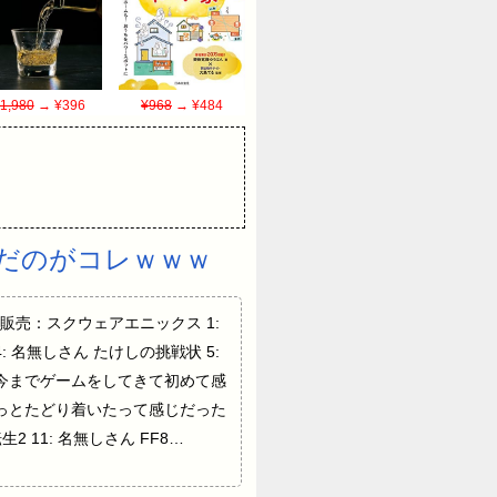
1,980
→ ¥396
¥968
→ ¥484
だのがコレｗｗｗ
発・販売：スクウェアエニックス 1:
 名無しさん たけしの挑戦状 5:
 俺が今までゲームをしてきて初めて感
てやっとたどり着いたって感じだった
2 11: 名無しさん FF8…