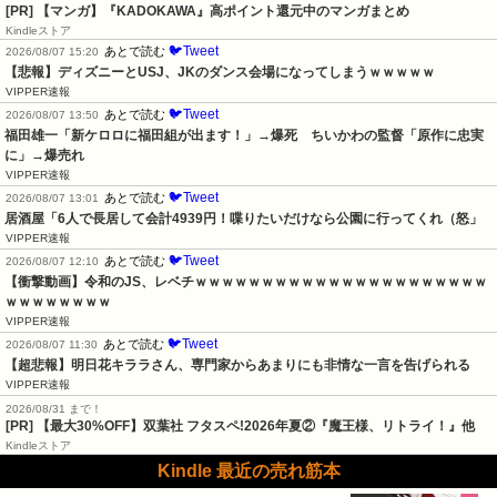
[PR] 【マンガ】『KADOKAWA』高ポイント還元中のマンガまとめ
Kindleストア
🐦Tweet
あとで読む
2026/08/07 15:20
【悲報】ディズニーとUSJ、JKのダンス会場になってしまうｗｗｗｗｗ
VIPPER速報
🐦Tweet
あとで読む
2026/08/07 13:50
福田雄一「新ケロロに福田組が出ます！」→爆死　ちいかわの監督「原作に忠実
に」→爆売れ
VIPPER速報
🐦Tweet
あとで読む
2026/08/07 13:01
居酒屋「6人で長居して会計4939円！喋りたいだけなら公園に行ってくれ（怒」
VIPPER速報
🐦Tweet
あとで読む
2026/08/07 12:10
【衝撃動画】令和のJS、レベチｗｗｗｗｗｗｗｗｗｗｗｗｗｗｗｗｗｗｗｗｗｗ
ｗｗｗｗｗｗｗｗ
VIPPER速報
🐦Tweet
あとで読む
2026/08/07 11:30
【超悲報】明日花キララさん、専門家からあまりにも非情な一言を告げられる
VIPPER速報
2026/08/31 まで！
[PR] 【最大30%OFF】双葉社 フタスペ!2026年夏②『魔王様、リトライ！』他
Kindleストア
Kindle 最近の売れ筋本