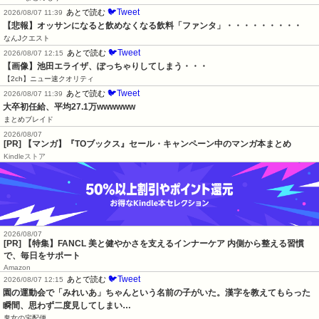
🐦Tweet
あとで読む
2026/08/07 11:39
【悲報】オッサンになると飲めなくなる飲料「ファンタ」・・・・・・・・・
なんJクエスト
🐦Tweet
あとで読む
2026/08/07 12:15
【画像】池田エライザ、ぽっちゃりしてしまう・・・
【2ch】ニュー速クオリティ
🐦Tweet
あとで読む
2026/08/07 11:39
大卒初任給、平均27.1万wwwwww
まとめブレイド
2026/08/07
[PR] 【マンガ】『TOブックス』セール・キャンペーン中のマンガ本まとめ
Kindleストア
2026/08/07
[PR] 【特集】FANCL 美と健やかさを支えるインナーケア 内側から整える習慣
で、毎日をサポート
Amazon
🐦Tweet
あとで読む
2026/08/07 12:15
園の運動会で「みれいあ」ちゃんという名前の子がいた。漢字を教えてもらった
瞬間、思わず二度見してしまい…
鬼女の宅配便