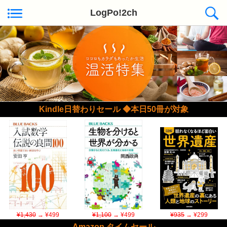
LogPo!2ch
Kindle日替わりセール ◆本日50冊が対象
¥1,430
→ ¥499
¥1,100
→ ¥499
¥935
→ ¥299
Amazon タイムセール