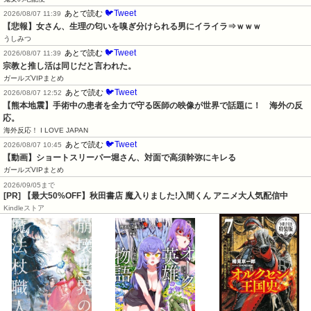
🐦Tweet
あとで読む
2026/08/07 11:39
【悲報】女さん、生理の匂いを嗅ぎ分けられる男にイライラ⇒ｗｗｗ
うしみつ
🐦Tweet
あとで読む
2026/08/07 11:39
宗教と推し活は同じだと言われた。
ガールズVIPまとめ
🐦Tweet
あとで読む
2026/08/07 12:52
【熊本地震】手術中の患者を全力で守る医師の映像が世界で話題に！　海外の反
応。
海外反応！ I LOVE JAPAN
🐦Tweet
あとで読む
2026/08/07 10:45
【動画】ショートスリーパー堀さん、対面で高須幹弥にキレる
ガールズVIPまとめ
2026/09/05まで
[PR] 【最大50%OFF】秋田書店 魔入りました!入間くん アニメ大人気配信中
Kindleストア