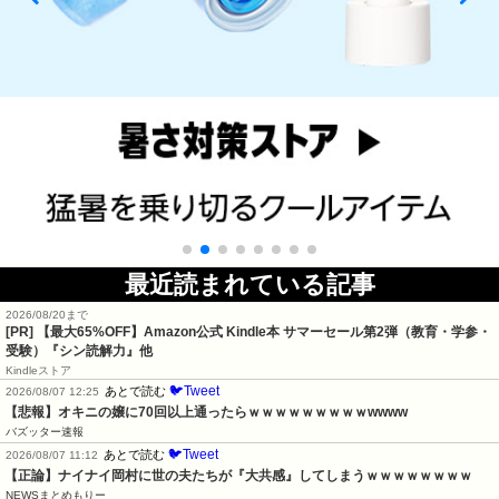
最近読まれている記事
2026/08/20まで
[PR]
【最大65%OFF】Amazon公式 Kindle本 サマーセール第2弾（教育・学参・
受験）『シン読解力』他
Kindleストア
🐦Tweet
あとで読む
2026/08/07 12:25
【悲報】オキニの嬢に70回以上通ったらｗｗｗｗｗｗｗｗｗwwww
バズッター速報
🐦Tweet
あとで読む
2026/08/07 11:12
【正論】ナイナイ岡村に世の夫たちが『大共感』してしまうｗｗｗｗｗｗｗｗ
NEWSまとめもりー