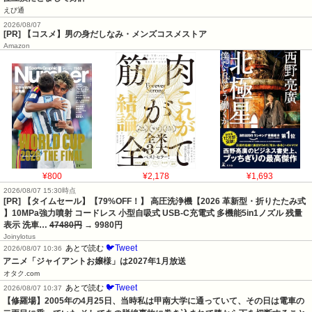
えび通
2026/08/07
[PR] 【コスメ】男の身だしなみ・メンズコスメストア
Amazon
¥800
¥2,178
¥1,693
2026/08/07 15:30時点
[PR] 【タイムセール】【79%OFF！】 高圧洗浄機【2026 革新型・折りたたみ式
】10MPa強力噴射 コードレス 小型自吸式 USB-C充電式 多機能5in1ノズル 残量
表示 洗車…
47480円
→ 9980円
Joinylotus
🐦Tweet
あとで読む
2026/08/07 10:36
アニメ「ジャイアントお嬢様」は2027年1月放送
オタク.com
🐦Tweet
あとで読む
2026/08/07 10:37
【修羅場】2005年の4月25日、当時私は甲南大学に通っていて、その日は電車の