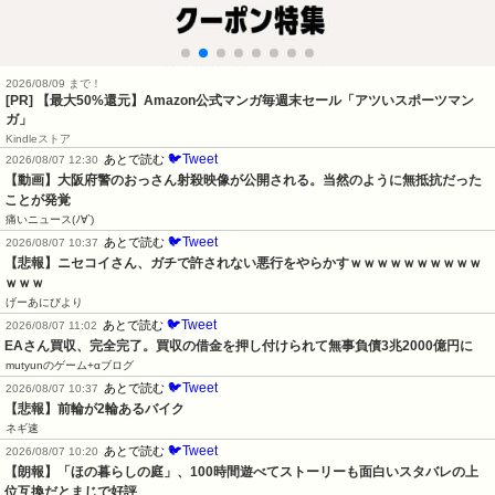
2026/08/09 まで！
[PR]
【最大50%還元】Amazon公式マンガ毎週末セール「アツいスポーツマン
ガ」
Kindleストア
🐦Tweet
あとで読む
2026/08/07 12:30
【動画】大阪府警のおっさん射殺映像が公開される。当然のように無抵抗だった
ことが発覚
痛いニュース(ﾉ∀`)
🐦Tweet
あとで読む
2026/08/07 10:37
【悲報】ニセコイさん、ガチで許されない悪行をやらかすｗｗｗｗｗｗｗｗｗｗ
ｗｗｗ
げーあにびより
🐦Tweet
あとで読む
2026/08/07 11:02
EAさん買収、完全完了。買収の借金を押し付けられて無事負債3兆2000億円に
mutyunのゲーム+αブログ
🐦Tweet
あとで読む
2026/08/07 10:37
【悲報】前輪が2輪あるバイク
ネギ速
🐦Tweet
あとで読む
2026/08/07 10:20
【朗報】「ほの暮らしの庭」、100時間遊べてストーリーも面白いスタバレの上
位互換だとまじで好評