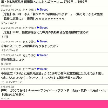
応・MIL米軍規格 耐衝撃あいふおん17ケース …
2799円
→ 1999円
Miracase
🐦Tweet
あとで読む
2026/08/07 09:47
【悲報】福田雄一さん「新ケロロに福田組が出ます！」→爆死 ちいかわの監督
「原作に忠実に」→爆売れｗｗｗｗｗｗｗｗｗｗ
なんJクエスト
🐦Tweet
あとで読む
2026/08/07 09:46
【悲報】NHK、性被害を訴えた職員の異動希望を前例踏襲で認めず
ネギ速
🐦Tweet
あとで読む
2026/08/07 09:47
今年に入ってから何回風邪をひきましたか？
まとめブレイド
🐦Tweet
あとで読む
2026/08/07 09:47
長時間勉強のコツ
怒り新党
🐦Tweet
あとで読む
2026/08/07 09:46
中居正広「ひそかに被災地支援」か 2016年の熊本地震直後には現地で炊き出し 
“誰にも知られなくて良い”と、むしろ強まる福祉活動への思い
ガールズVIPまとめ
2026/08/07
[PR] 【安くてお得】Amazon プライベートブランド 食品・飲料・日用品・ペッ
ト用品などを安く
Amazon