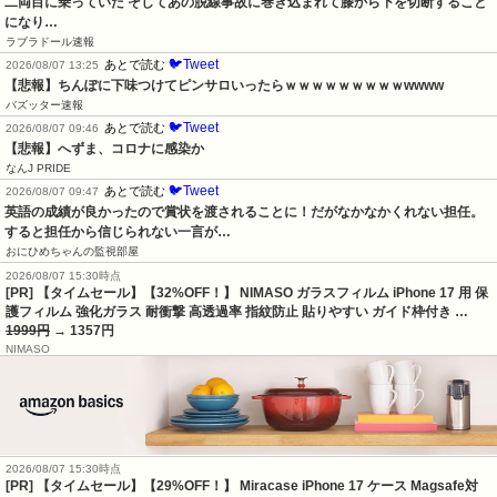
二両目に乗っていた そしてあの脱線事故に巻き込まれて膝から下を切断すること
になり…
ラブラドール速報
🐦Tweet
あとで読む
2026/08/07 13:25
【悲報】ちんぽに下味つけてピンサロいったらｗｗｗｗｗｗｗｗｗwwww
バズッター速報
🐦Tweet
あとで読む
2026/08/07 09:46
【悲報】へずま、コロナに感染か
なんJ PRIDE
🐦Tweet
あとで読む
2026/08/07 09:47
英語の成績が良かったので賞状を渡されることに！だがなかなかくれない担任。
すると担任から信じられない一言が…
おにひめちゃんの監視部屋
2026/08/07 15:30時点
[PR] 【タイムセール】【32%OFF！】 NIMASO ガラスフィルム iPhone 17 用 保
護フィルム 強化ガラス 耐衝撃 高透過率 指紋防止 貼りやすい ガイド枠付き …
1999円
→ 1357円
NIMASO
2026/08/07 15:30時点
[PR] 【タイムセール】【29%OFF！】 Miracase iPhone 17 ケース Magsafe対