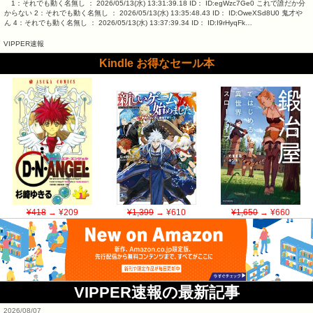
1：それでも動く名無し ： 2026/05/13(水) 13:31:39.18 ID： ID:egWzc7Ge0 これで誰だか分
からない 2：それでも動く名無し ： 2026/05/13(水) 13:35:48.43 ID： ID:OweXSd8U0 鬼才や
ん 4：それでも動く名無し ： 2026/05/13(水) 13:37:39.34 ID： ID:I9rHyqFk…
VIPPER速報
Kindle お得なセール本
¥418
→ ¥209
¥1,399
→ ¥610
¥1,650
→ ¥660
VIPPER速報の最新記事
2026/08/07