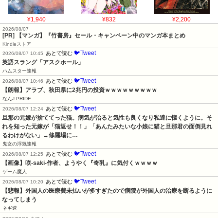
¥1,940
¥832
¥2,200
2026/08/07
[PR] 【マンガ】『竹書房』セール・キャンペーン中のマンガ本まとめ
Kindleストア
🐦Tweet
あとで読む
2026/08/07 10:45
英語スラング「アスクホール」
ハムスター速報
🐦Tweet
あとで読む
2026/08/07 10:46
【朗報】アラブ、秋田県に2兆円の投資ｗｗｗｗｗｗｗｗｗ
なんJ PRIDE
🐦Tweet
あとで読む
2026/08/07 12:24
旦那の元嫁が捨ててった猫。病気が治ると気性も良くなり私達に懐くように。そ
れを知った元嫁が「猫返せ！！」「あんたみたいな小娘に猫と旦那君の面倒見れ
るわけがない」→修羅場に…
鬼女の浮気速報
🐦Tweet
あとで読む
2026/08/07 12:25
【画像】咲-saki-作者、ようやく『奇乳』に気付くｗｗｗｗ
ゲーム魔人
🐦Tweet
あとで読む
2026/08/07 10:20
【悲報】外国人の医療費未払いが多すぎたので病院が外国人の治療を断るように
なってしまう
ネギ速