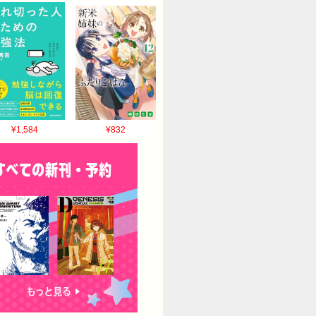
¥1,584
¥832