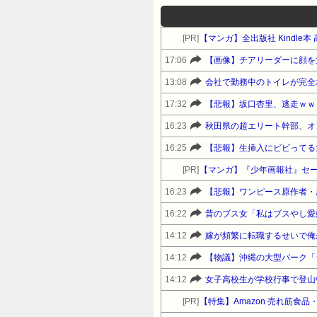
[PR]
【マンガ】全出版社 Kindl
17:06
【画像】チアリーダーに顔を
13:08
会社で勤務中のトイレが完全
17:32
【悲報】坂口杏里、逃走ｗｗ
16:23
秋田県の超エリート幹部、オ
16:25
【悲報】生挿入にビビってる
[PR]
【マンガ】『少年画報社』セ
16:23
【悲報】ワンピース原作者・
16:22
昔のブス女「私はブスやし愛
14:12
嫁が頻繁に転職するせいで俺
14:12
【物議】沖縄の大型パーク「
14:12
女子高校生が学校行事で登山
[PR]
【特集】Amazon 売れ筋食