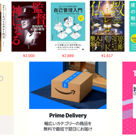
¥2,000
¥2,889
¥1,617