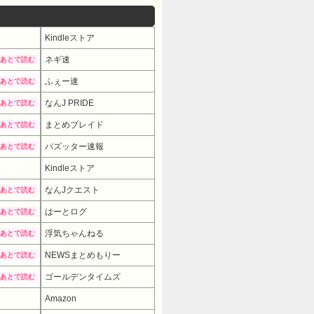
Kindleストア
ネギ速
あとで読む
ふぇー速
あとで読む
なんJ PRIDE
あとで読む
まとめブレイド
あとで読む
バズッター速報
あとで読む
Kindleストア
なんJクエスト
あとで読む
はーとログ
あとで読む
浮気ちゃんねる
あとで読む
NEWSまとめもりー
あとで読む
ゴールデンタイムズ
あとで読む
Amazon