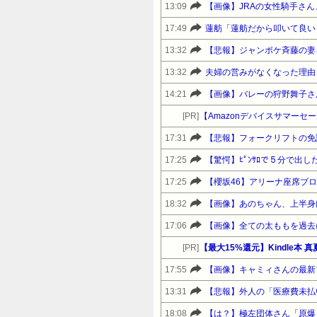
13:09
【画像】JRAの女性騎手さ
17:49
蓮舫「蓮舫だから叩いて良い
13:32
【悲報】ジャンポケ斉藤の妻、
13:32
夫婦の営みがなくなった理由
14:21
【画像】バレーの狩野舞子さ
[PR]
17:31
【悲報】フォークリフトの免
17:25
【驚愕】ﾋﾟﾝｻﾛで５分で出
17:25
18:32
【画像】あのちゃん、上半身
17:06
【画像】全ての太ももを過去
[PR]
【最大15%還元】Kindle本
17:55
【画像】キャミィさんの最新
13:31
【悲報】外人の「医療費未払
18:08