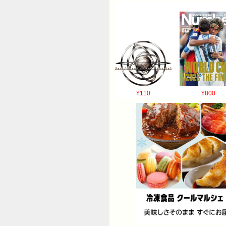
¥110
¥800