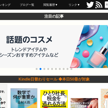
ンキング
ブログ一覧
閲覧履歴▼
リンク▼
ブックマーク
最近読んだ
あとで読む
ネットスーパー
飲食店舗用品
セール情報
注目の記事
Kindle日替わりセール ◆本日50冊が対象