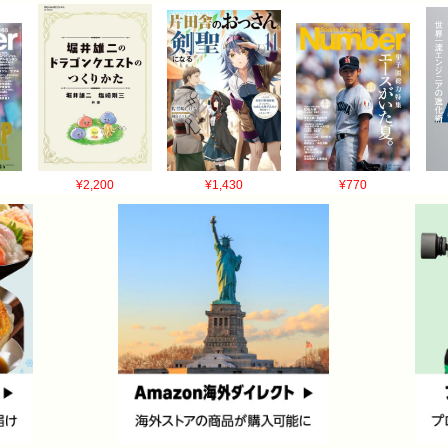
¥2,200
¥1,430
¥770