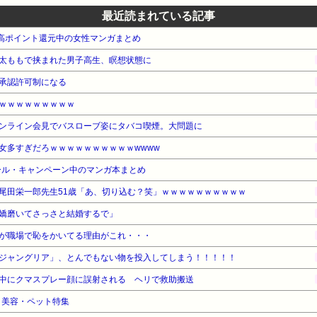
最近読まれている記事
e本 高ポイント還元中の女性マンガまとめ
太ももで挟まれた男子高生、瞑想状態に
承認許可制になる
ｗｗｗｗｗｗｗｗｗ
ンライン会見でバスローブ姿にタバコ喫煙。大問題に
女多すぎだろｗｗｗｗｗｗｗｗｗｗwwww
ール・キャンペーン中のマンガ本まとめ
尾田栄一郎先生51歳「あ、切り込む？笑」ｗｗｗｗｗｗｗｗｗｗ
嬌磨いてさっさと結婚するで」
が職場で恥をかいてる理由がこれ・・・
ジャングリア」、とんでもない物を投入してしまう！！！！！
中にクマスプレー顔に誤射される ヘリで救助搬送
品・美容・ペット特集