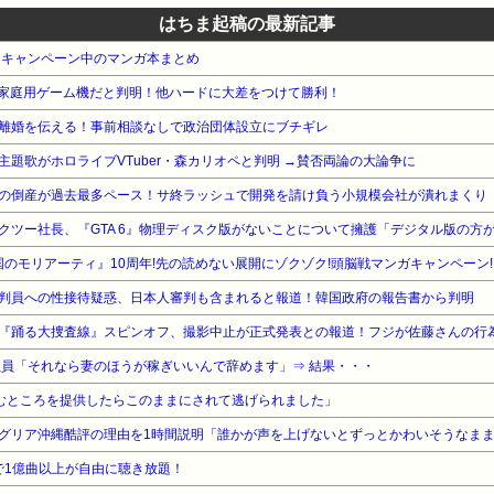
はちま起稿の最新記事
・キャンペーン中のマンガ本まとめ
る家庭用ゲーム機だと判明！他ハードに大差をつけて勝利！
離婚を伝える！事前相談なしで政治団体設立にブチギレ
題歌がホロライブVTuber・森カリオペと判明 →賛否両論の大論争に
の倒産が過去最多ペース！サ終ラッシュで開発を請け負う小規模会社が潰れまくり
るテイクツー社長、『GTA 6』物理ディスク版がないことについて擁護「デジタル版の方
国のモリアーティ』10周年!先の読めない展開にゾクゾク!頭脳戦マンガキャンペーン!
判員への性接待疑惑、日本人審判も含まれると報道！韓国政府の報告書から判明
『踊る大捜査線』スピンオフ、撮影中止が正式発表との報道！フジが佐藤さんの行
社員「それなら妻のほうが稼ぎいいんで辞めます」⇒ 結果・・・
むところを提供したらこのままにされて逃げられました」
グリア沖縄酷評の理由を1時間説明「誰かが声を上げないとずっとかわいそうなま
告なしで1億曲以上が自由に聴き放題！