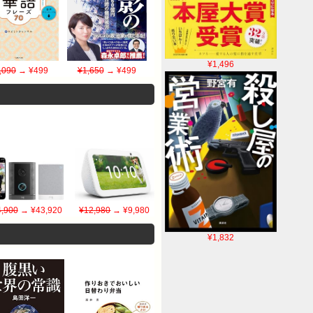
¥1,496
,090
→ ¥499
¥1,650
→ ¥499
,900
→ ¥43,920
¥12,980
→ ¥9,980
¥1,832