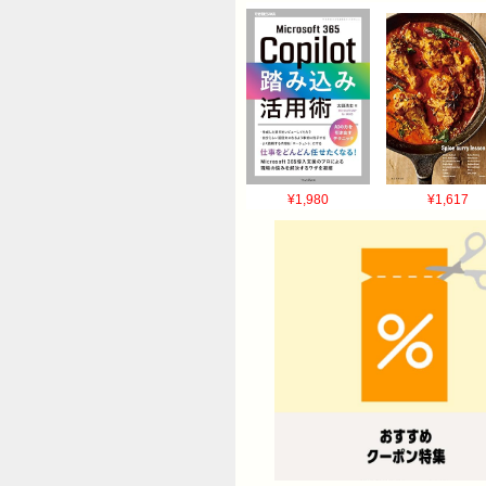
¥1,980
¥1,617