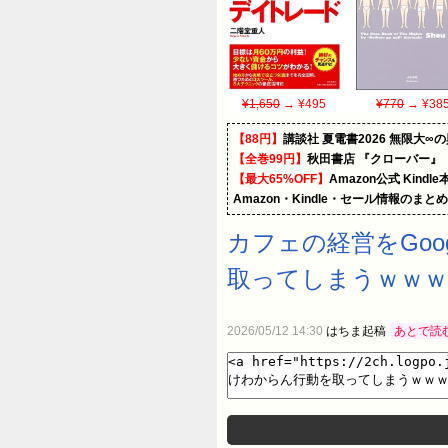
¥1,650
→ ¥495
¥770
→ ¥38
【88円】
講談社 夏電書2026 無限大∞
【全巻99円】
秋田書店 『クローバー』
【最大65%OFF】
Amazon公式 Kind
Amazon・Kindle・セール情報のまと
カフェの経営をGo
取ってしまうｗｗｗ
2026/05/12 14:30
はちま起稿
あとで読