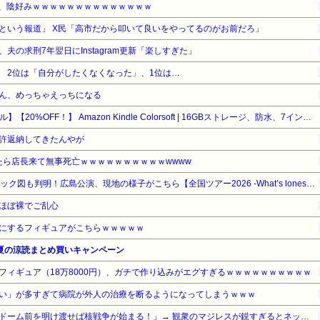
ん、陰好みｗｗｗｗｗｗｗｗｗｗｗｗｗｗ
という報道」 X民「高市だから叩いて良いをやってるのがお前だろ」
夫の求刑7年翌日にInstagram更新「楽しすぎた」
 2位は「自分がしたくなくなった」、1位は…
ん、めっちゃえっちになる
【Amazonデバイスサマーセール】【20%OFF！】 Amazon Kindle Colorsoft | 16GBストレージ、防水、7インチカラーディスプレイ、色調調節ライト、最大8週間持続バッテリー、広告無し、ブラック (2025年発売)
許返納してきたんやが
したら店長来て無事死亡ｗｗｗｗｗｗｗｗｗｗwwww
【櫻坂46】アリーナ座席ブロック図も判明！広島公演、現地の様子がこちら【全国ツアー2026 -What’s lonesome?- 】
ほぼ裸でご乱心
にするフィギュアがこちらｗｗｗｗｗ
 真夏の涼読まとめ買いキャンペーン
フィギュア（18万8000円）、ガチで作り込みがエグすぎるｗｗｗｗｗｗｗｗｗｗ
い」が多すぎて病院が外人の治療を断るようになってしまうｗｗｗ
【は？】極左団体さん「原爆ドーム前を明け渡せば核戦争が始まる！」→ 観衆のマジレスが鋭すぎるとネットで話題に → ｗｗｗｗｗｗｗｗｗｗｗｗ