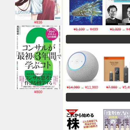
¥836
¥1,100
→ ¥499
¥1,320
→ ¥4
¥14,980
→ ¥11,980
¥7,980
→ ¥5,4
¥800