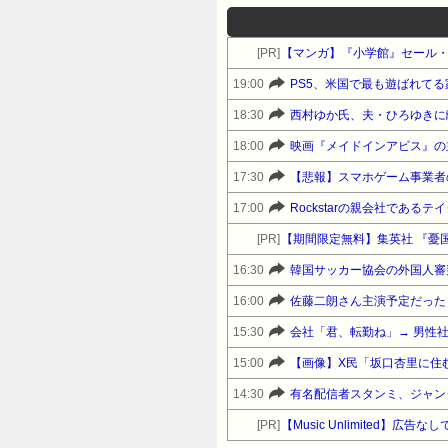
[PR]
【マンガ】『小学館』セール
19:00
PS5、米国で最も遊ばれて
18:30
西村ゆか氏、夫・ひろゆきに
18:00
映画『メイドインアビス』の主
17:30
【悲報】スマホゲーム事業者
17:00
Rockstarの親会社であ
[PR]
【期間限定無料】集英社 『憂
16:30
韓国サッカー協会の外国人審
16:00
佐藤二朗さん主演予定だった
15:30
会社「君、転勤ね」→ 男性
15:00
【画像】X民「坂口杏里に住
14:30
有名配信者スタンミ、ジャン
[PR]
【Music Unlimited】広