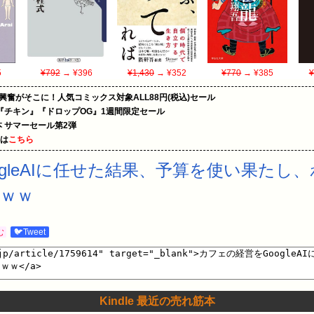
5
¥792
→ ¥396
¥1,430
→ ¥352
¥770
→ ¥385
¥
の興奮がそこに！人気コミックス対象ALL88円(税込)セール
『チキン』『ドロップOG』1週間限定セール
le本 サマーセール第2弾
めは
こちら
ogleAIに任せた結果、予算を使い果たし
ｗｗ
む
🐦Tweet
Kindle 最近の売れ筋本