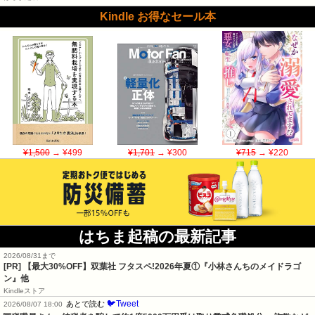
Kindle お得なセール本
¥1,500
→ ¥499
¥1,701
→ ¥300
¥715
→ ¥220
はちま起稿の最新記事
2026/08/31まで
[PR] 【最大30%OFF】双葉社 フタスペ!2026年夏①『小林さんちのメイドラゴ
ン』他
Kindleストア
🐦Tweet
あとで読む
2026/08/07 18:00