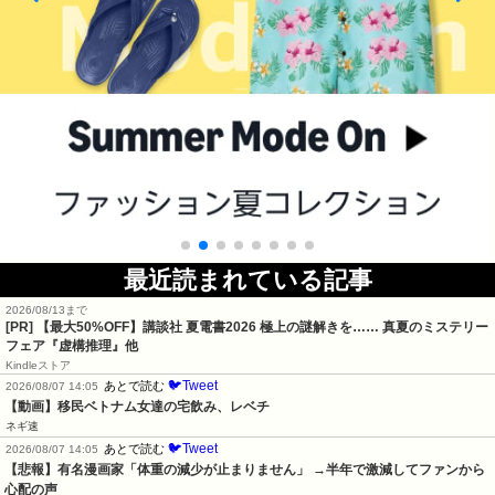
最近読まれている記事
2026/08/13まで
[PR] 【最大50%OFF】講談社 夏電書2026 極上の謎解きを…… 真夏のミステリー
フェア『虚構推理』他
Kindleストア
🐦Tweet
あとで読む
2026/08/07 14:05
【動画】移民ベトナム女達の宅飲み、レベチ
ネギ速
🐦Tweet
あとで読む
2026/08/07 14:05
【悲報】有名漫画家「体重の減少が止まりません」 →半年で激減してファンから
心配の声