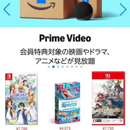
¥7,700
¥4,573
¥7,735