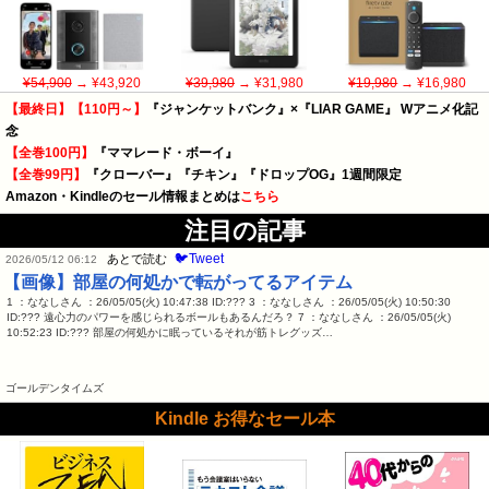
¥54,900
→ ¥43,920
¥39,980
→ ¥31,980
¥19,980
→ ¥16,980
【最終日】【110円～】
『ジャンケットバンク』×『LIAR GAME』 Wアニメ化記
念
【全巻100円】
『ママレード・ボーイ』
【全巻99円】
『クローバー』『チキン』『ドロップOG』1週間限定
Amazon・Kindleのセール情報まとめは
こちら
注目の記事
🐦Tweet
あとで読む
2026/05/12 06:12
【画像】部屋の何処かで転がってるアイテム
1 ：ななしさん ：26/05/05(火) 10:47:38 ID:??? 3 ：ななしさん ：26/05/05(火) 10:50:30
ID:??? 遠心力のパワーを感じられるボールもあるんだろ？ 7 ：ななしさん ：26/05/05(火)
10:52:23 ID:??? 部屋の何処かに眠っているそれが筋トレグッズ…
ゴールデンタイムズ
Kindle お得なセール本