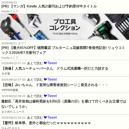
2026/08/10
[PR] 【マンガ】Kindle 人気の新刊および予約受付中タイトル
Kindleストア
2026/08/11 まで！
[PR] 【最大91%OFF】徳間書店 ブルターニュ花嫁異聞7巻発売記念! リュウコミ
ックス2026年7月新刊フェア
Kindleストア
🐦Tweet
あとで読む
2026/08/10 07:10
【画像】人気ユーチューバーさん、ドラム式洗濯機一択だと力説する
ネギ速
🐦Tweet
あとで読む
2026/08/10 07:00
【悲報】みいちゃん、ド直球な障害者差別シーンこ発見される・・・
VIPPER速報
🐦Tweet
あとで読む
2026/08/10 09:23
蓮舫氏「高市首相は歯科受診を8月6日（原爆の日）を避けて行くべきお立場では
ないでしょうか」
まとめたニュース
🐦Tweet
あとで読む
2026/08/10 09:22
【驚愕】岐阜県、意外と都会だったｗｗｗｗｗｗｗｗｗｗ
なんJクエスト