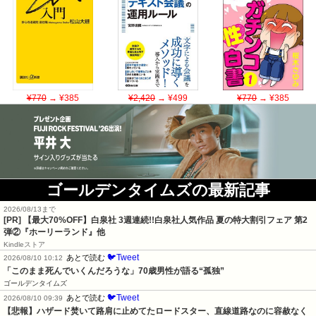
¥770
→ ¥385
¥2,420
→ ¥499
¥770
→ ¥385
ゴールデンタイムズの最新記事
2026/08/13まで
[PR]
【最大70%OFF】白泉社 3週連続!!白泉社人気作品 夏の特大割引フェア 第2
弾②『ホーリーランド』他
Kindleストア
🐦Tweet
あとで読む
2026/08/10 10:12
「このまま死んでいくんだろうな」70歳男性が語る“孤独”
ゴールデンタイムズ
🐦Tweet
あとで読む
2026/08/10 09:39
【悲報】ハザード焚いて路肩に止めてたロードスター、直線道路なのに容赦なく