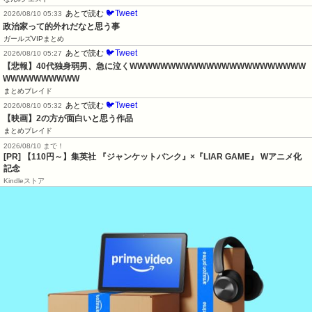
🐦Tweet
あとで読む
2026/08/10 05:33
政治家って的外れだなと思う事
ガールズVIPまとめ
🐦Tweet
あとで読む
2026/08/10 05:27
【悲報】40代独身弱男、急に泣くWWWWWWWWWWWWWWWWWWWWWWW
WWWWWWWWWW
まとめブレイド
🐦Tweet
あとで読む
2026/08/10 05:32
【映画】2の方が面白いと思う作品
まとめブレイド
2026/08/10 まで！
[PR]
【110円～】集英社 『ジャンケットバンク』×『LIAR GAME』 Wアニメ化
記念
Kindleストア