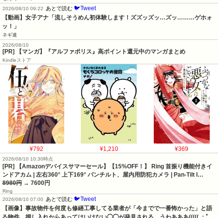
🐦Tweet
あとで読む
2026/08/10 09:22
【動画】女子アナ「流しそうめん初体験します！ズズッズッ…ズッ………ゲホォ
ッ！」
ネギ速
2026/08/10
[PR] 【マンガ】『アルファポリス』高ポイント還元中のマンガまとめ
Kindleストア
¥792
¥1,210
¥369
2026/08/10 10:30時点
[PR] 【Amazonデバイスサマーセール】【15%OFF！】 Ring 首振り機能付きイ
ンドアカム | 左右360° 上下169° パンチルト、屋内用防犯カメラ | Pan-Tilt I…
8980円
→ 7600円
Ring
🐦Tweet
あとで読む
2026/08/10 07:00
【画像】事故物件を何度も修繕工事してる業者が「今までで一番怖かった」と語
る物件、押し入れからあってはいけない◯◯が発見される…うわあああ((((( ；ﾟ