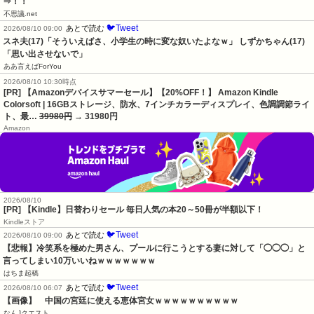
⇒！！
不思議.net
🐦Tweet
あとで読む
2026/08/10 09:00
スネ夫(17)「そういえばさ、小学生の時に変な奴いたよなｗ」 しずかちゃん(17)
「思い出させないで」
ああ言えばForYou
2026/08/10 10:30時点
[PR] 【Amazonデバイスサマーセール】【20%OFF！】 Amazon Kindle
Colorsoft | 16GBストレージ、防水、7インチカラーディスプレイ、色調調節ライ
ト、最…
39980円
→ 31980円
Amazon
2026/08/10
[PR]
【Kindle】日替わりセール 毎日人気の本20～50冊が半額以下！
Kindleストア
🐦Tweet
あとで読む
2026/08/10 09:00
【悲報】冷笑系を極めた男さん、プールに行こうとする妻に対して「◯◯◯」と
言ってしまい10万いいねｗｗｗｗｗｗｗ
はちま起稿
🐦Tweet
あとで読む
2026/08/10 06:07
【画像】　中国の宮廷に使える恵体宮女ｗｗｗｗｗｗｗｗｗｗ
なんJクエスト