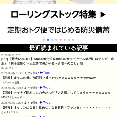
最近読まれている記事
2026/08/20まで
[PR]
【最大65%OFF】Amazon公式 Kindle本 サマーセール第2弾（#マンガ・全
般）『男子禁制ゲーム世界で俺がやるべき唯一のこと』他
Kindleストア
🐦Tweet
あとで読む
2026/08/07 12:25
【悲報】オキニの嬢に70回以上通ったらｗｗｗｗｗｗｗｗｗwwww
バズッター速報
🐦Tweet
あとで読む
2026/08/07 11:12
【正論】ナイナイ岡村に世の夫たちが『大共感』してしまうｗｗｗｗｗｗｗｗ
NEWSまとめもりー
🐦Tweet
あとで読む
2026/08/07 11:39
【悲報】オッサンになると飲めなくなる飲料「ファンタ」・・・・・・・・・
なんJクエスト