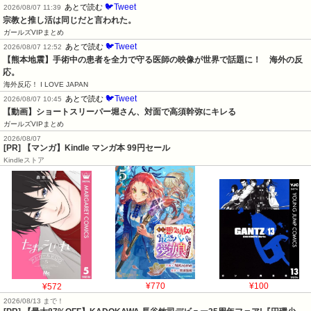
🐦Tweet
あとで読む
2026/08/07 11:39
宗教と推し活は同じだと言われた。
ガールズVIPまとめ
🐦Tweet
あとで読む
2026/08/07 12:52
【熊本地震】手術中の患者を全力で守る医師の映像が世界で話題に！　海外の反
応。
海外反応！ I LOVE JAPAN
🐦Tweet
あとで読む
2026/08/07 10:45
【動画】ショートスリーパー堀さん、対面で高須幹弥にキレる
ガールズVIPまとめ
2026/08/07
[PR] 【マンガ】Kindle マンガ本 99円セール
Kindleストア
¥572
¥770
¥100
2026/08/13 まで！