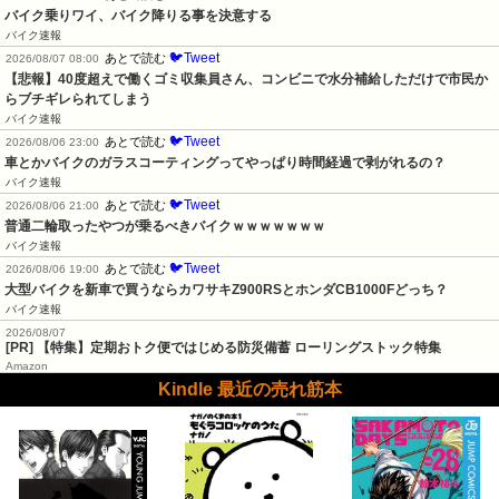
バイク乗りワイ、バイク降りる事を決意する
バイク速報
🐦Tweet
あとで読む
2026/08/07 08:00
【悲報】40度超えで働くゴミ収集員さん、コンビニで水分補給しただけで市民か
らブチギレられてしまう
バイク速報
🐦Tweet
あとで読む
2026/08/06 23:00
車とかバイクのガラスコーティングってやっぱり時間経過で剥がれるの？
バイク速報
🐦Tweet
あとで読む
2026/08/06 21:00
普通二輪取ったやつが乗るべきバイクｗｗｗｗｗｗｗ
バイク速報
🐦Tweet
あとで読む
2026/08/06 19:00
大型バイクを新車で買うならカワサキZ900RSとホンダCB1000Fどっち？
バイク速報
2026/08/07
[PR] 【特集】定期おトク便ではじめる防災備蓄 ローリングストック特集
Amazon
Kindle 最近の売れ筋本