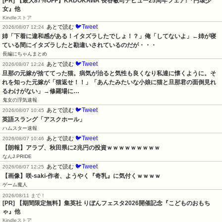
[PR] 【最大87%OFF】KADOKAWA 長谷敏司デビュー25周年フェア!『円環少
女』他
Kindleストア
🐦Tweet
あとで読む
2026/08/07 12:24
姉「下着に違和感がある！イタズラしたでしょ！？」俺「してないよ」←姉が寝
ている間にイタズラしたと勘違いされているのだが・・・
長編にちゃんまとめ
🐦Tweet
あとで読む
2026/08/07 12:24
旦那の元嫁が捨ててった猫。病気が治ると気性も良くなり私達に懐くように。そ
れを知った元嫁が「猫返せ！！」「あんたみたいな小娘に猫と旦那君の面倒見れ
るわけがない」→修羅場に…
鬼女の浮気速報
🐦Tweet
あとで読む
2026/08/07 10:45
英語スラング「アスクホール」
ハムスター速報
🐦Tweet
あとで読む
2026/08/07 10:46
【朗報】アラブ、秋田県に2兆円の投資ｗｗｗｗｗｗｗｗｗ
なんJ PRIDE
🐦Tweet
あとで読む
2026/08/07 12:25
【画像】咲-saki-作者、ようやく『奇乳』に気付くｗｗｗｗ
ゲーム魔人
2026/08/11 まで！
[PR] 【期間限定無料】集英社 りぼんフェスタ2026開催記念『こどものおもち
ゃ』他
Kindleストア