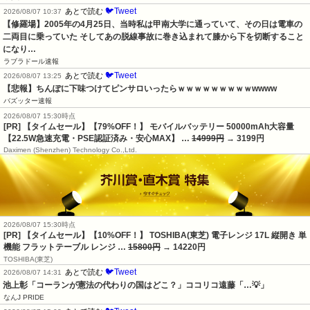
🐦Tweet
あとで読む
2026/08/07 10:37
【修羅場】2005年の4月25日、当時私は甲南大学に通っていて、その日は電車の
二両目に乗っていた そしてあの脱線事故に巻き込まれて膝から下を切断すること
になり…
ラブラドール速報
🐦Tweet
あとで読む
2026/08/07 13:25
【悲報】ちんぽに下味つけてピンサロいったらｗｗｗｗｗｗｗｗｗwwww
バズッター速報
2026/08/07 15:30時点
[PR] 【タイムセール】【79%OFF！】 モバイルバッテリー 50000mAh大容量
【22.5W急速充電・PSE認証済み・安心MAX】 …
14999円
→ 3199円
Daximen (Shenzhen) Technology Co.,Ltd.
2026/08/07 15:30時点
[PR] 【タイムセール】【10%OFF！】 TOSHIBA(東芝) 電子レンジ 17L 縦開き 単
機能 フラットテーブル レンジ …
15800円
→ 14220円
TOSHIBA(東芝)
🐦Tweet
あとで読む
2026/08/07 14:31
池上彰「コーランが憲法の代わりの国はどこ？」ココリコ遠藤「…💡」
なんJ PRIDE