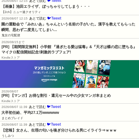
🐦Tweet
あとで読む
2026/08/07 12:15
【画像】池田エライザ、ぽっちゃりしてしまう・・・
【2ch】ニュー速クオリティ
🐦Tweet
あとで読む
2026/08/07 12:15
園の運動会で「みれいあ」ちゃんという名前の子がいた。漢字を教えてもらった
瞬間、思わず二度見してしまい…
鬼女の宅配便
2026/08/15まで
[PR] 【期間限定無料】小学館 『過ぎたる愛は猛毒』&『天才は蝶の恋に堕ちる』
マイクロ配信開始記念!刺激的ラブフェア!
Kindleストア
2026/08/07
[PR] 【マンガ】お得な割引・還元セール中の少女マンガ本まとめ
Kindleストア
🐦Tweet
あとで読む
2026/08/07 11:39
大卒初任給、平均27.1万wwwwww
まとめブレイド
🐦Tweet
あとで読む
2026/08/07 11:39
【悲報】女さん、生理の匂いを嗅ぎ分けられる男にイライラ⇒ｗｗｗ
うしみつ