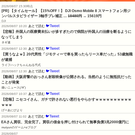
2026/08/07 15:30時点
[PR] 【タイムセール】【15%OFF！】 DJI Osmo Mobile 8 スマートフォン用ジ
ンバルスタビライザー 3軸手ブレ補正 …
18480円
→ 15619円
DJI
🐦Tweet
あとで読む
2026/08/07 10:20
【悲報】外国人の医療費未払いが多すぎたので病院が外国人の治療を断るように
なってしまう
ネギ速
🐦Tweet
あとで読む
2026/08/07 12:30
【買うなよｗ】20代男性「ジモティーで車を買ったらリース車だった」53歳無職
が逮捕
ライフハックちゃんねる弐式
🐦Tweet
あとで読む
2026/08/07 12:30
【動画】大阪府警のおっさん射殺映像が公開される。当然のように無抵抗だった
ことが発覚
痛いニュース(ﾉ∀`)
🐦Tweet
あとで読む
2026/08/07 10:37
【悲報】ニセコイさん、ガチで許されない悪行をやらかすｗｗｗｗｗｗｗｗｗｗ
ｗｗｗ
げーあにびより
🐦Tweet
あとで読む
2026/08/07 11:02
EAさん買収、完全完了。買収の借金を押し付けられて無事負債3兆2000億円に
mutyunのゲーム+αブログ
2026/08/07