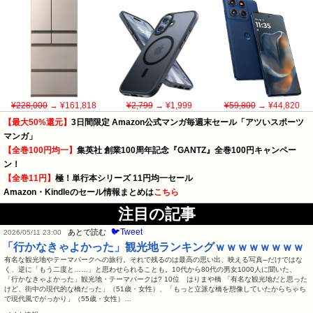
¥228,000
→ ¥161,818
¥2,799
→ ¥1,999
¥59,800
→ ¥44,820
【最大50%還元】
3日間限定 Amazon公式マンガ毎週末セール「アツいスポーツ
マンガ」
【全巻100円均一】
集英社 創業100周年記念『GANTZ』全巻100円キャンペー
ン！
【全巻11円】
極！単行本シリーズ 11円均一セール
Amazon・Kindleのセール情報まとめは
こちら
注目の記事
🐦Tweet
あとで読む
2026/05/11 23:00
「行かなきゃよかった」観光地ランキングｗｗｗｗｗｗｗｗ
有名な観光地やテーマパークへの旅行。それで残るのは最高の思い出、映える写真─だけではな
く、逆に「もう二度と……」と思わせられることも。10代から80代の男女1000人に聞いた、
「行かなきゃよかった」観光地・テーマパークは? 10位 はりまや橋 「有名な観光地だと思った
けど、街中の現代的な橋だった」（51歳・女性）、「もっと立派な橋を想像していたからちゃち
で現代風でがっかり」（55歳・女性）…