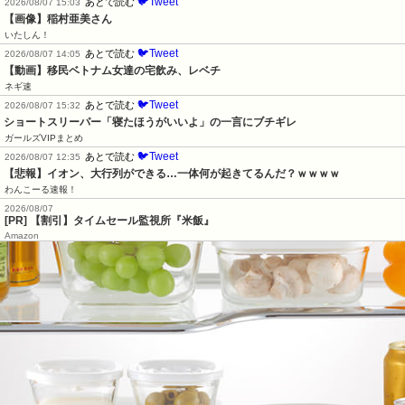
🐦Tweet
あとで読む
2026/08/07 15:03
【画像】稲村亜美さん
いたしん！
🐦Tweet
あとで読む
2026/08/07 14:05
【動画】移民ベトナム女達の宅飲み、レベチ
ネギ速
🐦Tweet
あとで読む
2026/08/07 15:32
ショートスリーパー「寝たほうがいいよ」の一言にブチギレ
ガールズVIPまとめ
🐦Tweet
あとで読む
2026/08/07 12:35
【悲報】イオン、大行列ができる…一体何が起きてるんだ？ｗｗｗｗ
わんこーる速報！
2026/08/07
[PR] 【割引】タイムセール監視所『米飯』
Amazon