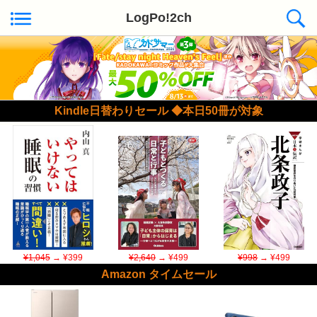
LogPo!2ch
Kindle日替わりセール ◆本日50冊が対象
¥1,045
→ ¥399
¥2,640
→ ¥499
¥998
→ ¥499
Amazon タイムセール