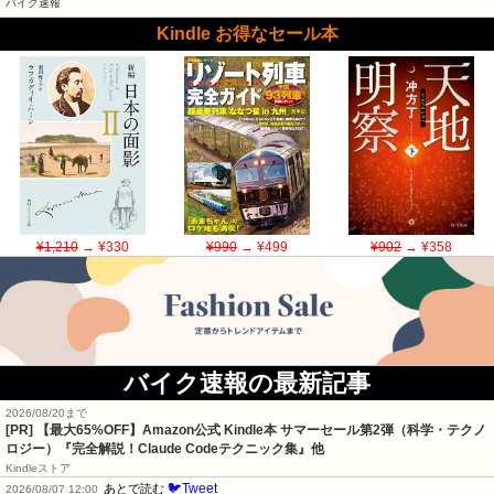
バイク速報
Kindle お得なセール本
¥1,210
→ ¥330
¥990
→ ¥499
¥902
→ ¥358
バイク速報の最新記事
2026/08/20まで
[PR]
【最大65%OFF】Amazon公式 Kindle本 サマーセール第2弾（科学・テクノ
ロジー）『完全解説！Claude Codeテクニック集』他
Kindleストア
🐦Tweet
あとで読む
2026/08/07 12:00