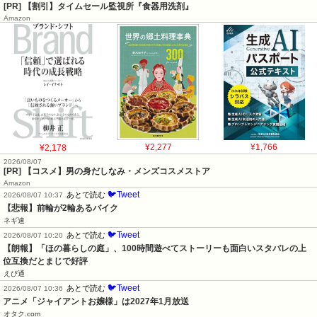
[PR] 【割引】タイムセール監視所『食器用洗剤』
Amazon
¥2,178
¥2,277
¥1,766
2026/08/07
[PR] 【コスメ】男の身だしなみ・メンズコスメストア
Amazon
🐦Tweet
あとで読む
2026/08/07 10:37
【悲報】前輪が2輪あるバイク
ネギ速
🐦Tweet
あとで読む
2026/08/07 10:20
【朗報】「ほの暮らしの庭」、100時間遊べてストーリーも面白いスタバレの上
位互換だとまじで好評
えび通
🐦Tweet
あとで読む
2026/08/07 10:36
アニメ「ジャイアントお嬢様」は2027年1月放送
オタク.com