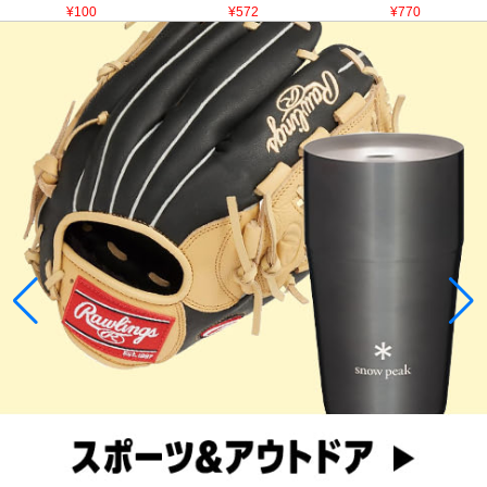
¥100
¥572
¥770