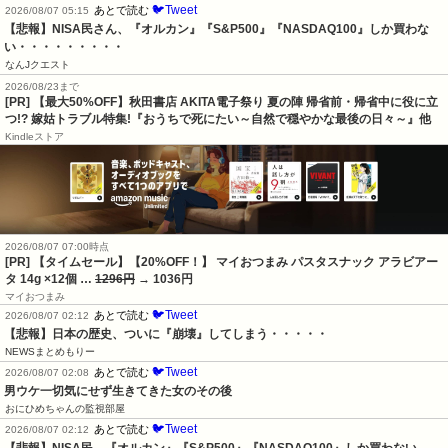
🐦Tweet
あとで読む
2026/08/07 05:15
【悲報】NISA民さん、『オルカン』『S&P500』『NASDAQ100』しか買わな
い・・・・・・・・・
なんJクエスト
2026/08/23まで
[PR] 【最大50%OFF】秋田書店 AKITA電子祭り 夏の陣 帰省前・帰省中に役に立
つ!? 嫁姑トラブル特集!『おうちで死にたい～自然で穏やかな最後の日々～』他
Kindleストア
2026/08/07 07:00時点
[PR] 【タイムセール】【20%OFF！】 マイおつまみ パスタスナック アラビアー
タ 14g ×12個 …
1296円
→ 1036円
マイおつまみ
🐦Tweet
あとで読む
2026/08/07 02:12
【悲報】日本の歴史、ついに『崩壊』してしまう・・・・・
NEWSまとめもりー
🐦Tweet
あとで読む
2026/08/07 02:08
男ウケ一切気にせず生きてきた女のその後
おにひめちゃんの監視部屋
🐦Tweet
あとで読む
2026/08/07 02:12