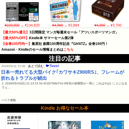
¥220,000
→ ¥134,820
¥4,980
→ ¥3,984
¥4,900
→ ¥3,700
【最大50%還元】
3日間限定 マンガ毎週末セール「アツいスポーツマンガ」
【最大65%OFF】
Kindle本 サマーセール第2弾
【全巻100円均一】
集英社 創業100周年記念『GANTZ』全巻100円！
Amazon・Kindleのセール情報まとめは
こちら
注目の記事
🐦Tweet
あとで読む
2026/05/11 21:00
日本一売れてる大型バイク｢カワサキZ900RS｣、フレームが
折れるトラブルが続出
1: 2026/05/10(日) 21:13:15.54 ID:DCTk6bTVd 8年目の初期型が一斉に これはやばいことになる
でぇ…
バイク速報
Kindle お得なセール本