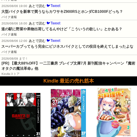
🐦Tweet
あとで読む
2026/08/06 19:00
大型バイクを新車で買うならカワサキZ900RSとホンダCB1000Fどっち？
バイク速報
🐦Tweet
あとで読む
2026/08/06 16:00
道の駅に野菜や果物出荷してるんやけど「こういうの欲しい」とかある？
バイク速報
🐦Tweet
あとで読む
2026/08/06 12:00
スーパーカブってもう完全にビジネスバイクとしての役目を終えてしまったよな
バイク速報
2026/08/09 まで！
[PR] 【最大88%OFF】一二三書房 ブレイブ文庫7月 新刊配信キャンペーン『魔術
オタクの魔法革命』他
Kindleストア
Kindle 最近の売れ筋本