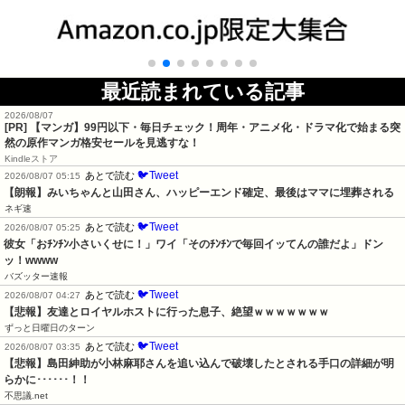
最近読まれている記事
2026/08/07
[PR] 【マンガ】99円以下・毎日チェック！周年・アニメ化・ドラマ化で始まる突
然の原作マンガ格安セールを見逃すな！
Kindleストア
🐦Tweet
あとで読む
2026/08/07 05:15
【朗報】みいちゃんと山田さん、ハッピーエンド確定、最後はママに埋葬される
ネギ速
🐦Tweet
あとで読む
2026/08/07 05:25
彼女「おﾁﾝﾁﾝ小さいくせに！」ワイ「そのﾁﾝﾁﾝで毎回イッてんの誰だよ」ドン
ッ！wwww
バズッター速報
🐦Tweet
あとで読む
2026/08/07 04:27
【悲報】友達とロイヤルホストに行った息子、絶望ｗｗｗｗｗｗｗ
ずっと日曜日のターン
🐦Tweet
あとで読む
2026/08/07 03:35
【悲報】島田紳助が小林麻耶さんを追い込んで破壊したとされる手口の詳細が明
らかに･･････！！
不思議.net