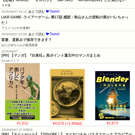
【悲報】NISA民、『オルカン』『S&P500』『NASDAQ100』しか買わない
ネギ速
🐦Tweet
あとで読む
2026/08/07 02:12
LIAR GAME -ライアーゲーム- 第17話 感想：秋山さんの逆転の策がバレちゃっ
た！
アニメつぶやき速報‼︎
🐦Tweet
あとで読む
2026/08/07 02:08
直箸、直飲みで保存できます？
おにひめちゃんの監視部屋
2026/08/07
[PR] 【マンガ】『白泉社』高ポイント還元中のマンガまとめ
Kindleストア
¥1,012
¥4,070 (+2,456pt)
¥2,673
2026/08/07 07:00時点
[PR] 【タイムセール】【20%OFF！】 マイおつまみ パスタスナック アラビアー