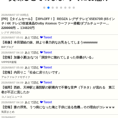
2026/08/07 07:00時点
[PR] 【タイムセール】【39%OFF！】 REGZA レグザ テレビ 65E670R (65イン
チ / 4K テレビ/倍速液晶/Dolby Atomos ウーファー搭載/ダブルチューナー…
220000円
→ 134820円
レグザ (REGZA)
🐦Tweet
あとで読む
2026/08/07 05:01
【画像】本田望結の妹、姉より暴力的なお乳をしてしまうwwwwww
BIPブログ
🐦Tweet
あとで読む
2026/08/07 04:10
【悲報】加藤小夏(おなつ)「演技中に惚れてしまった俳優がいる」
VIPPER速報
🐦Tweet
あとで読む
2026/08/07 05:00
【悲報】内田りこ「社会に戻りたいです」
アルファルファモザイク
🐦Tweet
あとで読む
2026/08/07 04:09
【福岡】西鉄、天神駅と薬院駅の駅構内で不審な音声（下ネタ）が流れる　第三
者が不正に流したか
コノユビニュース
🐦Tweet
あとで読む
2026/08/07 04:10
【悲報】妻の浮気、うつ病になった俺と子供に迫る危機…その理由がコレｗｗｗ
気団まとめ
2026/08/07