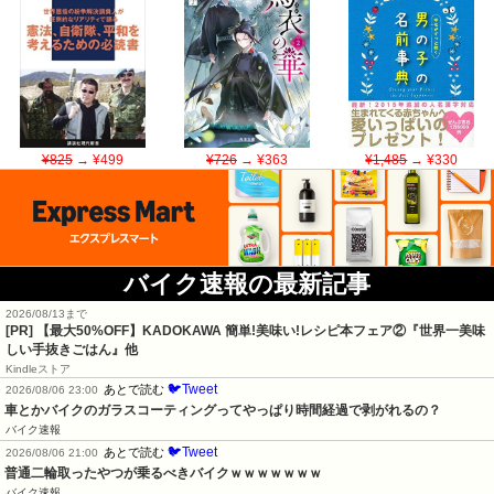
¥825
→ ¥499
¥726
→ ¥363
¥1,485
→ ¥330
バイク速報の最新記事
2026/08/13まで
[PR] 【最大50%OFF】KADOKAWA 簡単!美味い!レシピ本フェア②『世界一美味
しい手抜きごはん』他
Kindleストア
🐦Tweet
あとで読む
2026/08/06 23:00
車とかバイクのガラスコーティングってやっぱり時間経過で剥がれるの？
バイク速報
🐦Tweet
あとで読む
2026/08/06 21:00
普通二輪取ったやつが乗るべきバイクｗｗｗｗｗｗｗ
バイク速報