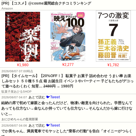
[PR] 【コスメ】@cosme週間総合クチコミランキング
Amazon
¥1,980
¥2,277
¥1,782
2026/08/07 07:00時点
[PR] 【タイムセール】【20%OFF！】 駄菓子 お菓子 詰め合わせ うまい棒 お楽
しみセット ５０種５５点 箱 お誕生日 イベントやパーティー 子どもたちがデコっ
て遊べるわくわく 知育…
2480円
→ 1980円
駄菓子屋あひるSHOP
🐦Tweet
あとで読む
2026/08/07 04:07
結納の席で初めて嫁親と会ったんだけど、物凄い敵意を向けられた。学歴なんて
あっても仕方ない→金なんか持っていても仕方ない→そんなんだから嫁に行けな
いと…
おにひめちゃんの監視部屋
🐦Tweet
あとで読む
2026/08/07 04:06
でか美ちゃん、満員電車でモヤッとした“乗客の行動”を告白「オイニーがつらく