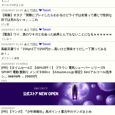
て…」
ガールズVIPまとめ
🐦Tweet
あとで読む
2026/08/07 04:05
【画像】オタク「実際にプレイしたらわかるけどライザは友達って感じで性的な
目では見れないｗ」←これ
げぇ速
🐦Tweet
あとで読む
2026/08/07 05:39
【緊急】ワイ、真のワキガと出会った結果とんでもないことになるｗｗｗｗｗｗ
うしみつ
🐦Tweet
あとで読む
2026/08/07 01:44
高級豆腐ワイ「150g×2丁で250円か…高いけど美味そうだし一丁買ってみる
か！」
ダイエット速報
2026/08/07 07:00時点
[PR] 【タイムセール】【48%OFF！】 ブラウン 電気シェーバー シリーズ9
SPORT 電動 髭剃り メンズ 9360cc 【Amazon.co.jp 限定】6in1アルコール洗浄
シ…
56870円
→ 29800円
P&G
2026/08/07
[PR] 【マンガ】『少年画報社』高ポイント還元中のマンガまとめ