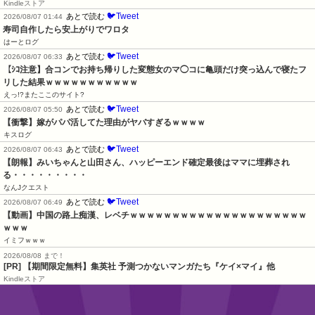
Kindleストア
🐦Tweet
あとで読む
2026/08/07 01:44
寿司自作したら安上がりでワロタ
はーとログ
🐦Tweet
あとで読む
2026/08/07 06:33
【ｼｺ注意】合コンでお持ち帰りした変態女のマ◯コに亀頭だけ突っ込んで寝たフ
リした結果ｗｗｗｗｗｗｗｗｗｗｗ
えっ!?またここのサイト?
🐦Tweet
あとで読む
2026/08/07 05:50
【衝撃】嫁がパパ活してた理由がヤバすぎるｗｗｗｗ
キスログ
🐦Tweet
あとで読む
2026/08/07 06:43
【朗報】みいちゃんと山田さん、ハッピーエンド確定最後はママに埋葬され
る・・・・・・・・・
なんJクエスト
🐦Tweet
あとで読む
2026/08/07 06:49
【動画】中国の路上痴漢、レベチｗｗｗｗｗｗｗｗｗｗｗｗｗｗｗｗｗｗｗｗｗ
ｗｗｗ
イミフｗｗｗ
2026/08/08 まで！
[PR] 【期間限定無料】集英社 予測つかないマンガたち『ケイ×マイ』他
Kindleストア