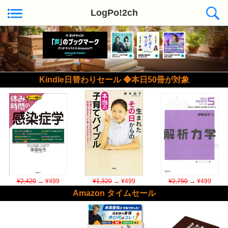
LogPo!2ch
Kindle日替わりセール ◆本日50冊が対象
¥2,420
→ ¥499
¥1,320
→ ¥499
¥2,750
→ ¥499
Amazon タイムセール