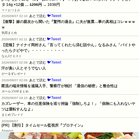
タ 14g ×12個 …
1296円
→ 1036円
マイおつまみ
🐦Tweet
あとで読む
2026/08/07 02:10
【衝撃】嫁の親友から聞いた『驚愕の過去』に夫が激震…事の真相はコレｗｗｗ
ｗ
気団まとめ
🐦Tweet
あとで読む
2026/08/07 02:11
【悲報】ナイナイ岡村さん「言ってくれたら済む話やん」なるみさん「バイトや
ったらクビやで」・・・・・・・・・
なんJクエスト
🐦Tweet
あとで読む
2026/08/07 02:08
汗が臭い人とそうでない人
がーるずレポート
🐦Tweet
あとで読む
2026/08/07 02:06
匿流の端末情報を遠隔入手、警察庁が検討 「通信の秘密」と整合性は
ガールズVIPまとめ
🐦Tweet
あとで読む
2026/08/07 04:10
カズレーザー、車の任意保険を巡り持論「強制しろよ！」「保険にも入れないヤ
ツは運転すんなよ」
まとめブレイド
2026/08/07
[PR] 【割引】タイムセール監視所『プロテイン』
Amazon