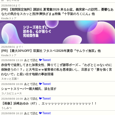
2026/08/16まで
[PR] 【期間限定無料】講談社 夏電書2026 来るお盆。義実家への訪問… 憂鬱なあ
なたの気分をスカッと洗浄!爽快ざまぁ特集『十字架のろくにん』他
Kindleストア
2026/08/31 まで！
[PR] 【最大30%OFF】双葉社 フタスペ!2026年夏⑥『サムライ無双』他
Kindleストア
🐦Tweet
あとで読む
2026/08/09 13:19
赤信号で追突してきた加害女性、降りてこず謝罪ポーズ→「わざとじゃないのに
保険使うの！？」と大号泣ｗｗ被害者の私を悪者扱いし、旦那まで「妻を強く言
わないで」と庇い出す地獄の事故現場
スカッと王国！
🐦Tweet
あとで読む
2026/08/09 16:09
ショートスリーパー堀大輔氏、涙を流す
コノユビニュース
🐦Tweet
あとで読む
2026/08/09 16:09
【画像】浜崎あゆみ（47）、エッッッッッッッッッッッッッッッ！！
うしみつ
🐦Tweet
あとで読む
2026/08/09 16:10