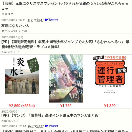
【悲報】元嫁にクリスマスプレゼントバラされた父親のつらい現実がこちらｗｗ
ｗｗ
キスログ
🐦Tweet
あとで読む
2026/08/09 16:11
友達になりたい人
ガールズVIPまとめ
2026/08/18まで
[PR] 【期間限定無料】集英社 週刊少年ジャンプで大人気!『さむわんへるつ』 最
新4巻配信開始!恋愛・ラブコメ特集!
Kindleストア
¥2,860 (+858pt)
¥1,782
¥1,320
2026/08/09
[PR] 【マンガ】『集英社』高ポイント還元中のマンガまとめ
Kindleストア
🐦Tweet
あとで読む
2026/08/09 17:14
【画像】昨日の銀だこ、８８人しか買えない８８円に大行列をなす都民コチラｗ