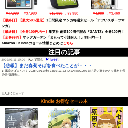
¥47,980
→ ¥37,980
¥12,980
→ ¥9,980
¥4,980
→ ¥3,460
【最終日】【最大50%還元】
3日間限定 マンガ毎週末セール「アツいスポーツマ
ンガ」
【最終日】【全巻100円均一】
集英社 創業100周年記念『GANTZ』全巻100円！
【全巻99円】
マッグガーデン『まもって守護月天！』99円均一！
Amazon・Kindleのセール情報まとめは
こちら
注目の記事
🐦Tweet
あとで読む
2026/05/11 15:00
【悲報】まだ春菊そばを食べたことが・・・
1: 風吹けばまんぷく 2025/04/12(土) 23:03:11.22 ID:2ANxwCOx0 ほろ苦い爽やかさを味わえ🥺
🥺🥺 引用元:…
まんぷくにゅーす
Kindle お得なセール本