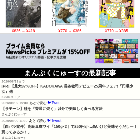
¥836
→ ¥418
¥770
→ ¥385
¥770
→ ¥385
まんぷくにゅーすの最新記事
2026/08/13まで
[PR] 【最大87%OFF】KADOKAWA 長谷敏司デビュー25周年フェア!『円環少
女』他
Kindleストア
🐦Tweet
あとで読む
2026/08/09 15:00
【サモーン】鮭を『普通に焼く』以外で美味しく食べる方法
まんぷくにゅーす
🐦Tweet
あとで読む
2026/08/09 11:30
【白バラ案件】高級豆腐ワイ「150g×2丁で250円か…高いけど美味そうだし一丁
買ってみるか！」
まんぷくにゅーす