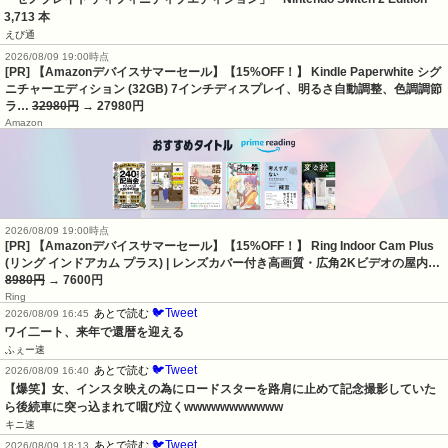
3,713 本
えび通
2026/08/09 19:00時点
[PR] 【Amazonデバイスサマーセール】【15%OFF！】 Kindle Paperwhite シグ
ニチャーエディション (32GB) 7インチディスプレイ、明るさ自動調整、色調調節
ラ…
32980円
→ 27980円
Amazon
2026/08/09 19:00時点
[PR] 【Amazonデバイスサマーセール】【15%OFF！】 Ring Indoor Cam Plus
(リング インドアカム プラス) | レンズカバー付き高画質・広角2Kビデオの屋内…
8980円
→ 7600円
Ring
🐦Tweet
あとで読む
2026/08/09 16:45
ワイ二ート、来年で還暦を迎える
ふぇー速
🐦Tweet
あとで読む
2026/08/09 16:40
【爆笑】女、インスタ映えの為にロードスターを路肩に止めて記念撮影していた
ら後続車に突っ込まれて咽び泣くwwwwwwwwwww
キニ速
🐦Tweet
あとで読む
2026/08/09 18:13