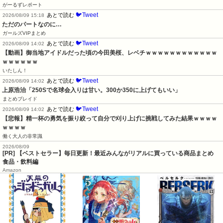
がーるずレポート
🐦Tweet
あとで読む
2026/08/09 15:18
ただのパートなのに…
ガールズVIPまとめ
🐦Tweet
あとで読む
2026/08/09 14:02
【動画】御当地アイドルだった頃の今田美桜、レベチｗｗｗｗｗｗｗｗｗｗｗｗ
ｗｗｗｗｗｗ
いたしん！
🐦Tweet
あとで読む
2026/08/09 14:02
上原浩治「250Sで名球会入りは甘い。300か350に上げてもいい」
まとめブレイド
🐦Tweet
あとで読む
2026/08/09 14:02
【悲報】精一杯の勇気を振り絞って自分で刈り上げに挑戦してみた結果ｗｗｗｗ
ｗｗｗｗ
働く大人の非常識
2026/08/09
[PR] 【ベストセラー】毎日更新！最近みんながリアルに買っている商品まとめ
食品・飲料編
Amazon