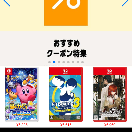
¥5,336
¥6,615
¥6,960