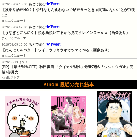
🐦Tweet
あとで読む
2026/08/06 15:00
【波乗り納豆NG？】余計なもん食わないで納豆食っときゃ間違いないことが判明
した
まんぷくにゅーす
🐦Tweet
あとで読む
2026/08/06 07:30
【うなぎとにんにく】焼き鳥焼いてるから見てクレメンスｗｗｗ（画像あり）
まんぷくにゅーす
🐦Tweet
あとで読む
2026/08/05 15:00
【にんにく＆バター】ワイ、ウッキウキでツマミ作る（画像あり）
まんぷくにゅーす
2026/08/19 まで！
[PR] 【最大50%OFF】秋田書店 「タイカの理性」最新7巻&「ウシミツガオ」完
結3巻発売
Kindleストア
Kindle 最近の売れ筋本