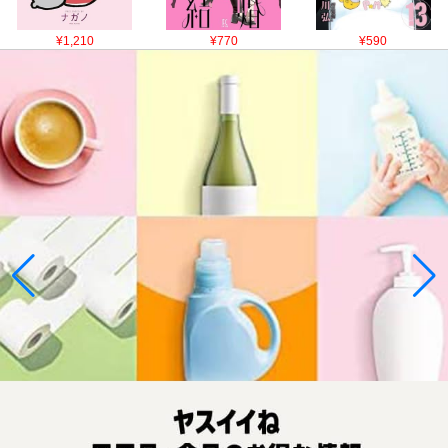
¥1,210
¥770
¥590