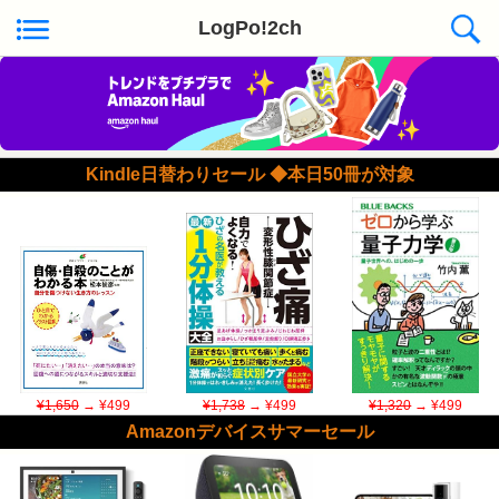
LogPo!2ch
Kindle日替わりセール ◆本日50冊が対象
¥1,650
→ ¥499
¥1,738
→ ¥499
¥1,320
→ ¥499
Amazonデバイスサマーセール