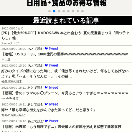
最近読まれている記事
2026/08/20まで
[PR]
【最大50%OFF】KADOKAWA 本と出会おう! 夏の児童書まつり『四つ子ぐ
らし』他
Kindleストア
🐦Tweet
あとで読む
2026/08/09 15:20
【速報】USスチール、1800億円の黒字wwwwwwwwwwwwwwwwwwwwwwww
キニ速
🐦Tweet
あとで読む
2026/08/09 15:20
好みのタイプの話になった時に、彼「俺は尽くされたいけど、何もしてあげない
よ？」私「へぇーそうなんだー」→その後…
修羅場家の日常
🐦Tweet
あとで読む
2026/08/09 16:11
【動画】昔のドラマのレ◯プシーン、今見るとアウトすぎるｗｗｗｗｗｗｗｗｗ
mashlife通信
🐦Tweet
あとで読む
2026/08/09 16:11
海外「最も幸運な歴史を歩んできた国ってどこだと思う？」
海外の万国反応記
🐦Tweet
あとで読む
2026/08/09 16:10
【悲報】米農家「もう無理です…」過去最大の在庫を抱える状態で新米収穫
おーるじゃんる