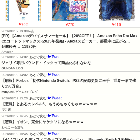
¥792
¥770
¥616
2026/08/09 19:00時点
[PR] 【Amazonデバイスサマーセール】【20%OFF！】 Amazon Echo Dot Max
(エコードットマックス)(2025年発売) - Alexaスピーカー、部屋中に広がる…
14980円
→ 11980円
Amazon
🐦Tweet
あとで読む
2026/08/09 14:02
ジェリド専用バウンド・ドックって商品化されないな
GUNDAM.LOG
🐦Tweet
あとで読む
2026/08/09 14:02
【朗報】Forbes「初代Nintendo Switch、PS2の記録更新に王手　世界一まで残
り150万台」
mutyunのゲーム+αブログ
🐦Tweet
あとで読む
2026/08/09 15:20
【悲報】とあるのレベル5、もうめちゃくちゃｗｗｗｗｗ
ぴこ速
🐦Tweet
あとで読む
2026/08/09 16:45
【悲報】イオン、完全にヤケクソになるｗｗｗｗ
わんこーる速報！
🐦Tweet
あとで読む
2026/08/09 16:45
「ゼノブレイド ディフィニティブエディション」　Nintendo Switch 2 Edition　