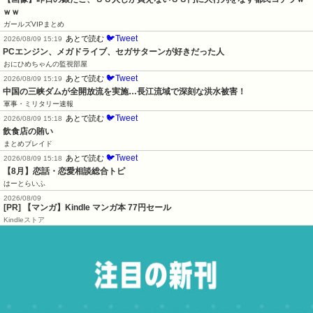
ｗｗ
ガールズVIPまとめ
🐦Tweet
あとで読む
2026/08/09 15:19
PCエンジン、メガドライブ、セガサターンが好きだった人
おにひめちゃんの監視部屋
🐦Tweet
あとで読む
2026/08/09 15:19
中国の三峡ダムが全開放流を実施…長江流域で深刻な洪水被害！
軍事・ミリタリー速報
🐦Tweet
あとで読む
2026/08/09 15:18
飲食店の賄い
まとめブレイド
🐦Tweet
あとで読む
2026/08/09 15:18
【8月】恋話・恋愛相談総合トピ
はーとらいふ
2026/08/09
[PR] 【マンガ】Kindle マンガ本 77円セール
Kindleストア