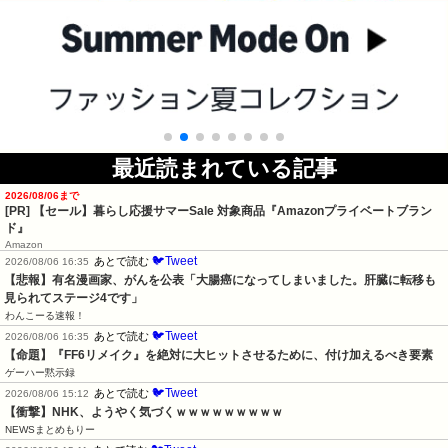
最近読まれている記事
2026/08/06まで
[PR]
【セール】暮らし応援サマーSale 対象商品『Amazonプライベートブラン
ド』
Amazon
🐦Tweet
あとで読む
2026/08/06 16:35
【悲報】有名漫画家、がんを公表「大腸癌になってしまいました。肝臓に転移も
見られてステージ4です」
わんこーる速報！
🐦Tweet
あとで読む
2026/08/06 16:35
【命題】『FF6リメイク』を絶対に大ヒットさせるために、付け加えるべき要素
ゲーハー黙示録
🐦Tweet
あとで読む
2026/08/06 15:12
【衝撃】NHK、ようやく気づくｗｗｗｗｗｗｗｗｗ
NEWSまとめもりー