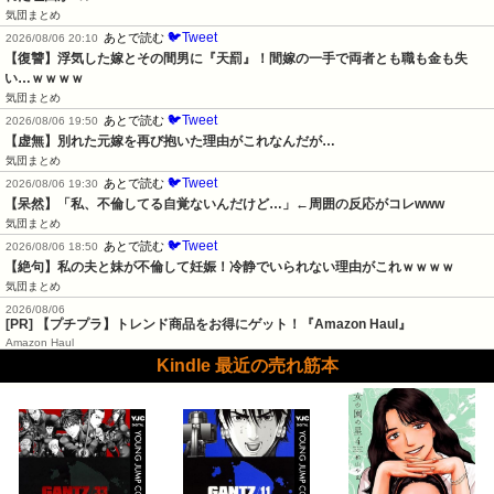
気団まとめ
🐦Tweet
あとで読む
2026/08/06 20:10
【復讐】浮気した嫁とその間男に『天罰』！間嫁の一手で両者とも職も金も失
い…ｗｗｗｗ
気団まとめ
🐦Tweet
あとで読む
2026/08/06 19:50
【虚無】別れた元嫁を再び抱いた理由がこれなんだが…
気団まとめ
🐦Tweet
あとで読む
2026/08/06 19:30
【呆然】「私、不倫してる自覚ないんだけど…」←周囲の反応がコレwww
気団まとめ
🐦Tweet
あとで読む
2026/08/06 18:50
【絶句】私の夫と妹が不倫して妊娠！冷静でいられない理由がこれｗｗｗｗ
気団まとめ
2026/08/06
[PR] 【プチプラ】トレンド商品をお得にゲット！『Amazon Haul』
Amazon Haul
Kindle 最近の売れ筋本