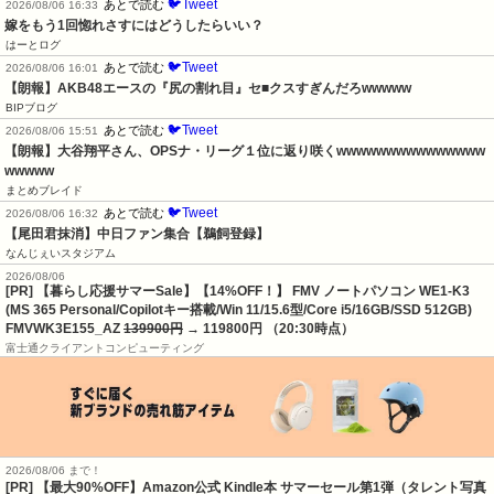
🐦Tweet
あとで読む
2026/08/06 16:33
嫁をもう1回惚れさすにはどうしたらいい？
はーとログ
🐦Tweet
あとで読む
2026/08/06 16:01
【朗報】AKB48エースの『尻の割れ目』セ■クスすぎんだろwwwww
BIPブログ
🐦Tweet
あとで読む
2026/08/06 15:51
【朗報】大谷翔平さん、OPSナ・リーグ１位に返り咲くwwwwwwwwwwwwwww
wwwww
まとめブレイド
🐦Tweet
あとで読む
2026/08/06 16:32
【尾田君抹消】中日ファン集合【鵜飼登録】
なんじぇいスタジアム
2026/08/06
[PR] 【暮らし応援サマーSale】【14%OFF！】 FMV ノートパソコン WE1-K3
(MS 365 Personal/Copilotキー搭載/Win 11/15.6型/Core i5/16GB/SSD 512GB)
FMVWK3E155_AZ
139900円
→ 119800円 （20:30時点）
富士通クライアントコンピューティング
2026/08/06 まで！
[PR]
【最大90%OFF】Amazon公式 Kindle本 サマーセール第1弾（タレント写真