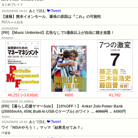
まとめブレイド
🐦Tweet
あとで読む
2026/08/06 16:01
【速報】熊本イオンモール、爆発の原因は『これ』の可能性
凹凸ちゃんねる
2026/08/06
[PR] 【Music Unlimited】広告なしで1億曲以上が自由に聴き放題！
Amazon
¥6,252 (+3,636pt)
¥800
¥1,782
2026/08/06 20:30時点
[PR] 【暮らし応援サマーSale】【10%OFF！】 Anker Zolo Power Bank
(20000mAh, 45W, Built-In USB-Cケーブル) ホワイト …
4990円
→ 4490円
Anker
🐦Tweet
あとで読む
2026/08/06 16:40
ワイ「NISAやろう！」マッマ「結果見せてみ？」
IT速報