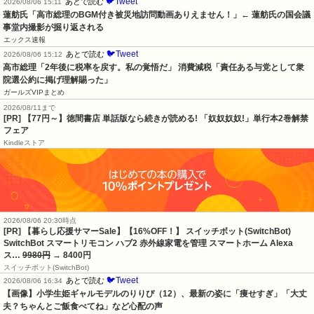
🐦Tweet
あとで読む
2026/08/06 15:11
蓮舫氏「高市総理のBGM付き被災地訪問動画ありえません！」← 蓮舫氏の国会議
事堂内撮影が掘り返される
エックス速報
🐦Tweet
あとで読む
2026/08/06 15:12
高市総理「2年後に税率を戻す。私の覚悟だ」 消費減税「責任ある与党として衆
院選公約に掲げ理解賜った」
ガールズVIPまとめ
2026/08/11まで
[PR] 【77円～】徳間書店 単話版なら続きが読める! 「奴奴奴奴!」単行本2巻解禁
フェア
Kindleストア
2026/08/06 20:30時点
[PR] 【暮らし応援サマーSale】【16%OFF！】 スイッチボット(SwitchBot)
SwitchBot スマートリモコン ハブ2 赤外線家電を管理 スマートホーム Alexa
ス…
9980円
→ 8400円
スイッチボット(SwitchBot)
🐦Tweet
あとで読む
2026/08/06 16:34
【画像】小学生姫ギャルモデルのりりぴ（12）、最新の姿に「痩せすぎ」「大丈
夫？ちゃんとご飯食べてね」など心配の声