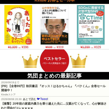
Kindle お得なセール本
¥1,320
→ ¥396
¥638
→ ¥319
¥1,210
→ ¥329
気団まとめの最新記事
2026/08/19まで
[PR]
【全巻99円】秋田書店 『オッス！はるかちゃん』『バクくん』全巻セール
開催中！
Kindleストア
🐦Tweet
あとで読む
2026/08/06 20:30
【衝撃】20年前の家庭内暴力を乗り越えた先に…父親が亡くなって、心が解放さ
れた理由がコレｗｗｗｗ