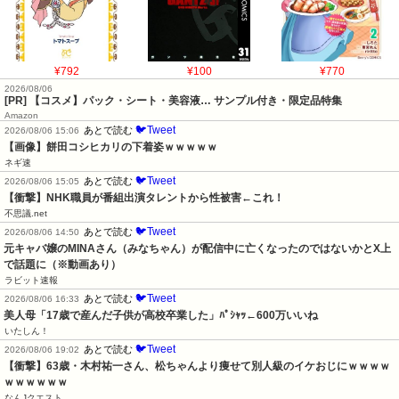
¥792
¥100
¥770
2026/08/06
[PR] 【コスメ】パック・シート・美容液… サンプル付き・限定品特集
Amazon
🐦Tweet
あとで読む
2026/08/06 15:06
【画像】餅田コシヒカリの下着姿ｗｗｗｗｗ
ネギ速
🐦Tweet
あとで読む
2026/08/06 15:05
【衝撃】NHK職員が番組出演タレントから性被害←これ！
不思議.net
🐦Tweet
あとで読む
2026/08/06 14:50
元キャバ嬢のMINAさん（みなちゃん）が配信中に亡くなったのではないかとX上
で話題に（※動画あり）
ラビット速報
🐦Tweet
あとで読む
2026/08/06 16:33
美人母「17歳で産んだ子供が高校卒業した」ﾊﾟｼｬｯ←600万いいね
いたしん！
🐦Tweet
あとで読む
2026/08/06 19:02
【衝撃】63歳・木村祐一さん、松ちゃんより痩せて別人級のイケおじにｗｗｗｗ
ｗｗｗｗｗｗ
なんJクエスト