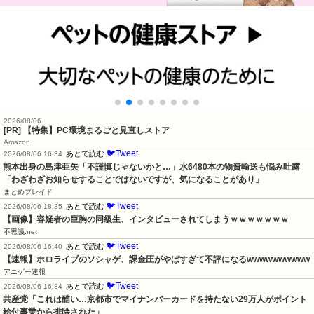
2026/08/06
[PR] 【特集】PC環境まるごと見直しストア
Amazon
🐦Tweet
あとで読む
2026/08/06 16:34
熊本出身の島津亜矢「不謹慎じゃないかと…」水6480本の物資輸送も悩み吐露
「わざわざお知らせすることではないですが、気になることがあり」
まとめブレイド
🐦Tweet
あとで読む
2026/08/06 18:35
【画像】容疑者の巨胸の同級生、インタビューされてしまうｗｗｗｗｗｗｗ
不思議.net
🐦Tweet
あとで読む
2026/08/06 16:40
【速報】ホロライブのソシャゲ、課金圧がやばすぎて不評になるwwwwwwwwww
アニゲー速報
🐦Tweet
あとで読む
2026/08/06 16:34
共産党「これは酷い…京都市でマイナンバーカードを持たない29万人がポイント
給付事業から排除された」