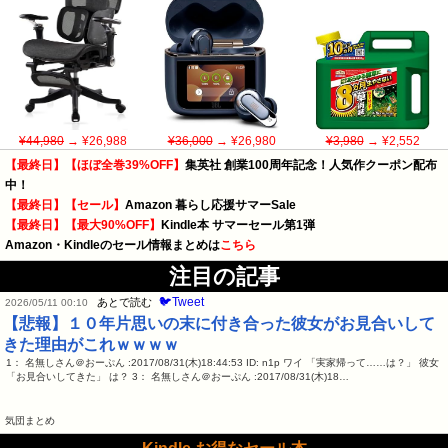
¥44,980
→ ¥26,988
¥36,000
→ ¥26,980
¥3,980
→ ¥2,552
【最終日】【ほぼ全巻39%OFF】
集英社 創業100周年記念！人気作クーポン配布
中！
【最終日】【セール】
Amazon 暮らし応援サマーSale
【最終日】【最大90%OFF】
Kindle本 サマーセール第1弾
Amazon・Kindleのセール情報まとめは
こちら
注目の記事
🐦Tweet
あとで読む
2026/05/11 00:10
【悲報】１０年片思いの末に付き合った彼女がお見合いして
きた理由がこれｗｗｗｗ
1： 名無しさん＠おーぷん :2017/08/31(木)18:44:53 ID: n1p ワイ 「実家帰って……は？」 彼女
「お見合いしてきた」 は？ 3： 名無しさん＠おーぷん :2017/08/31(木)18…
気団まとめ