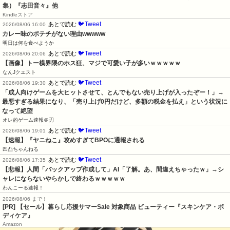
集）『志田音々』他
Kindleストア
🐦Tweet
あとで読む
2026/08/06 16:00
カレー味のポテチがない理由wwwww
明日は何を食べようか
🐦Tweet
あとで読む
2026/08/06 20:06
【画像】トー横界隈のホス狂、マジで可愛い子が多いｗｗｗｗｗ
なんJクエスト
🐦Tweet
あとで読む
2026/08/06 19:30
「成人向けゲームを大ヒットさせて、とんでもない売り上げが入ったぞー！」→
最悪すぎる結果になり、「売り上げ0円だけど、多額の税金を払え」という状況に
なって絶望
オレ的ゲーム速報＠刃
🐦Tweet
あとで読む
2026/08/06 19:01
【速報】『ヤニねこ』攻めすぎてBPOに通報される
凹凸ちゃんねる
🐦Tweet
あとで読む
2026/08/06 17:35
【悲報】人間「バックアップ作成して」AI「了解。あ、間違えちゃったｗ」→シ
ャレにならないやらかしで終わるｗｗｗｗｗ
わんこーる速報！
2026/08/06 まで！
[PR]
【セール】暮らし応援サマーSale 対象商品 ビューティー『スキンケア・ボ
ディケア』
Amazon