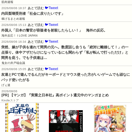
筋肉速報
🐦Tweet
あとで読む
2026/08/06 18:37
内田梨瑚受刑者「社会に戻りたいです」
稼げるまとめ速報
🐦Tweet
あとで読む
2026/08/06 15:13
外国人「日本の警官が容疑者を射殺したらしい！」　海外の反応。
海外反応！ I LOVE JAPAN
🐦Tweet
あとで読む
2026/08/06 16:34
突然、嫁が子供を連れて間男の元へ。数度話し合うも「絶対に離婚して！」の一
点張り。体中アザだらけになっているにも関わらず「私が転んで打っただけ」と
間男を庇う。でも子供達は…
鬼女の井戸端会議
🐦Tweet
あとで読む
2026/08/06 15:05
友達とPCで遊んでるんだがキーボードとマウス使った方がいいゲームでも頑なに
パッド使いたがる
げぇ速
2026/08/06
[PR] 【マンガ】『実業之日本社』高ポイント還元中のマンガまとめ
Kindleストア