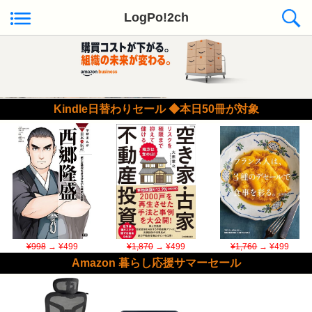
LogPo!2ch
Kindle日替わりセール ◆本日50冊が対象
¥998
→ ¥499
¥1,870
→ ¥499
¥1,760
→ ¥499
Amazon 暮らし応援サマーセール