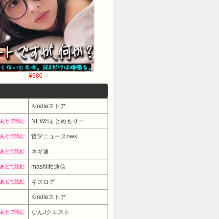
¥980
Kindleストア
NEWSまとめもりー
あとで読む
哲学ニュースnwk
あとで読む
ネギ速
あとで読む
mashlife通信
あとで読む
キスログ
あとで読む
Kindleストア
なんJクエスト
あとで読む