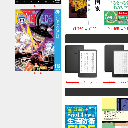
¥100
¥1,760
→ ¥499
¥1,485
→ ¥4
¥594
¥19,980
→ ¥16,980
¥27,980
→ ¥22,