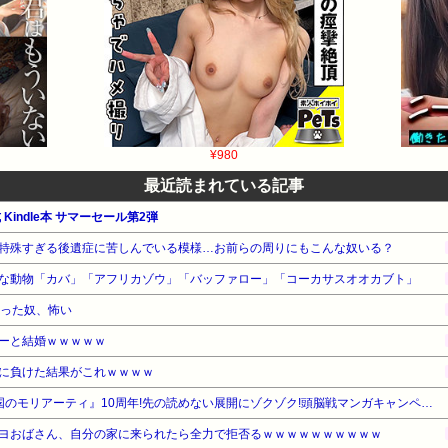
¥980
最近読まれている記事
 Kindle本 サマーセール第2弾
特殊すぎる後遺症に苦しんでいる模様…お前らの周りにもこんな奴いる？
な動物「カバ」「アフリカゾウ」「バッファロー」「コーカサスオオカブト」
なった奴、怖い
ーと結婚ｗｗｗｗｗ
に負けた結果がこれｗｗｗｗ
【期間限定無料】集英社 『憂国のモリアーティ』10周年!先の読めない展開にゾクゾク!頭脳戦マンガキャンペーン!
ヨおばさん、自分の家に来られたら全力で拒否るｗｗｗｗｗｗｗｗｗｗ