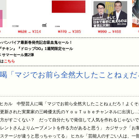
9
¥628
→ ¥314
¥770
→ ¥385
¥990
→ ¥468
ンバンパイア最新巻発売記念吸血鬼セール！
『チキン』『ドロップOG』1週間限定セール
le本 サマーセール第2弾
めは
こちら
に喝「マジでお前ら全然大したことねぇだ
 09:37:11 ヒカル 中堅芸人に喝「マジでお前ら全然大したことねぇだろ！よく
更新された実業家の三崎優太氏のＹｏｕＴｕｂｅチャンネルに出演し...
方がすごくない？ だって自分たちで発信して人気を作れるじゃないで
レントさんよりムーブメントを作る力があると思う」 カジサック「お
ステージが違うと思っちゃってる」 ヒカル「芸能人のすごい人は、一