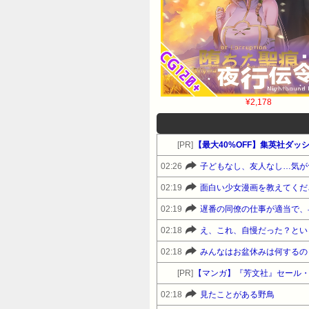
¥2,178
[PR]
【最大40%OFF】集英社ダ
02:26
02:19
面白い少女漫画を教えてくだ
02:19
遅番の同僚の仕事が適当で、
02:18
え、これ、自慢だった？とい
02:18
みんなはお盆休みは何するの
[PR]
【マンガ】『芳文社』セール
02:18
見たことがある野鳥