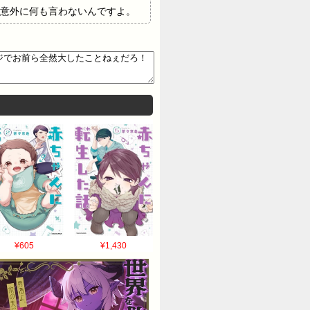
意外に何も言わないんですよ。
全然大したことねぇだろ！よく
¥605
¥1,430