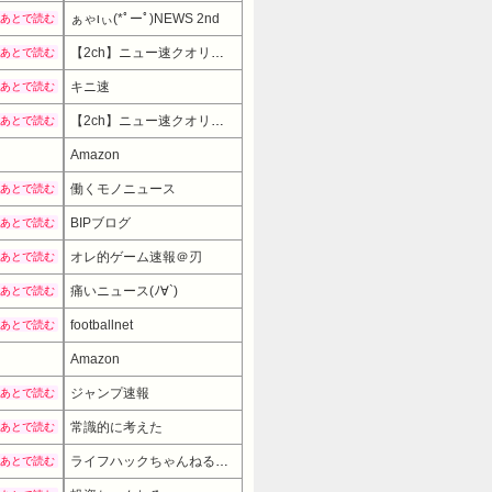
ぁゃιぃ(*ﾟーﾟ)NEWS 2nd
あとで読む
【2ch】ニュー速クオリティ
あとで読む
キニ速
あとで読む
【2ch】ニュー速クオリティ
あとで読む
Amazon
働くモノニュース
あとで読む
BIPブログ
あとで読む
オレ的ゲーム速報＠刃
あとで読む
痛いニュース(ﾉ∀`)
あとで読む
footballnet
あとで読む
Amazon
ジャンプ速報
あとで読む
常識的に考えた
あとで読む
ライフハックちゃんねる弐式
あとで読む