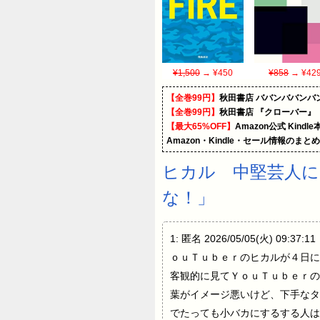
¥1,500
→ ¥450
¥858
→ ¥42
【全巻99円】
秋田書店 ババンババンバ
【全巻99円】
秋田書店 『クローバー』
【最大65%OFF】
Amazon公式 Kind
Amazon・Kindle・セール情報のまと
ヒカル 中堅芸人
な！」
1: 匿名 2026/05/05(火)
ｏｕＴｕｂｅｒのヒカルが４日に
客観的に見てＹｏｕＴｕｂｅｒの
葉がイメージ悪いけど、下手なタ
でたっても小バカにするする人は