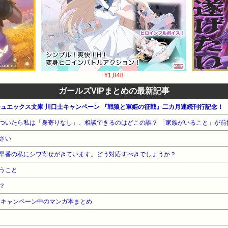
¥1,848
ガールズVIPまとめの最新記事
ッシュエックス文庫 川口士キャンペーン 『戦狼と軍姫の征戦』二カ月連続刊行記念！
さい
早番の私にシワ寄せがきています。どう対応すべきでしょうか？
うこと
？
・キャンペーン中のマンガ本まとめ