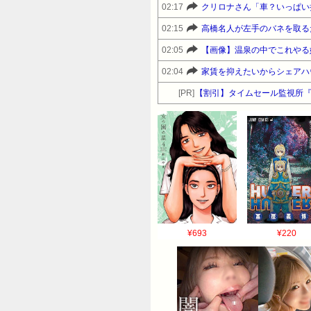
02:17
クリロナさん「車？いっぱい
02:15
高橋名人が左手のバネを取る
02:05
【画像】温泉の中でこれやる
02:04
家賃を抑えたいからシェアハ
[PR]
【割引】タイムセール監視所
¥693
¥220