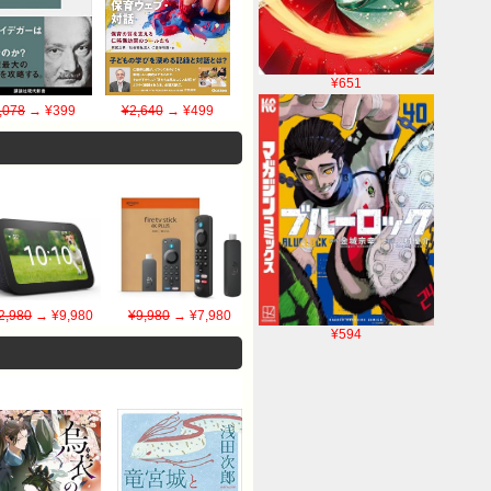
¥651
,078
→ ¥399
¥2,640
→ ¥499
2,980
→ ¥9,980
¥9,980
→ ¥7,980
¥594