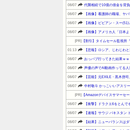
08/07
代襲相続で10億の借金を背
08/07
【画像】看護師の職場、ヤバ
08/07
【画像】ビビアン・スー(5
08/07
【画像】アメリカ人「日本よ
[PR]
【割引】タイムセール監視所『
01:13
【悲報】ロシア、じわじわと
08/07
おっパブ行ってきた結果ｗｗ
08/07
声優の声でAI動画作ってる
08/07
08/07
[PR]
08/07
【衝撃】ドラクエ6をとんで
08/07
【速報】サウジ パキスタン 
08/07
【結果】ニューバランスはダ