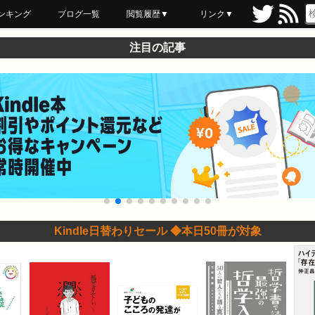
ンキング
ブログ一覧
閲覧履歴▼
リンク▼
ブックマーク
最近読んだ
あとで読む
ネットスーパー
飲食店舗用品
セール情報
注目の記事
Kindle日替わりセール ◆本日50冊が対象