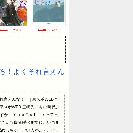
¥726
→ ¥363
¥638
→ ¥446
ろ！よくそれ言えん
それ言えんな！」 | 東スポWEBＹ
東スポWEB 三崎氏「今の時代、
すか。ＹｏｕＴｕｂｅｒって言
客さんも多分呼べますね。いつま
部めっちゃすごい人がいて。そこ