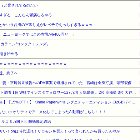
負うと脅されてるのだが
すぎる こんなん鬱病なるやろ…
1)とかいう台湾の宮沢りえがレベチでえっちすぎるｗｗｗ
、ニューヨークではこの寿司が6400円だ！」
カラコン/コンタクトレンズ』
逝き始める
ｗｗｗｗｗｗｗｗｗｗｗｗｗｗｗｗｗｗ
人達、終了へ
【芸能】元EXILE・黒木啓司、妻・宮崎麗果被告へのDV事案で逮捕されていた 宮崎は全身打撲、頭部裂傷及び打撲、頸部損傷の怪我
中村敬斗 かっこいいアスリート調査 1位 W杯でインスタフォロワー127万増 人気爆発 …2位 高橋藍 3位 大谷翔平
【Amazonデバイスサマーセール】【15%OFF！】 Kindle Paperwhite シグニチャーエディション (32GB) 7インチディスプレイ、明るさ自動調整、色調調節ライト、12週間持続バッテリー、広告なし、メタリックブラック
もないクオリティでアニメ化してしまったAI動画がこちら！！！
トルコ３カ国 相互防衛協定締結
サい！onは時代遅れ！サロモンを買え！って言われたから買ったんやが