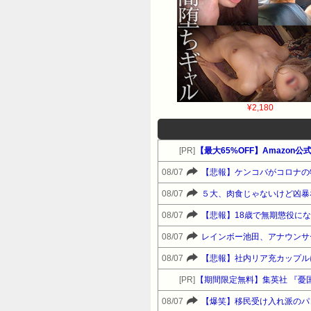
¥2,180
[PR]
【最大65%OFF】Amazon公式
08/07
【悲報】ケンコバがコロナの
08/07
５大、肉食じゃないけど凶暴
08/07
【悲報】18歳で無期懲役に
08/07
レインボー池田、アナウンサ
08/07
【悲報】社内リア充カップル
[PR]
08/07
【爆笑】移民受け入れ派のパ