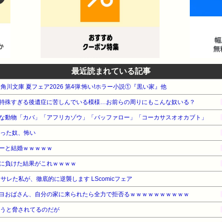
最近読まれている記事
A 角川文庫 夏フェア2026 第4弾:怖い!ホラー小説①『黒い家』他
特殊すぎる後遺症に苦しんでいる模様…お前らの周りにもこんな奴いる？
な動物「カバ」「アフリカゾウ」「バッファロー」「コーカサスオオカブト」
なった奴、怖い
ーと結婚ｗｗｗｗｗ
に負けた結果がこれｗｗｗｗ
A サレた私が、徹底的に逆襲します LScomicフェア
ヨおばさん、自分の家に来られたら全力で拒否るｗｗｗｗｗｗｗｗｗｗ
負うと脅されてるのだが