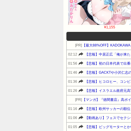
¥1,155
[PR]
【最大88%OFF】KADOKA
02:12
【悲報】中居正広「俺が来た
01:56
【悲報】初の日本代表で出番
01:46
【悲報】GACKTや小沢仁
01:36
【悲報】ヒコロヒー、コンビ
01:26
【悲報】イスラエル政府元高
[PR]
【マンガ】『徳間書店』高ポ
01:16
【悲報】欧州サッカーの順位
01:06
【動画あり】フェスでセクシ
01:05
【悲報】ビッグモーターとか