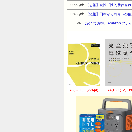
00:55
【悲報】女性「性的暴行され
00:48
【悲報】日本から刺青への偏
[PR]
【安くてお得】Amazon 
¥3,520 (+1,776pt)
¥4,180 (+2,109