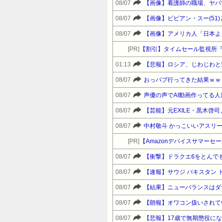
08/07
【画像】看護師の職場、ヤバ
08/07
【画像】ビビアン・スー(5
08/07
【画像】アメリカ人「日本よ
[PR]
【割引】タイムセール監視所
01:13
【悲報】ロシア、じわじわと
08/07
おっパブ行ってきた結果ｗｗ
08/07
声優の声でAI動画作ってる
08/07
08/07
[PR]
08/07
【衝撃】ドラクエ6をとんで
08/07
【速報】サウジ パキスタン 
08/07
【結果】ニューバランスはダ
08/07
【朗報】オワコン扱いされて
08/07
【悲報】17歳で無期懲役に