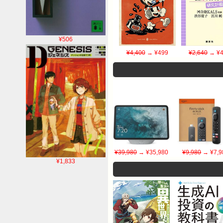
¥506
¥4,400
→ ¥499
¥2,640
→ ¥4
¥39,980
→ ¥35,980
¥9,980
→ ¥7,9
¥1,833