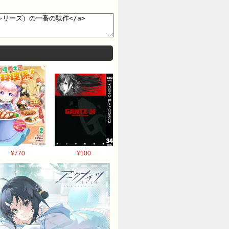
¥770
¥100