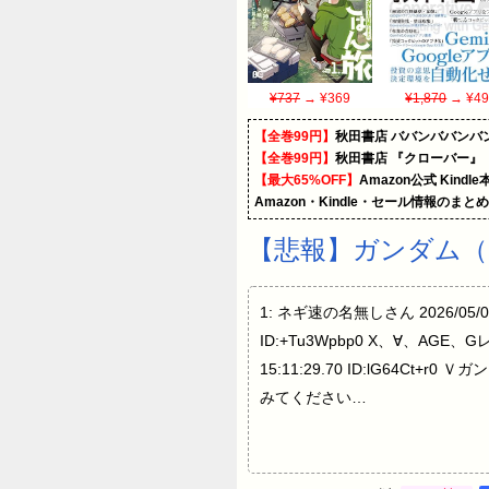
¥737
→ ¥369
¥1,870
→ ¥49
【全巻99円】
秋田書店 ババンババンバ
【全巻99円】
秋田書店 『クローバー』
【最大65%OFF】
Amazon公式 Kind
Amazon・Kindle・セール情報のまと
【悲報】ガンダム（
1: ネギ速の名無しさん 2026/05/09(
ID:+Tu3Wpbp0 X、∀、AG
15:11:29.70 ID:lG6
みてください…