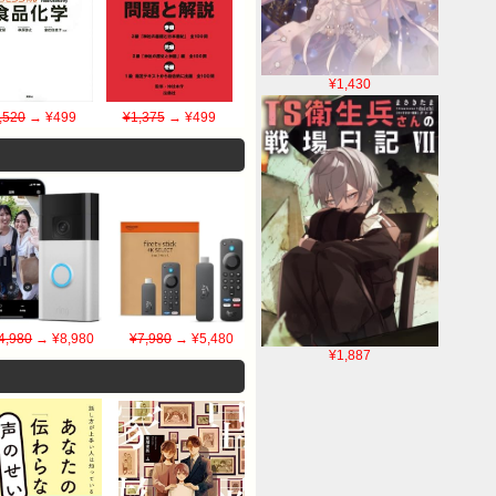
¥1,430
,520
→ ¥499
¥1,375
→ ¥499
4,980
→ ¥8,980
¥7,980
→ ¥5,480
¥1,887