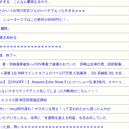
すぎる こんなん鬱病なるやろ…
1)とかいう台湾の宮沢りえがレベチでえっちすぎるｗｗｗ
、ニューヨークではこの寿司が6400円だ！」
『麺類』
逝き始める
ｗｗｗｗｗｗｗｗｗｗｗｗｗｗｗｗｗｗ
人達、終了へ
【芸能】元EXILE・黒木啓司、妻・宮崎麗果被告へのDV事案で逮捕されていた 宮崎は全身打撲、頭部裂傷及び打撲、頸部損傷の怪我
中村敬斗 かっこいいアスリート調査 1位 W杯でインスタフォロワー127万増 人気爆発 …2位 高橋藍 3位 大谷翔平
【Amazonデバイスサマーセール】【23%OFF！】 Amazon Echo Show 5 (エコーショー5) 第3世代 - スマートディスプレイ with Alexa、2メガピクセルカメラ付き、チャコール
もないクオリティでアニメ化してしまったAI動画がこちら！！！
トルコ３カ国 相互防衛協定締結
サい！onは時代遅れ！サロモンを買え！って言われたから買ったんやが
いたデジモンさん、令和に「全盛期を超える利益」を生み出していた
なった奴、怖いｗｗｗｗｗｗｗｗｗｗｗｗｗｗｗｗｗｗｗｗｗｗｗｗ