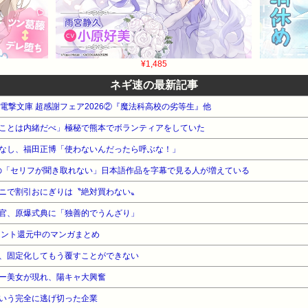
¥1,485
ネギ速の最新記事
WA 電撃文庫 超感謝フェア2026②『魔法科高校の劣等生』他
ことは内緒だべ」極秘で熊本でボランティアをしていた
なし、福田正博「使わないんだったら呼ぶな！」
志の「セリフが聞き取れない」日本語作品を字幕で見る人が増えている
ニで割引おにぎりは〝絶対買わない〟
官、原爆式典に「独善的でうんざり」
イント還元中のマンガまとめ
、固定化してもう覆すことができない
ー美女が現れ、陽キャ大興奮
いう完全に逃げ切った企業