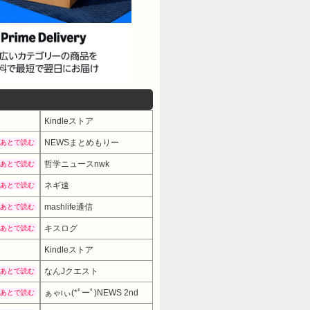
Kindleストア
NEWSまとめもりー
あとで読む
哲学ニュースnwk
あとで読む
ネギ速
あとで読む
mashlife通信
あとで読む
キスログ
あとで読む
Kindleストア
なんJクエスト
あとで読む
ぁゃιぃ(*ﾟーﾟ)NEWS 2nd
あとで読む