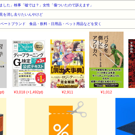
ました」検事「嘘では？」女性「傷ついたので訴えます」
見を消し去りたいんやけど
プライベートブランド 食品・飲料・日用品・ペット用品などを安く
pt)
¥3,018 (+1,492pt)
¥2,911
¥1,012