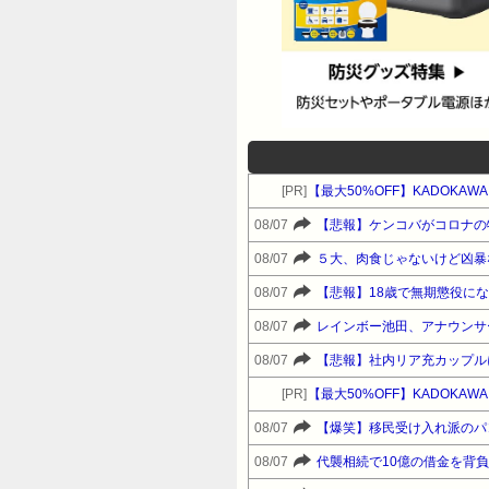
[PR]
【最大50%OFF】KADOKAW
08/07
【悲報】ケンコバがコロナの
08/07
５大、肉食じゃないけど凶暴
08/07
【悲報】18歳で無期懲役に
08/07
レインボー池田、アナウンサ
08/07
【悲報】社内リア充カップル
[PR]
【最大50%OFF】KADOKAW
08/07
【爆笑】移民受け入れ派のパ
08/07
代襲相続で10億の借金を背