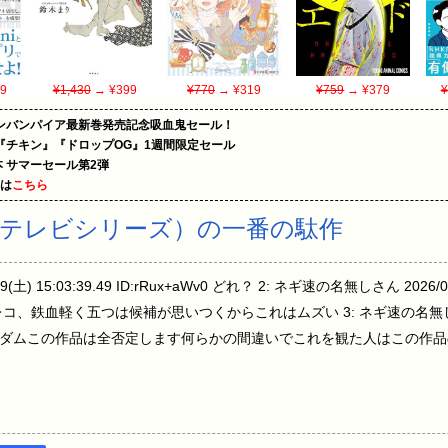
9
¥1,430
→ ¥399
¥770
→ ¥319
¥759
→ ¥379
¥
ンバンパイア最新巻発売記念吸血鬼セール！
『チキン』『ドロップOG』1週間限定セール
le本 サマーセール第2弾
めは
こちら
テレビシリーズ）の一番の駄作
土) 15:03:39.49 ID:rRux+aWv0 どれ？ 2: ネギ速の名無しさん 2026/05/0
E、Gレコ、鉄血軽く五つは候補が思いつくからこれはムズい 3: ネギ速の名無しさん 
4Ct+r0 Ｖガンダムこの作品は全否定します何らかの間違いでこれを観た人はこ