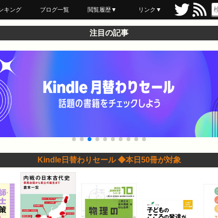
ンキング
ブログ一覧
閲覧履歴▼
リンク▼
ブックマーク
最近読んだ
あとで読む
ネットスーパー
飲食店舗用品
セール情報
注目の記事
Kindle日替わりセール ◆本日50冊が対象