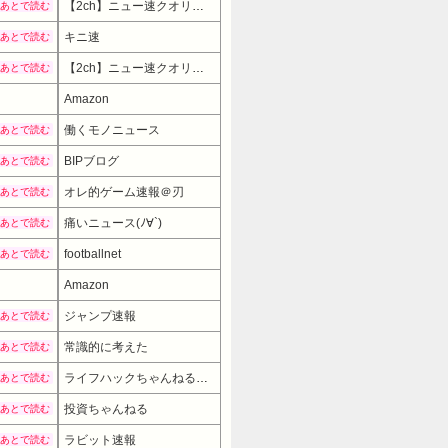
【2ch】ニュー速クオリティ
あとで読む
キニ速
あとで読む
【2ch】ニュー速クオリティ
あとで読む
Amazon
働くモノニュース
あとで読む
BIPブログ
あとで読む
オレ的ゲーム速報＠刃
あとで読む
痛いニュース(ﾉ∀`)
あとで読む
footballnet
あとで読む
Amazon
12980円
→ 9980円 
ジャンプ速報
あとで読む
常識的に考えた
あとで読む
ライフハックちゃんねる弐式
あとで読む
投資ちゃんねる
あとで読む
ラビット速報
あとで読む