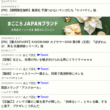
なんJクエスト
2026/08/08まで
[PR] 【期間限定無料】集英社 予測つかないマンガたち『ケイ×マイ』他
Kindleストア
2026/08/13 まで！
[PR]
【最大50%OFF】KADOKAWA カドサマー2026 第3弾（文芸）『ぼぎわん
が、来る 比嘉姉妹シリーズ』他
Kindleストア
🐦Tweet
あとで読む
2026/08/07 11:39
【悲報】女さん、生理の匂いを嗅ぎ分けられる男にイライラ⇒ｗｗｗ
うしみつ
🐦Tweet
あとで読む
2026/08/07 10:45
【動画】ショートスリーパー堀さん、対面で高須幹弥にキレる
ガールズVIPまとめ
🐦Tweet
あとで読む
2026/08/07 10:45
英語スラング「アスクホール」
ハムスター速報
🐦Tweet
あとで読む
2026/08/07 08:57
【正論乙】メシマズ嫁のご飯を息子が残した。「勿体ない！」とキレる嫁。する
と息子、ブチギレこう叫んだ