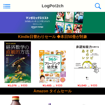
LogPo!2ch
Kindle日替わりセール ◆本日50冊が対象
¥1,276
→ ¥499
¥1,485
→ ¥499
¥1,540
→ ¥499
Amazon タイムセール