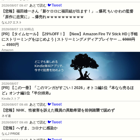
🐦Tweet
あとで読む
2026/08/07 09:47
【悲報】福田雄一さん「新ケロロに福田組が出ます！」→爆死 ちいかわの監督
「原作に忠実に」→爆売れｗｗｗｗｗｗｗｗｗｗ
なんJクエスト
2026/08/07 13:30時点
[PR] 【タイムセール】【29%OFF！】 【New】Amazon Fire TV Stick HD | 手軽
にストリーミングをはじめよう | ストリーミングメディアプレイヤー …
6980円
→ 4980円
Amazon
2026/08/07
[PR] 【この一冊】「このマンガがすごい！2026」オトコ編1位『本なら売るほ
ど』オンナ編1位『半分姉弟』
Kindleストア
🐦Tweet
あとで読む
2026/08/07 09:46
【悲報】NHK、性被害を訴えた職員の異動希望を前例踏襲で認めず
ネギ速
🐦Tweet
あとで読む
2026/08/07 09:46
【悲報】へずま、コロナに感染か
なんJ PRIDE
🐦Tweet
あとで読む