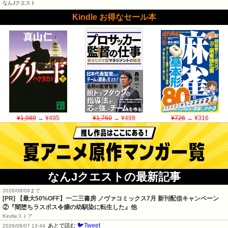
なんJクエスト
Kindle お得なセール本
¥1,089
→ ¥495
¥1,760
→ ¥499
¥726
→ ¥316
なんJクエストの最新記事
2026/08/09まで
[PR] 【最大50%OFF】一二三書房 ノヴァコミックス7月 新刊配信キャンペーン
②『闇堕ちラスボス令嬢の幼馴染に転生した』他
Kindleストア
🐦Tweet
あとで読む
2026/08/07 13:44