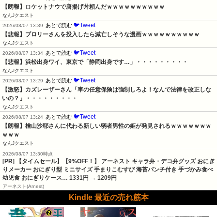
【朗報】ロケットナウで唐揚げ丼頼んだｗｗｗｗｗｗｗｗｗｗ
なんJクエスト
🐦Tweet
あとで読む
2026/08/07 13:39
【悲報】ブロリーさんを投入したら滅亡しそうな漫画ｗｗｗｗｗｗｗｗｗｗ
なんJクエスト
🐦Tweet
あとで読む
2026/08/07 13:34
【悲報】浜松出身ワイ、東京で「静岡出身です…」・・・・・・・・・
なんJクエスト
🐦Tweet
あとで読む
2026/08/07 13:29
【激怒】カズレーザーさん「車の任意保険は強制しろよ！なんで法律を改正しな
いの？」・・・・・・・・・
なんJクエスト
🐦Tweet
あとで読む
2026/08/07 13:24
【朗報】檜山沙耶さんに代わる新しい弱者男性の姫が発見されるｗｗｗｗｗｗｗ
ｗｗｗ
なんJクエスト
2026/08/07 13:30時点
[PR] 【タイムセール】【9%OFF！】 アーネスト キャラ弁・デコ弁グッズ おにぎ
りメーカー おにぎり型 ミニサイズ 手まりこむすび 海苔パンチ付き 手づかみ食べ
幼児食 おにぎりケース…
1331円
→ 1209円
アーネスト(Arnest)
Kindle 最近の売れ筋本