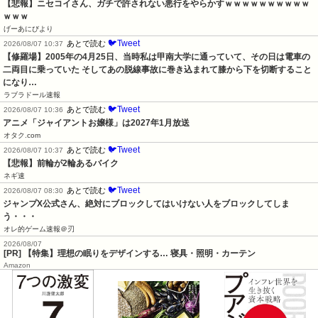
【悲報】ニセコイさん、ガチで許されない悪行をやらかすｗｗｗｗｗｗｗｗｗｗ
ｗｗｗ
げーあにびより
🐦Tweet
あとで読む
2026/08/07 10:37
【修羅場】2005年の4月25日、当時私は甲南大学に通っていて、その日は電車の
二両目に乗っていた そしてあの脱線事故に巻き込まれて膝から下を切断すること
になり…
ラブラドール速報
🐦Tweet
あとで読む
2026/08/07 10:36
アニメ「ジャイアントお嬢様」は2027年1月放送
オタク.com
🐦Tweet
あとで読む
2026/08/07 10:37
【悲報】前輪が2輪あるバイク
ネギ速
🐦Tweet
あとで読む
2026/08/07 08:30
ジャンプX公式さん、絶対にブロックしてはいけない人をブロックしてしま
う・・・
オレ的ゲーム速報＠刃
2026/08/07
[PR] 【特集】理想の眠りをデザインする… 寝具・照明・カーテン
Amazon