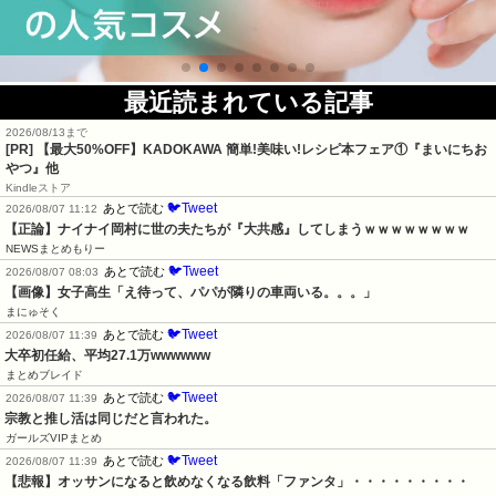
最近読まれている記事
2026/08/13まで
[PR] 【最大50%OFF】KADOKAWA 簡単!美味い!レシピ本フェア①『まいにちお
やつ』他
Kindleストア
🐦Tweet
あとで読む
2026/08/07 11:12
【正論】ナイナイ岡村に世の夫たちが『大共感』してしまうｗｗｗｗｗｗｗｗ
NEWSまとめもりー
🐦Tweet
あとで読む
2026/08/07 08:03
【画像】女子高生「え待って、パパが隣りの車両いる。。。」
まにゅそく
🐦Tweet
あとで読む
2026/08/07 11:39
大卒初任給、平均27.1万wwwwww
まとめブレイド
🐦Tweet
あとで読む
2026/08/07 11:39
宗教と推し活は同じだと言われた。
ガールズVIPまとめ
🐦Tweet
あとで読む
2026/08/07 11:39
【悲報】オッサンになると飲めなくなる飲料「ファンタ」・・・・・・・・・