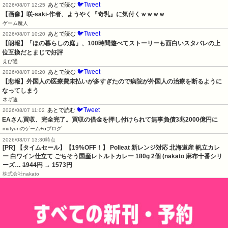
🐦Tweet
あとで読む
2026/08/07 12:25
【画像】咲-saki-作者、ようやく『奇乳』に気付くｗｗｗｗ
ゲーム魔人
🐦Tweet
あとで読む
2026/08/07 10:20
【朗報】「ほの暮らしの庭」、100時間遊べてストーリーも面白いスタバレの上
位互換だとまじで好評
えび通
🐦Tweet
あとで読む
2026/08/07 10:20
【悲報】外国人の医療費未払いが多すぎたので病院が外国人の治療を断るように
なってしまう
ネギ速
🐦Tweet
あとで読む
2026/08/07 11:02
EAさん買収、完全完了。買収の借金を押し付けられて無事負債3兆2000億円に
mutyunのゲーム+αブログ
2026/08/07 13:30時点
[PR] 【タイムセール】【19%OFF！】 Polieat 新レンジ対応 北海道産 帆立カレ
ー 白ワイン仕立て ごちそう国産レトルトカレー 180g 2個 (nakato 麻布十番シリ
ーズ…
1944円
→ 1573円
株式会社nakato