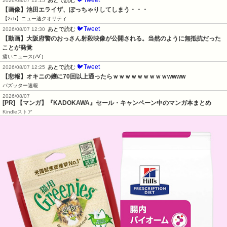
2026/08/07 12:15
【画像】池田エライザ、ぽっちゃりしてしまう・・・
【2ch】ニュー速クオリティ
🐦Tweet
あとで読む
2026/08/07 12:30
【動画】大阪府警のおっさん射殺映像が公開される。当然のように無抵抗だった
ことが発覚
痛いニュース(ﾉ∀`)
🐦Tweet
あとで読む
2026/08/07 12:25
【悲報】オキニの嬢に70回以上通ったらｗｗｗｗｗｗｗｗｗwwww
バズッター速報
2026/08/07
[PR] 【マンガ】『KADOKAWA』セール・キャンペーン中のマンガ本まとめ
Kindleストア