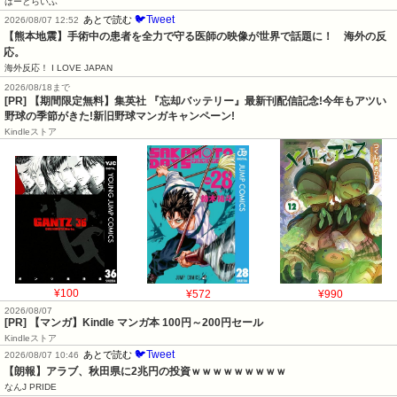
はーとらいふ
🐦Tweet
あとで読む
2026/08/07 12:52
【熊本地震】手術中の患者を全力で守る医師の映像が世界で話題に！　海外の反
応。
海外反応！ I LOVE JAPAN
2026/08/18まで
[PR] 【期間限定無料】集英社 『忘却バッテリー』最新刊配信記念!今年もアツい
野球の季節がきた!新旧野球マンガキャンペーン!
Kindleストア
¥100
¥572
¥990
2026/08/07
[PR] 【マンガ】Kindle マンガ本 100円～200円セール
Kindleストア
🐦Tweet
あとで読む
2026/08/07 10:46
【朗報】アラブ、秋田県に2兆円の投資ｗｗｗｗｗｗｗｗｗ
なんJ PRIDE