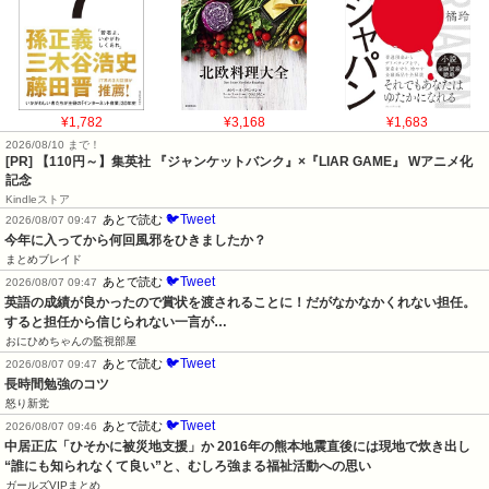
¥1,782
¥3,168
¥1,683
2026/08/10 まで！
[PR]
【110円～】集英社 『ジャンケットバンク』×『LIAR GAME』 Wアニメ化
記念
Kindleストア
🐦Tweet
あとで読む
2026/08/07 09:47
今年に入ってから何回風邪をひきましたか？
まとめブレイド
🐦Tweet
あとで読む
2026/08/07 09:47
英語の成績が良かったので賞状を渡されることに！だがなかなかくれない担任。
すると担任から信じられない一言が…
おにひめちゃんの監視部屋
🐦Tweet
あとで読む
2026/08/07 09:47
長時間勉強のコツ
怒り新党
🐦Tweet
あとで読む
2026/08/07 09:46
中居正広「ひそかに被災地支援」か 2016年の熊本地震直後には現地で炊き出し 
“誰にも知られなくて良い”と、むしろ強まる福祉活動への思い
ガールズVIPまとめ