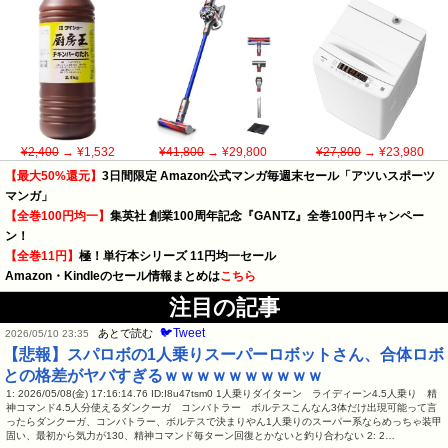
¥2,400
→ ¥1,532
¥41,800
→ ¥29,800
¥27,800
→ ¥23,980
【最大50%還元】
3日間限定 Amazon公式マンガ毎週末セール「アツいスポーツ
マンガ」
【全巻100円均一】
集英社 創業100周年記念『GANTZ』全巻100円キャンペー
ン！
【全巻11円】
極！単行本シリーズ 11円均一セール
Amazon・Kindleのセール情報まとめは
こちら
注目の記事
🐦Tweet
あとで読む
2026/05/10 23:35
【悲報】スパロボの1人乗りスーパーロボットさん、合体ロボ
との格差がヤバすぎるｗｗｗｗｗｗｗｗｗｗ
1: 2026/05/08(金) 17:16:14.76 ID:I8u47tsm0 1人乗りダイターン ライディーン4.5人乗り 精
神コマンド4.5人分使えるダンクーガ コンバトラー ボルテスこんなん3体だけ出現可能って言
ったらダンクーガ、コンバトラー、ボルテスで決まりやん1人乗りのスーパー系ならめっちゃ装甲
固い、最初から気力が130、精神コマンド毎ターン回復とかないと釣り合わない 2: 2…