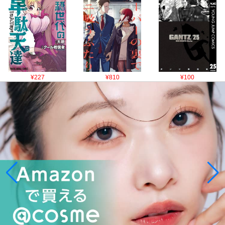
¥227
¥810
¥100