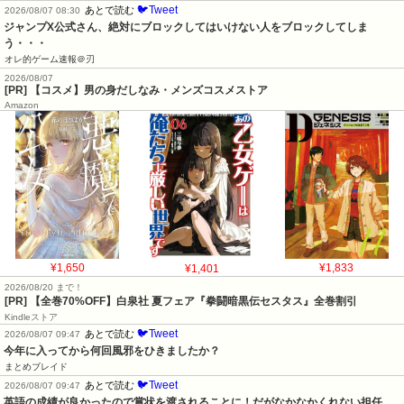
🐦Tweet
あとで読む
2026/08/07 08:30
ジャンプX公式さん、絶対にブロックしてはいけない人をブロックしてしま
う・・・
オレ的ゲーム速報＠刃
2026/08/07
[PR] 【コスメ】男の身だしなみ・メンズコスメストア
Amazon
¥1,650
¥1,401
¥1,833
2026/08/20 まで！
[PR]
【全巻70%OFF】白泉社 夏フェア『拳闘暗黒伝セスタス』全巻割引
Kindleストア
🐦Tweet
あとで読む
2026/08/07 09:47
今年に入ってから何回風邪をひきましたか？
まとめブレイド
🐦Tweet
あとで読む
2026/08/07 09:47
英語の成績が良かったので賞状を渡されることに！だがなかなかくれない担任。