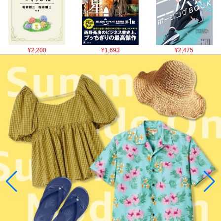
¥2,200
¥1,693
¥2,475