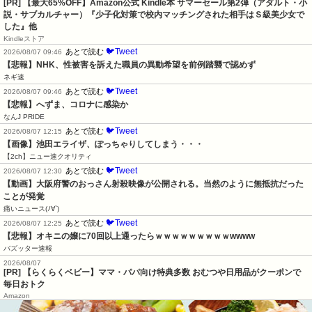
[PR]
【最大65%OFF】Amazon公式 Kindle本 サマーセール第2弾（アダルト・小
説・サブカルチャー）『少子化対策で校内マッチングされた相手はＳ級美少女で
した』他
Kindleストア
🐦Tweet
あとで読む
2026/08/07 09:46
【悲報】NHK、性被害を訴えた職員の異動希望を前例踏襲で認めず
ネギ速
🐦Tweet
あとで読む
2026/08/07 09:46
【悲報】へずま、コロナに感染か
なんJ PRIDE
🐦Tweet
あとで読む
2026/08/07 12:15
【画像】池田エライザ、ぽっちゃりしてしまう・・・
【2ch】ニュー速クオリティ
🐦Tweet
あとで読む
2026/08/07 12:30
【動画】大阪府警のおっさん射殺映像が公開される。当然のように無抵抗だった
ことが発覚
痛いニュース(ﾉ∀`)
🐦Tweet
あとで読む
2026/08/07 12:25
【悲報】オキニの嬢に70回以上通ったらｗｗｗｗｗｗｗｗｗwwww
バズッター速報
2026/08/07
[PR] 【らくらくベビー】ママ・パパ向け特典多数 おむつや日用品がクーポンで
毎日おトク
Amazon