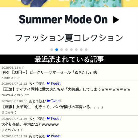
最近読まれている記事
2026/08/13まで
[PR]
【33円～】ビーグリー サマーセール『ぬきたし』他
Kindleストア
🐦Tweet
あとで読む
2026/08/07 11:12
【正論】ナイナイ岡村に世の夫たちが『大共感』してしまうｗｗｗｗｗｗｗｗ
NEWSまとめもりー
🐦Tweet
あとで読む
2026/08/07 08:03
【画像】女子高生「え待って、パパが隣りの車両いる。。。」
まにゅそく
🐦Tweet
あとで読む
2026/08/07 11:39
大卒初任給、平均27.1万wwwwww
まとめブレイド
🐦Tweet
あとで読む
2026/08/07 11:39