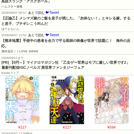
英語スラング「アスクホール」
ハムスター速報
🐦Tweet
あとで読む
2026/08/07 08:57
【正論乙】メシマズ嫁のご飯を息子が残した。「勿体ない！」とキレる嫁。する
と息子、ブチギレこう叫んだ
はーとらいふ
🐦Tweet
あとで読む
2026/08/07 12:52
【熊本地震】手術中の患者を全力で守る医師の映像が世界で話題に！　海外の反
応。
海外反応！ I LOVE JAPAN
2026/08/12まで
[PR] 【0円～】マイクロマガジン社 「乙女ゲー世界はモブに厳しい世界です2」
最新刊配信!GCノベルズ 異世界ファンタジーフェア
Kindleストア
¥227
¥227
¥594
2026/08/07 14:00時点