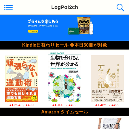
LogPo!2ch
Kindle日替わりセール ◆本日50冊が対象
¥1,694
→ ¥499
¥1,100
→ ¥499
¥1,485
→ ¥499
Amazon タイムセール