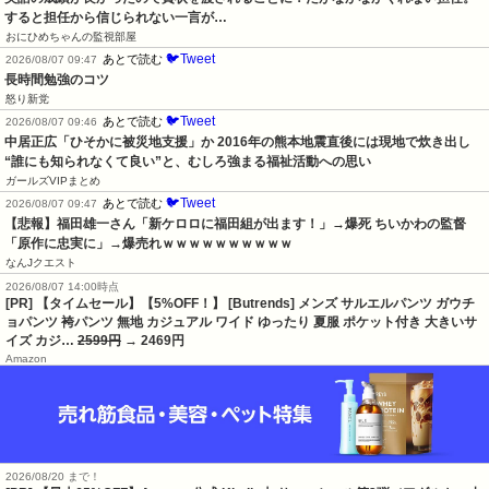
すると担任から信じられない一言が…
おにひめちゃんの監視部屋
🐦Tweet
あとで読む
2026/08/07 09:47
長時間勉強のコツ
怒り新党
🐦Tweet
あとで読む
2026/08/07 09:46
中居正広「ひそかに被災地支援」か 2016年の熊本地震直後には現地で炊き出し 
“誰にも知られなくて良い”と、むしろ強まる福祉活動への思い
ガールズVIPまとめ
🐦Tweet
あとで読む
2026/08/07 09:47
【悲報】福田雄一さん「新ケロロに福田組が出ます！」→爆死 ちいかわの監督
「原作に忠実に」→爆売れｗｗｗｗｗｗｗｗｗｗ
なんJクエスト
2026/08/07 14:00時点
[PR] 【タイムセール】【5%OFF！】 [Butrends] メンズ サルエルパンツ ガウチ
ョパンツ 袴パンツ 無地 カジュアル ワイド ゆったり 夏服 ポケット付き 大きいサ
イズ カジ…
2599円
→ 2469円
Amazon
2026/08/20 まで！