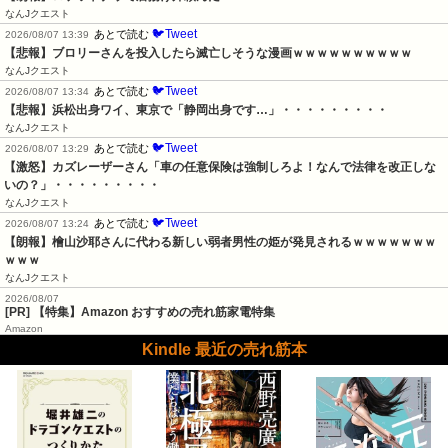
なんJクエスト
🐦Tweet
あとで読む
2026/08/07 13:39
【悲報】ブロリーさんを投入したら滅亡しそうな漫画ｗｗｗｗｗｗｗｗｗｗ
なんJクエスト
🐦Tweet
あとで読む
2026/08/07 13:34
【悲報】浜松出身ワイ、東京で「静岡出身です…」・・・・・・・・・
なんJクエスト
🐦Tweet
あとで読む
2026/08/07 13:29
【激怒】カズレーザーさん「車の任意保険は強制しろよ！なんで法律を改正しな
いの？」・・・・・・・・・
なんJクエスト
🐦Tweet
あとで読む
2026/08/07 13:24
【朗報】檜山沙耶さんに代わる新しい弱者男性の姫が発見されるｗｗｗｗｗｗｗ
ｗｗｗ
なんJクエスト
2026/08/07
[PR] 【特集】Amazon おすすめの売れ筋家電特集
Amazon
Kindle 最近の売れ筋本