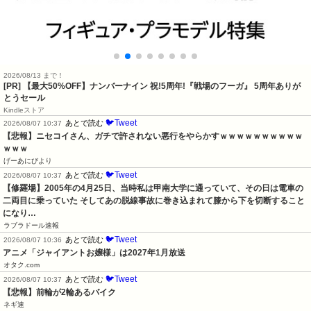
2026/08/13 まで！
[PR] 【最大50%OFF】ナンバーナイン 祝!5周年!『戦場のフーガ』 5周年ありが
とうセール
Kindleストア
🐦Tweet
あとで読む
2026/08/07 10:37
【悲報】ニセコイさん、ガチで許されない悪行をやらかすｗｗｗｗｗｗｗｗｗｗ
ｗｗｗ
げーあにびより
🐦Tweet
あとで読む
2026/08/07 10:37
【修羅場】2005年の4月25日、当時私は甲南大学に通っていて、その日は電車の
二両目に乗っていた そしてあの脱線事故に巻き込まれて膝から下を切断すること
になり…
ラブラドール速報
🐦Tweet
あとで読む
2026/08/07 10:36
アニメ「ジャイアントお嬢様」は2027年1月放送
オタク.com
🐦Tweet
あとで読む
2026/08/07 10:37
【悲報】前輪が2輪あるバイク
ネギ速