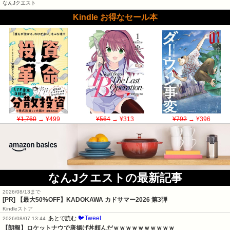
なんJクエスト
Kindle お得なセール本
¥1,760
→ ¥499
¥564
→ ¥313
¥792
→ ¥396
なんJクエストの最新記事
2026/08/13まで
[PR]
【最大50%OFF】KADOKAWA カドサマー2026 第3弾
Kindleストア
🐦Tweet
あとで読む
2026/08/07 13:44
【朗報】ロケットナウで唐揚げ丼頼んだｗｗｗｗｗｗｗｗｗｗ