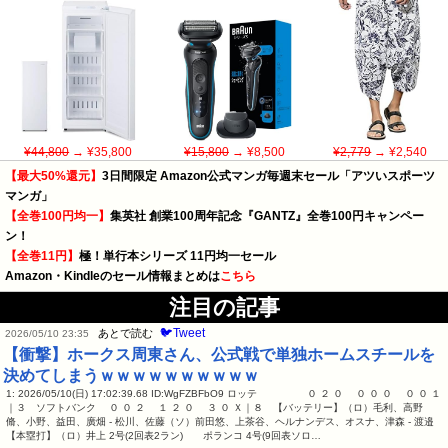
¥44,800
→ ¥35,800
¥15,800
→ ¥8,500
¥2,779
→ ¥2,540
【最大50%還元】
3日間限定 Amazon公式マンガ毎週末セール「アツいスポーツ
マンガ」
【全巻100円均一】
集英社 創業100周年記念『GANTZ』全巻100円キャンペー
ン！
【全巻11円】
極！単行本シリーズ 11円均一セール
Amazon・Kindleのセール情報まとめは
こちら
注目の記事
🐦Tweet
あとで読む
2026/05/10 23:35
【衝撃】ホークス周東さん、公式戦で単独ホームスチールを
決めてしまうｗｗｗｗｗｗｗｗｗｗ
1: 2026/05/10(日) 17:02:39.68 ID:WgFZBFbO9 ロッテ ０ ２ ０ ０ ０ ０ ０ ０ １
｜３ ソフトバンク ０ ０ ２ １ ２ ０ ３ ０ Ｘ｜８ 【バッテリー】（ロ）毛利、高野
脩、小野、益田、廣畑 - 松川、佐藤（ソ）前田悠、上茶谷、ヘルナンデス、オスナ、津森 - 渡邉
【本塁打】（ロ）井上 2号(2回表2ラン) ポランコ 4号(9回表ソロ…