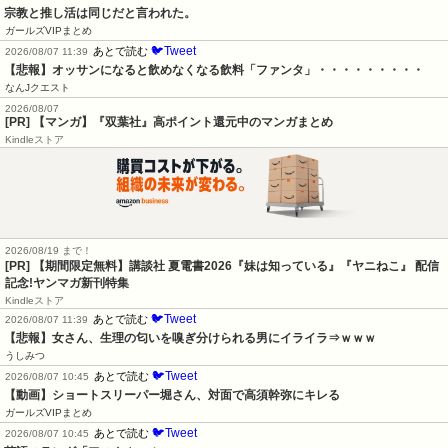
宗教と推し活は同じだと言われた。
ガールズVIPまとめ
🐦Tweet
あとで読む
2026/08/07 11:39
【悲報】オッサンになると飲めなくなる飲料「ファンタ」・・・・・・・・・
なんJクエスト
2026/08/07
[PR] 【マンガ】『双葉社』高ポイント還元中のマンガまとめ
Kindleストア
2026/08/19 まで！
[PR] 【期間限定無料】講談社 夏電書2026『妹は知っている』『ヤニねこ』 配信
記念!ヤンマガ新刊特集
Kindleストア
🐦Tweet
あとで読む
2026/08/07 11:39
【悲報】女さん、生理の匂いを嗅ぎ分けられる男にイライラ⇒ｗｗｗ
うしみつ
🐦Tweet
あとで読む
2026/08/07 10:45
【動画】ショートスリーパー堀さん、対面で高須幹弥にキレる
ガールズVIPまとめ
🐦Tweet
あとで読む
2026/08/07 10:45