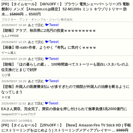
[PR] 【タイムセール】【46%OFF！】 ブラウン 電気シェーバー シリーズ5 電動
髭剃り メンズ 【Amazon.co.jp限定】 52-M1200s ミント キワゾリトリマー 防
水…
15800円
→ 8500円
プロクター・アンド・ギャンブル・ジャパン株式会社
🐦Tweet
あとで読む
2026/08/07 10:46
【朗報】アラブ、秋田県に2兆円の投資ｗｗｗｗｗｗｗｗｗ
なんJ PRIDE
🐦Tweet
あとで読む
2026/08/07 12:25
【画像】咲-saki-作者、ようやく『奇乳』に気付くｗｗｗｗ
ゲーム魔人
🐦Tweet
あとで読む
2026/08/07 10:20
【朗報】「ほの暮らしの庭」、100時間遊べてストーリーも面白いスタバレの上
位互換だとまじで好評
えび通
🐦Tweet
あとで読む
2026/08/07 10:20
【悲報】外国人の医療費未払いが多すぎたので病院が外国人の治療を断るように
なってしまう
ネギ速
🐦Tweet
あとで読む
2026/08/07 11:02
EAさん買収、完全完了。買収の借金を押し付けられて無事負債3兆2000億円に
mutyunのゲーム+αブログ
2026/08/07 14:00時点
[PR] 【タイムセール】【29%OFF！】 【New】Amazon Fire TV Stick HD | 手軽
にストリーミングをはじめよう | ストリーミングメディアプレイヤー …
6980円