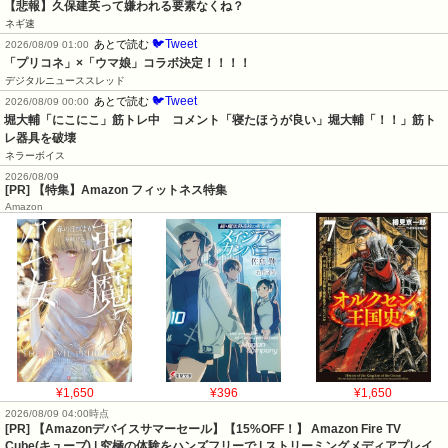
【悲報】久保建英って嫌われる要素なくね？
ネギ速
🐦Tweet
あとで読む
2026/08/09 01:00
「プリコネ」×「ウマ娘」コラボ決定！！！！
デジタルニューススレッド
🐦Tweet
あとで読む
2026/08/09 00:00
堀大輔「にこにこ」筋トレ中　コメント「寝たほうが良い」堀大輔「！！」筋ト
レ器具を破壊
ネラーボイス
2026/08/09
[PR] 【特集】Amazon フィットネス特集
Amazon
¥1,650
¥396
¥1,650
2026/08/09 04:00時点
[PR] 【Amazonデバイスサマーセール】【15%OFF！】 Amazon Fire TV
Cube(キューブ) | 究極の体験をハンズフリーで | ストリーミングメディアプレイ