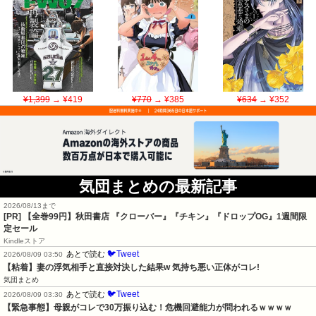
¥1,399
→ ¥419
¥770
→ ¥385
¥634
→ ¥352
気団まとめの最新記事
2026/08/13まで
[PR]
【全巻99円】秋田書店 『クローバー』『チキン』『ドロップOG』1週間限
定セール
Kindleストア
🐦Tweet
あとで読む
2026/08/09 03:50
【粘着】妻の浮気相手と直接対決した結果w 気持ち悪い正体がコレ!
気団まとめ
🐦Tweet
あとで読む
2026/08/09 03:30
【緊急事態】母親がコレで30万振り込む！危機回避能力が問われるｗｗｗｗ