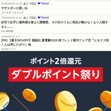
🐦Tweet
あとで読む
2026/08/08 22:39
サザエボンの思い出
ゴールデンタイムズ
🐦Tweet
あとで読む
2026/08/08 22:40
自宅で左手に違和感を覚えた開業医、その日のうちに両足が動かなくなり入院す
ると……
U-1 NEWS
2026/08/14 まで！
[PR] 【最大50%OFF】講談社 夏電書2026 姉フレンド新刊フェア②『ヒモクズ花
くんは死にたがり』他
Kindleストア