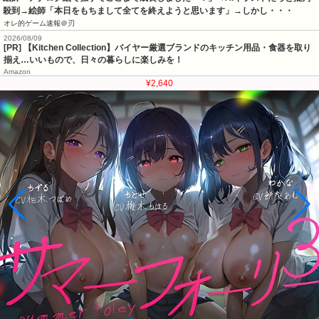
殺到→絵師「本日をもちまして全てを終えようと思います」→しかし・・・
オレ的ゲーム速報＠刃
2026/08/09
[PR] 【Kitchen Collection】バイヤー厳選ブランドのキッチン用品・食器を取り
揃え…いいもので、日々の暮らしに楽しみを！
Amazon
¥2,640