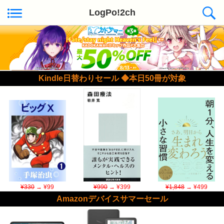
LogPo!2ch
Kindle日替わりセール ◆本日50冊が対象
¥330
→ ¥99
¥990
→ ¥399
¥1,848
→ ¥499
Amazonデバイスサマーセール