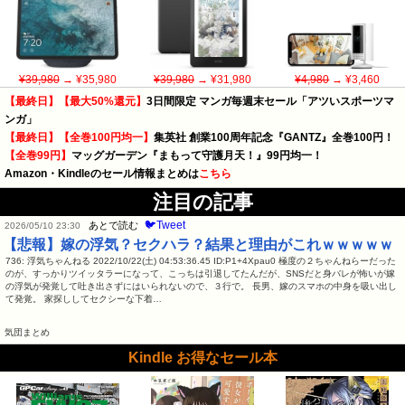
¥39,980
→ ¥35,980
¥39,980
→ ¥31,980
¥4,980
→ ¥3,460
【最終日】【最大50%還元】
3日間限定 マンガ毎週末セール「アツいスポーツマ
ンガ」
【最終日】【全巻100円均一】
集英社 創業100周年記念『GANTZ』全巻100円！
【全巻99円】
マッグガーデン『まもって守護月天！』99円均一！
Amazon・Kindleのセール情報まとめは
こちら
注目の記事
🐦Tweet
あとで読む
2026/05/10 23:30
【悲報】嫁の浮気？セクハラ？結果と理由がこれｗｗｗｗｗ
736: 浮気ちゃんねる 2022/10/22(土) 04:53:36.45 ID:P1+4Xpau0 極度の２ちゃんねらーだった
のが、すっかりツイッタラーになって、こっちは引退してたんだが、SNSだと身バレが怖いが嫁
の浮気が発覚して吐き出さずにはいられないので、３行で。 長男、嫁のスマホの中身を吸い出し
て発覚。 家探ししてセクシーな下着…
気団まとめ
Kindle お得なセール本