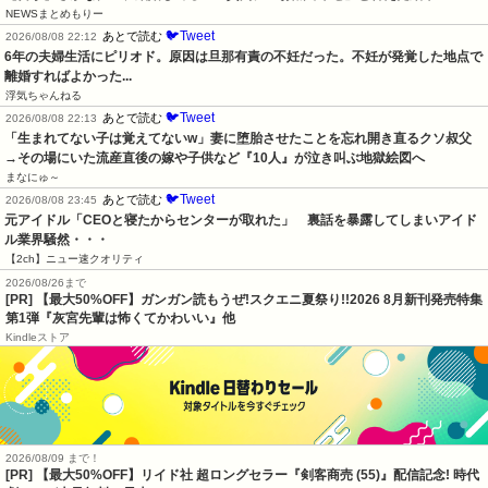
NEWSまとめもりー
🐦Tweet
あとで読む
2026/08/08 22:12
6年の夫婦生活にピリオド。原因は旦那有責の不妊だった。不妊が発覚した地点で
離婚すればよかった...
浮気ちゃんねる
🐦Tweet
あとで読む
2026/08/08 22:13
「生まれてない子は覚えてないw」妻に堕胎させたことを忘れ開き直るクソ叔父
→その場にいた流産直後の嫁や子供など『10人』が泣き叫ぶ地獄絵図へ
まなにゅ～
🐦Tweet
あとで読む
2026/08/08 23:45
元アイドル「CEOと寝たからセンターが取れた」　裏話を暴露してしまいアイド
ル業界騒然・・・
【2ch】ニュー速クオリティ
2026/08/26まで
[PR] 【最大50%OFF】ガンガン読もうぜ!スクエニ夏祭り!!2026 8月新刊発売特集
第1弾『灰宮先輩は怖くてかわいい』他
Kindleストア
2026/08/09 まで！
[PR] 【最大50%OFF】リイド社 超ロングセラー『剣客商売 (55)』配信記念! 時代