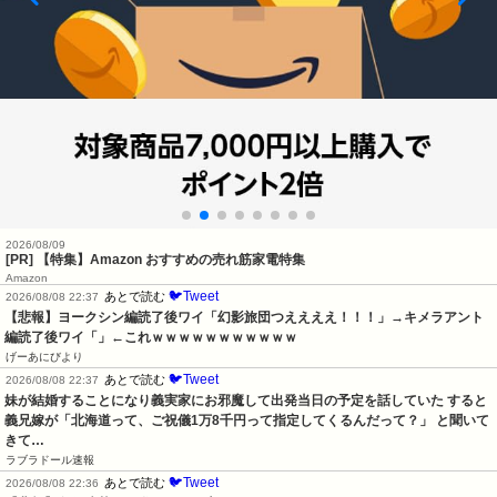
2026/08/09
[PR] 【特集】Amazon おすすめの売れ筋家電特集
Amazon
🐦Tweet
あとで読む
2026/08/08 22:37
【悲報】ヨークシン編読了後ワイ「幻影旅団つええええ！！！」→キメラアント
編読了後ワイ「」←これｗｗｗｗｗｗｗｗｗｗｗ
げーあにびより
🐦Tweet
あとで読む
2026/08/08 22:37
妹が結婚することになり義実家にお邪魔して出発当日の予定を話していた すると
義兄嫁が「北海道って、ご祝儀1万8千円って指定してくるんだって？」 と聞いて
きて…
ラブラドール速報
🐦Tweet
あとで読む
2026/08/08 22:36