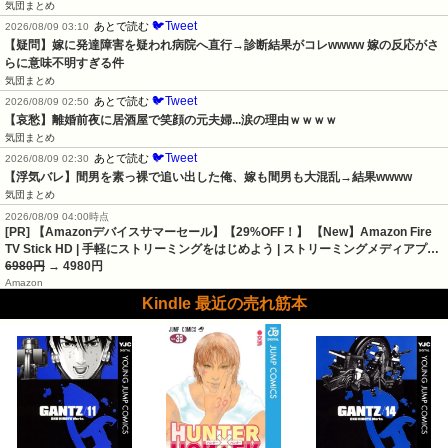
気団まとめ
🐦Tweet
あとで読む
2026/08/09 03:10
【疑問】嫁に発達障害を疑われ病院へ直行→診断結果がコレwwww 嫁の反応がさ
らに意味不明すぎる件
気団まとめ
🐦Tweet
あとで読む
2026/08/09 02:50
【哀愁】離婚前夜に居酒屋で笑顔の元夫婦...涙の理由ｗｗｗｗ
気団まとめ
🐦Tweet
あとで読む
2026/08/09 02:30
【浮気バレ】間男を素っ裸で追い出した俺、嫁も間男も大混乱→結果wwww
気団まとめ
2026/08/09 04:00時点
[PR] 【Amazonデバイスサマーセール】【29%OFF！】 【New】Amazon Fire
TV Stick HD | 手軽にストリーミングをはじめよう | ストリーミングメディアプ…
6980円
→ 4980円
Amazon
Kindle 最近の売れ筋本