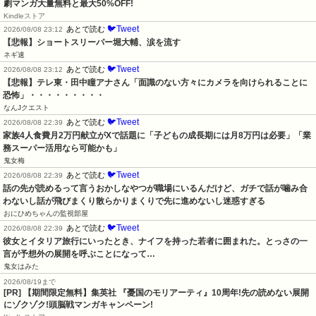
劇マンガ大量無料と最大50%OFF!
Kindleストア
🐦Tweet
あとで読む
2026/08/08 23:12
【悲報】ショートスリーパー堀大輔、涙を流す
ネギ速
🐦Tweet
あとで読む
2026/08/08 23:12
【悲報】テレ東・田中瞳アナさん「面識のない方々にカメラを向けられることに
恐怖」・・・・・・・・・
なんJクエスト
🐦Tweet
あとで読む
2026/08/08 22:39
家族4人食費月2万円献立がXで話題に「子どもの成長期には月8万円は必要」「業
務スーパー活用なら可能かも」
鬼女梅
🐦Tweet
あとで読む
2026/08/08 22:39
話の先が読めるって言うおかしなやつが職場にいるんだけど、ガチで話が噛み合
わないし話が飛びまくり散らかりまくりで先に進めないし迷惑すぎる
おにひめちゃんの監視部屋
🐦Tweet
あとで読む
2026/08/08 22:39
彼女とイタリア旅行にいったとき、ナイフを持った若者に囲まれた。とっさの一
言が予想外の展開を呼ぶことになって…
鬼女はみた
2026/08/19まで
[PR] 【期間限定無料】集英社 『憂国のモリアーティ』10周年!先の読めない展開
にゾクゾク!頭脳戦マンガキャンペーン!