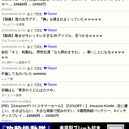
ヤー …
19980円
→ 16980円
Amazon
🐦Tweet
あとで読む
2026/08/09 00:00
【画像】昔の女子アナ、『胸』を揉まれまくっていたｗｗｗｗｗ
ついんてーる速報
🐦Tweet
あとで読む
2026/08/09 00:00
【動画】動きがキレッキレすぎるJKアイドル、見つかるｗｗｗｗ
アルファルファモザイク
🐦Tweet
あとで読む
2026/08/09 01:00
会社「キミ、転勤ね」 男性社員「なら辞めますわ」 → 凄いことになるｗｗｗｗ
ｗｗ
オレ的ゲーム速報＠刃
🐦Tweet
あとで読む
2026/08/08 23:44
不倫してるのバレた wwwww
ふぇー速
🐦Tweet
あとで読む
2026/08/08 23:44
京極はん「東京のうどんはカスや」
ダイエット速報
2026/08/09 04:00時点
[PR] 【Amazonデバイスサマーセール】【15%OFF！】 Amazon Kindle - 目に優
しい、かさばらない、大きな画面で読みやすい、6週間持続バッテリー、6インチ
ディスプレイ…
19980円
→ 16980円
Amazon