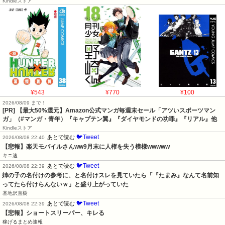
Kindleストア
¥543
¥770
¥100
2026/08/09 まで！
[PR]
【最大50%還元】Amazon公式マンガ毎週末セール「アツいスポーツマン
ガ」（#マンガ・青年）『キャプテン翼』『ダイヤモンドの功罪』『リアル』他
Kindleストア
🐦Tweet
あとで読む
2026/08/08 22:40
【悲報】楽天モバイルさんww9月末に人権を失う模様wwwww
キニ速
🐦Tweet
あとで読む
2026/08/08 22:39
姉の子の名付けの参考に、と名付けスレを見ていたら「『たまみ』なんて名前知
ってたら付けらんないｗ」と盛り上がっていた
基地沢直樹
🐦Tweet
あとで読む
2026/08/08 22:39
【悲報】ショートスリーパー、キレる
稼げるまとめ速報