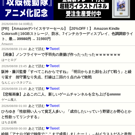
2026/08/09 04:00時点
[PR] 【Amazonデバイスサマーセール】【20%OFF！】 Amazon Kindle
Colorsoft | 16GBストレージ、防水、7インチカラーディスプレイ、色調調節ライ
ト、最…
39980円
→ 31980円
Amazon
🐦Tweet
あとで読む
2026/08/08 23:44
【画像】ノンフライヤーで手羽先の唐揚げ作ったったったｗｗｗｗｗｗｗ
はーとログ
🐦Tweet
あとで読む
2026/08/08 23:45
阪神・藤川監督「すべてこれからですね」「明日からまた顔を上げて戦う」と繰
り返す　拙守重なり失点、打線は二回の１点のみで敗戦
なんじぇいスタジアム
🐦Tweet
あとで読む
2026/08/08 23:45
【悲報画像】よゐこの二人、新しいゲームチャンネルを立ち上げるwwww
ゲーム魔人
🐦Tweet
あとで読む
2026/08/09 01:00
ひろゆき「性欲弱い人って貧乏人多い」「成功したいっていう野望とか野心とか
と性欲ってリンクする」
はちま起稿
🐦Tweet
あとで読む
2026/08/09 00:00
絵師「アナログ絵で独学でここまで成長しましたー！」→AIイラストだろと批判