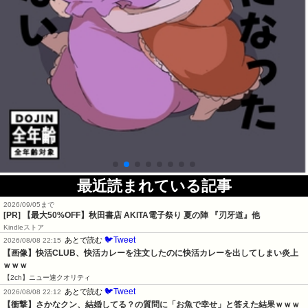
最近読まれている記事
2026/09/05まで
[PR]
【最大50%OFF】秋田書店 AKITA電子祭り 夏の陣 『刃牙道』他
Kindleストア
🐦Tweet
あとで読む
2026/08/08 22:15
【画像】快活CLUB、快活カレーを注文したのに快活カレーを出してしまい炎上
ｗｗｗ
【2ch】ニュー速クオリティ
🐦Tweet
あとで読む
2026/08/08 22:12
【衝撃】さかなクン、結婚してる？の質問に「お魚で幸せ」と答えた結果ｗｗｗ