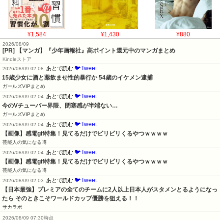
¥1,584
¥1,430
¥880
2026/08/09
[PR] 【マンガ】『少年画報社』高ポイント還元中のマンガまとめ
Kindleストア
🐦Tweet
あとで読む
2026/08/09 02:08
15歳少女に酒と薬飲ませ性的暴行か 54歳のイケメン逮捕
ガールズVIPまとめ
🐦Tweet
あとで読む
2026/08/09 02:04
今のVチューバー界隈、閉塞感が半端ない…
ガールズVIPまとめ
🐦Tweet
あとで読む
2026/08/09 02:04
【画像】感電gif特集！見てるだけでビリビリくるやつｗｗｗｗ
芸能人の気になる噂
🐦Tweet
あとで読む
2026/08/09 02:04
【画像】感電gif特集！見てるだけでビリビリくるやつｗｗｗｗ
芸能人の気になる噂
🐦Tweet
あとで読む
2026/08/09 02:03
【日本最強】プレミアの全てのチームに2人以上日本人がスタメンとるようになっ
たら そのときこそワールドカップ優勝を狙える！！
サカラボ
2026/08/09 07:30時点