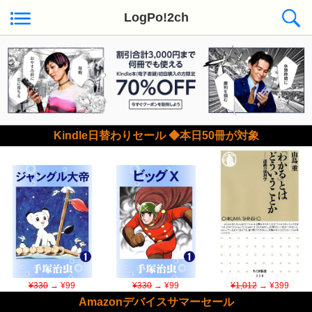
LogPo!2ch
Kindle日替わりセール ◆本日50冊が対象
¥330
→ ¥99
¥330
→ ¥99
¥1,012
→ ¥399
Amazonデバイスサマーセール