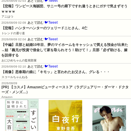
🐦Tweet
あとで読む
2026/08/09 02:03
【悲報】ワンピース海賊団、サニー号の廊下ですれ違うときにガチで気まずそう
ｗｗｗｗ
アニはつ
🐦Tweet
あとで読む
2026/08/09 02:09
【悲報】ハンターハンターのツェリードニヒさん、4亡
トレンドの通り道
🐦Tweet
あとで読む
2026/08/09 02:04
【中編】旦那と結婚10年目、夢のマイホームをキャッシュで買える預金が出来た
→姑「義兄が投資で借金して家を取られそう！助けて！」旦那「必ず助ける、嫁
を説得する
おにひめちゃんの監視部屋
🐦Tweet
あとで読む
2026/08/09 02:10
【画像】思春期の娘に「キモッ」と言われたお父さん、グレる・・・
スコールちゃんねる
2026/08/09
[PR] 【コスメ】Amazonビューティーストア（ラグジュアリー・ダーマ・ドクタ
ーズ・メンズ…）
Amazon