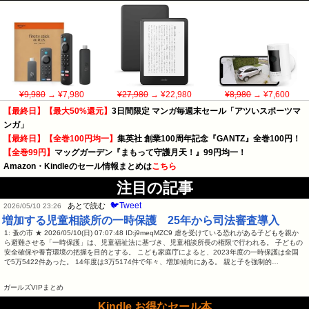
¥9,980
→ ¥7,980
¥27,980
→ ¥22,980
¥8,980
→ ¥7,600
【最終日】【最大50%還元】
3日間限定 マンガ毎週末セール「アツいスポーツマ
ンガ」
【最終日】【全巻100円均一】
集英社 創業100周年記念『GANTZ』全巻100円！
【全巻99円】
マッグガーデン『まもって守護月天！』99円均一！
Amazon・Kindleのセール情報まとめは
こちら
注目の記事
🐦Tweet
あとで読む
2026/05/10 23:26
増加する児童相談所の一時保護 25年から司法審査導入
1: 蚤の市 ★ 2026/05/10(日) 07:07:48 ID:j9meqMZC9 虐を受けている恐れがある子どもを親か
ら避難させる「一時保護」は、児童福祉法に基づき、児童相談所長の権限で行われる。 子どもの
安全確保や養育環境の把握を目的とする。 こども家庭庁によると、2023年度の一時保護は全国
で5万5422件あった。 14年度は3万5174件で年々、増加傾向にある。 親と子を強制的…
ガールズVIPまとめ
Kindle お得なセール本