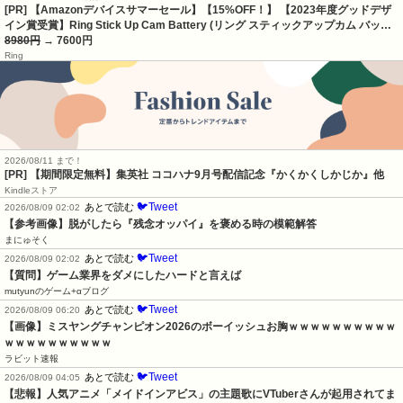
[PR] 【Amazonデバイスサマーセール】【15%OFF！】 【2023年度グッドデザ
イン賞受賞】Ring Stick Up Cam Battery (リング スティックアップカム バッ…
8980円
→ 7600円
Ring
2026/08/11 まで！
[PR] 【期間限定無料】集英社 ココハナ9月号配信記念『かくかくしかじか』他
Kindleストア
🐦Tweet
あとで読む
2026/08/09 02:02
【参考画像】脱がしたら『残念オッパイ』を褒める時の模範解答
まにゅそく
🐦Tweet
あとで読む
2026/08/09 02:02
【質問】ゲーム業界をダメにしたハードと言えば
mutyunのゲーム+αブログ
🐦Tweet
あとで読む
2026/08/09 06:20
【画像】ミスヤングチャンピオン2026のボーイッシュお胸ｗｗｗｗｗｗｗｗｗｗ
ｗｗｗｗｗｗｗｗｗｗ
ラビット速報
🐦Tweet
あとで読む
2026/08/09 04:05
【悲報】人気アニメ「メイドインアビス」の主題歌にVTuberさんが起用されてま