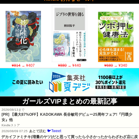
¥814
→ ¥407
¥880
→ ¥440
¥680
→ ¥340
ガールズVIPまとめの最新記事
2026/08/13まで
[PR] 【最大87%OFF】KADOKAWA 長谷敏司デビュー25周年フェア!『円環少
女』他
Kindleストア
🐦Tweet
あとで読む
2026/08/09 07:25
デカイファミチキ(増量のヤツ)だと思って買ったら小さかったからわざわざ店に戻