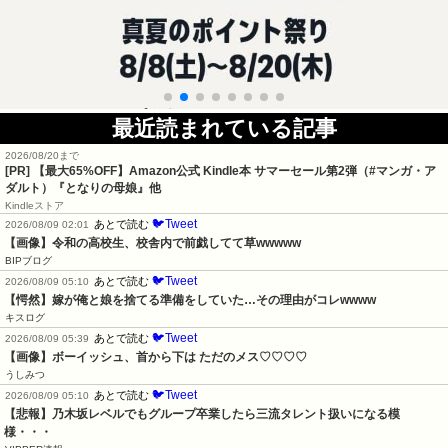
最近読まれている記事
2026/08/20まで
[PR]
【最大65%OFF】Amazon公式 Kindle本 サマーセール第2弾（#マンガ・ア
ダルト）『となりの母娘』他
Kindleストア
🐦Tweet
あとで読む
2026/08/09 02:01
【画像】令和の高校生、校舎内で前戯してて草wwwww
BIPブログ
🐦Tweet
あとで読む
2026/08/09 05:10
【愕然】嫁が俺と娘を捨てる準備をしていた…その理由がコレwwww
キスログ
🐦Tweet
あとで読む
2026/08/09 05:39
【画像】ボーイッシュ、首から下は ただのメス♡♡♡♡
うしみつ
🐦Tweet
あとで読む
2026/08/09 05:10
【悲報】乃木坂レベルでもグループ卒業したら三流タレント扱いになる模
様・・・