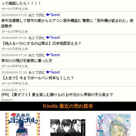
って確認したら！！！！
ガールズVIPまとめ
🐦Tweet
あとで読む
2026/08/09 07:23
車中泊避難して留守の家からエアコン室外機盗む 警察に「室外機が盗まれた」相
談数件
ガールズVIPまとめ
🐦Tweet
あとで読む
2026/08/09 07:22
【他人をバカにするのは禁止】日本地図言える？
ガールズVIPまとめ
🐦Tweet
あとで読む
2026/08/09 07:18
草刈りの飛び石被害に遭った方
ガールズVIPまとめ
🐦Tweet
あとで読む
2026/08/09 07:18
【人生で】今までボールペン何本なくした？
ガールズVIPまとめ
2026/08/31 まで！
[PR]
【夏ギフト】夏を楽しむ贈りもの お中元から季節の手土産まで
Amazon
Kindle 最近の売れ筋本