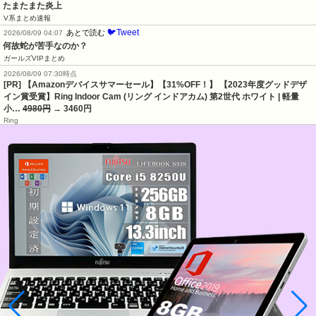
たまたまた炎上
V系まとめ速報
🐦Tweet
あとで読む
2026/08/09 04:07
何故蛇が苦手なのか？
ガールズVIPまとめ
2026/08/09 07:30時点
[PR] 【Amazonデバイスサマーセール】【31%OFF！】 【2023年度グッドデザ
イン賞受賞】Ring Indoor Cam (リング インドアカム) 第2世代 ホワイト | 軽量
小…
4980円
→ 3460円
Ring