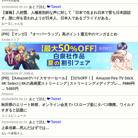
VIPPER速報
🐦Tweet
あとで読む
2026/08/09 05:10
【速報】八村塁、人種差別的な声に対して「日本で生まれ日本で育ち日本語話
す。誰に何を言われようが日本人、日本人であるプライドがある」
おーるじゃんる
2026/08/09
[PR] 【マンガ】『オーバーラップ』高ポイント還元中のマンガまとめ
Kindleストア
2026/08/09 07:30時点
[PR] 【Amazonデバイスサマーセール】【31%OFF！】 Amazon Fire TV Stick
4K Select | 4Kの高画質ストリーミング | ストリーミングメディアプレ…
7980円
→ 5480円
Amazon
🐦Tweet
あとで読む
2026/08/09 04:12
秋田県のエリート幹部、オンライン会見でバスローブ姿にタバコ喫煙。ワイルド
すぎると話題に
コノユビニュース
🐦Tweet
あとで読む
2026/08/09 02:01
上条当麻…死んだはずでは…
ねいろ速報さん