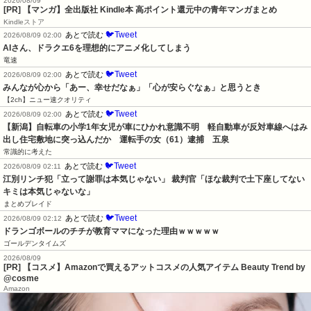
2026/08/09
[PR] 【マンガ】全出版社 Kindle本 高ポイント還元中の青年マンガまとめ
Kindleストア
🐦Tweet
あとで読む
2026/08/09 02:00
AIさん、ドラクエ6を理想的にアニメ化してしまう
竜速
🐦Tweet
あとで読む
2026/08/09 02:00
みんなが心から「あー、幸せだなぁ」「心が安らぐなぁ」と思うとき
【2ch】ニュー速クオリティ
🐦Tweet
あとで読む
2026/08/09 02:00
【新潟】自転車の小学1年女児が車にひかれ意識不明　軽自動車が反対車線へはみ
出し住宅敷地に突っ込んだか　運転手の女（61）逮捕　五泉
常識的に考えた
🐦Tweet
あとで読む
2026/08/09 02:11
江別リンチ犯「立って謝罪は本気じゃない」 裁判官「ほな裁判で土下座してない
キミは本気じゃないな」
まとめブレイド
🐦Tweet
あとで読む
2026/08/09 02:12
ドランゴボールのチチが教育ママになった理由ｗｗｗｗｗ
ゴールデンタイムズ
2026/08/09
[PR] 【コスメ】Amazonで買えるアットコスメの人気アイテム Beauty Trend by
@cosme
Amazon