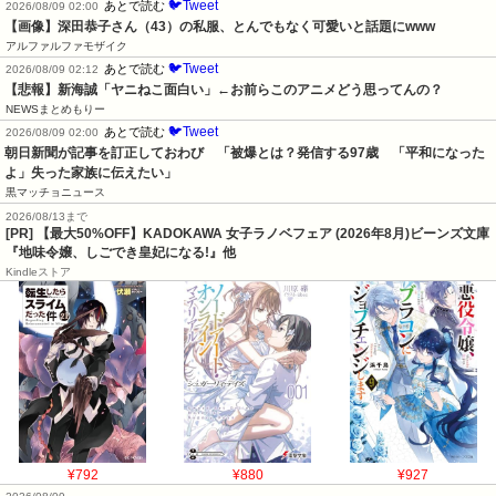
🐦Tweet
あとで読む
2026/08/09 02:00
【画像】深田恭子さん（43）の私服、とんでもなく可愛いと話題にwww
アルファルファモザイク
🐦Tweet
あとで読む
2026/08/09 02:12
【悲報】新海誠「ヤニねこ面白い」←お前らこのアニメどう思ってんの？
NEWSまとめもりー
🐦Tweet
あとで読む
2026/08/09 02:00
朝日新聞が記事を訂正しておわび　「被爆とは？発信する97歳　「平和になった
よ」失った家族に伝えたい」
黒マッチョニュース
2026/08/13まで
[PR] 【最大50%OFF】KADOKAWA 女子ラノベフェア (2026年8月)ビーンズ文庫
『地味令嬢、しごでき皇妃になる!』他
Kindleストア
¥792
¥880
¥927