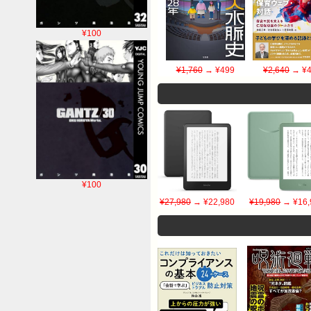
¥100
¥1,760
→ ¥499
¥2,640
→ ¥4
¥100
¥27,980
→ ¥22,980
¥19,980
→ ¥16,