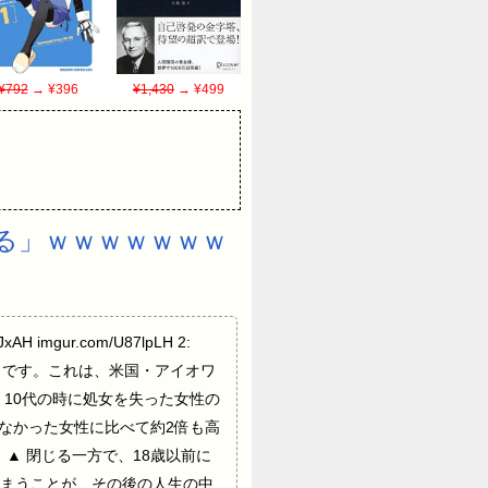
¥792
→ ¥396
¥1,430
→ ¥499
る」ｗｗｗｗｗｗｗ
JxAH imgur.com/U87lpLH 2:
くなるそうです。これは、米国・アイオワ
、10代の時に処女を失った女性の
しなかった女性に比べて約2倍も高
▲ 閉じる一方で、18歳以前に
しまうことが、その後の人生の中