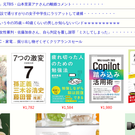
」元TBS・山本里菜アナさんの離婚コメント・・・・・・・・・
施設で通りすがりの女子中学生にラリアットして逮捕・・・・・・・・・
いう今の35歳～40歳くらいの男しか知らないバンドｗｗｗｗｗｗｗｗｗｗ
女性審判・佐藤加奈さん、自ら判定を覆し謝罪「ミスしてしまった」・・・・・・
C・家電… 掘り出し物ぞくぞくクリアランスセール
¥1,782
¥1,584
¥1,980