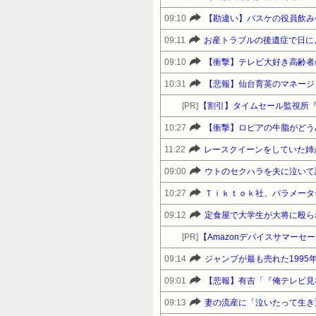
09:10
09:11
09:10
【衝撃】テレビ大好き高齢者
10:31
【悲報】仙台育英のマネージ
[PR]
【割引】タイムセール監視所
10:27
【衝撃】ロピアの牛脂がどう
11:22
レースクイーンをしていた姉
09:00
10:27
Ｔｉｋｔｏｋ社、パラメータ
09:12
定食屋で大学生が大将に殴られ
[PR]
09:14
ジャンプが最も売れた199
09:01
09:13