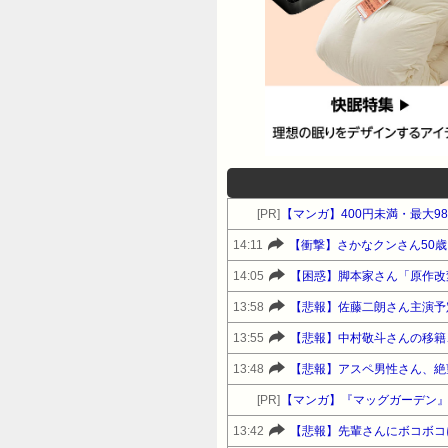
[PR]
【マンガ】400円未満・最大9
14:11
【衝撃】さかなクンさん50
14:05
【困惑】脚本家さん「原作改
13:58
【悲報】佐藤二朗さん主演予
13:55
【悲報】中村敬斗さんの移籍
13:48
【悲報】アスペ男性さん、絶
[PR]
【マンガ】『マッグガーデン
13:42
【悲報】先輩さんにボコボコ