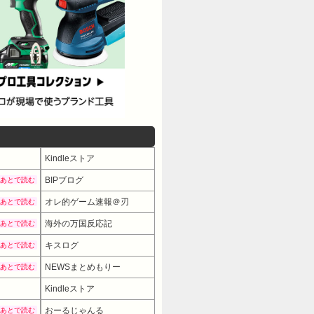
Kindleストア
BIPブログ
あとで読む
オレ的ゲーム速報＠刃
あとで読む
海外の万国反応記
あとで読む
キスログ
あとで読む
NEWSまとめもりー
あとで読む
Kindleストア
おーるじゃんる
あとで読む