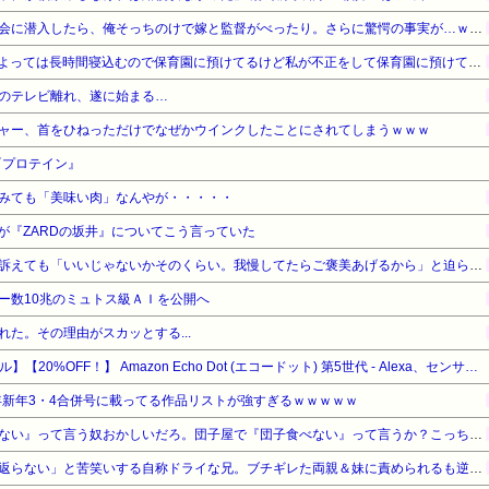
【勘違い】バスケの役員飲み会に潜入したら、俺そっちのけで嫁と監督がべったり。さらに驚愕の事実が…ｗｗｗ
お産トラブルの後遺症で日によっては長時間寝込むので保育園に預けてるけど私が不正をして保育園に預けてると思い込んでいるママ達がうざったい
のテレビ離れ、遂に始まる…
ャー、首をひねっただけでなぜかウインクしたことにされてしまうｗｗｗ
『プロテイン』
みても「美味い肉」なんやが・・・・・
が『ZARDの坂井』についてこう言っていた
ウトのセクハラを夫に泣いて訴えても「いいじゃないかそのくらい。我慢してたらご褒美あげるから」と迫られた。夫が気持ち悪くて悲鳴をあげたら「うるさい」とグーで殴られた
ー数10兆のミュトス級ＡＩを公開へ
た。その理由がスカッとする...
【Amazonデバイスサマーセール】【20%OFF！】 Amazon Echo Dot (エコードット) 第5世代 - Alexa、センサー搭載、鮮やかなサウンド｜グレーシャーホワイト
5年新年3・4合併号に載ってる作品リストが強すぎるｗｗｗｗｗ
【悲報】有吉「『俺テレビ見ない』って言う奴おかしいだろ。団子屋で『団子食べない』って言うか？こっちは芸人だぞ」
妻の流産に「泣いたって生き返らない」と苦笑いする自称ドライな兄。ブチギレた両親＆妹に責められるも逆上した兄の悲惨すぎる現在←淡々としてるんじゃなくて単なる冷血漢