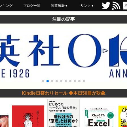
ンキング
ブログ一覧
閲覧履歴▼
リンク▼
ブックマーク
最近読んだ
あとで読む
ネットスーパー
飲食店舗用品
セール情報
注目の記事
Kindle日替わりセール ◆本日50冊が対象