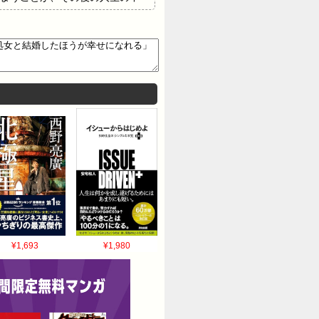
スが今後の人間関係（夫婦関係）に
 2. 性的経験のなかった女性と比較し
浮気をする危険性があると報告して
がある。要約すると性経験の多い
離婚率が上がる。伝統文化や社会
, 'Premarital Sex and
¥1,693
¥1,980