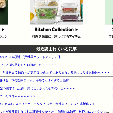
最近読まれている記事
タスペ!2026年夏④『異世界クラフトぐらし』他
でコメ欄を閉鎖した動画がこれ・・・・・
年間料金“53倍”かつ“更新毎に値上げ”のありえない契約により多数撤退へ・・・
遂げる日本の医療チーム、海外でも凄すぎると絶賛
鑑定を要求された嫁、夫に言い放った衝撃の一言ｗｗｗｗ
づいた模様ｗｗｗｗｗｗｗ
 プリンセス&ミステリーボニータなど 少女・女性向けコミック準新作フェア
【対談で激突】石破前総理「ウクが核放棄しなければ露侵攻なかった」 湯崎前県知事「核抑止はフィクション」