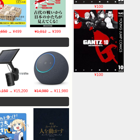
¥100
,650
→ ¥499
¥1,012
→ ¥399
¥100
,150
→ ¥15,200
¥14,980
→ ¥11,980