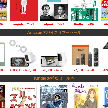
99
¥1,155
→ ¥499
¥1,320
→ ¥499
¥2,420
→ ¥499
¥1
Amazonデバイスサマーセール
980
¥30,460
→ ¥23,140
¥8,980
→ ¥7,600
¥7,980
→ ¥5,480
¥24
Kindle お得なセール本