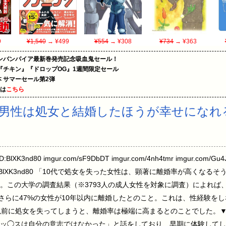
9
¥1,540
→ ¥499
¥554
→ ¥308
¥734
→ ¥363
ンバンパイア最新巻発売記念吸血鬼セール！
『チキン』『ドロップOG』1週間限定セール
le本 サマーセール第2弾
めは
こちら
男性は処女と結婚したほうが幸せになれ
 ID:BlXK3nd80 imgur.com/sF9DbDT imgur.com/4nh4tmr imgur.com/Gu4
17.950 ID:BlXK3nd80 「10代で処女を失った女性は、顕著に離婚率が高
。この大学の調査結果（※3793人の成人女性を対象に調査）によれば
、さらに47%の女性が10年以内に離婚したとのこと。これは、性経験を
以前に処女を失ってしまうと、離婚率は極端に高まるとのことでした。▼ 
セッ◯スは自分の意志ではなかった」と話をしており、早期に体験して