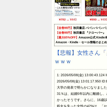
¥792
→ ¥440
¥990
→ ¥49
【全巻99円】
秋田書店 ババンババンバ
【全巻99円】
秋田書店 『クローバー』
【最大65%OFF】
Amazon公式 Kind
Amazon・Kindle・セール情報のまと
【悲報】女性さん「
ｗｗｗ
1: 2026/05/08(金) 13:00:43.124
2026/05/08(金) 13:01:
大学の発表で明らかになりました
31％は、結婚5年以内に離婚し
かったそうです。さらに、16歳
処女を失った女性の42%は、「