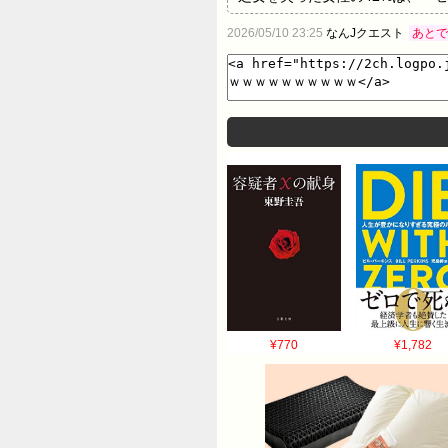
でトラウマとなっていることもわか
2026/05/10 23:25
なんJクエスト
あとで
否定的な影響を及ぼす。」と説明しています
て、１人から３人の男性と性的経
います。出典：著書『離婚の心理
女性は言わずもがな離婚率が高く
規範を守り通す女性のほうが、離婚しにくいこと
the Risk of Divorce', Journal of
¥770
¥1,782