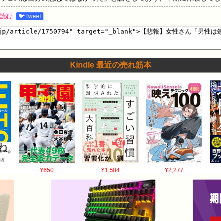
りました。この研究をしたAnthony Paikさんは、「早期のセッ◯
読む
🐦Tweet
。」 3: 2026/05/08(金) 13:01:34.235 ID:BlXK3nd80
験のあった女性では４倍、４人以上の性的経験のある女性では8.5倍,
学 パートナーを失う原因とその対処』3. 婚前交渉と離婚率は相関性
、 また意外なことに経験人数が少ない女性でも処女でなかった場合は
Kindle 最近の売れ筋本
がわかった。▼ ▲ 閉じる出典：Joan R. Kahn, Kathryn A. London
 Marriage and the Family 53 (1991): 845-855…
¥650
¥1,584
¥2,277