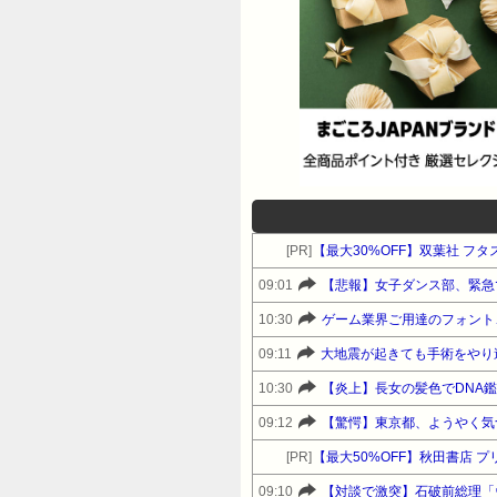
[PR]
【最大30%OFF】双葉社 フ
09:01
【悲報】女子ダンス部、緊急
10:30
ゲーム業界ご用達のフォント、
09:11
大地震が起きても手術をやり
10:30
【炎上】長女の髪色でDNA
09:12
【驚愕】東京都、ようやく気
[PR]
【最大50%OFF】秋田書店
09:10