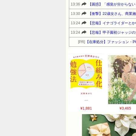
13:36
【困惑】「感覚が分からない
13:30
【衝撃】22歳女さん、商業
13:24
【悲報】イナゴライダーとか
13:24
【悲報】甲子園初ジャッジの
[PR]
【在庫処分】ファッション・P
¥1,881
¥3,465