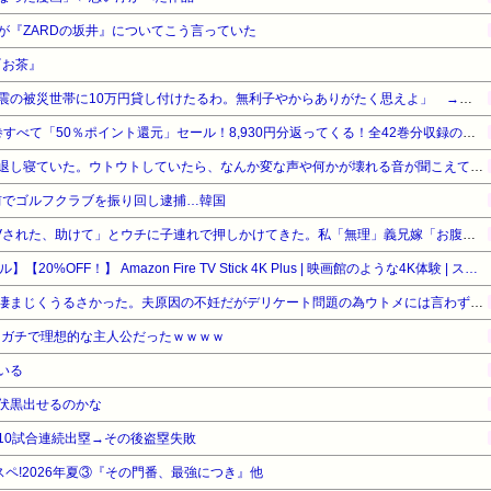
が『ZARDの坂井』についてこう言っていた
『お茶』
【悲報】厚生労働省「熊本地震の被災世帯に10万円貸し付けたるわ。無利子やからありがたく思えよ」 → セコすぎて大炎上！「何のための税金だ！過去最高税収なのに」
『ろくでなしBLUES』全25巻すべて「50％ポイント還元」セール！8,930円分返ってくる！全42巻分収録の文庫版！ヤンキー漫画の頂点！ジャンプ黄金期の伝説的な傑作
具合が悪くなって午前中で早退し寝ていた。ウトウトしていたら、なんか変な声や何かが壊れる音が聞こえて、なんだろう？と思ってベッドから出て窓の外を見た…
前でゴルフクラブを振り回し逮捕…韓国
義兄嫁が「義兄と喧嘩してDVされた、助けて」とウチに子連れで押しかけてきた。私「無理」義兄嫁「お腹痛い…苦しい…」私「はぁ」→交番に電話したら、甘いことを言われ…
【Amazonデバイスサマーセール】【20%OFF！】 Amazon Fire TV Stick 4K Plus | 映画館のような4K体験 | ストリーミングメディアプレイヤー
ウトメ「子供産め子供産め」凄まじくうるさかった。夫原因の不妊だがデリケート問題の為ウトメには言わず、私が耐えてたらいいかと思っていたが…
ん、ガチで理想的な主人公だったｗｗｗｗ
いる
伏黒出せるのかな
10試合連続出塁→その後盗塁失敗
タスペ!2026年夏③『その門番、最強につき』他