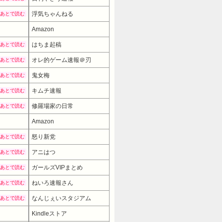
浮気ちゃんねる
あとで読む
Amazon
はちま起稿
あとで読む
オレ的ゲーム速報＠刃
あとで読む
鬼女梅
あとで読む
キムチ速報
あとで読む
修羅場家の日常
あとで読む
Amazon
9980円
→ 7980円 （15:30時点）
怒り新党
あとで読む
アニはつ
あとで読む
ガールズVIPまとめ
あとで読む
ねいろ速報さん
あとで読む
なんじぇいスタジアム
あとで読む
Kindleストア