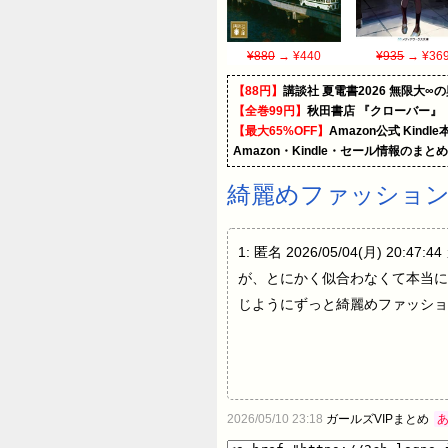
¥880
→ ¥440
¥935
→ ¥36
【88円】
講談社 夏電書2026 無限大∞
【全巻99円】
秋田書店 『クローバー』
【最大65%OFF】
Amazon公式 Kind
Amazon・Kindle・セール情報のまと
綺麗めファッショ
1: 匿名 2026/05/04(月
が、とにかく似合わなくて本当に
じようにずっと綺麗めファッショ
2026/05/10 23:18
ガールズVIPまとめ