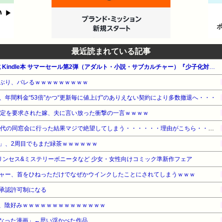
最近読まれている記事
【最大65%OFF】Amazon公式 Kindle本 サマーセール第2弾（アダルト・小説・サブカルチャー）『少子化対策で校内マッチングされた相手はＳ級美少女でした』他
ぶり、バレるｗｗｗｗｗｗｗｗｗ
年間料金“53倍”かつ“更新毎に値上げ”のありえない契約により多数撤退へ・・・
鑑定を要求された嫁、夫に言い放った衝撃の一言ｗｗｗｗ
【悲報】ワイ（28）、中学時代の同窓会に行った結果マジで絶望してしまう・・・・・・理由がこちら・・・・・・
」、2周目でもまだ緑茶ｗｗｗｗｗｗ
 プリンセス&ミステリーボニータなど 少女・女性向けコミック準新作フェア
ャー、首をひねっただけでなぜかウインクしたことにされてしまうｗｗｗ
承認許可制になる
ん、陰好みｗｗｗｗｗｗｗｗｗｗｗｗｗｗ
なった漫画」←思い浮かべた作品