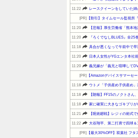
11:22
レースクイーンをしていた姉
[PR]
【割引】タイムセール監視所
11:20
11:20
11:18
11:20
日本人女性がYGエンタ本社
11:20
[PR]
11:18
11:18
【朗報】FF15のノクトさ
11:18
家に確実に大きなゴキブリが
11:21
【呪術廻戦】レジィの術式で
11:22
大谷翔平、第二打席で四球＆
[PR]
【最大30%OFF】双葉社 フ