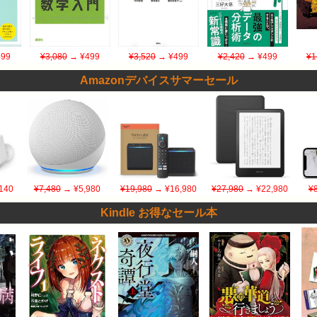
99
¥3,080
→ ¥499
¥3,520
→ ¥499
¥2,420
→ ¥499
¥1
Amazonデバイスサマーセール
140
¥7,480
→ ¥5,980
¥19,980
→ ¥16,980
¥27,980
→ ¥22,980
¥
Kindle お得なセール本