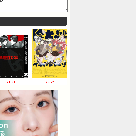
¥100
¥862