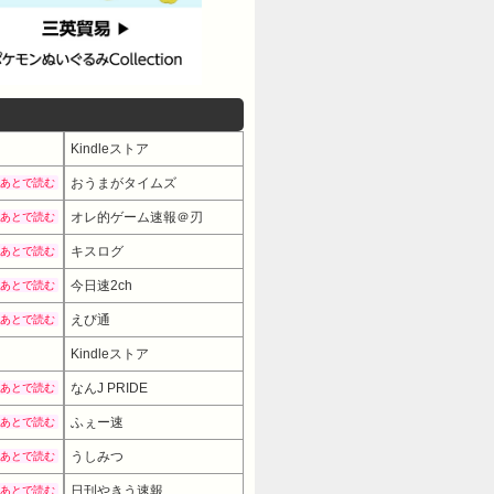
Kindleストア
おうまがタイムズ
あとで読む
オレ的ゲーム速報＠刃
あとで読む
キスログ
あとで読む
今日速2ch
あとで読む
えび通
あとで読む
Kindleストア
なんJ PRIDE
あとで読む
ふぇー速
あとで読む
うしみつ
あとで読む
日刊やきう速報
あとで読む