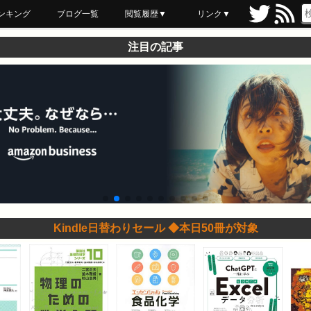
ンキング
ブログ一覧
閲覧履歴▼
リンク▼
ブックマーク
最近読んだ
あとで読む
ネットスーパー
飲食店舗用品
セール情報
注目の記事
Kindle日替わりセール ◆本日50冊が対象