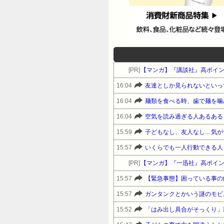
[PR]
【マンガ】『講談社』高ポイ
16:04
友達としか見られないといっ
16:04
麺類を食べる時、歯で麺を噛
16:04
空気を読み過ぎる人あるある
15:59
子どもなし、友人なし…気が
15:57
いくらでも一人行動できる人
[PR]
【マンガ】『一迅社』高ポイ
15:57
【緊急事態】困っている事の
15:57
ガンタンクとかいう謎のモビ
15:52
「はみ出し具合がそっくり」現