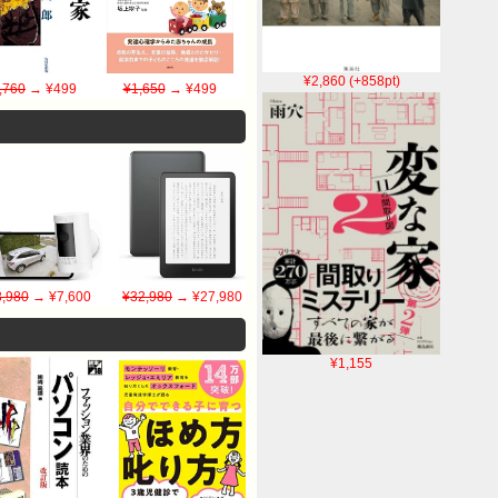
¥2,860 (+858pt)
,760
→ ¥499
¥1,650
→ ¥499
8,980
→ ¥7,600
¥32,980
→ ¥27,980
¥1,155