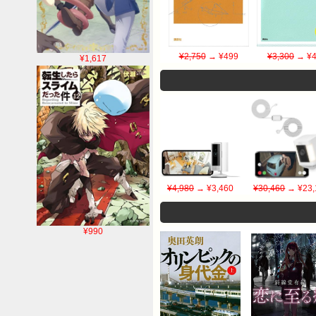
¥2,750
→ ¥499
¥3,300
→ ¥4
¥1,617
¥4,980
→ ¥3,460
¥30,460
→ ¥23,
¥990