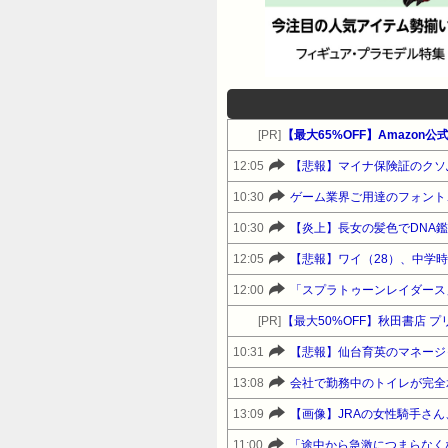
[PR]
12:05
【悲報】マイナ保険証のクソ
10:30
ゲーム業界ご用達のフォント、
10:30
【炎上】長女の髪色でDNA
12:05
12:00
「スプラトゥーンレイダース
[PR]
【最大50%OFF】秋田書店
10:31
【悲報】仙台育英のマネージ
13:08
会社で勤務中のトイレが完全
13:09
【画像】JRAの女性騎手さ
11:00
「途中から急激につまらなく