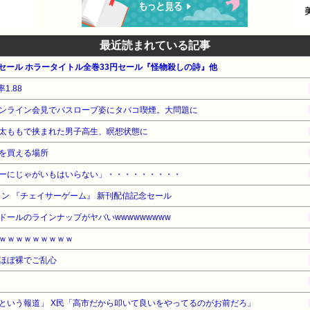
最近読まれている記事
マーセール ホラータイトル全巻33円セール『怪物殺しの詩』他
1.88
ンライン会見でバスローブ姿にタバコ喫煙。大問題に
太ももで挟まれた男子高生、瞑想状態に
を買える場所
ーにじゃがいもはいらない」・・・・・・・・・
イン 『チェイサーゲーム』 新刊配信記念セール
ールのラインナップがヤバいwwwwwwwww
ｗｗｗｗｗｗｗｗｗ
ほぼ裸でご乱心
という報道」 X民「高市だから叩いて良いをやってるのがお前だろ」