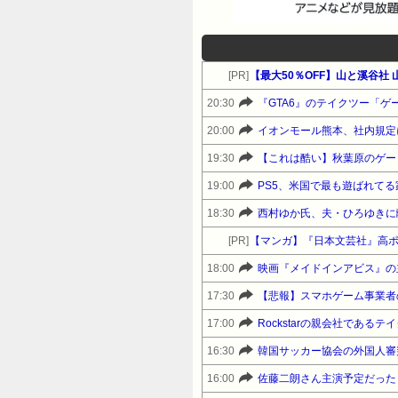
[PR]
【最大50％OFF】山と溪谷
20:30
『GTA6』のテイクツー「
20:00
19:30
19:00
PS5、米国で最も遊ばれて
18:30
西村ゆか氏、夫・ひろゆきに
[PR]
【マンガ】『日本文芸社』高
18:00
映画『メイドインアビス』の主
17:30
【悲報】スマホゲーム事業者
17:00
Rockstarの親会社であ
16:30
韓国サッカー協会の外国人審
16:00
佐藤二朗さん主演予定だった