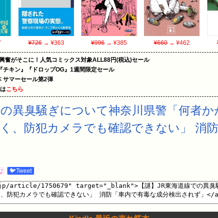
7
¥726
→ ¥363
¥996
→ ¥385
¥660
→ ¥462
の興奮がそこに！人気コミックス対象ALL88円(税込)セール
『チキン』『ドロップOG』1週間限定セール
le本 サマーセール第2弾
めは
こちら
での異臭騒ぎについて神奈川県警「何者
く、防犯カメラでも確認できない」 消
む
🐦Tweet