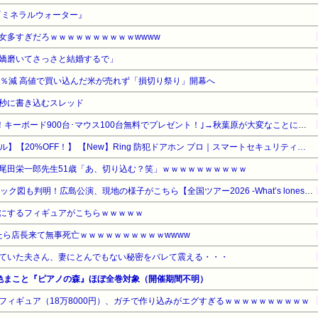
『ミネラルウォーター』
女多すぎだろｗｗｗｗｗｗｗｗｗｗwwww
嬌磨いてさっさと結婚するで」
3％減 高値で買い込んだ米が売れず「損切り祭り」開幕へ
秒に書き込むスレッド
MDL｢秋葉原店オープン記念！キーボード900台･マウス100台無料でプレゼント！｣→秋葉原が大変なことになってしまう
【Amazonデバイスサマーセール】【20%OFF！】 【New】Ring 防犯ドアホン プロ｜スマートセキュリティ機能搭載｜夜間でも鮮明な4K高画質ビデオ・10倍ズーム・モーション検知・サイレン｜出張設置サービスが同時購入で110円
尾田栄一郎先生51歳「あ、切り込む？笑」ｗｗｗｗｗｗｗｗｗｗ
【櫻坂46】アリーナ座席ブロック図も判明！広島公演、現地の様子がこちら【全国ツアー2026 -What’s lonesome?- 】
にするフィギュアがこちらｗｗｗｗｗ
したら店長来て無事死亡ｗｗｗｗｗｗｗｗｗｗwwww
ていた夫さん、妻にとんでもない秘密をバレて震える・・・
色まこと『ピアノの森』ほぼ全巻対象（開催期間不明）
フィギュア（18万8000円）、ガチで作り込みがエグすぎるｗｗｗｗｗｗｗｗｗｗ