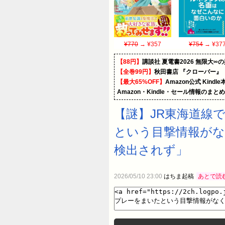
¥770
→ ¥357
¥754
→ ¥37
【88円】
講談社 夏電書2026 無限大∞
【全巻99円】
秋田書店 『クローバー』
【最大65%OFF】
Amazon公式 Kind
Amazon・Kindle・セール情報のまと
【謎】JR東海道線
という目撃情報がな
検出されず」
2026/05/10 23:00
はちま起稿
あとで読