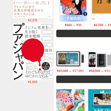
¥2,376
¥330
→ ¥99
¥2,750
→ ¥4
¥47,980
→ ¥37,980
¥54,900
→ ¥43,
¥1,683