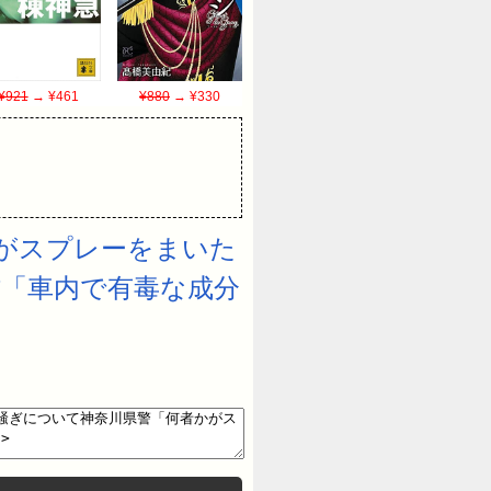
¥921
→ ¥461
¥880
→ ¥330
かがスプレーをまいた
防「車内で有毒な成分