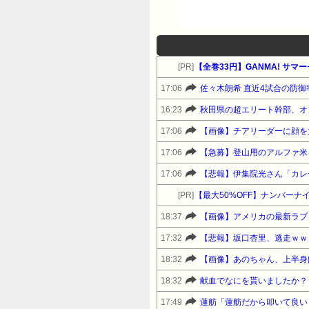
[PR]
【全巻33円】GANMA! サ
17:06
佐々木朗希 直近4試合の防御率
16:23
秋田県の超エリート幹部、オ
17:06
【画像】チアリーダーに顔を
17:06
【急募】登山用のアルファ米
17:06
【悲報】伊集院光さん「カレ
[PR]
【最大50%OFF】ナンバーナ
18:37
【画像】アメリカの最新ラブド
17:32
【悲報】坂口杏里、逃走ｗｗ
18:32
【画像】あのちゃん、上半身
18:32
献血でなにを貰いましたか？
17:49
蓮舫「蓮舫だから叩いて良い