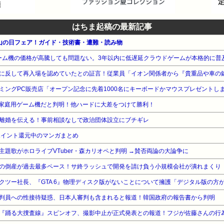
はちま起稿の最新記事
社 山の日フェア！ガイド・技術書・遭難・読み物
ゲーム機の価格が高騰しても問題ない。3年以内に低遅延クラウドゲームが本格的に普
る家庭用ゲーム機だと判明！他ハードに大差をつけて勝利！
離婚を伝える！事前相談なしで政治団体設立にブチギレ
ポイント還元中のマンガまとめ
題歌がホロライブVTuber・森カリオペと判明 →賛否両論の大論争に
の倒産が過去最多ペース！サ終ラッシュで開発を請け負う小規模会社が潰れまくり
るテイクツー社長、『GTA 6』物理ディスク版がないことについて擁護「デジタル版の方
判員への性接待疑惑、日本人審判も含まれると報道！韓国政府の報告書から判明
『踊る大捜査線』スピンオフ、撮影中止が正式発表との報道！フジが佐藤さんの行