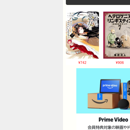
¥742
¥906