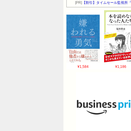
[PR]
【割引】タイムセール監視所『
¥1,584
¥1,186