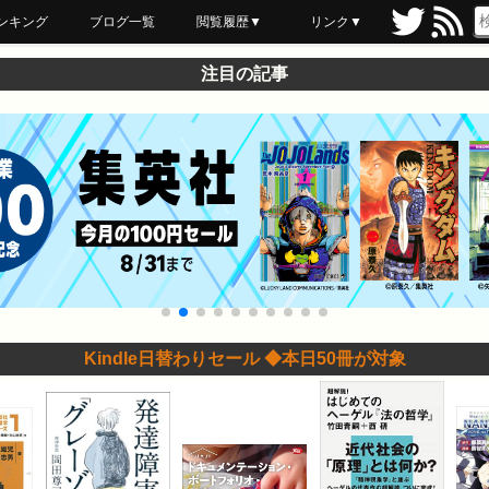
ンキング
ブログ一覧
閲覧履歴▼
リンク▼
ブックマーク
最近読んだ
あとで読む
ネットスーパー
飲食店舗用品
セール情報
注目の記事
Kindle日替わりセール ◆本日50冊が対象