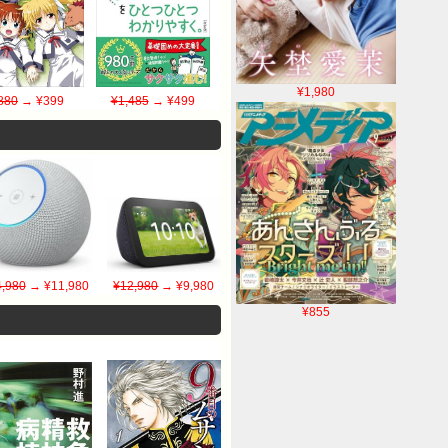
¥1,980
880
→ ¥399
¥1,485
→ ¥499
,980
→ ¥11,980
¥12,980
→ ¥9,980
¥855