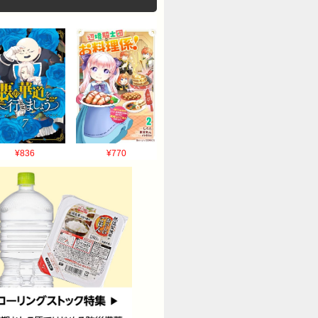
¥836
¥770