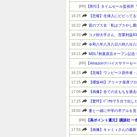
[PR]
【割引】タイムセール監視所
16:25
【悲報】生挿入にビビってる
16:22
昔のブス女「私はブスやし愛
16:20
コメ卸大手さん、営業利益8
16:22
令和八年八月八日八時八分八
16:21
[PR]
16:23
【悲報】ワンピース原作者・
17:25
17:06
【画像】全ての太ももを過去
17:25
【驚愕】ﾋﾟﾝｻﾛで５分で出
18:00
妻と一緒に中学の卒アルを見
[PR]
【高ポイント還元】講談社 一
17:55
【画像】キャミィさんの最新