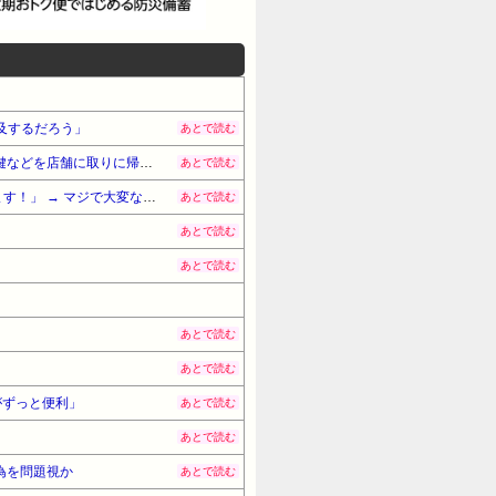
及するだろう」
あとで読む
イオンモール熊本、社内規定に反して再入場を認めていたとの証言！従業員「イオン関係者から『貴重品や車の鍵などを店舗に取りに帰って』と言われた」
あとで読む
【これは酷い】秋葉原のゲーミングPC販売店「オープン記念に先着1000名にキーボードかマウスプレゼントします！」 → マジで大変なことになってしまう・・・
あとで読む
あとで読む
あとで読む
あとで読む
あとで読む
がずっと便利」
あとで読む
あとで読む
為を問題視か
あとで読む