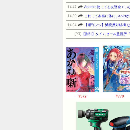
14:47
Android使ってる友達全く
14:39
これって本当に体にいいのか
14:34
【週刊フジ】減税反対結構 
[PR]
【割引】タイムセール監視所
¥572
¥770