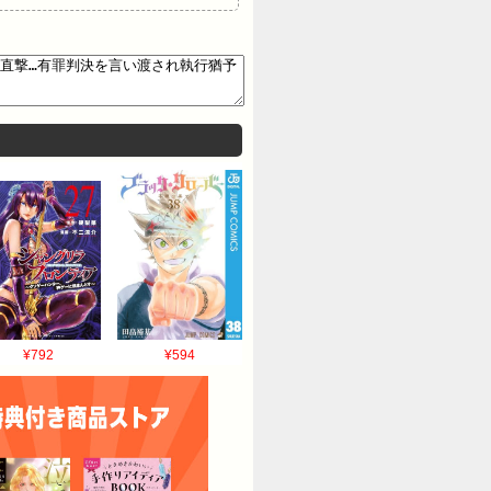
運転傷害の罪などに問われた裁判
た今回の裁判では、若本被告がタ
ていて、少なくとも182回運転し
ため」と話していて、検察は「悪
報】4歳女児にタイヤ直撃…有罪判
判決_裁判所は「正当化できな
し有罪判決を受けた男が、執行猶予
の実刑判決を言い渡しました。
¥792
¥594