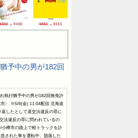
¥880
→ ¥440
¥858
→ ¥418
猶予中の男が182回
を言い渡され執行猶予中の男が182回無免許
/8(金) 11:04配信 北海道
り返したとして道交法違反の罪に
道交法違反の罪に問われているの
幌や小樽市の路上で軽トラックを計
正改造された車を運転中、脱落した