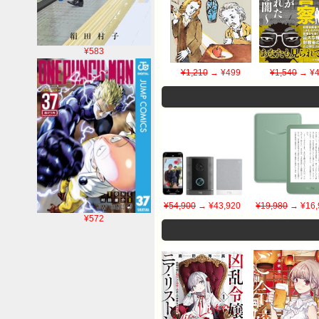
¥583
¥1,210
→ ¥499
¥1,540
→ ¥4
¥54,900
→ ¥43,920
¥19,980
→ ¥16,
¥572