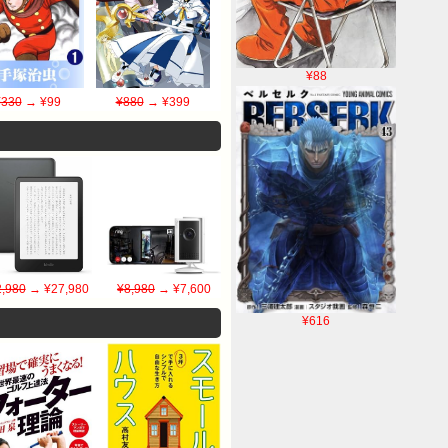
¥88
¥330
→ ¥99
¥880
→ ¥399
,980
→ ¥27,980
¥8,980
→ ¥7,600
¥616