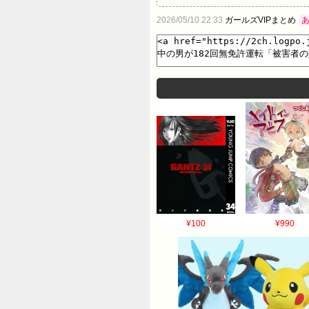
タイヤが歩道にいた当時４歳の女
2026/05/10 22:33
ガールズVIPまとめ
で、札幌地裁から懲役3年・執行
イヤ脱落事故を起こして免許が取
ていたことが明らかになりました
質で交通法規を軽視していること
決を言い渡され執行猶予中の男が
い」〈北海道札幌市〉（北海道ニュ
中に無免許運転を繰り返したと
起訴状にYahoo!ニュース…
¥100
¥990