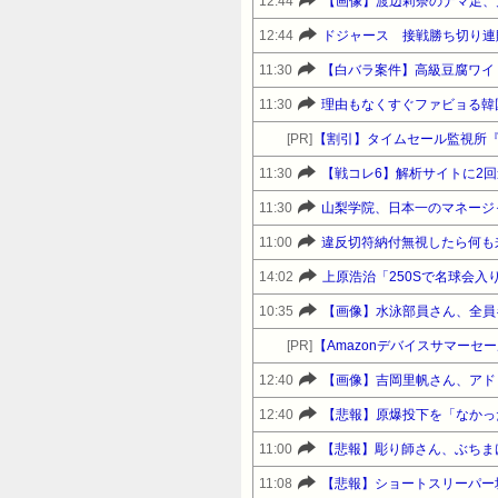
12:44
【画像】渡辺莉奈のナマ足、大
12:44
ドジャース 接戦勝ち切り連
11:30
【白バラ案件】高級豆腐ワイ「
11:30
理由もなくすぐファビョる韓
[PR]
【割引】タイムセール監視所『
11:30
11:30
山梨学院、日本一のマネージ
11:00
違反切符納付無視したら何も
14:02
上原浩治「250Sで名球会入
10:35
【画像】水泳部員さん、全員
[PR]
12:40
【画像】吉岡里帆さん、アド
12:40
【悲報】原爆投下を「なかっ
11:00
11:08