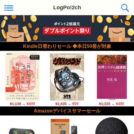
LogPo!2ch
Kindle日替わりセール ◆本日50冊が対象
¥1,138
→ ¥499
¥1,430
→ ¥99
¥1,320
→ ¥499
Amazonデバイスサマーセール