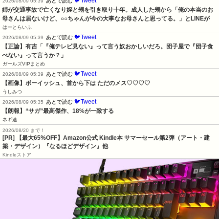
🐦Tweet
あとで読む
2026/08/09 05:39
姉が交通事故で亡くなり姪と甥を引き取り十年。成人した甥から「俺の本当のお
母さんは居ないけど、○○ちゃんが今の大事なお母さんと思ってる。」とLINEが
はーとらいふ
🐦Tweet
あとで読む
2026/08/09 05:39
【正論】有吉「『俺テレビ見ない』って言う奴おかしいだろ。団子屋で『団子食
べない』って言うか？」
ガールズVIPまとめ
🐦Tweet
あとで読む
2026/08/09 05:39
【画像】ボーイッシュ、首から下は ただのメス♡♡♡♡
うしみつ
🐦Tweet
あとで読む
2026/08/09 05:35
【朗報】“サガ”最高傑作、18%が一致する
ネギ速
2026/08/20 まで！
[PR]
【最大65%OFF】Amazon公式 Kindle本 サマーセール第2弾（アート・建
築・デザイン）『なるほどデザイン』他
Kindleストア