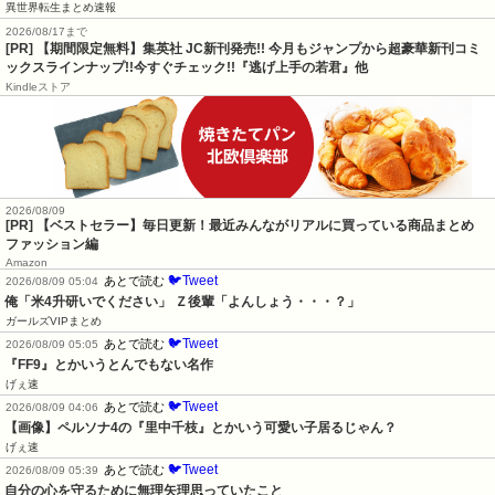
異世界転生まとめ速報
2026/08/17まで
[PR] 【期間限定無料】集英社 JC新刊発売!! 今月もジャンプから超豪華新刊コミ
ックスラインナップ!!今すぐチェック!!『逃げ上手の若君』他
Kindleストア
2026/08/09
[PR] 【ベストセラー】毎日更新！最近みんながリアルに買っている商品まとめ
ファッション編
Amazon
🐦Tweet
あとで読む
2026/08/09 05:04
俺「米4升研いでください」 Ｚ後輩「よんしょう・・・？」
ガールズVIPまとめ
🐦Tweet
あとで読む
2026/08/09 05:05
『FF9』とかいうとんでもない名作
げぇ速
🐦Tweet
あとで読む
2026/08/09 04:06
【画像】ペルソナ4の『里中千枝』とかいう可愛い子居るじゃん？
げぇ速
🐦Tweet
あとで読む
2026/08/09 05:39
自分の心を守るために無理矢理思っていたこと