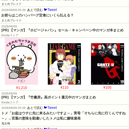
まとめブレイド
🐦Tweet
あとで読む
2026/08/09 05:39
お前らはこのハンバーグ定食にいくら払える？
まとめブレイド
2026/08/09
[PR] 【マンガ】『ホビージャパン』セール・キャンペーン中のマンガ本まとめ
Kindleストア
¥1,210
¥110
¥100
2026/08/09
[PR] 【マンガ】『竹書房』高ポイント還元中のマンガまとめ
Kindleストア
🐦Tweet
あとで読む
2026/08/09 05:39
トメ「お盆はウチに先に来るみたいですよ～」実母「そちらに先に行くんですね
～」→言葉の意味を勘違いしたトメは私に嫌味連発
鬼女梅