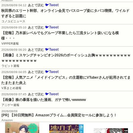
Amazon
🐦Tweet
あとで読む
2026/08/09 04:12
秋田県のエリート幹部、オンライン会見でバスローブ姿にタバコ喫煙。ワイルド
すぎると話題に
コノユビニュース
🐦Tweet
あとで読む
2026/08/09 05:10
【悲報】乃木坂レベルでもグループ卒業したら三流タレント扱いになる模
様・・・
VIPPER速報
🐦Tweet
あとで読む
2026/08/09 06:20
【画像】ミスヤングチャンピオン2026のボーイッシュお胸ｗｗｗｗｗｗｗｗｗｗ
ｗｗｗｗｗｗｗｗｗｗ
ラビット速報
🐦Tweet
あとで読む
2026/08/09 04:05
【悲報】人気アニメ「メイドインアビス」の主題歌にVTuberさんが起用されてま
たまたまた炎上
V系まとめ速報
🐦Tweet
あとで読む
2026/08/09 07:45
【画像】株の暴落を描いた漫画、ガチで怖いwwwww
アニゲー速報
2026/08/09
[PR] 【30日間無料】Amazonプライム…会員限定セールに参加しよう！
Amazon