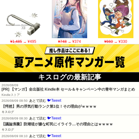
¥1,485
→ ¥495
¥748
→ ¥374
¥660
→ ¥330
キスログの最新記事
2026/08/09
[PR] 【マンガ】全出版社 Kindle本 セール＆キャンペーン中の青年マンガまとめ
Kindleストア
🐦Tweet
あとで読む
2026/08/09 08:50
【愕然】男の浮気行動ランク第1位！その理由がｗｗｗｗ
キスログ
🐦Tweet
あとで読む
2026/08/09 08:30
【議論沸騰】防潮堤が嫌な町民にイライラ…その理由とはｗｗｗｗ
キスログ
🐦Tweet
あとで読む
2026/08/09 08:10