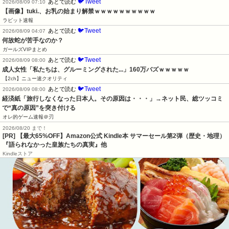
🐦Tweet
あとで読む
2026/08/09 07:10
【画像】tuki.、お乳の始まり解禁ｗｗｗｗｗｗｗｗｗｗ
ラビット速報
🐦Tweet
あとで読む
2026/08/09 04:07
何故蛇が苦手なのか？
ガールズVIPまとめ
🐦Tweet
あとで読む
2026/08/09 08:00
成人女性「私たちは、グルーミングされた...」160万バズｗｗｗｗｗ
【2ch】ニュー速クオリティ
🐦Tweet
あとで読む
2026/08/09 08:00
経済紙「旅行しなくなった日本人。その原因は・・・」→ネット民、総ツッコミ
で“真の原因”を突き付ける
オレ的ゲーム速報＠刃
2026/08/20 まで！
[PR]
【最大65%OFF】Amazon公式 Kindle本 サマーセール第2弾（歴史・地理）
『語られなかった皇族たちの真実』他
Kindleストア