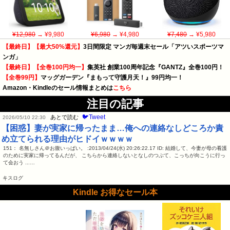
¥12,980
→ ¥9,980
¥6,980
→ ¥4,980
¥7,480
→ ¥5,980
【最終日】【最大50%還元】
3日間限定 マンガ毎週末セール「アツいスポーツマ
ンガ」
【最終日】【全巻100円均一】
集英社 創業100周年記念『GANTZ』全巻100円！
【全巻99円】
マッグガーデン『まもって守護月天！』99円均一！
Amazon・Kindleのセール情報まとめは
こちら
注目の記事
🐦Tweet
あとで読む
2026/05/10 22:30
【困惑】妻が実家に帰ったまま…俺への連絡なしどころか責
め立てられる理由がヒドイｗｗｗｗ
151： 名無しさん＠お腹いっぱい。 :2013/04/24(水) 20:26:22.17 ID: 結婚して、今妻が母の看護
のために実家に帰ってるんだが、 こちらから連絡しないとなしのつぶて、こっちが向こうに行っ
て会おう ...…
キスログ
Kindle お得なセール本