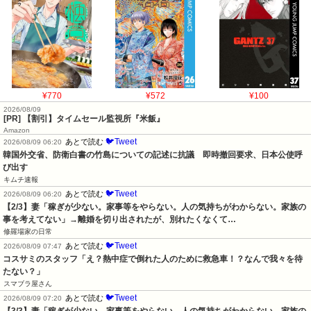
¥770
¥572
¥100
2026/08/09
[PR] 【割引】タイムセール監視所『米飯』
Amazon
🐦Tweet
あとで読む
2026/08/09 06:20
韓国外交省、防衛白書の竹島についての記述に抗議　即時撤回要求、日本公使呼
び出す
キムチ速報
🐦Tweet
あとで読む
2026/08/09 06:20
【2/3】妻「稼ぎが少ない。家事等をやらない。人の気持ちがわからない。家族の
事を考えてない」→離婚を切り出されたが、別れたくなくて…
修羅場家の日常
🐦Tweet
あとで読む
2026/08/09 07:47
コスサミのスタッフ「え？熱中症で倒れた人のために救急車！？なんで我々を待
たない？」
スマブラ屋さん
🐦Tweet
あとで読む
2026/08/09 07:20