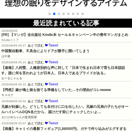
最近読まれている記事
2026/08/09
[PR] 【マンガ】全出版社 Kindle本 セール＆キャンペーン中の青年マンガまとめ
Kindleストア
🐦Tweet
あとで読む
2026/08/09 05:07
中国製自動車、不具合によりドアが勝手に開いてしまう
はや速
🐦Tweet
あとで読む
2026/08/09 05:10
【速報】八村塁、人種差別的な声に対して「日本で生まれ日本で育ち日本語話
す。誰に何を言われようが日本人、日本人であるプライドがある」
おーるじゃんる
🐦Tweet
あとで読む
2026/08/09 05:10
【愕然】嫁が俺と娘を捨てる準備をしていた…その理由がコレwwww
キスログ
🐦Tweet
あとで読む
2026/08/09 05:04
兄嫁が妊娠した。どうしても名付けに口を出したい。兄嫁の兄弟の子たちがオー
ルハイレベルDQN名だから、届けだす前にチェックしたいよ…
おにひめちゃんの監視部屋
🐦Tweet
あとで読む
2026/08/09 05:07
【画像】キャミイの最新フィギュア(1,88000円)、ガチで作り込みがエグすぎる