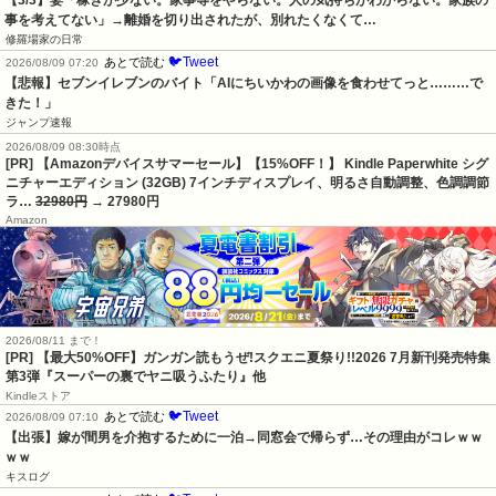
【3/3】妻「稼ぎが少ない。家事等をやらない。人の気持ちがわからない。家族の
事を考えてない」→離婚を切り出されたが、別れたくなくて…
修羅場家の日常
🐦Tweet
あとで読む
2026/08/09 07:20
【悲報】セブンイレブンのバイト「AIにちいかわの画像を食わせてっと………で
きた！」
ジャンプ速報
2026/08/09 08:30時点
[PR] 【Amazonデバイスサマーセール】【15%OFF！】 Kindle Paperwhite シグ
ニチャーエディション (32GB) 7インチディスプレイ、明るさ自動調整、色調調節
ラ…
32980円
→ 27980円
Amazon
2026/08/11 まで！
[PR] 【最大50%OFF】ガンガン読もうぜ!スクエニ夏祭り!!2026 7月新刊発売特集
第3弾『スーパーの裏でヤニ吸うふたり』他
Kindleストア
🐦Tweet
あとで読む
2026/08/09 07:10
【出張】嫁が間男を介抱するために一泊→同窓会で帰らず…その理由がコレｗｗ
ｗｗ
キスログ