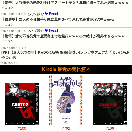
【驚愕】大谷翔平の熱愛相手はアスリート美女？真相に迫ってみた結果ｗｗｗｗ
キスログ
🐦Tweet
あとで読む
2026/08/09 07:50
【修羅場】知人の不倫相手が親に裁判をバラされて絶賛泥沼の中wwww
キスログ
🐦Tweet
あとで読む
2026/08/09 07:30
【驚愕】嫁の不倫発覚で鹿児島まで逃避行ｗｗｗその結末が意外すぎるｗｗｗ
キスログ
2026/08/13 まで！
[PR] 【最大50%OFF】KADOKAWA 簡単!美味い!レシピ本フェア①『まいにちお
やつ』他
Kindleストア
Kindle 最近の売れ筋本
¥100
¥792
¥100