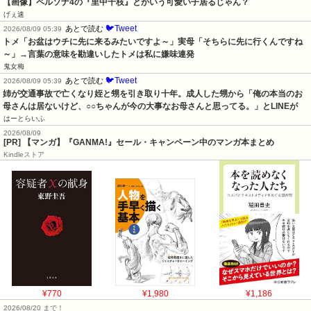
【画像】ペルソナ4の『里中千枝』とかいう可愛い子居るじゃん？
げぇ速
🐦Tweet
あとで読む
2026/08/09 05:39
トメ「お盆はウチに先に来るみたいですよ～」実母「そちらに先に行くんですね
～」→言葉の意味を勘違いしたトメは私に嫌味連発
鬼女梅
🐦Tweet
あとで読む
2026/08/09 05:39
姉が交通事故で亡くなり姪と甥を引き取り十年。成人した甥から「俺の本当のお
母さんは居ないけど、○○ちゃんが今の大事なお母さんと思ってる。」とLINEが
はーとらいふ
2026/08/09
[PR] 【マンガ】『GANMA!』セール・キャンペーン中のマンガ本まとめ
Kindleストア
¥770
¥1,980
¥1,186
2026/08/20 まで！