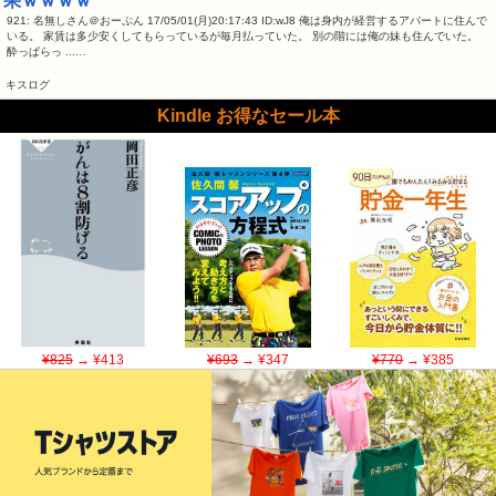
果ｗｗｗｗ
921: 名無しさん＠おーぷん 17/05/01(月)20:17:43 ID:wJ8 俺は身内が経営するアパートに住んで
いる。 家賃は多少安くしてもらっているが毎月払っていた。 別の階には俺の妹も住んでいた。
酔っぱらっ ...…
キスログ
Kindle お得なセール本
¥825
→ ¥413
¥693
→ ¥347
¥770
→ ¥385