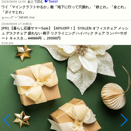
🐦Tweet
あとで読む
2026/08/06 14:00
ワイ「マインクラフトやるか」敵「地下に行って穴掘れ」「鉄とれ」「金とれ」
「ダイヤとれ」
ぁゃιぃ(*ﾟーﾟ)NEWS 2nd
2026/08/06 17:30時点
[PR] 【暮らし応援サマーSale】【40%OFF！】 SYALEN オフィスチェア メッシ
ュ デスクチェア 疲れない 椅子 リクライニング ハイバック チェア ランバーサポ
ート キャスタ…
44980円
→ 26988円
SYALEN