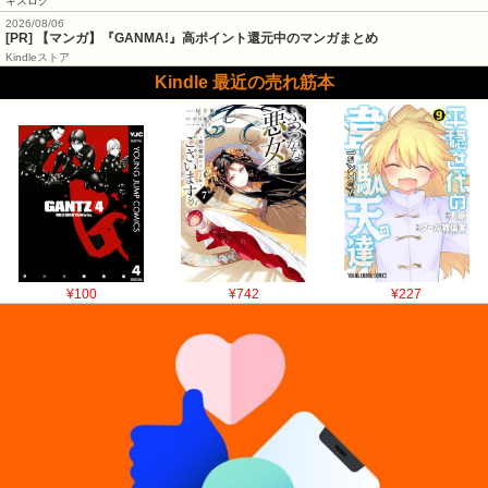
キスログ
2026/08/06
[PR] 【マンガ】『GANMA!』高ポイント還元中のマンガまとめ
Kindleストア
Kindle 最近の売れ筋本
¥100
¥742
¥227