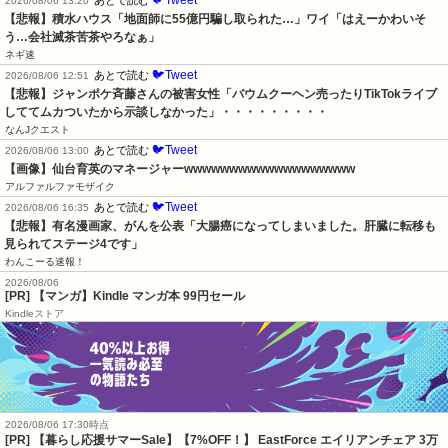
🐦Tweet
あとで読む
2026/08/06 13:20
【悲報】積水ハウス「地面師に55億円騙し取られた…」ワイ「はえーかわいそ
う…会社滅茶苦茶やろなぁ」
ネギ速
🐦Tweet
あとで読む
2026/08/06 12:51
【悲報】ジャンポケ斉藤さんの被害女性「バウムクーヘン売ったりTikTokライブ
しててムカついたから示談しなかった」・・・・・・・・・
なんJクエスト
🐦Tweet
あとで読む
2026/08/06 13:00
【画像】仙台育英のマネージャーwwwwwwwwwwwwwwwwwww
アルファルファモザイク
🐦Tweet
あとで読む
2026/08/06 16:35
【悲報】有名漫画家、がんを公表「大腸癌になってしまいました。肝臓に転移も
見られてステージ4です」
わんこーる速報！
2026/08/06
[PR] 【マンガ】Kindle マンガ本 99円セール
Kindleストア
2026/08/06 17:30時点
[PR] 【暮らし応援サマーSale】【7%OFF！】 EastForce エイリアンチェア 3万