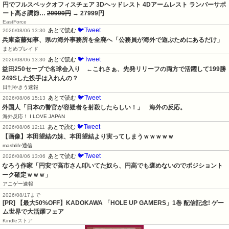
円でフルスペックオフィスチェア 3Dヘッドレスト 4Dアームレスト ランバーサポ
ート高さ調節…
29999円
→ 27999円
EastForce
🐦Tweet
あとで読む
2026/08/06 13:30
兵庫斎藤知事、県の海外事務所を全廃へ「公務員が海外で遊ぶためにあるだけ」
まとめブレイド
🐦Tweet
あとで読む
2026/08/06 13:30
益田250セーブで名球会入り　←これさぁ、先発リリーフの両方で活躍して199勝
249Sした投手は入れんの？
日刊やきう速報
🐦Tweet
あとで読む
2026/08/06 15:13
外国人「日本の警官が容疑者を射殺したらしい！」　海外の反応。
海外反応！ I LOVE JAPAN
🐦Tweet
あとで読む
2026/08/06 12:11
【画像】本田望結の妹、本田望結より実ってしまうｗｗｗｗｗ
mashlife通信
🐦Tweet
あとで読む
2026/08/06 13:06
なろう作家「円安で高市さん叩いてた奴ら、円高でも褒めないのでポジショント
ーク確定ｗｗｗ」
アニゲー速報
2026/08/17まで
[PR] 【最大50%OFF】KADOKAWA 「HOLE UP GAMERS」1巻 配信記念! ゲー
ム世界で大活躍フェア
Kindleストア