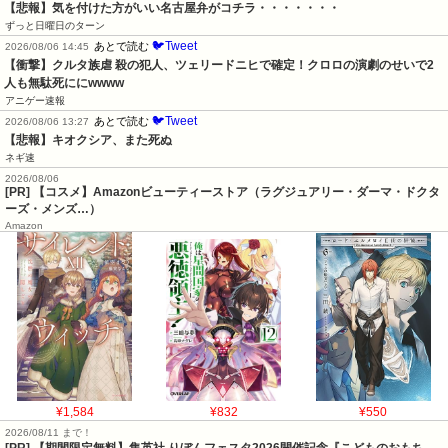
【悲報】気を付けた方がいい名古屋弁がコチラ・・・・・・・
ずっと日曜日のターン
🐦Tweet
あとで読む
2026/08/06 14:45
【衝撃】クルタ族虐 殺の犯人、ツェリードニヒで確定！クロロの演劇のせいで2
人も無駄死ににwwww
アニゲー速報
🐦Tweet
あとで読む
2026/08/06 13:27
【悲報】キオクシア、また死ぬ
ネギ速
2026/08/06
[PR] 【コスメ】Amazonビューティーストア（ラグジュアリー・ダーマ・ドクタ
ーズ・メンズ…）
Amazon
¥1,584
¥832
¥550
2026/08/11 まで！