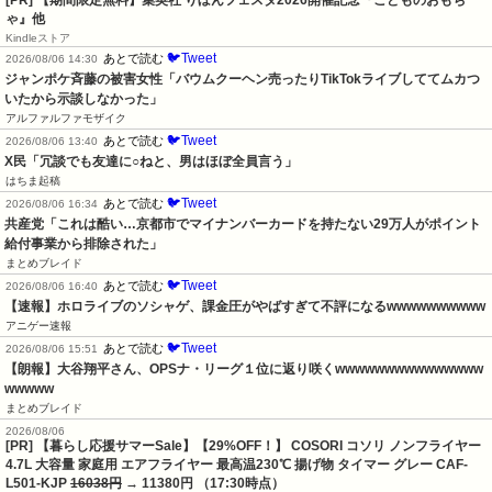
[PR] 【期間限定無料】集英社 りぼんフェスタ2026開催記念『こどものおもち
ゃ』他
Kindleストア
🐦Tweet
あとで読む
2026/08/06 14:30
ジャンポケ斉藤の被害女性「バウムクーヘン売ったりTikTokライブしててムカつ
いたから示談しなかった」
アルファルファモザイク
🐦Tweet
あとで読む
2026/08/06 13:40
X民「冗談でも友達に○ねと、男はほぼ全員言う」
はちま起稿
🐦Tweet
あとで読む
2026/08/06 16:34
共産党「これは酷い…京都市でマイナンバーカードを持たない29万人がポイント
給付事業から排除された」
まとめブレイド
🐦Tweet
あとで読む
2026/08/06 16:40
【速報】ホロライブのソシャゲ、課金圧がやばすぎて不評になるwwwwwwwwww
アニゲー速報
🐦Tweet
あとで読む
2026/08/06 15:51
【朗報】大谷翔平さん、OPSナ・リーグ１位に返り咲くwwwwwwwwwwwwwww
wwwww
まとめブレイド
2026/08/06
[PR] 【暮らし応援サマーSale】【29%OFF！】 COSORI コソリ ノンフライヤー
4.7L 大容量 家庭用 エアフライヤー 最高温230℃ 揚げ物 タイマー グレー CAF-
L501-KJP
16038円
→ 11380円 （17:30時点）