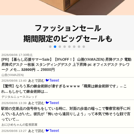
2026/08/06 17:30時点
[PR] 【暮らし応援サマーSale】【9%OFF！】 山善(YAMAZEN) 昇降デスク 電動
昇降式デスク 一枚板 スタンディングデスク 上下昇降 pc オフィスデスク テレワ
ーク メモ…
32800円
→ 29800円
山善(YAMAZEN)
🐦Tweet
あとで読む
2026/08/06 13:40
【驚愕】なろう系の錬金術師が凄すぎるｗｗｗｗ「職業は錬金術師です」←こ
れ…もしかして錬金術師は…
デジタルニューススレッド
🐦Tweet
あとで読む
2026/08/06 13:39
駅前の交差点の信号待ちをしている時に、対面の歩道の端っこで警察官相手に叫
んでいる人がいた。彼氏が「怖いから遠回りしよう」って本気で怖そうな顔で言
っていて…
おにひめちゃんの監視部屋
🐦Tweet
あとで読む
2026/08/06 13:27