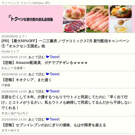
ウィーシンク ジャパン(VeSync JP)
2026/08/09 まで！
[PR] 【最大50%OFF】一二三書房 ノヴァコミックス7月 新刊配信キャンペーン
①『オルクセン王国史』他
Kindleストア
🐦Tweet
あとで読む
2026/08/06 15:05
【悲報】Amazon配達員、ガチでブチギレるｗｗｗｗ
わんこーる速報！
🐦Tweet
あとで読む
2026/08/06 14:40
【悲報】キオクシア、また逝く
IT速報
🐦Tweet
あとで読む
2026/08/06 14:00
旦那を亡くして８年。介護するつもりでウトメと同居してたのに「早く出て行
け」とコトメがうるさい。私もウトメも納得して同居してるんだから干渉しない
でくれる！
すまいる(^-^)ぶろぐ
🐦Tweet
あとで読む
2026/08/06 14:00
【悲報】セブンイレブンのおにぎりの価格、もはや限界を超える
ネラーボイス