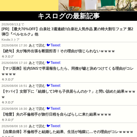
キスログの最新記事
2026/08/13まで
[PR] 【最大70%OFF】白泉社 3週連続!!白泉社人気作品 夏の特大割引フェア 第2
弾①『ベルセルク』他
Kindleストア
🐦Tweet
あとで読む
2026/08/06 17:30
【絶句】夫が海外出張を断固拒否！その理由が信じられないｗｗｗｗ
キスログ
🐦Tweet
あとで読む
2026/08/06 17:10
【マジ面倒】社内SNSで早退報告したら、同僚が嘘と決めつけてくる理由がコレ
ｗｗｗｗ
キスログ
🐦Tweet
あとで読む
2026/08/06 16:51
【ヤバイ】女部下に「結婚して3年も子供居らんのか？」と問い詰めた結果ｗｗｗ
ｗ
キスログ
🐦Tweet
あとで読む
2026/08/06 16:30
【地雷】夫の不倫相手が旅行日程を自らばらしに来た結果ｗｗｗｗ
キスログ
🐦Tweet
あとで読む
2026/08/06 16:10
【自業自得】不倫相手と結婚した結果、生活が地獄に…その理由がコレｗｗｗｗ