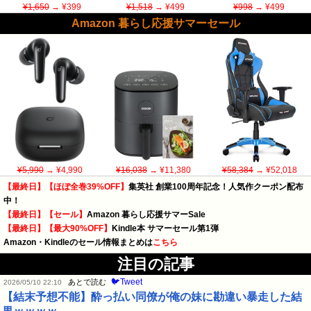
¥1,650
→ ¥399
¥1,518
→ ¥499
¥998
→ ¥499
Amazon 暮らし応援サマーセール
¥5,990
→ ¥4,990
¥16,038
→ ¥11,380
¥58,384
→ ¥52,018
【最終日】【ほぼ全巻39%OFF】
集英社 創業100周年記念！人気作クーポン配布
中！
【最終日】【セール】
Amazon 暮らし応援サマーSale
【最終日】【最大90%OFF】
Kindle本 サマーセール第1弾
Amazon・Kindleのセール情報まとめは
こちら
注目の記事
🐦Tweet
あとで読む
2026/05/10 22:10
【結末予想不能】酔っ払い同僚が俺の妹に勘違い暴走した結