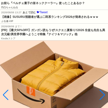
お前ら『ペルチェ素子の首ネッククーラー』使ったことあるか？
凹凸ちゃんねる
🐦Tweet
あとで読む
2026/08/06 13:27
【画像】SUSURU視聴者が選ぶ二郎系ランキング2026が発表されるｗｗｗ
ぶる速-VIP
2026/08/06 まで！
[PR] 【最大50%OFF】ガンガン読もうぜ!スクエニ夏祭り!!2026 生徒も先生も異
次元級!異世界学園へようこそ特集『ナイツ＆マジック』他
Kindleストア