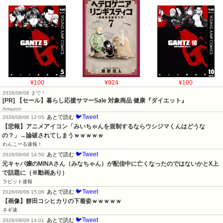
¥100
¥924
¥100
2026/08/06 まで！
[PR]
【セール】暮らし応援サマーSale 対象商品 健康『ダイエット』
Amazon
🐦Tweet
あとで読む
2026/08/06 12:05
【悲報】アニメアイコン「みいちゃんを規制するならウシジマくんはどうな
の？」→論破されてしまうｗｗｗｗｗ
わんこーる速報！
🐦Tweet
あとで読む
2026/08/06 14:50
元キャバ嬢のMINAさん（みなちゃん）が配信中に亡くなったのではないかとX上
で話題に（※動画あり）
ラビット速報
🐦Tweet
あとで読む
2026/08/06 15:06
【画像】餅田コシヒカリの下着姿ｗｗｗｗｗ
ネギ速
🐦Tweet
あとで読む
2026/08/06 14:01