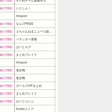
オレ的ゲーム速報＠刃
あとで読む
いたしん！
あとで読む
Amazon
なんJ PRIDE
あとで読む
２ちゃんねるニュース超速まとめ＋
あとで読む
バズッター速報
あとで読む
はーとログ
あとで読む
まとめブレイド
あとで読む
Amazon
6980円
→ 4980円 （21:30時点）
鬼女梅
あとで読む
鬼女梅
あとで読む
ガールズVIPまとめ
あとで読む
まとめブレイド
あとで読む
はーとらいふ
あとで読む
Kindleストア