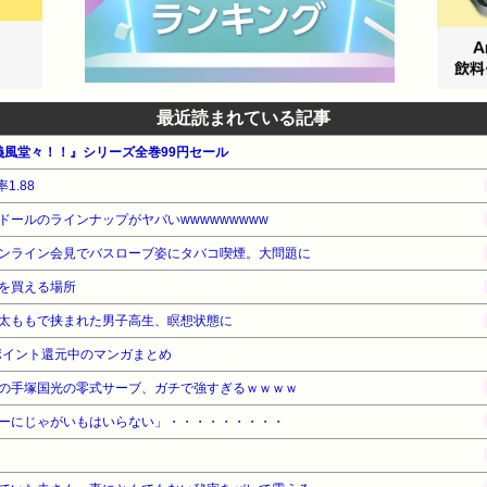
最近読まれている記事
義風堂々！！』シリーズ全巻99円セール
1.88
ールのラインナップがヤバいwwwwwwwww
ンライン会見でバスローブ姿にタバコ喫煙。大問題に
を買える場所
太ももで挟まれた男子高生、瞑想状態に
ポイント還元中のマンガまとめ
の手塚国光の零式サーブ、ガチで強すぎるｗｗｗｗ
ーにじゃがいもはいらない」・・・・・・・・・