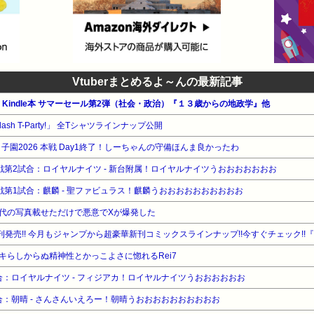
Vtuberまとめるよ～んの最新記事
公式 Kindle本 サマーセール第2弾（社会・政治）『１３歳からの地政学』他
lash T-Party!」 全Tシャツラインナップ公開
子園2026 本戦 Day1終了！しーちゃんの守備ほんま良かったわ
s2回戦第2試合：ロイヤルナイツ - 新台附属！ロイヤルナイツうおおおおおおお
s2回戦第1試合：麒麟 - 聖ファビュラス！麒麟うおおおおおおおおおお
代の写真載せただけで悪意でXが爆発した
刊発売!! 今月もジャンプから超豪華新刊コミックスラインナップ!!今すぐチェック!
キらしからぬ精神性とかっこよさに惚れるRei7
試合：ロイヤルナイツ - フィジアカ！ロイヤルナイツうおおおおおお
試合：朝晴 - さんさんいえろー！朝晴うおおおおおおおおおお