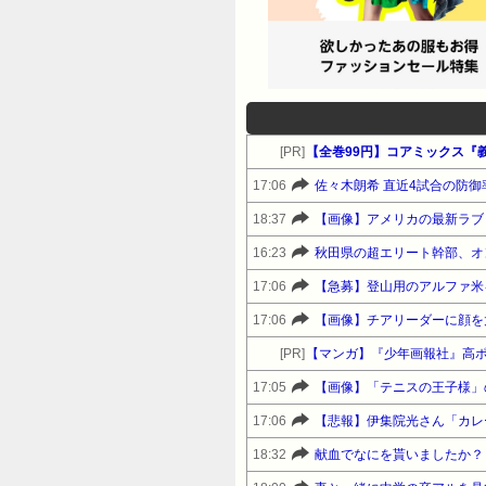
[PR]
【全巻99円】コアミックス『
17:06
佐々木朗希 直近4試合の防御率
18:37
【画像】アメリカの最新ラブド
16:23
秋田県の超エリート幹部、オ
17:06
【急募】登山用のアルファ米
17:06
【画像】チアリーダーに顔を
[PR]
【マンガ】『少年画報社』高
17:05
【画像】「テニスの王子様」
17:06
【悲報】伊集院光さん「カレ
18:32
献血でなにを貰いましたか？