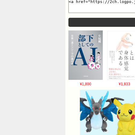
¥1,800
¥1,833