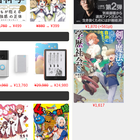
,760
→ ¥499
¥880
→ ¥399
¥1,870 (+561pt)
,960
→ ¥13,760
¥29,980
→ ¥24,980
¥1,617