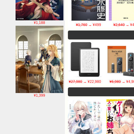
¥1,188
¥1,760
→ ¥499
¥2,640
→ ¥4
¥27,980
→ ¥22,980
¥6,980
→ ¥4,9
¥1,399