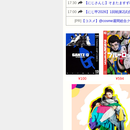
17:30
【にじさんじ】そまたますず
17:00
【にじ甲2026】1回戦第2
[PR]
【コスメ】@cosme週間総合
¥100
¥594