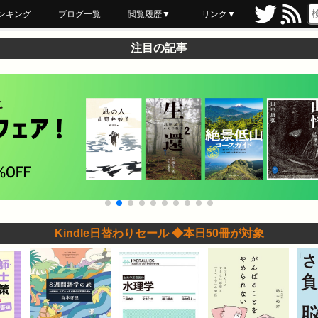
ンキング
ブログ一覧
閲覧履歴▼
リンク▼
ブックマーク
最近読んだ
あとで読む
ネットスーパー
飲食店舗用品
セール情報
注目の記事
Kindle日替わりセール ◆本日50冊が対象