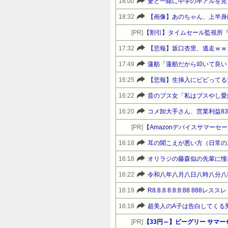
18:00
妻と一緒に中学の卒アルを見
18:32
【画像】あのちゃん、上半身
[PR]
【割引】タイムセール監視所
17:32
【悲報】坂口杏里、逃走ｗｗ
17:49
蓮舫「蓮舫だから叩いて良い
16:25
【悲報】生挿入にビビってる
16:22
昔のブス女「私はブスやし愛
16:20
コメ卸大手さん、営業利益8
[PR]
16:18
耳の聞こえが悪い方（日常の
16:18
16:22
令和八年八月八日八時八分八
16:19
R8.8.8 8:8:8:88 888レススレ
16:18
[PR]
【33円～】ビーグリー サマ