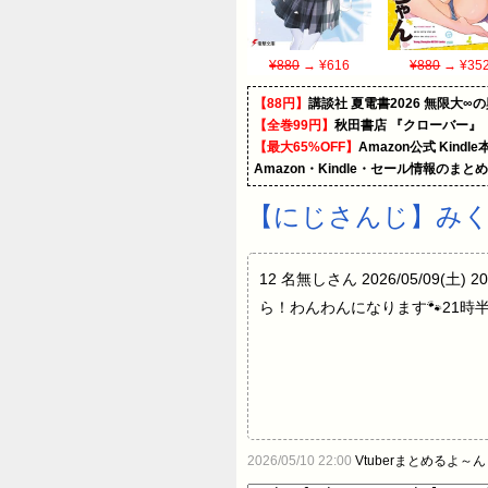
¥880
→ ¥616
¥880
→ ¥35
【88円】
講談社 夏電書2026 無限大∞
【全巻99円】
秋田書店 『クローバー』
【最大65%OFF】
Amazon公式 Kind
Amazon・Kindle・セール情報のまと
【にじさんじ】み
12 名無しさん 2026/05/09(土) 20
ら！わんわんになります🐾21時半から！
2026/05/10 22:00
Vtuberまとめるよ～ん