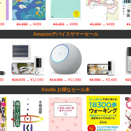
99
¥1,980
→ ¥499
¥3,300
→ ¥499
¥1,650
→ ¥499
¥1
Amazonデバイスサマーセール
80
¥16,970
→ ¥12,040
¥14,980
→ ¥11,980
¥4,980
→ ¥3,460
¥20
Kindle お得なセール本