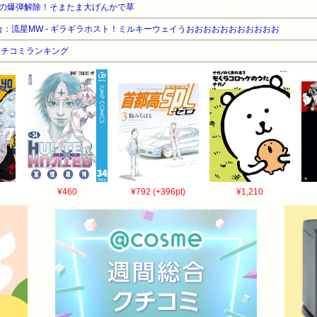
の爆弾解除！そまたま大げんかで草
試合：流星MW - ギラギラホスト！ミルキーウェイうおおおおおおおおおおお
クチコミランキング
¥460
¥792 (+396pt)
¥1,210