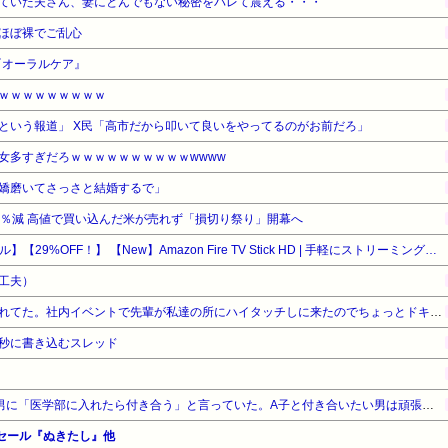
ていた夫さん、妻にとんでもない秘密をバレて震える・・・
ほぼ裸でご乱心
『オーラルケア』
ｗｗｗｗｗｗｗｗｗ
という報道」 X民「高市だから叩いて良いをやってるのがお前だろ」
女多すぎだろｗｗｗｗｗｗｗｗｗｗwwww
嬌磨いてさっさと結婚するで」
3％減 高値で買い込んだ米が売れず「損切り祭り」開幕へ
【Amazonデバイスサマーセール】【29%OFF！】 【New】Amazon Fire TV Stick HD | 手軽にストリーミングをはじめよう | ストリーミングメディアプレイヤー
工夫）
オリラジの藤森似の先輩に憧れてた。社内イベントで先輩が私達の所にハイタッチしに来たのでちょっとドキドキしてたら私の前でくるっと踵を返して別の部署の所へ
秒に書き込むスレッド
超美人のA子は告白してくる男に「医学部に入れたら付き合う」と言っていた。A子と付き合いたい男は頑張って地元の大学の医学部に合格したが…
ーセール『ぬきたし』他