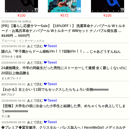
¥100
¥572
¥100
2026/08/06 09:30時点
[PR] 【暮らし応援サマーSale】【18%OFF！】 洗濯革命ナノバブール Wトルネ
ード・お風呂革命ナノバブール Wトルネード WWセット ナノバブル発生器 …
8130円
→ 6660円
アルベール・インターナショナル
🐦Tweet
あとで読む
2026/08/06 06:00
謎の人「甲子園からドーム移転ｲﾔｯ！！7回制ｲﾔｯ！！」←じゃあどうすんねん
日刊やきう速報
🐦Tweet
あとで読む
2026/08/06 06:02
24歳無職女、中学の同級生だった男性にストーカーして逮捕 全く親しくないのに
20回以上物品贈る
まとめブレイド
🐦Tweet
あとで読む
2026/08/06 06:01
【わかる】女とかいう1回でもセックスしたらちょろい生物wwwwww
BIPブログ
🐦Tweet
あとで読む
2026/08/06 06:00
【悲報】大学生の頃に出会った小学生と結婚した男、めちゃくちゃ炎上してしま
うwwwwwwwww
キニ速
🐦Tweet
あとで読む
2026/08/06 06:00
◆プレミア◆冨安健洋、クリスタル・パレス加入へ！HereWeGo!! メディカルチ