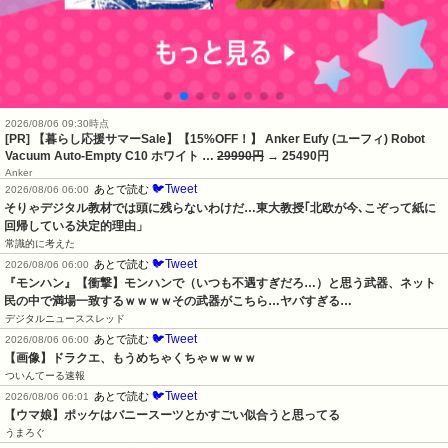
2026/08/06 09:30時点
[PR] 【暮らし応援サマーSale】【15%OFF！】 Anker Eufy (ユーフィ) Robot
Vacuum Auto-Empty C10 ホワイト …
29990円
→ 25490円
Anker
🐦Tweet
あとで読む
2026/08/06 06:00
そりゃデジタル教材では頭に残らないわけだ…東大教授｢北欧が今､こぞって紙に
回帰している決定的理由」
常識的に考えた
🐦Tweet
あとで読む
2026/08/06 06:00
『モンハン』【衝撃】モンハンで（いつも不遇すぎだろ…）と思う武器、ネット
民の中で満場一致するｗｗｗｗその武器がこちら…ヤバすぎる…
デジタルニューススレッド
🐦Tweet
あとで読む
2026/08/06 06:00
【画像】ドラクエ、もうめちゃくちゃｗｗｗｗ
ついんてーる速報
🐦Tweet
あとで読む
2026/08/06 06:01
【ウマ娘】ポッケはバニースーツとかすごい似合うと思ってる
うまろぐ