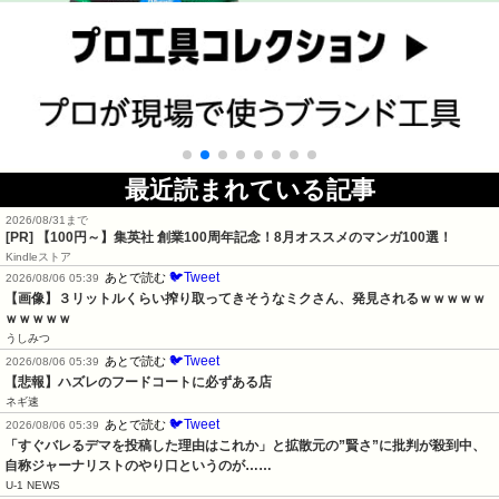
最近読まれている記事
2026/08/31まで
[PR]
【100円～】集英社 創業100周年記念！8月オススメのマンガ100選！
Kindleストア
🐦Tweet
あとで読む
2026/08/06 05:39
【画像】３リットルくらい搾り取ってきそうなミクさん、発見されるｗｗｗｗｗ
ｗｗｗｗｗ
うしみつ
🐦Tweet
あとで読む
2026/08/06 05:39
【悲報】ハズレのフードコートに必ずある店
ネギ速
🐦Tweet
あとで読む
2026/08/06 05:39
「すぐバレるデマを投稿した理由はこれか」と拡散元の”賢さ”に批判が殺到中、
自称ジャーナリストのやり口というのが……
U-1 NEWS