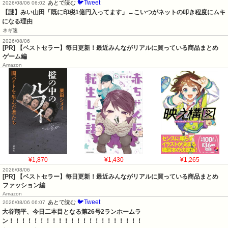
🐦Tweet
あとで読む
2026/08/06 06:02
【謎】みい山田「既に印税1億円入ってます」←こいつがネットの叩き程度にムキ
になる理由
ネギ速
2026/08/06
[PR] 【ベストセラー】毎日更新！最近みんながリアルに買っている商品まとめ
ゲーム編
Amazon
¥1,870
¥1,430
¥1,265
2026/08/06
[PR] 【ベストセラー】毎日更新！最近みんながリアルに買っている商品まとめ
ファッション編
Amazon
🐦Tweet
あとで読む
2026/08/06 06:07
大谷翔平、今日二本目となる第26号2ランホームラ
ン！！！！！！！！！！！！！！！！！！！！！！