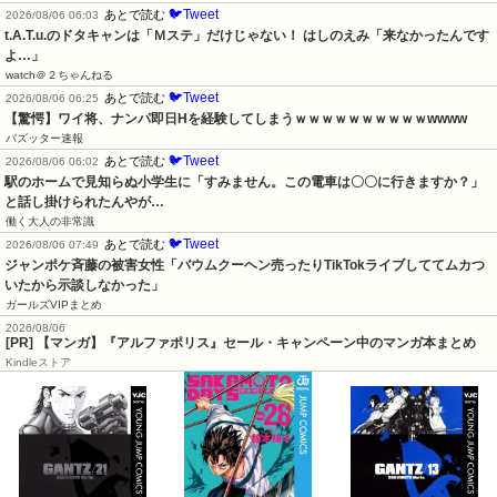
🐦Tweet
あとで読む
2026/08/06 06:03
t.A.T.u.のドタキャンは「Ｍステ」だけじゃない！ はしのえみ「来なかったんです
よ…」
watch＠２ちゃんねる
🐦Tweet
あとで読む
2026/08/06 06:25
【驚愕】ワイ将、ナンパ即日Hを経験してしまうｗｗｗｗｗｗｗｗｗｗwwww
バズッター速報
🐦Tweet
あとで読む
2026/08/06 06:02
駅のホームで見知らぬ小学生に「すみません。この電車は〇〇に行きますか？」
と話し掛けられたんやが…
働く大人の非常識
🐦Tweet
あとで読む
2026/08/06 07:49
ジャンポケ斉藤の被害女性「バウムクーヘン売ったりTikTokライブしててムカつ
いたから示談しなかった」
ガールズVIPまとめ
2026/08/06
[PR] 【マンガ】『アルファポリス』セール・キャンペーン中のマンガ本まとめ
Kindleストア