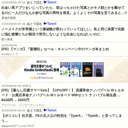
🐦Tweet
あとで読む
2026/08/06 05:39
出会い系アプリをいじっていたら、皆はっちゃけた写真とかキメ顔とかを載せて
るのに一人だけなんか妙な写真の男性を発見。よくよくその写真を見てみると…!!
基地沢直樹
🐦Tweet
あとで読む
2026/08/06 05:39
ノーメイクが非常識という価値観が変わっていってほしい。私と同じ体質で化粧
に悩む後輩たちが就活で苦労しないような社会になればいいのに
怒り新党
2026/08/06
[PR] 【マンガ】『新潮社』セール・キャンペーン中のマンガ本まとめ
Kindleストア
2026/08/06 09:30時点
[PR] 【暮らし応援サマーSale】【18%OFF！】 洗濯革命ナノバブール Wトルネ
ード・お風呂革命ナノバブール Wトルネード WWセット ナノバブル発生器 …
8130円
→ 6660円
アルベール・インターナショナル
🐦Tweet
あとで読む
2026/08/06 06:02
【ポリコレ】任天堂、FEの主人公の性別を「TypeA」「TypeB」と言ってしま
う…
mutyunのゲーム+αブログ