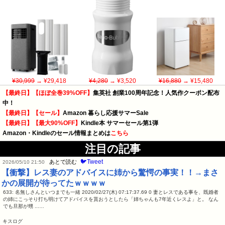
¥30,999
→ ¥29,418
¥4,280
→ ¥3,520
¥16,880
→ ¥15,480
【最終日】【ほぼ全巻39%OFF】
集英社 創業100周年記念！人気作クーポン配布
中！
【最終日】【セール】
Amazon 暮らし応援サマーSale
【最終日】【最大90%OFF】
Kindle本 サマーセール第1弾
Amazon・Kindleのセール情報まとめは
こちら
注目の記事
🐦Tweet
あとで読む
2026/05/10 21:50
【衝撃】レス妻のアドバイスに姉から驚愕の事実！！→まさ
かの展開が待ってたｗｗｗｗ
633: 名無しさんといつまでも一緒 2020/02/27(木) 07:17:37.69 0 妻とレスである事を、既婚者
の姉にこっそり打ち明けてアドバイスを貰おうとしたら「姉ちゃんも7年近くレスよ」と。 なん
でも旦那が甥 ...…
キスログ