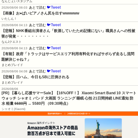
なんじぇいスタジアム
🐦Tweet
あとで読む
2026/08/06 06:03
【画像】お●ぱいピアノさん尻を出すwwwwww
いたしん！
🐦Tweet
あとで読む
2026/08/06 04:13
【悲報】NHK番組出演者さん「飲酒していたため記憶にない」職員さんへの性被
害が発覚・・・・・・・・・
なんJクエスト
🐦Tweet
あとで読む
2026/08/06 04:13
【有能】政府「トラックはサービスエリア利用有料化すればサボらず走るし流問
題解決じゃね？」
まとめブレイド
🐦Tweet
あとで読む
2026/08/06 04:08
【悲報】日ハム、今日もSBに圧倒される
まとめブレイド
2026/08/06
[PR] 【暮らし応援サマーSale】【16%OFF！】 Xiaomi Smart Band 10 スマート
ウォッチ シャオミ バンド 大画面 ランニング 睡眠 心拍 21日間持続 LINE通知 防
水 軽量
6680円
→ 5580円 （09:30時点）
シャオミ(Xiaomi)