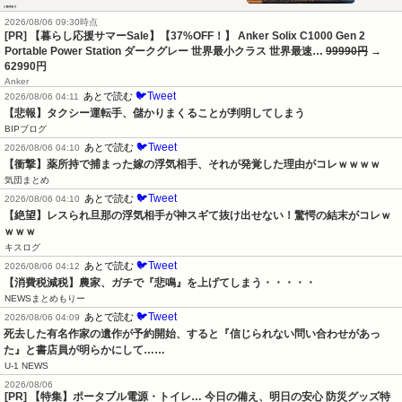
2026/08/06 09:30時点
[PR] 【暮らし応援サマーSale】【37%OFF！】 Anker Solix C1000 Gen 2
Portable Power Station ダークグレー 世界最小クラス 世界最速…
99990円
→
62990円
Anker
🐦Tweet
あとで読む
2026/08/06 04:11
【悲報】タクシー運転手、儲かりまくることが判明してしまう
BIPブログ
🐦Tweet
あとで読む
2026/08/06 04:10
【衝撃】薬所持で捕まった嫁の浮気相手、それが発覚した理由がコレｗｗｗｗ
気団まとめ
🐦Tweet
あとで読む
2026/08/06 04:10
【絶望】レスられ旦那の浮気相手が神スギて抜け出せない！驚愕の結末がコレｗ
ｗｗｗ
キスログ
🐦Tweet
あとで読む
2026/08/06 04:12
【消費税減税】農家、ガチで『悲鳴』を上げてしまう・・・・・
NEWSまとめもりー
🐦Tweet
あとで読む
2026/08/06 04:09
死去した有名作家の遺作が予約開始、すると『信じられない問い合わせがあっ
た』と書店員が明らかにして……
U-1 NEWS
2026/08/06
[PR] 【特集】ポータブル電源・トイレ… 今日の備え、明日の安心 防災グッズ特