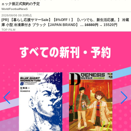
ェック後正式契約の予定
WorldFootballNewS
2026/08/06 09:30時点
[PR] 【暮らし応援サマーSale】【8%OFF！】 【いつでも、新生活応援。】 冷蔵
庫 小型 冷凍庫付き ブラック【JAPAN BRAND】 …
16880円
→ 15520円
TOP FILM