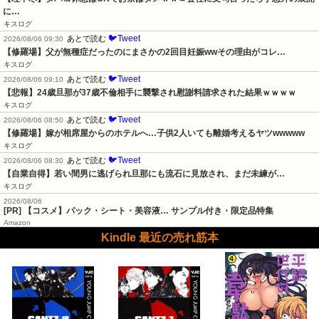
に…
キスログ
🐦Tweet
あとで読む
2026/08/06 09:30
【修羅場】父が無種症だったのにまさかの2回目妊娠wwその理由がコレ…
キスログ
🐦Tweet
あとで読む
2026/08/06 09:10
【悲報】24歳旦那が37歳不倫相手に襲撃され慰謝料請求された結果ｗｗｗｗ
キスログ
🐦Tweet
あとで読む
2026/08/06 08:50
【修羅場】嫁が相席屋からのホテルへ…子供2人いても離婚考えるヤツwwwww
キスログ
🐦Tweet
あとで読む
2026/08/06 08:30
【自業自得】若い間男に逃げられ旦那にも流石に見放され、まだ未練が…
キスログ
2026/08/06
[PR] 【コスメ】パック・シート・美容液… サンプル付き・限定品特集
Amazon
Kindle 最近の売れ筋本