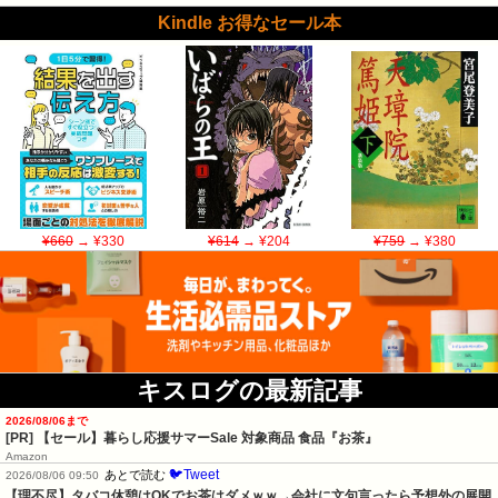
Kindle お得なセール本
¥660
→ ¥330
¥614
→ ¥204
¥759
→ ¥380
キスログの最新記事
2026/08/06まで
[PR]
【セール】暮らし応援サマーSale 対象商品 食品『お茶』
Amazon
🐦Tweet
あとで読む
2026/08/06 09:50
【理不尽】タバコ休憩はOKでお茶はダメｗｗ→会社に文句言ったら予想外の展開