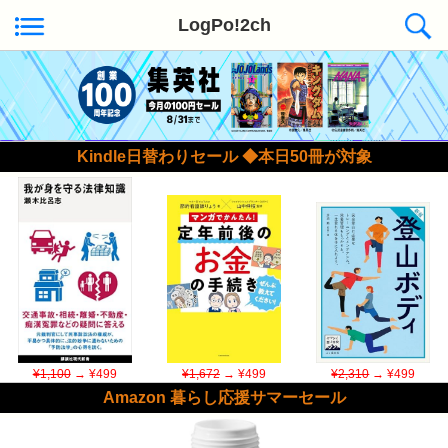
LogPo!2ch
Kindle日替わりセール ◆本日50冊が対象
¥1,100
→ ¥499
¥1,672
→ ¥499
¥2,310
→ ¥499
Amazon 暮らし応援サマーセール